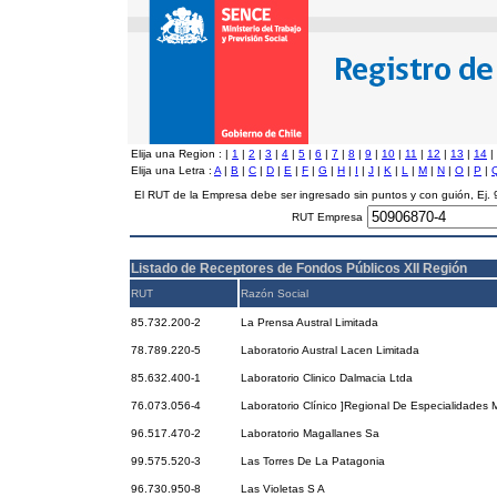
Elija una Region :
|
1
|
2
|
3
|
4
|
5
|
6
|
7
|
8
|
9
|
10
|
11
|
12
|
13
|
14
|
Elija una Letra :
A
|
B
|
C
|
D
|
E
|
F
|
G
|
H
|
I
|
J
|
K
|
L
|
M
|
N
|
O
|
P
|
El RUT de la Empresa debe ser ingresado sin puntos y con guión, Ej
RUT Empresa
Listado de Receptores de Fondos Públicos XII Región
RUT
Razón Social
85.732.200-2
La Prensa Austral Limitada
78.789.220-5
Laboratorio Austral Lacen Limitada
85.632.400-1
Laboratorio Clinico Dalmacia Ltda
76.073.056-4
Laboratorio Clínico ]Regional De Especialidades 
96.517.470-2
Laboratorio Magallanes Sa
99.575.520-3
Las Torres De La Patagonia
96.730.950-8
Las Violetas S A