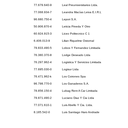
77.679.640-9
Leal Preuniversitarios Ltda.
77.068.934-7
Leandra Macías Leiva E.I.R.L
96.680.750-4
Lepori S.A.
50.906.870-4
Leticia Pineda Y Otro
60.924.915-3
Liceo Politecnico C 1
6.406.013-9
Lilian Riquelme Ostornal
79.833.490-5
Lobos Y Fernandez Limitada
76.380.370-8
Lodge Deseado Ltda
76.297.962-4
Logistica Y Servicios Limitada
77.695.030-0
Logisur Ltda
76.471.962-k
Los Coirones Spa
96.798.770-0
Los Ganaderos S.A.
78.856.150-4
Lubag Rent A Car Limitada
79.871.490-2
Luciano Diaz Y Cia Ltda
77.071.610-1
Luis Abello Y Cia. Ltda.
8.185.542-0
Luis Santiago Haro Andrade