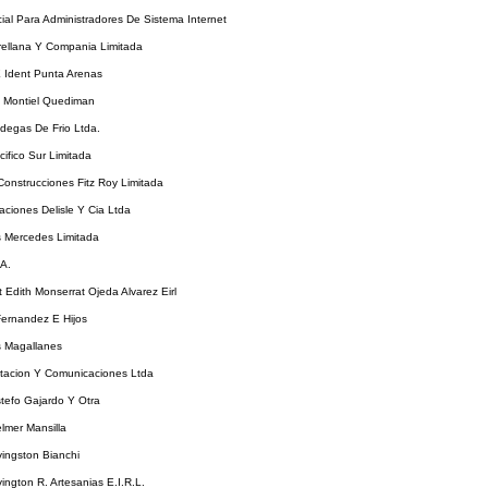
al Para Administradores De Sistema Internet
ellana Y Compania Limitada
E Ident Punta Arenas
 Montiel Quediman
degas De Frio Ltda.
ifico Sur Limitada
onstrucciones Fitz Roy Limitada
ciones Delisle Y Cia Ltda
 Mercedes Limitada
 A.
 Edith Monserrat Ojeda Alvarez Eirl
Fernandez E Hijos
s Magallanes
acion Y Comunicaciones Ltda
tefo Gajardo Y Otra
lmer Mansilla
vingston Bianchi
vington R. Artesanias E.I.R.L.