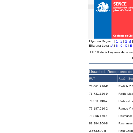
Elija una Region :
|
1
|
2
|
3
|
4
Elija una Letra :
A
|
B
|
C
|
D
|
E
El RUT de la Empresa debe ser
Listado de Receptores de
RUT
Razón Soc
78.061.210-K
Radich Y 
76.731.320-9
Radio Mag
78.511.190-7
Radiodifus
77.187.610-2
Ramos Y V
79.866.170-1
Rasmusse
89.384.100-8
Rasmussen
3.663.590-8
Raul Card