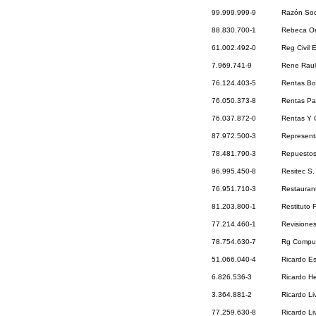
99.999.999-9
Razón Soci
88.830.700-1
Rebeca Or
61.002.492-0
Reg Civil 
7.969.741-9
Rene Raul
76.124.403-5
Rentas Bo
76.050.373-8
Rentas Pac
76.037.872-0
Rentas Y C
87.972.500-3
Representa
78.481.790-3
Repuestos
96.995.450-8
Resitec S.
76.951.710-3
Restaurant
81.203.800-1
Restituto 
77.214.460-1
Revisione
78.754.630-7
Rg Comput
51.066.040-4
Ricardo Es
6.826.536-3
Ricardo He
3.364.881-2
Ricardo Li
77.259.630-8
Ricardo Li