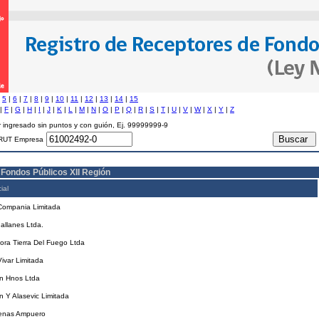
|
5
|
6
|
7
|
8
|
9
|
10
|
11
|
12
|
13
|
14
|
15
|
F
|
G
|
H
|
I
|
J
|
K
|
L
|
M
|
N
|
O
|
P
|
Q
|
R
|
S
|
T
|
U
|
V
|
W
|
X
|
Y
|
Z
 ingresado sin puntos y con guión, Ej. 99999999-9
RUT Empresa
 Fondos Públicos XII Región
ial
Compania Limitada
allanes Ltda.
ora Tierra Del Fuego Ltda
ivar Limitada
n Hnos Ltda
 Y Alasevic Limitada
enas Ampuero