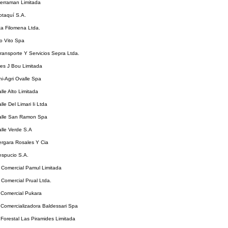
ierraman Limitada
otaquí S.A.
ta Filomena Ltda.
io Vito Spa
Transporte Y Servicios Sepra Ltda.
res J Bou Limitada
ni-Agri Ovalle Spa
lle Alto Limitada
lle Del Limari Ii Ltda
Valle San Ramon Spa
alle Verde S.A
ergara Rosales Y Cia
espucio S.A.
 Comercial Pamul Limitada
 Comercial Prual Ltda.
 Comercial Pukara
 Comercializadora Baldessari Spa
 Forestal Las Piramides Limitada