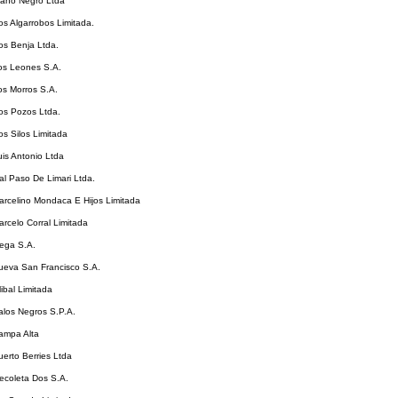
lano Negro Ltda
os Algarrobos Limitada.
os Benja Ltda.
Los Leones S.A.
os Morros S.A.
os Pozos Ltda.
os Silos Limitada
uis Antonio Ltda
al Paso De Limari Ltda.
arcelino Mondaca E Hijos Limitada
arcelo Corral Limitada
Mega S.A.
Nueva San Francisco S.A.
libal Limitada
alos Negros S.P.A.
ampa Alta
uerto Berries Ltda
ecoleta Dos S.A.