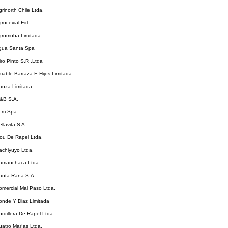
grinorth Chile Ltda.
rocevial Eirl
Agromoba Limitada
Agua Santa Spa
iro Pinto S.R .Ltda
mable Barraza E Hijos Limitada
auza Limitada
B&B S.A.
Bcm Spa
llavita S A
Bou De Rapel Ltda.
achiyuyo Ltda.
Camanchaca Ltda
Canta Rana S.A.
omercial Mal Paso Ltda.
onde Y Diaz Limitada
ordillera De Rapel Ltda.
uatro Marías Ltda.