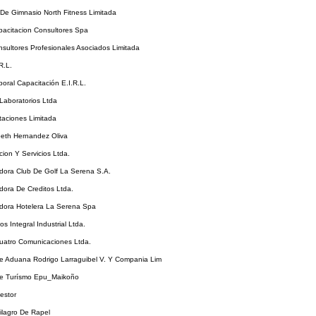
De Gimnasio North Fitness Limitada
pacitacion Consultores Spa
sultores Profesionales Asociados Limitada
R.L.
boral Capacitación E.I.R.L.
 Laboratorios Ltda
taciones Limitada
beth Hernandez Oliva
cion Y Servicios Ltda.
adora Club De Golf La Serena S.A.
dora De Creditos Ltda.
adora Hotelera La Serena Spa
os Integral Industrial Ltda.
uatro Comunicaciones Ltda.
e Aduana Rodrigo Larraguibel V. Y Compania Lim
e Turísmo Epu_Maikoño
estor
Milagro De Rapel