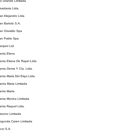
io Grande Limitada
ivadavia Ltda.
an Alejandro Ltda
an Bartolo S.A.
San Osvaldo Spa
San Pablo Spa
anperr Ltd
anta Elena
anta Eliana De Rapel Ltda
Santa Gema Y Cía. Ltda.
anta Maria Del Elqui Ltda.
anta Maria Limitada
anta Marta
anta Monica Limitada
anta Raquel Ltda.
aturno Limitada
Segunda Caren Limitada
icor S.A.