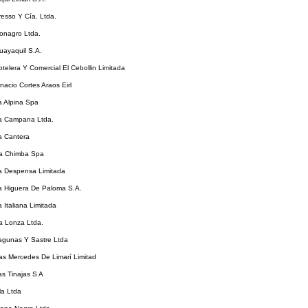
resso Y Cía. Ltda.
Gonagro Ltda.
uayaquil S.A.
otelera Y Comercial El Cebollin Limitada
gnacio Cortes Araos Eirl
a Alpina Spa
La Campana Ltda.
a Cantera
La Chimba Spa
La Despensa Limitada
La Higuera De Paloma S.A.
a Italiana Limitada
a Lonza Ltda.
Lagunas Y Sastre Ltda
as Mercedes De Limarí Limitad
as Tinajas S A
la Ltda