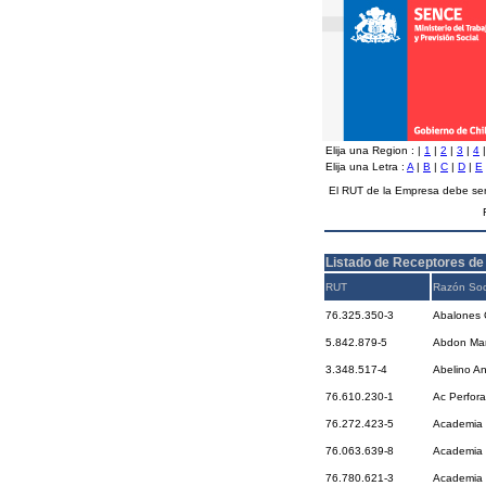
Elija una Region :
|
1
|
2
|
3
|
4
Elija una Letra :
A
|
B
|
C
|
D
|
E
El RUT de la Empresa debe ser
Listado de Receptores de
RUT
Razón Soc
76.325.350-3
Abalones C
5.842.879-5
Abdon Marc
3.348.517-4
Abelino A
76.610.230-1
Ac Perfora
76.272.423-5
Academia 
76.063.639-8
Academia D
76.780.621-3
Academia 