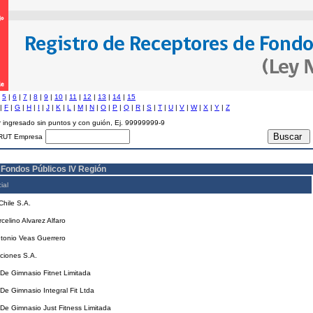
|
5
|
6
|
7
|
8
|
9
|
10
|
11
|
12
|
13
|
14
|
15
|
F
|
G
|
H
|
I
|
J
|
K
|
L
|
M
|
N
|
O
|
P
|
Q
|
R
|
S
|
T
|
U
|
V
|
W
|
X
|
Y
|
Z
 ingresado sin puntos y con guión, Ej. 99999999-9
RUT Empresa
 Fondos Públicos IV Región
ial
hile S.A.
elino Alvarez Alfaro
ntonio Veas Guerrero
ciones S.A.
De Gimnasio Fitnet Limitada
e Gimnasio Integral Fit Ltda
De Gimnasio Just Fitness Limitada