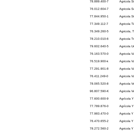
78.889.400-7
Agricola S
76.012.604-7
Agricola S
77.844.950-1
Agricola S
77.349.112-7
Agricola T
76.349.260-5
Agricola, 
78.210.010-6
Agricola T
79.602.640-5
Agricola U
76.163.570-0
Agricola Va
76.519.900-k
Agricola Va
77.291.901-8
Agricola 
76.411.249-0
Agricola V
78.065.520-8
Agricola V
96.807.590-K
Agricola V
77.600.600-9
Agrícola Y
77.789.876-0
Agrícola Y
77.983.470-0
Agricola Y
76.470.655-2
Agricola Y
78.272.560-2
Agricola Y