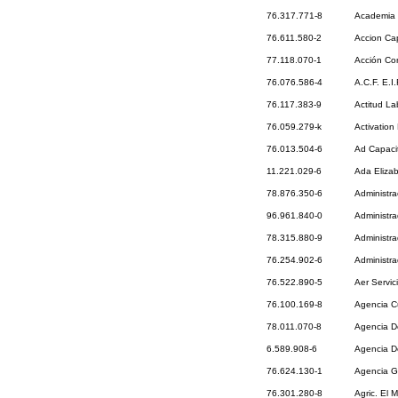
76.317.771-8
Academia 
76.611.580-2
Accion Ca
77.118.070-1
Acción Con
76.076.586-4
A.C.F. E.I.
76.117.383-9
Actitud La
76.059.279-k
Activation
76.013.504-6
Ad Capaci
11.221.029-6
Ada Eliza
78.876.350-6
Administra
96.961.840-0
Administr
78.315.880-9
Administra
76.254.902-6
Administr
76.522.890-5
Aer Servici
76.100.169-8
Agencia C
78.011.070-8
Agencia D
6.589.908-6
Agencia D
76.624.130-1
Agencia G
76.301.280-8
Agric. El 