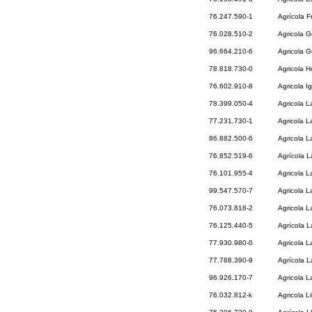
76.247.590-1
Agrícola F
76.028.510-2
Agricola 
96.664.210-6
Agricola G
78.818.730-0
Agricola H
76.602.910-8
Agricola I
78.399.050-4
Agricola L
77.231.730-1
Agricola 
86.882.500-6
Agricola L
76.852.519-6
Agrícola 
76.101.955-4
Agricola 
99.547.570-7
Agricola 
76.073.818-2
Agricola L
76.125.440-5
Agrícola L
77.930.980-0
Agricola 
77.788.390-9
Agrícola L
96.926.170-7
Agricola L
76.032.812-k
Agricola Li