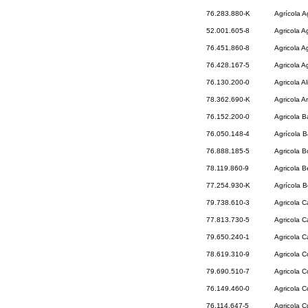
76.283.880-K
Agrícola A
52.001.605-8
Agricola Ag
76.451.860-8
Agricola 
76.428.167-5
Agricola 
76.130.200-0
Agricola Al
78.362.690-K
Agricola A
76.152.200-0
Agricola B
76.050.148-4
Agrícola 
76.888.185-5
Agricola 
78.119.860-9
Agricola Be
77.254.930-K
Agrícola 
79.738.610-3
Agricola C
77.813.730-5
Agricola 
79.650.240-1
Agricola 
78.619.310-9
Agricola C
79.690.510-7
Agricola C
76.149.460-0
Agricola C
76.114.647-5
Agricola C