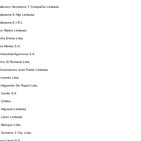
Dalbosco Hermanos Y Compañía Limitada
allaserra E Hijo Limitada
allaserra E.I.R.L
Don Mateo Limitada
Doña Emma Ltda.
os Marias S.A.
 Industrial Agronova S A
 Inv. El Romeral Ltda
 Inversiones Juan Pablo Limitada
coverde Ltda.
l Algarrobo De Rapel Ltda.
 Cerrito S A
 Chiflon
l Higueral Limitada
l Llano Limitada
El Manque Ltda
l Sendero Y Cia. Ltda.
lqui Limari S.A.