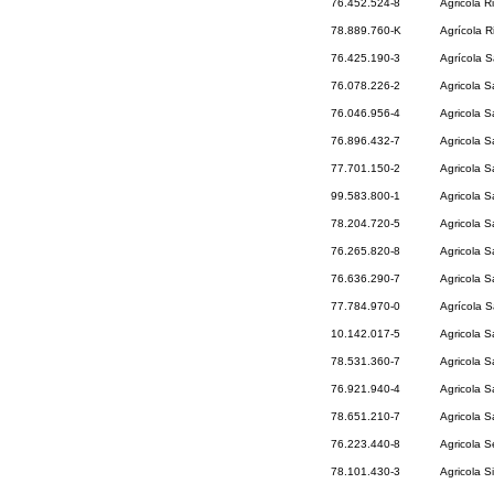
76.452.524-8
Agricola R
78.889.760-K
Agrícola R
76.425.190-3
Agrícola S
76.078.226-2
Agricola S
76.046.956-4
Agricola 
76.896.432-7
Agricola 
77.701.150-2
Agricola S
99.583.800-1
Agricola S
78.204.720-5
Agricola S
76.265.820-8
Agricola 
76.636.290-7
Agricola S
77.784.970-0
Agrícola S
10.142.017-5
Agricola S
78.531.360-7
Agricola S
76.921.940-4
Agricola S
78.651.210-7
Agricola S
76.223.440-8
Agricola 
78.101.430-3
Agricola S