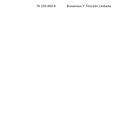
78.150.860-8
Bussenius Y Trincado Limitada