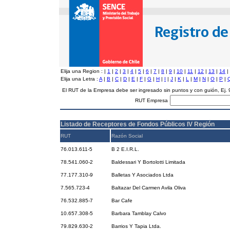
Elija una Region :
|
1
|
2
|
3
|
4
|
5
|
6
|
7
|
8
|
9
|
10
|
11
|
12
|
13
|
14
|
Elija una Letra :
A
|
B
|
C
|
D
|
E
|
F
|
G
|
H
|
I
|
J
|
K
|
L
|
M
|
N
|
O
|
P
|
El RUT de la Empresa debe ser ingresado sin puntos y con guión, Ej
RUT Empresa
Listado de Receptores de Fondos Públicos IV Región
RUT
Razón Social
76.013.611-5
B 2 E.I.R.L.
78.541.060-2
Baldessari Y Bortolotti Limitada
77.177.310-9
Balletas Y Asociados Ltda
7.565.723-4
Baltazar Del Carmen Avila Oliva
76.532.885-7
Bar Cafe
10.657.308-5
Barbara Tamblay Calvo
79.829.630-2
Barrios Y Tapia Ltda.