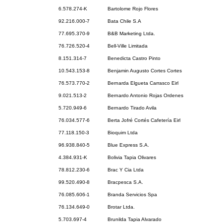
6.578.274-K
Bartolome Rojo Flores
92.216.000-7
Bata Chile S.A
77.695.370-9
B&B Marketing Ltda.
76.726.520-4
Bell-Ville Limitada
8.151.314-7
Benedicta Castro Pinto
10.543.153-8
Benjamin Augusto Cortes Cortes
76.573.770-2
Bernarda Elgueta Carrasco Eirl
9.021.513-2
Bernardo Antonio Rojas Ordenes
5.720.949-6
Bernardo Tirado Avila
76.034.577-6
Berta Jofré Cortés Cafetería Eirl
77.118.150-3
Bioquim Ltda
96.938.840-5
Blue Express S.A.
4.384.931-K
Bolivia Tapia Olivares
78.812.230-6
Brac Y Cia Ltda
99.520.490-8
Bracpesca S.A.
76.085.606-1
Branda Servicios Spa
76.134.649-0
Brotar Ltda.
5.703.697-4
Brunilda Tapia Alvarado