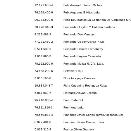
12.171.636-4
Felix Armando Yañez Michea
76.099.400-6
Felix Arqueros E Hijos Ltda
96.733.590-8
Feria De Abastos La Costanera De Coquimbo S A
78.978.340-3
Fernandez Leyton Y Cabrera Limitada
8.219.498-3
Fernando Diaz Cuevas
77.221.450-2
Fernando Godoy Garcia Y Cia
3.594.538-5
Fernando Herrera Etcheberry
9.834.890-5
Fernando Leyton Cereceda
78.152.920-6
Fernando Mujica R. Cía. Ltda.
74.668.200-K
Fetramar Elqui
7.033.160-8
Flora Alcayaga Carrasco
10.834.048-7
Flora Cupertina Rodriguez Rojas
6.847.048-K
Florencio Alayan Briceño
96.910.030-4
Food Safe S.A.
76.811.310-6
Form-Arte Ltda
76.559.883-4
Francisco Javier Cortes Torres Asesorias Em
8.927.481-8
Francisco Javier Guzman Tula
5.067.315-4
Franco Olivier Gramola