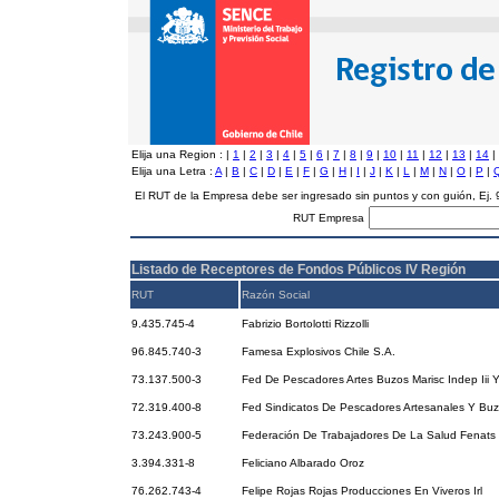
Elija una Region :
|
1
|
2
|
3
|
4
|
5
|
6
|
7
|
8
|
9
|
10
|
11
|
12
|
13
|
14
|
Elija una Letra :
A
|
B
|
C
|
D
|
E
|
F
|
G
|
H
|
I
|
J
|
K
|
L
|
M
|
N
|
O
|
P
|
El RUT de la Empresa debe ser ingresado sin puntos y con guión, Ej
RUT Empresa
Listado de Receptores de Fondos Públicos IV Región
RUT
Razón Social
9.435.745-4
Fabrizio Bortolotti Rizzolli
96.845.740-3
Famesa Explosivos Chile S.A.
73.137.500-3
Fed De Pescadores Artes Buzos Marisc Indep Iii 
72.319.400-8
Fed Sindicatos De Pescadores Artesanales Y Bu
73.243.900-5
Federación De Trabajadores De La Salud Fenats 
3.394.331-8
Feliciano Albarado Oroz
76.262.743-4
Felipe Rojas Rojas Producciones En Viveros Irl