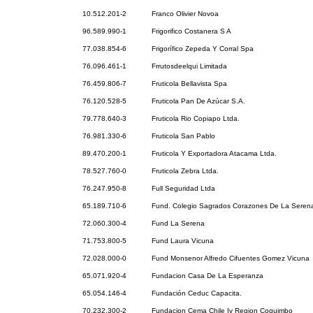
10.512.201-2
Franco Olivier Novoa
96.589.990-1
Frigorifico Costanera S A
77.038.854-6
Frigorífico Zepeda Y Corral Spa
76.096.461-1
Frrutosdeelqui Limitada
76.459.806-7
Fruticola Bellavista Spa
76.120.528-5
Fruticola Pan De Azúcar S.A.
79.778.640-3
Fruticola Rio Copiapo Ltda.
76.981.330-6
Fruticola San Pablo
89.470.200-1
Fruticola Y Exportadora Atacama Ltda.
78.527.760-0
Fruticola Zebra Ltda.
76.247.950-8
Full Seguridad Ltda
65.189.710-6
Fund. Colegio Sagrados Corazones De La Seren
72.060.300-4
Fund La Serena
71.753.800-5
Fund Laura Vicuna
72.028.000-0
Fund Monsenor Alfredo Cifuentes Gomez Vicuna
65.071.920-4
Fundacion Casa De La Esperanza
65.054.146-4
Fundación Ceduc Capacita.
70.232.300-2
Fundacion Cema Chile Iv Region Coquimbo