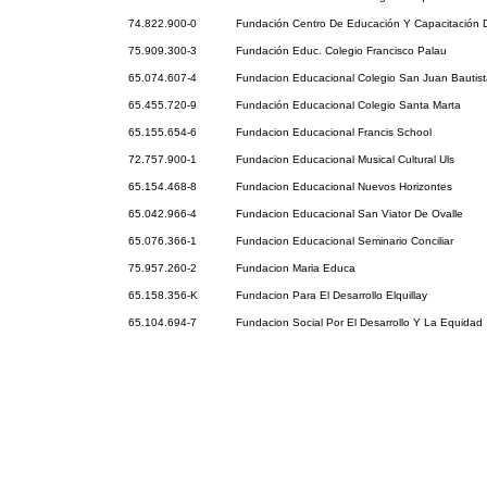
74.822.900-0
Fundación Centro De Educación Y Capacitación 
75.909.300-3
Fundación Educ. Colegio Francisco Palau
65.074.607-4
Fundacion Educacional Colegio San Juan Bautist
65.455.720-9
Fundación Educacional Colegio Santa Marta
65.155.654-6
Fundacion Educacional Francis School
72.757.900-1
Fundacion Educacional Musical Cultural Uls
65.154.468-8
Fundacion Educacional Nuevos Horizontes
65.042.966-4
Fundacion Educacional San Viator De Ovalle
65.076.366-1
Fundacion Educacional Seminario Conciliar
75.957.260-2
Fundacion Maria Educa
65.158.356-K
Fundacion Para El Desarrollo Elquillay
65.104.694-7
Fundacion Social Por El Desarrollo Y La Equidad