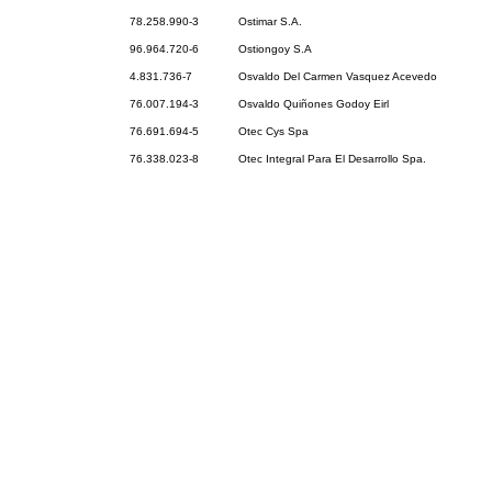
78.258.990-3
Ostimar S.A.
96.964.720-6
Ostiongoy S.A
4.831.736-7
Osvaldo Del Carmen Vasquez Acevedo
76.007.194-3
Osvaldo Quiñones Godoy Eirl
76.691.694-5
Otec Cys Spa
76.338.023-8
Otec Integral Para El Desarrollo Spa.