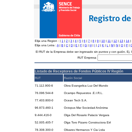
Elija una Region :
|
1
|
2
|
3
|
4
|
5
|
6
|
7
|
8
|
9
|
10
|
11
|
12
|
13
|
14
|
Elija una Letra :
A
|
B
|
C
|
D
|
E
|
F
|
G
|
H
|
I
|
J
|
K
|
L
|
M
|
N
|
O
|
P
|
El RUT de la Empresa debe ser ingresado sin puntos y con guión, Ej
RUT Empresa
Listado de Receptores de Fondos Públicos IV Región
RUT
Razón Social
71.112.900-6
Obra Evangelica Luz Del Mundo
76.096.544-8
Ocampo Repuestos .E.I.R.L.
77.403.800-0
Ocean Tech S.A.
96.873.460-1
Octopus Mar Sociedad Anónima
9.444.416-0
Olga Del Rosario Palacio Vergara
52.005.405-7
Olga Toro Pizarro Constructora Eirl
78.308.300-0
Olivares Hermanos Y Cia Ltda