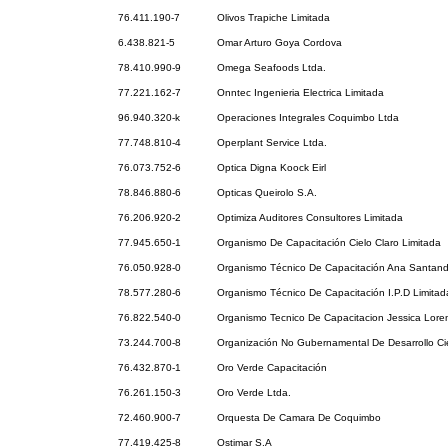
76.411.190-7
Olivos Trapiche Limitada
6.438.821-5
Omar Arturo Goya Cordova
78.410.990-9
Omega Seafoods Ltda.
77.221.162-7
Onntec Ingenieria Electrica Limitada
96.940.320-k
Operaciones Integrales Coquimbo Ltda
77.748.810-4
Operplant Service Ltda.
76.073.752-6
Optica Digna Koock Eirl
78.846.880-6
Opticas Queirolo S.A.
76.206.920-2
Optimiza Auditores Consultores Limitada
77.945.650-1
Organismo De Capacitación Cielo Claro Limitada
76.050.928-0
Organismo Técnico De Capacitación Ana Santand
78.577.280-6
Organismo Técnico De Capacitación I.P.D Limitad
76.822.540-0
Organismo Tecnico De Capacitacion Jessica Lore
73.244.700-8
Organización No Gubernamental De Desarrollo Cie
76.432.870-1
Oro Verde Capacitación
76.261.150-3
Oro Verde Ltda.
72.460.900-7
Orquesta De Camara De Coquimbo
77.419.425-8
Ostimar S.A