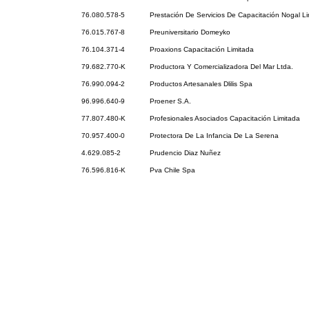
76.080.578-5
Prestación De Servicios De Capacitación Nogal L
76.015.767-8
Preuniversitario Domeyko
76.104.371-4
Proaxions Capacitación Limitada
79.682.770-K
Productora Y Comercializadora Del Mar Ltda.
76.990.094-2
Productos Artesanales Dlilis Spa
96.996.640-9
Proener S.A.
77.807.480-K
Profesionales Asociados Capacitación Limitada
70.957.400-0
Protectora De La Infancia De La Serena
4.629.085-2
Prudencio Diaz Nuñez
76.596.816-K
Pva Chile Spa