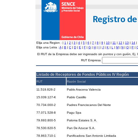
Elija una Region :
|
1
|
2
|
3
|
4
|
5
|
6
|
7
|
8
|
9
|
10
|
11
|
12
|
13
|
14
|
Elija una Letra :
A
|
B
|
C
|
D
|
E
|
F
|
G
|
H
|
I
|
J
|
K
|
L
|
M
|
N
|
O
|
P
|
El RUT de la Empresa debe ser ingresado sin puntos y con guión, Ej
RUT Empresa
Listado de Receptores de Fondos Públicos IV Región
RUT
Razón Social
11.519.826-2
Pablo Aracena Valencia
15.039.127-K
Pablo Castillo
70.734.000-2
Padres Franciscanos Del Norte
77.071.528-8
Pagu Spa
79.693.800-5
Paloma Estates S. A.
76.530.620-5
Pan De Azucar S.A.
78.863.710-1
Panificadora San Antonio Limitada