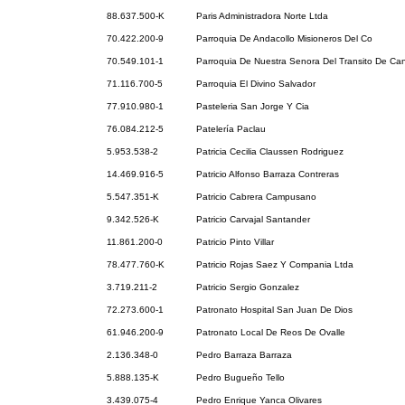
88.637.500-K
Paris Administradora Norte Ltda
70.422.200-9
Parroquia De Andacollo Misioneros Del Co
70.549.101-1
Parroquia De Nuestra Senora Del Transito De Ca
71.116.700-5
Parroquia El Divino Salvador
77.910.980-1
Pasteleria San Jorge Y Cia
76.084.212-5
Patelería Paclau
5.953.538-2
Patricia Cecilia Claussen Rodriguez
14.469.916-5
Patricio Alfonso Barraza Contreras
5.547.351-K
Patricio Cabrera Campusano
9.342.526-K
Patricio Carvajal Santander
11.861.200-0
Patricio Pinto Villar
78.477.760-K
Patricio Rojas Saez Y Compania Ltda
3.719.211-2
Patricio Sergio Gonzalez
72.273.600-1
Patronato Hospital San Juan De Dios
61.946.200-9
Patronato Local De Reos De Ovalle
2.136.348-0
Pedro Barraza Barraza
5.888.135-K
Pedro Bugueño Tello
3.439.075-4
Pedro Enrique Yanca Olivares