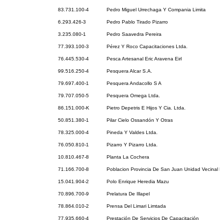
83.731.100-4
Pedro Miguel Urrechaga Y Compania Limita
6.293.426-3
Pedro Pablo Tirado Pizarro
3.235.080-1
Pedro Saavedra Pereira
77.393.100-3
Pérez Y Roco Capacitaciones Ltda.
76.445.530-4
Pesca Artesanal Eric Aravena Eirl
99.516.250-4
Pesquera Alcar S.A.
79.697.400-1
Pesquera Andacollo S A
79.707.050-5
Pesquera Omega Ltda.
86.151.000-K
Pietro Depetris E Hijos Y Cia. Ltda.
50.851.380-1
Pilar Cielo Ossandón Y Otras
78.325.000-4
Pineda Y Valdes Ltda.
76.050.810-1
Pizarro Y Pizarro Ltda.
10.810.467-8
Planta La Cochera
71.166.700-8
Poblacion Provincia De San Juan Unidad Vecinal
15.041.904-2
Polo Enrique Heredia Mazu
70.896.700-9
Prelatura De Illapel
78.864.010-2
Prensa Del Limari Limtada
77.935.660-4
Prestación De Servicios De Capacitación