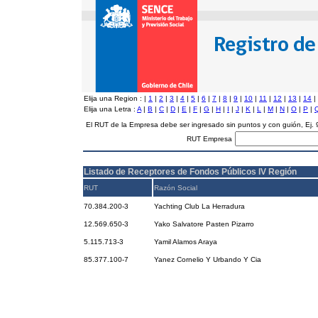
Elija una Region :
|
1
|
2
|
3
|
4
|
5
|
6
|
7
|
8
|
9
|
10
|
11
|
12
|
13
|
14
|
Elija una Letra :
A
|
B
|
C
|
D
|
E
|
F
|
G
|
H
|
I
|
J
|
K
|
L
|
M
|
N
|
O
|
P
|
El RUT de la Empresa debe ser ingresado sin puntos y con guión, Ej
RUT Empresa
Listado de Receptores de Fondos Públicos IV Región
RUT
Razón Social
70.384.200-3
Yachting Club La Herradura
12.569.650-3
Yako Salvatore Pasten Pizarro
5.115.713-3
Yamil Alamos Araya
85.377.100-7
Yanez Cornelio Y Urbando Y Cia