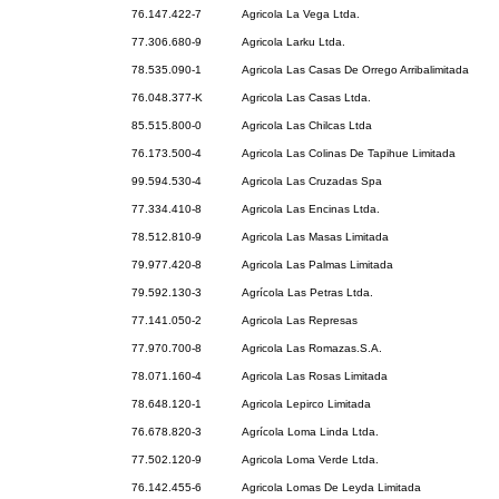
76.147.422-7
Agricola La Vega Ltda.
77.306.680-9
Agricola Larku Ltda.
78.535.090-1
Agricola Las Casas De Orrego Arribalimitada
76.048.377-K
Agricola Las Casas Ltda.
85.515.800-0
Agricola Las Chilcas Ltda
76.173.500-4
Agricola Las Colinas De Tapihue Limitada
99.594.530-4
Agricola Las Cruzadas Spa
77.334.410-8
Agricola Las Encinas Ltda.
78.512.810-9
Agricola Las Masas Limitada
79.977.420-8
Agricola Las Palmas Limitada
79.592.130-3
Agrícola Las Petras Ltda.
77.141.050-2
Agricola Las Represas
77.970.700-8
Agricola Las Romazas.S.A.
78.071.160-4
Agricola Las Rosas Limitada
78.648.120-1
Agricola Lepirco Limitada
76.678.820-3
Agrícola Loma Linda Ltda.
77.502.120-9
Agricola Loma Verde Ltda.
76.142.455-6
Agricola Lomas De Leyda Limitada