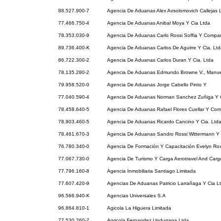
88.527.900-7
Agencia De Aduanas Alex Avsolomovich Callejas 
77.466.750-4
Agencia De Aduanas Anibal Moya Y Cia Ltda
78.353.030-9
Agencia De Aduanas Carlo Rossi Soffia Y Compan
89.736.400-K
Agencia De Aduanas Carlos De Aguirre Y Cia. Ltd
86.722.300-2
Agencia De Aduanas Carlos Duran Y Cia. Ltda
78.135.280-2
Agencia De Aduanas Edmundo Browne V., Manue
79.958.520-0
Agencia De Aduanas Jorge Cabello Pinto Y
77.040.590-4
Agencia De Aduanas Norman Sanchez Zuñiga Y 
78.458.640-5
Agencia De Aduanas Rafael Flores Cuellar Y Com
78.903.460-5
Agencia De Aduanas Ricardo Cancino Y Cia. Ltda
78.461.670-3
Agencia De Aduanas Sandro Rossi Wittermann Y C
76.780.340-0
Agencia De Formación Y Capacitación Evelyn Ro
77.067.730-0
Agencia De Turismo Y Carga Aerotravel And Carg
77.796.160-8
Agencia Inmobiliaria Santiago Limitada
77.607.420-9
Agencias De Aduanas Patricio Larrañaga Y Cia L
96.566.940-K
Agencias Universales S.A
96.864.810-1
Agicola La Higuera Limitada
77.530.260-7
Agricola Fernandez Undurraga Ltda.