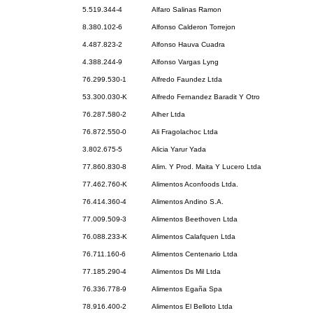
5.519.344-4
Alfaro Salinas Ramon
8.380.102-6
Alfonso Calderon Torrejon
4.487.823-2
Alfonso Hauva Cuadra
4.388.244-9
Alfonso Vargas Lyng
76.299.530-1
Alfredo Faundez Ltda
53.300.030-K
Alfredo Fernandez Baradit Y Otro
76.287.580-2
Alher Ltda
76.872.550-0
Ali Fragolachoc Ltda
3.802.675-5
Alicia Yarur Yada
77.860.830-8
Alim. Y Prod. Maita Y Lucero Ltda
77.462.760-K
Alimentos Aconfoods Ltda.
76.414.360-4
Alimentos Andino S.A.
77.009.509-3
Alimentos Beethoven Ltda
76.088.233-K
Alimentos Calafquen Ltda
76.711.160-6
Alimentos Centenario Ltda
77.185.290-4
Alimentos Ds Mil Ltda
76.336.778-9
Alimentos Egaña Spa
78.916.400-2
Alimentos El Belloto Ltda