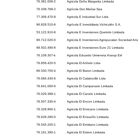
76.381.006-2
Agricola Doña Margarita Limitada
76.338.768-2
Agrícola Dos Marías Spa
77.306.470-9
Agricola E Industrial Sur Ltda
96.828.510-6
Agrícola E Inmobiliaria Vichiculén S.A.
53.122.910-K
Agricola E Inversiones Queirolo Limitada
96.712.020-0
Agricola E Inversiones Agropucalan Sociedad An
99.502.490-K
Agricola E Inversiones Euro 21 Limitada
76.109.307-k
Agricola Eduardo Urmeneta Krarup Eirl
76.856.420-5
Agricola El Anhelo Ltda-
86.530.700-4
Agricola El Baron Limitada
76.084.430-6
Agricola El Calabocillo Ltda
78.641.060-6
Agricola El Campanario Limitada
76.029.388-1
Agricola El Canelo Limitada
78.507.330-4
Agricola El Encon Limitada
78.328.960-1
Agricola El Enricano Limitada
79.628.280-0
Agricola El Ensueño Limitada
79.545.200-1
Agricola El Ermitano Limitada
76.161.390-1
Agricola El Estero Limitada