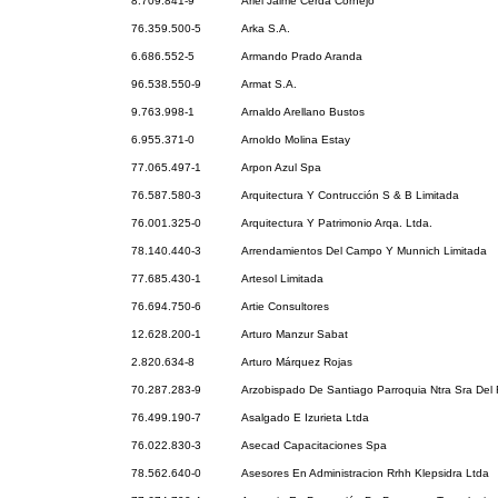
8.709.841-9
Ariel Jaime Cerda Cornejo
76.359.500-5
Arka S.A.
6.686.552-5
Armando Prado Aranda
96.538.550-9
Armat S.A.
9.763.998-1
Arnaldo Arellano Bustos
6.955.371-0
Arnoldo Molina Estay
77.065.497-1
Arpon Azul Spa
76.587.580-3
Arquitectura Y Contrucción S & B Limitada
76.001.325-0
Arquitectura Y Patrimonio Arqa. Ltda.
78.140.440-3
Arrendamientos Del Campo Y Munnich Limitada
77.685.430-1
Artesol Limitada
76.694.750-6
Artie Consultores
12.628.200-1
Arturo Manzur Sabat
2.820.634-8
Arturo Márquez Rojas
70.287.283-9
Arzobispado De Santiago Parroquia Ntra Sra Del 
76.499.190-7
Asalgado E Izurieta Ltda
76.022.830-3
Asecad Capacitaciones Spa
78.562.640-0
Asesores En Administracion Rrhh Klepsidra Ltda