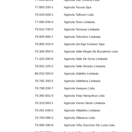
77.883.330-1
Agricola Tacora Spa
76.033.649-1
Agricola Talhuen Ltda
77.685.630-4
Agricola Terra Limitada
79.610.740-5
Agricola Terrazas Limitada
79.956.690-7
Agricola Tolentino Limitada
79.990.310-5
Agricola Uni Agri Curimon Spa
76.366.950-5
Agricola Valle Alegre De Bucalemu Ltda
77.420.260-9
Agricola Valle De Ocoa Limitada
78.062.220-2
Agricola Valle Dorado Limitada
88.032.500-0
Agricola Valleflor Limitada
78.782.350-5
Agricola Valleflora Limitada
79.798.030-7
Agricola Vasquez Ltda.
76.360.601-5
Agricola Viejo Nerquihue Ltda
76.319.663-1
Agricola Viento Norte Limitada
76.281.049-2
Agricola Villablino Limitada
76.783.096-3
Agricola Villaseca Ltda
76.086.290-8
Agrícola Viña Sanchez De Loria Ltda.