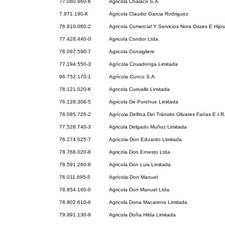
77.080.860-K
Agricola Chalaco S.A.
7.971.190-K
Agricola Claudio Garcia Rodriguez
76.810.080-2
Agricola Comercial Y Servicios Nora Osses E Hijo
77.428.440-0
Agricola Condor Ltda.
76.097.590-7
Agricola Consigliere
77.194.550-3
Agrícola Covadonga Limitada
96.752.170-1
Agrícola Cunco S.A.
78.121.020-K
Agricola Curivalle Limitada
76.128.306-5
Agricola De Purehue Limitada
76.085.726-2
Agrícola Delfina Del Tránsito Olivares Farías E.I.R
77.528.740-3
Agricola Delgado Muñoz Limitada
76.274.025-7
Agrícola Don Eduardo Limitada
78.768.020-8
Agricola Don Ernesto Ltda
78.591.260-8
Agricola Don Luis Limitada
76.011.695-5
Agrícola Don Manuel
78.854.160-0
Agricola Don Manuel Ltda.
78.902.610-6
Agricola Dona Macarena Limitada
79.891.130-9
Agricola Doña Hilda Limitada