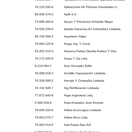
76.120.330-4
Aplicacones De Pinturas Industriales Lt.
96.939.370-0
Aplik S.A.
73.698.400-8
Apoyo Y Promocion Al Adulto Mayor
76.530.256-0
Apside Asesorías En Informática Limitada
96.706.580-3
Aquelarre Viajes
76.064.225-8
Arago Ing. Y Const.
53.302.515-3
Aravena Palma Claudia Andrea Y Otra
76.172.200-K
Araya Y Cia Ltda.
8.219.594-7
Arce Gonzalez Edith
76.088.618-1
Archilife Capacitación Limitada
76.328.080-2
Arevalo Y Compañia Limitada
76.742.545-7
Arg Refriferacion Limitada
77.872.640-8
Argia Ingenieria Ltda.
5.569.059-6
Arias Anabalon Jose Ernesto
78.838.200-6
Aridos Aconcagua Limitada
76.663.070-7
Aridos Boco Ltda
76.083.514-5
Ariel Farias Diaz Eirl