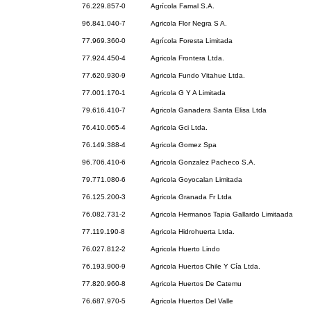
76.229.857-0
Agrícola Famal S.A.
96.841.040-7
Agricola Flor Negra S A.
77.969.360-0
Agrícola Foresta Limitada
77.924.450-4
Agricola Frontera Ltda.
77.620.930-9
Agricola Fundo Vitahue Ltda.
77.001.170-1
Agricola G Y A Limitada
79.616.410-7
Agricola Ganadera Santa Elisa Ltda
76.410.065-4
Agricola Gci Ltda.
76.149.388-4
Agricola Gomez Spa
96.706.410-6
Agricola Gonzalez Pacheco S.A.
79.771.080-6
Agricola Goyocalan Limitada
76.125.200-3
Agricola Granada Fr Ltda
76.082.731-2
Agricola Hermanos Tapia Gallardo Limitaada
77.119.190-8
Agricola Hidrohuerta Ltda.
76.027.812-2
Agricola Huerto Lindo
76.193.900-9
Agricola Huertos Chile Y Cía Ltda.
77.820.960-8
Agricola Huertos De Catemu
76.687.970-5
Agricola Huertos Del Valle