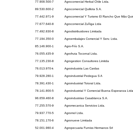
77.908.500-7
Agrocomercial Herbal Chile Ltda.
89.530.600-2
Agrocomercial Quillota S.A.
77.442.971-9
Agrocomercial Y Turismo El Rancho Que Más Qui
77.677.640-8
Agrocomercial Zuñiga Ltda
77.492.830-8
Agrodistribuidores Limitada
77.194.350-0
Agroembalajes Comercial Y Serv. Ltda.
85.146.900-1
Agro-Frío S.A.
76.055.435-9
Agrofruta Tocornal Ltda.
77.135.230-8
Agrogestion Consultores Limitda
76.013.970-k
Agroindustria Las Cardas
79.928.280-1
Agroindustrial Pedegua S A
78.391.430-1
Agroindustrial Totoral Ltda.
78.141.800-5
Agroindustrial Y Comercial Buena Esperanza Ltda
96.659.460-8
Agroindustrias Casablanca S.A.
77.255.570-9
Agromecanica Servicios Ltda.
79.937.770-5
Agromol Ltda.
78.151.170-6
Agronueve Limitada
52.001.980-4
Agropecuaria Furniss Hermanos Srl