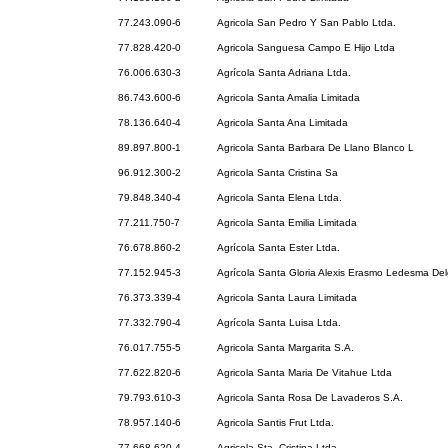
77.243.090-6
Agricola San Pedro Y San Pablo Ltda.
77.828.420-0
Agricola Sanguesa Campo E Hijo Ltda
76.006.630-3
Agrícola Santa Adriana Ltda.
86.743.600-6
Agricola Santa Amalia Limitada
78.136.640-4
Agricola Santa Ana Limitada
89.897.800-1
Agricola Santa Barbara De Llano Blanco L
96.912.300-2
Agricola Santa Cristina Sa
79.848.340-4
Agricola Santa Elena Ltda.
77.211.750-7
Agricola Santa Emilia Limitada
76.678.860-2
Agrícola Santa Ester Ltda.
77.152.945-3
Agrícola Santa Gloria Alexis Erasmo Ledesma Del
76.373.339-4
Agricola Santa Laura Limitada
77.332.790-4
Agrícola Santa Luisa Ltda.
76.017.755-5
Agricola Santa Margarita S.A.
77.622.820-6
Agricola Santa Maria De Vitahue Ltda
79.793.610-3
Agricola Santa Rosa De Lavaderos S.A.
78.957.140-6
Agricola Santis Frut Ltda.
77.668.620-4
Agricola Sta. Cristina Ltda.