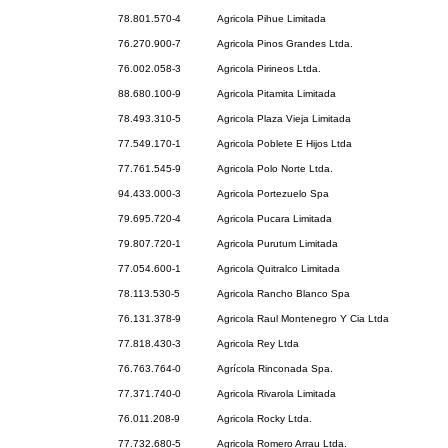
78.801.570-4
Agricola Pihue Limitada
76.270.900-7
Agricola Pinos Grandes Ltda.
76.002.058-3
Agricola Pirineos Ltda.
88.680.100-9
Agricola Pitamita Limitada
78.493.310-5
Agricola Plaza Vieja Limitada
77.549.170-1
Agricola Poblete E Hijos Ltda
77.761.545-9
Agricola Polo Norte Ltda.
94.433.000-3
Agricola Portezuelo Spa
79.695.720-4
Agricola Pucara Limitada
79.807.720-1
Agricola Purutum Limitada
77.054.600-1
Agricola Quitralco Limitada
78.113.530-5
Agricola Rancho Blanco Spa
76.131.378-9
Agricola Raul Montenegro Y Cia Ltda
77.818.430-3
Agricola Rey Ltda
76.763.764-0
Agrícola Rinconada Spa.
77.371.740-0
Agricola Rivarola Limitada
76.011.208-9
Agricola Rocky Ltda.
77.732.680-5
Agricola Romero Arrau Ltda.