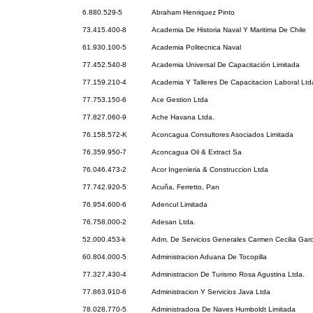
6.880.529-5
Abraham Henriquez Pinto
73.415.400-8
Academia De Historia Naval Y Maritima De Chile
61.930.100-5
Academia Politecnica Naval
77.452.540-8
Academia Universal De Capacitación Limitada
77.159.210-4
Academia Y Talleres De Capacitacion Laboral Ltd
77.753.150-6
Ace Gestion Ltda
77.827.060-9
Ache Havana Ltda.
76.158.572-K
Aconcagua Consultores Asociados Limitada
76.359.950-7
Aconcagua Oil & Extract Sa
76.046.473-2
Acor Ingenieria & Construccion Ltda
77.742.920-5
Acuña, Ferretto, Pan
76.954.600-6
Adencul Limitada
76.758.000-2
Adesan Ltda.
52.000.453-k
Adm. De Servicios Generales Carmen Cecilia Garc
60.804.000-5
Administracion Aduana De Tocopilla
77.327.430-4
Administracion De Turismo Rosa Agustina Ltda.
77.863.910-6
Administracion Y Servicios Java Ltda
78.028.770-5
Administradora De Naves Humboldt Limitada