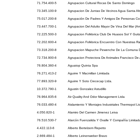
71.754.400-5
Agrupacion Cultural Rocas De Santo Domingo
73.345.100-9
Agrupacion De Juntas De Vecinos Agua Santa Alt
75.017.200-8
Agrupación De Padres Y Amigos De Personas Co
73.447.700-1
Agrupacion Del Adulto Mayor De Vina Del Mar (Am
72.225.500-3
Agrupacion Folklorica Club De Huasos Sol Y Guita
72.202.600-4
Agrupacion Folklorica Encuentro Con Nuestras Ra
73.318.200-8
Agrupacion Mapuche Pewenche De La Comuna D
72.734.900-6
Agrupacion Protectora De Animales Francisco De 
76.804.360-4
Aguatop Quinta Spa
76.271.413-2
Aguirre Y Macmillan Limitada
77.893.320-9
Aguirre Y Soto Crececap Ltda.
10.372.790-1
Agustin Gonzalez Astudillo
76.964.835-6
Air Quality And Odor Management Ltda
76.033.480-4
Aislamiento Y Montajes Industriales Thermopol Lt
4.050.820-1
Alamiro Del Carmen Jimenez Leiva
76.510.530-7
Alarcón Fuenzalida Y Ovalle Y Compañía Limitad
4.422.113-6
Alberto Bertelzem Repetto
2.669.484-1
Alberto Leinenweber Bravo