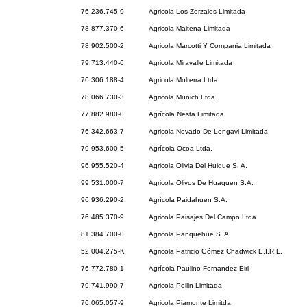
76.236.745-9
Agricola Los Zorzales Limitada
78.877.370-6
Agricola Maitena Limitada
78.902.500-2
Agricola Marcotti Y Compania Limitada
79.713.440-6
Agricola Miravalle Limitada
76.306.188-4
Agricola Molterra Ltda
78.066.730-3
Agricola Munich Ltda.
77.882.980-0
Agrícola Nesta Limitada
76.342.663-7
Agricola Nevado De Longavi Limitada
79.953.600-5
Agrícola Ocoa Ltda.
96.955.520-4
Agricola Olivia Del Huique S. A.
99.531.000-7
Agricola Olivos De Huaquen S.A.
96.936.290-2
Agrícola Paidahuen S.A.
76.485.370-9
Agricola Paisajes Del Campo Ltda.
81.384.700-0
Agricola Panquehue S. A.
52.004.275-K
Agricola Patricio Gómez Chadwick E.I.R.L.
76.772.780-1
Agrícola Paulino Fernandez Eirl
79.741.990-7
Agricola Pellin Limitada
76.065.057-9
Agricola Piamonte Limitda