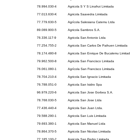
78.994.030-4
Agricola S Y S Linafrut Limitada
77.013.630-K
Agricola Saavedra Limitada
77.779.630-5
Agrícola Salesiana Catemu Ltda
89.089.900-5
Agricola Sambros S.A.
76.336.117-9
Agricola San Antonio Ltda
77.254.755-2
Agricola San Carlos De Paihuen Limitada
78.174.480-8
Agricola San Enrique De Bucalemu Limitad
79.962.500-8
Agricola San Francisco Limitada
76.061.080-1
Agrícola San Francisco Limitada
78.704.210-4
Agricola San Ignacio Limitada
76.788.051-0
Agricola San Isidro Spa
96.979.220-6
Agricola San Jose Gorbea S.A.
78.768.030-5
Agricola San Jose Ltda
77.436.440-4
Agricola San Juan Ltda.
79.588.290-1
Agricola San Luis Limitada
79.693.380-1
Agricola San Manuel Ltda
78.864.370-5
Agricola San Nicolas Limitada
77.185.100-2
Agricola San Pedro Limitada