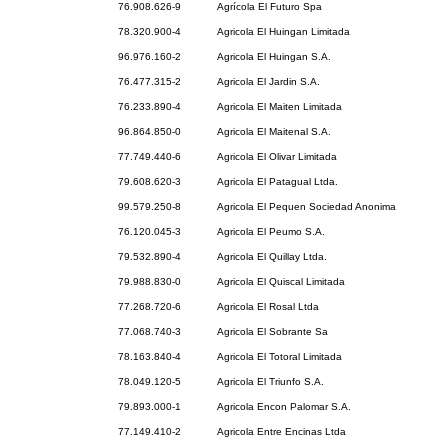
76.908.626-9
Agrícola El Futuro Spa
78.320.900-4
Agricola El Huingan Limitada
96.976.160-2
Agricola El Huingan S.A.
76.477.315-2
Agricola El Jardin S.A.
76.233.890-4
Agricola El Maiten Limitada
96.864.850-0
Agricola El Maitenal S.A.
77.749.440-6
Agricola El Olivar Limitada
79.608.620-3
Agricola El Patagual Ltda.
99.579.250-8
Agricola El Pequen Sociedad Anonima
76.120.045-3
Agricola El Peumo S.A.
79.532.890-4
Agricola El Quillay Ltda.
79.988.830-0
Agricola El Quiscal Limitada
77.268.720-6
Agricola El Rosal Ltda
77.068.740-3
Agricola El Sobrante Sa
78.163.840-4
Agricola El Totoral Limitada
78.049.120-5
Agricola El Triunfo S.A.
79.893.000-1
Agricola Encon Palomar S.A.
77.149.410-2
Agricola Entre Encinas Ltda