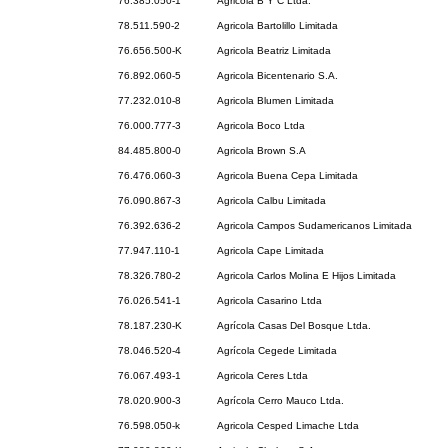
76.385.050-1
Agricola B Y C Ltda.
78.511.590-2
Agricola Bartolillo Limitada
76.656.500-K
Agricola Beatriz Limitada
76.892.060-5
Agricola Bicentenario S.A.
77.232.010-8
Agricola Blumen Limitada
76.000.777-3
Agricola Boco Ltda
84.485.800-0
Agricola Brown S.A
76.476.060-3
Agricola Buena Cepa Limitada
76.090.867-3
Agricola Calbu Limitada
76.392.636-2
Agricola Campos Sudamericanos Limitada
77.947.110-1
Agricola Cape Limitada
78.326.780-2
Agricola Carlos Molina E Hijos Limitada
76.026.541-1
Agricola Casarino Ltda
78.187.230-K
Agrícola Casas Del Bosque Ltda.
78.046.520-4
Agrícola Cegede Limitada
76.067.493-1
Agricola Ceres Ltda
78.020.900-3
Agrícola Cerro Mauco Ltda.
76.598.050-k
Agricola Cesped Limache Ltda