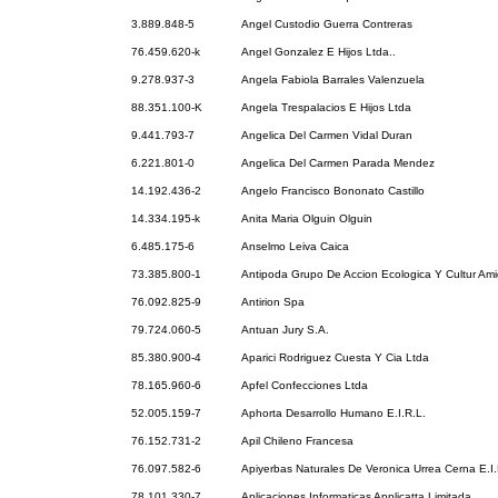
3.889.848-5
Angel Custodio Guerra Contreras
76.459.620-k
Angel Gonzalez E Hijos Ltda..
9.278.937-3
Angela Fabiola Barrales Valenzuela
88.351.100-K
Angela Trespalacios E Hijos Ltda
9.441.793-7
Angelica Del Carmen Vidal Duran
6.221.801-0
Angelica Del Carmen Parada Mendez
14.192.436-2
Angelo Francisco Bononato Castillo
14.334.195-k
Anita Maria Olguin Olguin
6.485.175-6
Anselmo Leiva Caica
73.385.800-1
Antipoda Grupo De Accion Ecologica Y Cultur Ami
76.092.825-9
Antirion Spa
79.724.060-5
Antuan Jury S.A.
85.380.900-4
Aparici Rodriguez Cuesta Y Cia Ltda
78.165.960-6
Apfel Confecciones Ltda
52.005.159-7
Aphorta Desarrollo Humano E.I.R.L.
76.152.731-2
Apil Chileno Francesa
76.097.582-6
Apiyerbas Naturales De Veronica Urrea Cerna E.I.
78.101.330-7
Aplicaciones Informaticas Applicatta Limitada