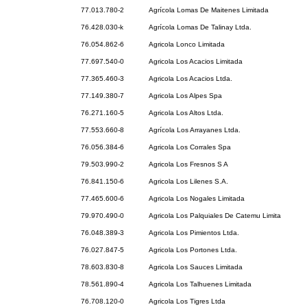
77.013.780-2
Agrícola Lomas De Maitenes Limitada
76.428.030-k
Agrícola Lomas De Talinay Ltda.
76.054.862-6
Agricola Lonco Limitada
77.697.540-0
Agricola Los Acacios Limitada
77.365.460-3
Agricola Los Acacios Ltda.
77.149.380-7
Agricola Los Alpes Spa
76.271.160-5
Agricola Los Altos Ltda.
77.553.660-8
Agrícola Los Arrayanes Ltda.
76.056.384-6
Agricola Los Corrales Spa
79.503.990-2
Agricola Los Fresnos S A
76.841.150-6
Agricola Los Lilenes S.A.
77.465.600-6
Agricola Los Nogales Limitada
79.970.490-0
Agricola Los Palquiales De Catemu Limita
76.048.389-3
Agricola Los Pimientos Ltda.
76.027.847-5
Agricola Los Portones Ltda.
78.603.830-8
Agricola Los Sauces Limitada
78.561.890-4
Agricola Los Talhuenes Limitada
76.708.120-0
Agricola Los Tigres Ltda