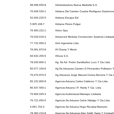
99.589.650-8
Administradora Nueva Marbella S.A.
76.406.530-1
Adriana Del Carmen Cuadra Rodriguez Gastronomi
52.004.225-5
Adriana Escapa Eirl
5.905.168-7
Adriana Flores Pulgar
76.483.222-1
Adrox Spa
76.033.018-3
Advanced Modular Construction Systems Limitad
77.732.950-2
Aett Ingenieria Ltda
76.081.873-9
Af Chamy Y Montt
84.632.200-0
Afruva S.A.
78.030.800-1
Ag. De Ad. Pedro Santibañez Luco Y Cia Ltda
85.077.100-6
Ag De Aduanas Carmen G Fernandez Pollmann Y
76.470.970-5
Ag.Aduanas Jorge Manuel Correa Becerra Y Cia 
85.152.800-8
Agencia Aduana Carlos Calderon Y Cia.Ltda.
80.447.500-1
Agencia Aduana I.P. Hardy Y Cia. Ltda.
76.900.045-3
Agencia Audiovisual Aliamapu Limitada
76.721.650-5
Agencia De Aduana Celcio Hidalgo Y Cia.Ltda.
4.691.702-2
Agencia De Aduana Hugo Recabal Barrueto
78.392.210-K
Agencia De Aduanas Alan Smith Tapia Y Compañi