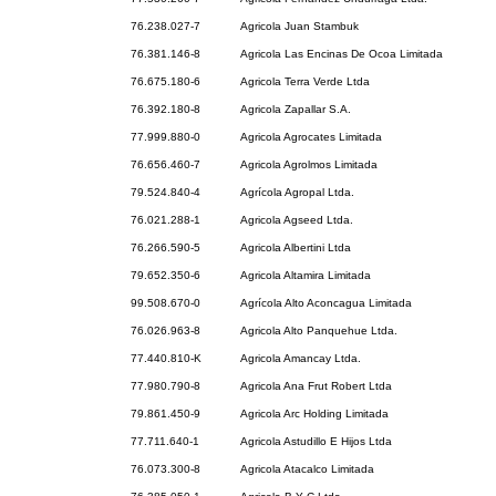
76.238.027-7
Agricola Juan Stambuk
76.381.146-8
Agricola Las Encinas De Ocoa Limitada
76.675.180-6
Agricola Terra Verde Ltda
76.392.180-8
Agricola Zapallar S.A.
77.999.880-0
Agricola Agrocates Limitada
76.656.460-7
Agricola Agrolmos Limitada
79.524.840-4
Agrícola Agropal Ltda.
76.021.288-1
Agricola Agseed Ltda.
76.266.590-5
Agricola Albertini Ltda
79.652.350-6
Agricola Altamira Limitada
99.508.670-0
Agrícola Alto Aconcagua Limitada
76.026.963-8
Agricola Alto Panquehue Ltda.
77.440.810-K
Agricola Amancay Ltda.
77.980.790-8
Agricola Ana Frut Robert Ltda
79.861.450-9
Agricola Arc Holding Limitada
77.711.640-1
Agricola Astudillo E Hijos Ltda
76.073.300-8
Agricola Atacalco Limitada