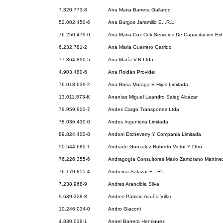
7.320.773-8
Ana Maria Barrera Gallardo
52.002.450-6
Ana Burgos Jaramillo E.I.R.L
76.250.479-0
Ana Maria Cox Cok Servicios De Capacitacion Eirl
6.232.781-2
Ana Maria Guerrero Garrido
77.364.890-5
Ana María V.R Ltda
4.903.480-6
Ana Roldán Providel
76.018.639-2
Ana Rosa Moraga E Hijos Limitada
13.011.573-K
Ananías Miguel Leandro Saieg Alcázar
79.959.900-7
Andes Cargo Transportes Ltda
78.036.430-0
Andes Ingenieria Limitada
89.824.400-8
Andoni Etcheverry Y Compania Limitada
50.544.680-1
Andrade Gonzalez Roberto Victor Y Otro
76.226.355-6
Andragogía Consultores Mario Zamorano Martínez
76.170.855-4
Andreina Salazar E.I.R.L.
7.238.968-9
Andres Arancibia Silva
9.639.328-8
Andres Patricio Acuña Villar
10.246.034-0
Andro Giaconi
4.830.039-1
Angel Barrera Henriquez