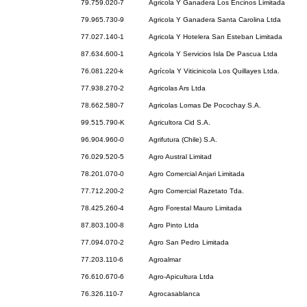
79.759.020-7
Agricola Y Ganadera Los Encinos Limitada
79.965.730-9
Agricola Y Ganadera Santa Carolina Ltda
77.027.140-1
Agricola Y Hotelera San Esteban Limitada
87.634.600-1
Agricola Y Servicios Isla De Pascua Ltda
76.081.220-k
Agrícola Y Viticinicola Los Quillayes Ltda.
77.938.270-2
Agricolas Ars Ltda
78.662.580-7
Agricolas Lomas De Pocochay S.A.
99.515.790-K
Agricultora Cid S.A.
96.904.960-0
Agrifutura (Chile) S.A.
76.029.520-5
Agro Austral Limitad
78.201.070-0
Agro Comercial Anjari Limitada
77.712.200-2
Agro Comercial Razetato Tda.
78.425.260-4
Agro Forestal Mauro Limitada
87.803.100-8
Agro Pinto Ltda
77.094.070-2
Agro San Pedro Limitada
77.203.110-6
Agroalmar
76.610.670-6
Agro-Apicultura Ltda
76.326.110-7
Agrocasablanca