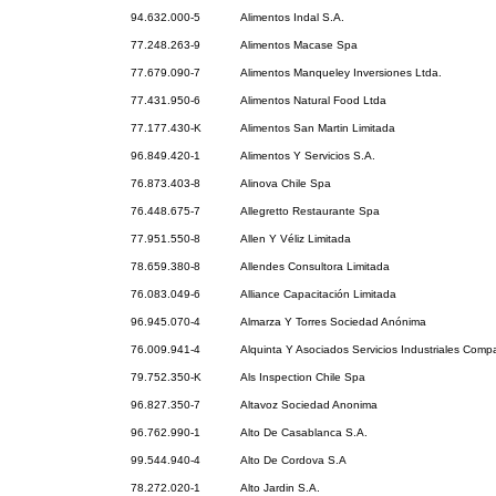
94.632.000-5
Alimentos Indal S.A.
77.248.263-9
Alimentos Macase Spa
77.679.090-7
Alimentos Manqueley Inversiones Ltda.
77.431.950-6
Alimentos Natural Food Ltda
77.177.430-K
Alimentos San Martin Limitada
96.849.420-1
Alimentos Y Servicios S.A.
76.873.403-8
Alinova Chile Spa
76.448.675-7
Allegretto Restaurante Spa
77.951.550-8
Allen Y Véliz Limitada
78.659.380-8
Allendes Consultora Limitada
76.083.049-6
Alliance Capacitación Limitada
96.945.070-4
Almarza Y Torres Sociedad Anónima
76.009.941-4
Alquinta Y Asociados Servicios Industriales Comp
79.752.350-K
Als Inspection Chile Spa
96.827.350-7
Altavoz Sociedad Anonima
96.762.990-1
Alto De Casablanca S.A.
99.544.940-4
Alto De Cordova S.A
78.272.020-1
Alto Jardin S.A.