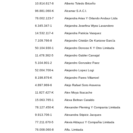
10.814.617-6
Alberto Toledo Briceño
96.881.060-K
Alcamar S.A.C.I.
76.002.123-7
Alejandra Arias Y Orlando Andaur Ltda
6.345.347-1
Alejandra Josefina Wyss Lavandero
14.532.117-4
Alejandra Patricia Vasquez
7.109.766-8
Alejandro Cristián De Kartzow García
50.104.930-1
Alejandro Donoso K Y Otro Limitada
11.478.362-5
Alejandro Gabler Carvajal
5.104.901-2
Alejandro Gonzalez Paez
52.004.700-k
Alejandro Lopez Logi
8.198.879-K
Alejandro Pares Villarroel
4.897.969-6
Alejo Rafael Soto Aravena
11.827.427-K
Alex Moya Ibacache
15.063.765-1
Alexa Beltran Cataldo
78.127.450-K
Alexander Fleming Y Compania Limitada
9.913.706-1
Alexandra Stipicic Jacques
77.211.670-5
Alexis Aldayuz Y Compañia Limitada
76.008.060-8
Alfa. Limitada