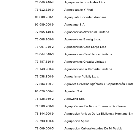
78.046.940-4
Agropecuaria Los Andes Ltda
76.512.520-0
Agropecuario Y Fruti
96.880.960-1
Agroquinta Sociedad Anónima.
96.989.560-9
Agrosanto S.A.
77.565.440-6
Agroservicios Almendral Limitada
76.008.268-6
Agroservicios Bausig Ltda.
78.067.210-2
Agroservicios Calle Larga Ltda
76.044.648-3
Agroservicios Casablanca Limitada
77.487.810-6
Agroservicios Croacia Limitada
76.143.980-4
Agroservicios La Cordada Limitada
77.558.350-9
Agroturismo Pullally Ltda.
77.884.120-7
Agroviva Servicios Agrícolas Y Capacitaciión Limi
96.626.560-4
Agrovivo S.A.
76.826.859-2
Agroworld Spa
71.500.200-0
Agrup Padres De Ninos Enfermos De Cancer
73.344.500-9
Agrupacion Amigos De La Biblioteca Hermano Eme
72.793.400-6
Agrupacion Aparid
73.609.600-5
Agrupacion Cultural Acordes De Mi Pueblo