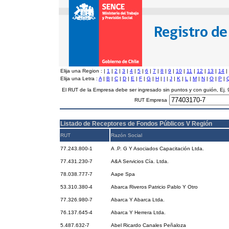
Elija una Region :
|
1
|
2
|
3
|
4
|
5
|
6
|
7
|
8
|
9
|
10
|
11
|
12
|
13
|
14
|
Elija una Letra :
A
|
B
|
C
|
D
|
E
|
F
|
G
|
H
|
I
|
J
|
K
|
L
|
M
|
N
|
O
|
P
|
El RUT de la Empresa debe ser ingresado sin puntos y con guión, Ej
RUT Empresa
Listado de Receptores de Fondos Públicos V Región
RUT
Razón Social
77.243.800-1
A .P. G Y Asociados Capacitación Ltda.
77.431.230-7
A&A Servicios Cía. Ltda.
78.038.777-7
Aape Spa
53.310.380-4
Abarca Riveros Patricio Pablo Y Otro
77.326.980-7
Abarca Y Abarca Ltda.
76.137.645-4
Abarca Y Herrera Ltda.
5.487.632-7
Abel Ricardo Canales Peñaloza