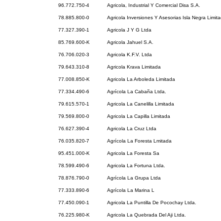
96.772.750-4
Agricola, Industrial Y Comercial Disa S.A.
78.885.800-0
Agricola Inversiones Y Asesorias Isla Negra Limit
77.327.390-1
Agricola J Y G Ltda
85.769.600-K
Agricola Jahuel S.A.
76.706.020-3
Agricola K.F.V. Ltda
79.643.310-8
Agricola Krava Limitada
77.008.850-K
Agricola La Arboleda Limitada
77.334.490-6
Agrícola La Cabaña Ltda.
79.615.570-1
Agricola La Canelilla Limitada
79.569.800-0
Agricola La Capilla Limitada
76.627.390-4
Agricola La Cruz Ltda
76.035.820-7
Agrícola La Foresta Lmitada
95.451.000-K
Agricola La Foresta Sa
78.599.490-6
Agricola La Fortuna Ltda.
78.876.790-0
Agrícola La Grupa Ltda
77.333.890-6
Agrícola La Marina L
77.450.090-1
Agricola La Puntilla De Pocochay Ltda.
76.225.980-K
Agricola La Quebrada Del Aji Ltda.