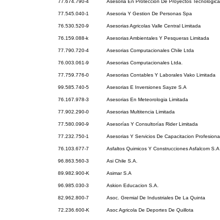
77.674.790-4
Asesoria En Protección De Proyectos Tecnologica
77.545.040-1
Asesoria Y Gestion De Personas Spa
76.530.520-9
Asesorias Agricolas Valle Central Limitada
76.159.088-k
Asesorias Ambientales Y Pesqueras Limitada
77.790.720-4
Asesorias Computacionales Chile Ltda
76.003.061-9
Asesorias Computacionales Ltda.
77.759.776-0
Asesorias Contables Y Laborales Vako Limitada
99.585.740-5
Asesorias E Inversiones Sayze S.A
76.167.978-3
Asesorias En Meteorologia Limitada
77.902.290-0
Asesorias Multitencia Limitada
77.580.090-9
Asesorías Y Consultorías Rider Limitada
77.232.750-1
Asesorias Y Servicios De Capacitacion Profesiona
76.103.677-7
Asfaltos Quimicos Y Construcciones Asfalcom S.A
96.863.560-3
Asi Chile S.A.
89.982.900-K
Asimar S.A
96.985.030-3
Askion Educacion S.A.
82.962.800-7
Asoc. Gremial De Industriales De La Quinta
72.236.600-K
Asoc Agricola De Deportes De Quillota