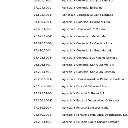
96.651.730-1
Agricola Y Comercial Campo Lindo S.A
77.194.600-3
Agricola Y Comercial El Espino
78.598.400-5
Agrícola Y Comercial El Llano Limitada
85.620.400-6
Agricola Y Comercial El Mirador Ltda
76.337.690-7
Agrícola Y Comercial F Y M Ltda.
77.671.190-K
Agricola Y Comercial Jahuel Ltda.
78.025.200-6
Agricola Y Comercial La Castrina Ltda.
77.436.500-1
Agricola Y Comercial La Engorda Ltda
78.422.890-8
Agricola Y Comercial Los Faroles Limitada
96.826.540-7
Agricola Y Comercial San Guillermo S A
76.221.650-7
Agricola Y Comercial San Juan Limitada
76.253.553-K
Agrícola Y Comercializadora Paltahue Limitada
77.156.460-7
Agricola Y Forestal Cabrales Ltda.
77.223.510-0
Agricola Y Forestal El Retiro S,A,
77.366.000-K
Agricola Y Forestal Green Wood Chile Ltda
77.316.900-4
Agricola Y Forestal Sansci Limitada
78.640.320-0
Agricola Y Forestal Santa Lucia De Bucalemu Ltd
76.291.640-1
Agricola Y Fruticola Santa Susana Limitada