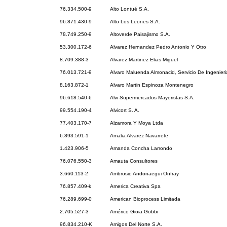
76.334.500-9
Alto Lontué S.A.
96.871.430-9
Alto Los Leones S.A.
78.749.250-9
Altoverde Paisajismo S.A.
53.300.172-6
Alvarez Hernandez Pedro Antonio Y Otro
8.709.388-3
Alvarez Martinez Elias Miguel
76.013.721-9
Alvaro Maluenda Almonacid, Servicio De Ingenieri
8.163.872-1
Alvaro Martin Espinoza Montenegro
96.618.540-6
Alvi Supermercados Mayoristas S.A.
99.554.190-4
Alvicort S. A.
77.403.170-7
Alzamora Y Moya Ltda
6.893.591-1
Amalia Alvarez Navarrete
1.423.906-5
Amanda Concha Larrondo
76.076.550-3
Amauta Consultores
3.660.113-2
Ambrosio Andonaegui Onfray
76.857.409-k
America Creativa Spa
76.289.699-0
American Bioprocess Limitada
2.705.527-3
Américo Gioia Gobbi
96.834.210-K
Amigos Del Norte S.A.