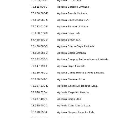
76.385.050-1
Agricola B Y C Ltda.
78.511.590-2
Agricola Bartolillo Limitada
76.656.500-K
Agricola Beatriz Limitada
76.892.060-5
Agricola Bicentenario S.A.
77.232.010-8
Agricola Blumen Limitada
76.000.777-3
Agricola Boco Ltda
84.485.800-0
Agricola Brown S.A
76.476.060-3
Agricola Buena Cepa Limitada
76.090.867-3
Agricola Calbu Limitada
76.392.636-2
Agricola Campos Sudamericanos Limitada
77.947.110-1
Agricola Cape Limitada
78.326.780-2
Agricola Carlos Molina E Hijos Limitada
76.026.541-1
Agricola Casarino Ltda
78.187.230-K
Agrícola Casas Del Bosque Ltda.
78.046.520-4
Agrícola Cegede Limitada
76.067.493-1
Agricola Ceres Ltda
78.020.900-3
Agrícola Cerro Mauco Ltda.
76.598.050-k
Agricola Cesped Limache Ltda