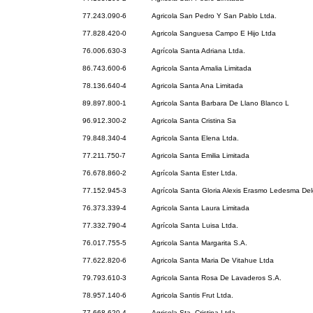
77.243.090-6
Agricola San Pedro Y San Pablo Ltda.
77.828.420-0
Agricola Sanguesa Campo E Hijo Ltda
76.006.630-3
Agrícola Santa Adriana Ltda.
86.743.600-6
Agricola Santa Amalia Limitada
78.136.640-4
Agricola Santa Ana Limitada
89.897.800-1
Agricola Santa Barbara De Llano Blanco L
96.912.300-2
Agricola Santa Cristina Sa
79.848.340-4
Agricola Santa Elena Ltda.
77.211.750-7
Agricola Santa Emilia Limitada
76.678.860-2
Agrícola Santa Ester Ltda.
77.152.945-3
Agrícola Santa Gloria Alexis Erasmo Ledesma Del
76.373.339-4
Agricola Santa Laura Limitada
77.332.790-4
Agrícola Santa Luisa Ltda.
76.017.755-5
Agricola Santa Margarita S.A.
77.622.820-6
Agricola Santa Maria De Vitahue Ltda
79.793.610-3
Agricola Santa Rosa De Lavaderos S.A.
78.957.140-6
Agricola Santis Frut Ltda.
77.668.620-4
Agricola Sta. Cristina Ltda.