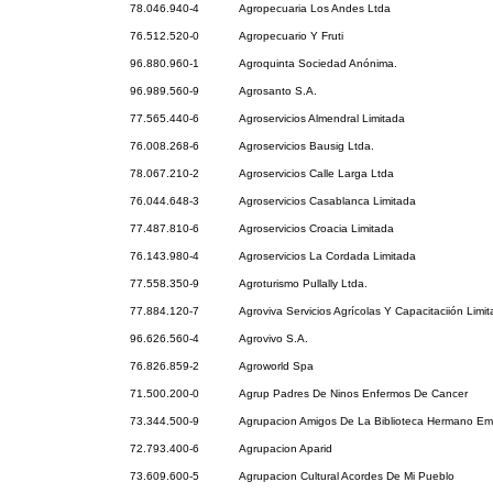
78.046.940-4
Agropecuaria Los Andes Ltda
76.512.520-0
Agropecuario Y Fruti
96.880.960-1
Agroquinta Sociedad Anónima.
96.989.560-9
Agrosanto S.A.
77.565.440-6
Agroservicios Almendral Limitada
76.008.268-6
Agroservicios Bausig Ltda.
78.067.210-2
Agroservicios Calle Larga Ltda
76.044.648-3
Agroservicios Casablanca Limitada
77.487.810-6
Agroservicios Croacia Limitada
76.143.980-4
Agroservicios La Cordada Limitada
77.558.350-9
Agroturismo Pullally Ltda.
77.884.120-7
Agroviva Servicios Agrícolas Y Capacitaciión Limi
96.626.560-4
Agrovivo S.A.
76.826.859-2
Agroworld Spa
71.500.200-0
Agrup Padres De Ninos Enfermos De Cancer
73.344.500-9
Agrupacion Amigos De La Biblioteca Hermano Eme
72.793.400-6
Agrupacion Aparid
73.609.600-5
Agrupacion Cultural Acordes De Mi Pueblo