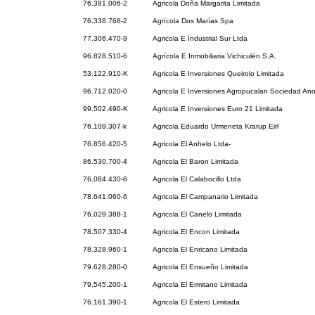
76.381.006-2
Agricola Doña Margarita Limitada
76.338.768-2
Agrícola Dos Marías Spa
77.306.470-9
Agricola E Industrial Sur Ltda
96.828.510-6
Agrícola E Inmobiliaria Vichiculén S.A.
53.122.910-K
Agricola E Inversiones Queirolo Limitada
96.712.020-0
Agricola E Inversiones Agropucalan Sociedad An
99.502.490-K
Agricola E Inversiones Euro 21 Limitada
76.109.307-k
Agricola Eduardo Urmeneta Krarup Eirl
76.856.420-5
Agricola El Anhelo Ltda-
86.530.700-4
Agricola El Baron Limitada
76.084.430-6
Agricola El Calabocillo Ltda
78.641.060-6
Agricola El Campanario Limitada
76.029.388-1
Agricola El Canelo Limitada
78.507.330-4
Agricola El Encon Limitada
78.328.960-1
Agricola El Enricano Limitada
79.628.280-0
Agricola El Ensueño Limitada
79.545.200-1
Agricola El Ermitano Limitada
76.161.390-1
Agricola El Estero Limitada