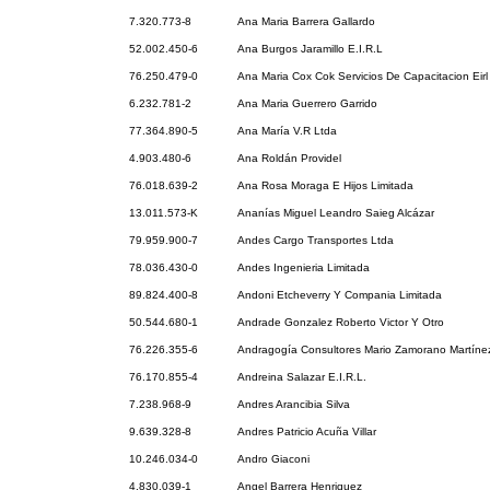
7.320.773-8
Ana Maria Barrera Gallardo
52.002.450-6
Ana Burgos Jaramillo E.I.R.L
76.250.479-0
Ana Maria Cox Cok Servicios De Capacitacion Eirl
6.232.781-2
Ana Maria Guerrero Garrido
77.364.890-5
Ana María V.R Ltda
4.903.480-6
Ana Roldán Providel
76.018.639-2
Ana Rosa Moraga E Hijos Limitada
13.011.573-K
Ananías Miguel Leandro Saieg Alcázar
79.959.900-7
Andes Cargo Transportes Ltda
78.036.430-0
Andes Ingenieria Limitada
89.824.400-8
Andoni Etcheverry Y Compania Limitada
50.544.680-1
Andrade Gonzalez Roberto Victor Y Otro
76.226.355-6
Andragogía Consultores Mario Zamorano Martínez
76.170.855-4
Andreina Salazar E.I.R.L.
7.238.968-9
Andres Arancibia Silva
9.639.328-8
Andres Patricio Acuña Villar
10.246.034-0
Andro Giaconi
4.830.039-1
Angel Barrera Henriquez