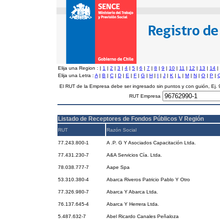
Elija una Region :
|
1
|
2
|
3
|
4
|
5
|
6
|
7
|
8
|
9
|
10
|
11
|
12
|
13
|
14
|
Elija una Letra :
A
|
B
|
C
|
D
|
E
|
F
|
G
|
H
|
I
|
J
|
K
|
L
|
M
|
N
|
O
|
P
|
El RUT de la Empresa debe ser ingresado sin puntos y con guión, Ej
RUT Empresa
Listado de Receptores de Fondos Públicos V Región
RUT
Razón Social
77.243.800-1
A .P. G Y Asociados Capacitación Ltda.
77.431.230-7
A&A Servicios Cía. Ltda.
78.038.777-7
Aape Spa
53.310.380-4
Abarca Riveros Patricio Pablo Y Otro
77.326.980-7
Abarca Y Abarca Ltda.
76.137.645-4
Abarca Y Herrera Ltda.
5.487.632-7
Abel Ricardo Canales Peñaloza