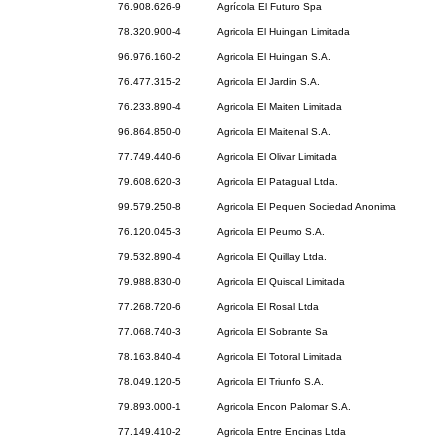
76.908.626-9
Agrícola El Futuro Spa
78.320.900-4
Agricola El Huingan Limitada
96.976.160-2
Agricola El Huingan S.A.
76.477.315-2
Agricola El Jardin S.A.
76.233.890-4
Agricola El Maiten Limitada
96.864.850-0
Agricola El Maitenal S.A.
77.749.440-6
Agricola El Olivar Limitada
79.608.620-3
Agricola El Patagual Ltda.
99.579.250-8
Agricola El Pequen Sociedad Anonima
76.120.045-3
Agricola El Peumo S.A.
79.532.890-4
Agricola El Quillay Ltda.
79.988.830-0
Agricola El Quiscal Limitada
77.268.720-6
Agricola El Rosal Ltda
77.068.740-3
Agricola El Sobrante Sa
78.163.840-4
Agricola El Totoral Limitada
78.049.120-5
Agricola El Triunfo S.A.
79.893.000-1
Agricola Encon Palomar S.A.
77.149.410-2
Agricola Entre Encinas Ltda