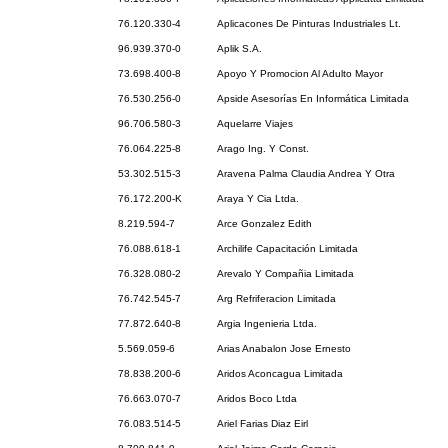
76.120.330-4
Aplicacones De Pinturas Industriales Lt.
96.939.370-0
Aplik S.A.
73.698.400-8
Apoyo Y Promocion Al Adulto Mayor
76.530.256-0
Apside Asesorías En Informática Limitada
96.706.580-3
Aquelarre Viajes
76.064.225-8
Arago Ing. Y Const.
53.302.515-3
Aravena Palma Claudia Andrea Y Otra
76.172.200-K
Araya Y Cia Ltda.
8.219.594-7
Arce Gonzalez Edith
76.088.618-1
Archilife Capacitación Limitada
76.328.080-2
Arevalo Y Compañia Limitada
76.742.545-7
Arg Refriferacion Limitada
77.872.640-8
Argia Ingenieria Ltda.
5.569.059-6
Arias Anabalon Jose Ernesto
78.838.200-6
Aridos Aconcagua Limitada
76.663.070-7
Aridos Boco Ltda
76.083.514-5
Ariel Farias Diaz Eirl