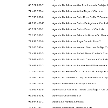
88.527.900-7
Agencia De Aduanas Alex Avsolomovich Callejas 
77.466.750-4
Agencia De Aduanas Anibal Moya Y Cia Ltda
78.353.030-9
Agencia De Aduanas Carlo Rossi Soffia Y Compan
89.736.400-K
Agencia De Aduanas Carlos De Aguirre Y Cia. Ltd
86.722.300-2
Agencia De Aduanas Carlos Duran Y Cia. Ltda
78.135.280-2
Agencia De Aduanas Edmundo Browne V., Manue
79.958.520-0
Agencia De Aduanas Jorge Cabello Pinto Y
77.040.590-4
Agencia De Aduanas Norman Sanchez Zuñiga Y 
78.458.640-5
Agencia De Aduanas Rafael Flores Cuellar Y Com
78.903.460-5
Agencia De Aduanas Ricardo Cancino Y Cia. Ltda
78.461.670-3
Agencia De Aduanas Sandro Rossi Wittermann Y C
76.780.340-0
Agencia De Formación Y Capacitación Evelyn Ro
77.067.730-0
Agencia De Turismo Y Carga Aerotravel And Carg
77.796.160-8
Agencia Inmobiliaria Santiago Limitada
77.607.420-9
Agencias De Aduanas Patricio Larrañaga Y Cia L
96.566.940-K
Agencias Universales S.A
96.864.810-1
Agicola La Higuera Limitada
77.530.260-7
Agricola Fernandez Undurraga Ltda.