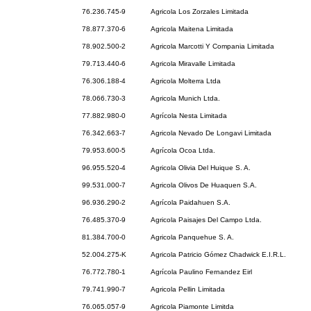
76.236.745-9
Agricola Los Zorzales Limitada
78.877.370-6
Agricola Maitena Limitada
78.902.500-2
Agricola Marcotti Y Compania Limitada
79.713.440-6
Agricola Miravalle Limitada
76.306.188-4
Agricola Molterra Ltda
78.066.730-3
Agricola Munich Ltda.
77.882.980-0
Agrícola Nesta Limitada
76.342.663-7
Agricola Nevado De Longavi Limitada
79.953.600-5
Agrícola Ocoa Ltda.
96.955.520-4
Agricola Olivia Del Huique S. A.
99.531.000-7
Agricola Olivos De Huaquen S.A.
96.936.290-2
Agrícola Paidahuen S.A.
76.485.370-9
Agricola Paisajes Del Campo Ltda.
81.384.700-0
Agricola Panquehue S. A.
52.004.275-K
Agricola Patricio Gómez Chadwick E.I.R.L.
76.772.780-1
Agrícola Paulino Fernandez Eirl
79.741.990-7
Agricola Pellin Limitada
76.065.057-9
Agricola Piamonte Limitda