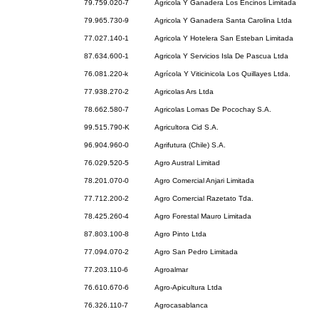
79.759.020-7
Agricola Y Ganadera Los Encinos Limitada
79.965.730-9
Agricola Y Ganadera Santa Carolina Ltda
77.027.140-1
Agricola Y Hotelera San Esteban Limitada
87.634.600-1
Agricola Y Servicios Isla De Pascua Ltda
76.081.220-k
Agrícola Y Viticinicola Los Quillayes Ltda.
77.938.270-2
Agricolas Ars Ltda
78.662.580-7
Agricolas Lomas De Pocochay S.A.
99.515.790-K
Agricultora Cid S.A.
96.904.960-0
Agrifutura (Chile) S.A.
76.029.520-5
Agro Austral Limitad
78.201.070-0
Agro Comercial Anjari Limitada
77.712.200-2
Agro Comercial Razetato Tda.
78.425.260-4
Agro Forestal Mauro Limitada
87.803.100-8
Agro Pinto Ltda
77.094.070-2
Agro San Pedro Limitada
77.203.110-6
Agroalmar
76.610.670-6
Agro-Apicultura Ltda
76.326.110-7
Agrocasablanca