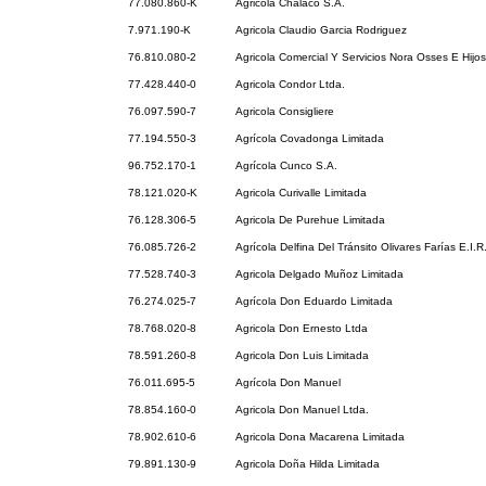
77.080.860-K
Agricola Chalaco S.A.
7.971.190-K
Agricola Claudio Garcia Rodriguez
76.810.080-2
Agricola Comercial Y Servicios Nora Osses E Hijo
77.428.440-0
Agricola Condor Ltda.
76.097.590-7
Agricola Consigliere
77.194.550-3
Agrícola Covadonga Limitada
96.752.170-1
Agrícola Cunco S.A.
78.121.020-K
Agricola Curivalle Limitada
76.128.306-5
Agricola De Purehue Limitada
76.085.726-2
Agrícola Delfina Del Tránsito Olivares Farías E.I.R
77.528.740-3
Agricola Delgado Muñoz Limitada
76.274.025-7
Agrícola Don Eduardo Limitada
78.768.020-8
Agricola Don Ernesto Ltda
78.591.260-8
Agricola Don Luis Limitada
76.011.695-5
Agrícola Don Manuel
78.854.160-0
Agricola Don Manuel Ltda.
78.902.610-6
Agricola Dona Macarena Limitada
79.891.130-9
Agricola Doña Hilda Limitada