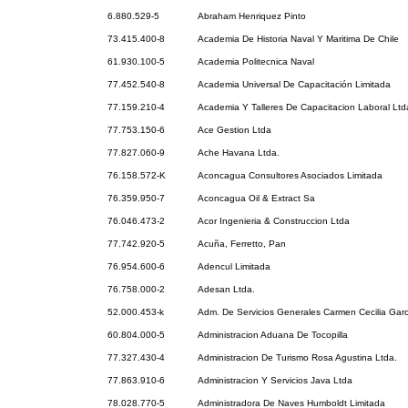
6.880.529-5
Abraham Henriquez Pinto
73.415.400-8
Academia De Historia Naval Y Maritima De Chile
61.930.100-5
Academia Politecnica Naval
77.452.540-8
Academia Universal De Capacitación Limitada
77.159.210-4
Academia Y Talleres De Capacitacion Laboral Ltd
77.753.150-6
Ace Gestion Ltda
77.827.060-9
Ache Havana Ltda.
76.158.572-K
Aconcagua Consultores Asociados Limitada
76.359.950-7
Aconcagua Oil & Extract Sa
76.046.473-2
Acor Ingenieria & Construccion Ltda
77.742.920-5
Acuña, Ferretto, Pan
76.954.600-6
Adencul Limitada
76.758.000-2
Adesan Ltda.
52.000.453-k
Adm. De Servicios Generales Carmen Cecilia Garc
60.804.000-5
Administracion Aduana De Tocopilla
77.327.430-4
Administracion De Turismo Rosa Agustina Ltda.
77.863.910-6
Administracion Y Servicios Java Ltda
78.028.770-5
Administradora De Naves Humboldt Limitada