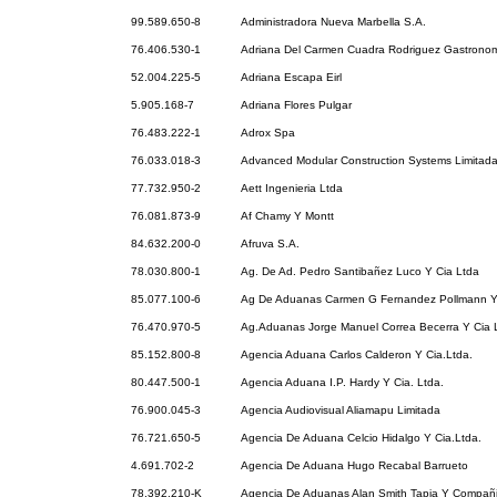
99.589.650-8
Administradora Nueva Marbella S.A.
76.406.530-1
Adriana Del Carmen Cuadra Rodriguez Gastronomi
52.004.225-5
Adriana Escapa Eirl
5.905.168-7
Adriana Flores Pulgar
76.483.222-1
Adrox Spa
76.033.018-3
Advanced Modular Construction Systems Limitad
77.732.950-2
Aett Ingenieria Ltda
76.081.873-9
Af Chamy Y Montt
84.632.200-0
Afruva S.A.
78.030.800-1
Ag. De Ad. Pedro Santibañez Luco Y Cia Ltda
85.077.100-6
Ag De Aduanas Carmen G Fernandez Pollmann Y
76.470.970-5
Ag.Aduanas Jorge Manuel Correa Becerra Y Cia 
85.152.800-8
Agencia Aduana Carlos Calderon Y Cia.Ltda.
80.447.500-1
Agencia Aduana I.P. Hardy Y Cia. Ltda.
76.900.045-3
Agencia Audiovisual Aliamapu Limitada
76.721.650-5
Agencia De Aduana Celcio Hidalgo Y Cia.Ltda.
4.691.702-2
Agencia De Aduana Hugo Recabal Barrueto
78.392.210-K
Agencia De Aduanas Alan Smith Tapia Y Compañi