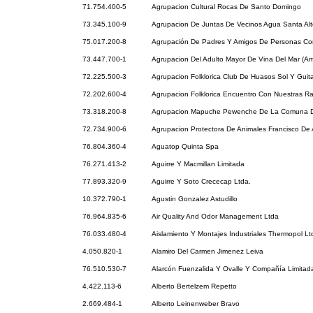
71.754.400-5
Agrupacion Cultural Rocas De Santo Domingo
73.345.100-9
Agrupacion De Juntas De Vecinos Agua Santa Alt
75.017.200-8
Agrupación De Padres Y Amigos De Personas Co
73.447.700-1
Agrupacion Del Adulto Mayor De Vina Del Mar (Am
72.225.500-3
Agrupacion Folklorica Club De Huasos Sol Y Guita
72.202.600-4
Agrupacion Folklorica Encuentro Con Nuestras Ra
73.318.200-8
Agrupacion Mapuche Pewenche De La Comuna D
72.734.900-6
Agrupacion Protectora De Animales Francisco De 
76.804.360-4
Aguatop Quinta Spa
76.271.413-2
Aguirre Y Macmillan Limitada
77.893.320-9
Aguirre Y Soto Crececap Ltda.
10.372.790-1
Agustin Gonzalez Astudillo
76.964.835-6
Air Quality And Odor Management Ltda
76.033.480-4
Aislamiento Y Montajes Industriales Thermopol Lt
4.050.820-1
Alamiro Del Carmen Jimenez Leiva
76.510.530-7
Alarcón Fuenzalida Y Ovalle Y Compañía Limitad
4.422.113-6
Alberto Bertelzem Repetto
2.669.484-1
Alberto Leinenweber Bravo