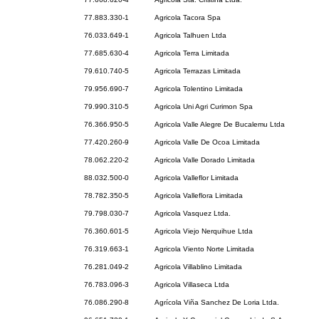
77.883.330-1
Agricola Tacora Spa
76.033.649-1
Agricola Talhuen Ltda
77.685.630-4
Agricola Terra Limitada
79.610.740-5
Agricola Terrazas Limitada
79.956.690-7
Agricola Tolentino Limitada
79.990.310-5
Agricola Uni Agri Curimon Spa
76.366.950-5
Agricola Valle Alegre De Bucalemu Ltda
77.420.260-9
Agricola Valle De Ocoa Limitada
78.062.220-2
Agricola Valle Dorado Limitada
88.032.500-0
Agricola Valleflor Limitada
78.782.350-5
Agricola Valleflora Limitada
79.798.030-7
Agricola Vasquez Ltda.
76.360.601-5
Agricola Viejo Nerquihue Ltda
76.319.663-1
Agricola Viento Norte Limitada
76.281.049-2
Agricola Villablino Limitada
76.783.096-3
Agricola Villaseca Ltda
76.086.290-8
Agrícola Viña Sanchez De Loria Ltda.