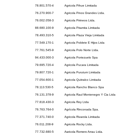
78.801.570-4
Agricola Pihue Limitada
76.270.900-7
Agricola Pinos Grandes Ltda.
76.002.058-3
Agricola Pirineos Ltda.
88.680.100-9
Agricola Pitamita Limitada
78.493.310-5
Agricola Plaza Vieja Limitada
77.549.170-1
Agricola Poblete E Hijos Ltda
77.761.545-9
Agricola Polo Norte Ltda.
94.433.000-3
Agricola Portezuelo Spa
79.695.720-4
Agricola Pucara Limitada
79.807.720-1
Agricola Purutum Limitada
77.054.600-1
Agricola Quitralco Limitada
78.113.530-5
Agricola Rancho Blanco Spa
76.131.378-9
Agricola Raul Montenegro Y Cia Ltda
77.818.430-3
Agricola Rey Ltda
76.763.764-0
Agrícola Rinconada Spa.
77.371.740-0
Agricola Rivarola Limitada
76.011.208-9
Agricola Rocky Ltda.
77.732.680-5
Agricola Romero Arrau Ltda.