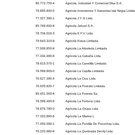
96.772.750-4
Agricola, Industrial Y Comercial Disa S.A.
78.885.800-0
Agricola Inversiones Y Asesorias Isla Negra Limit
77.327.390-1
Agricola J Y G Ltda
85.769.600-K
Agricola Jahuel S.A.
76.706.020-3
Agricola K.F.V. Ltda
79.643.310-8
Agricola Krava Limitada
77.008.850-K
Agricola La Arboleda Limitada
77.334.490-6
Agrícola La Cabaña Ltda.
79.615.570-1
Agricola La Canelilla Limitada
79.569.800-0
Agricola La Capilla Limitada
76.627.390-4
Agricola La Cruz Ltda
76.035.820-7
Agrícola La Foresta Lmitada
95.451.000-K
Agricola La Foresta Sa
78.599.490-6
Agricola La Fortuna Ltda.
78.876.790-0
Agrícola La Grupa Ltda
77.333.890-6
Agrícola La Marina L
77.450.090-1
Agricola La Puntilla De Pocochay Ltda.
76.225.980-K
Agricola La Quebrada Del Aji Ltda.