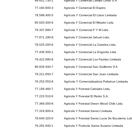
96.651.730-1
Agricola Y Comercial Campo Lindo S.A
77.194.600-3
Agricola Y Comercial El Espino
78.598.400-5
Agrícola Y Comercial El Llano Limitada
85.620.400-6
Agricola Y Comercial El Mirador Ltda
76.337.690-7
Agrícola Y Comercial F Y M Ltda.
77.671.190-K
Agricola Y Comercial Jahuel Ltda.
78.025.200-6
Agricola Y Comercial La Castrina Ltda.
77.436.500-1
Agricola Y Comercial La Engorda Ltda
78.422.890-8
Agricola Y Comercial Los Faroles Limitada
96.826.540-7
Agricola Y Comercial San Guillermo S A
76.221.650-7
Agricola Y Comercial San Juan Limitada
76.253.553-K
Agrícola Y Comercializadora Paltahue Limitada
77.156.460-7
Agricola Y Forestal Cabrales Ltda.
77.223.510-0
Agricola Y Forestal El Retiro S,A,
77.366.000-K
Agricola Y Forestal Green Wood Chile Ltda
77.316.900-4
Agricola Y Forestal Sansci Limitada
78.640.320-0
Agricola Y Forestal Santa Lucia De Bucalemu Ltd
76.291.640-1
Agricola Y Fruticola Santa Susana Limitada