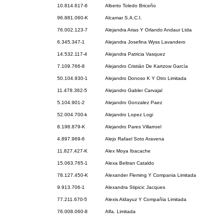
10.814.617-6
Alberto Toledo Briceño
96.881.060-K
Alcamar S.A.C.I.
76.002.123-7
Alejandra Arias Y Orlando Andaur Ltda
6.345.347-1
Alejandra Josefina Wyss Lavandero
14.532.117-4
Alejandra Patricia Vasquez
7.109.766-8
Alejandro Cristián De Kartzow García
50.104.930-1
Alejandro Donoso K Y Otro Limitada
11.478.362-5
Alejandro Gabler Carvajal
5.104.901-2
Alejandro Gonzalez Paez
52.004.700-k
Alejandro Lopez Logi
8.198.879-K
Alejandro Pares Villarroel
4.897.969-6
Alejo Rafael Soto Aravena
11.827.427-K
Alex Moya Ibacache
15.063.765-1
Alexa Beltran Cataldo
78.127.450-K
Alexander Fleming Y Compania Limitada
9.913.706-1
Alexandra Stipicic Jacques
77.211.670-5
Alexis Aldayuz Y Compañia Limitada
76.008.060-8
Alfa. Limitada