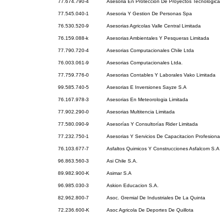
77.674.790-4
Asesoria En Protección De Proyectos Tecnologica
77.545.040-1
Asesoria Y Gestion De Personas Spa
76.530.520-9
Asesorias Agricolas Valle Central Limitada
76.159.088-k
Asesorias Ambientales Y Pesqueras Limitada
77.790.720-4
Asesorias Computacionales Chile Ltda
76.003.061-9
Asesorias Computacionales Ltda.
77.759.776-0
Asesorias Contables Y Laborales Vako Limitada
99.585.740-5
Asesorias E Inversiones Sayze S.A
76.167.978-3
Asesorias En Meteorologia Limitada
77.902.290-0
Asesorias Multitencia Limitada
77.580.090-9
Asesorías Y Consultorías Rider Limitada
77.232.750-1
Asesorias Y Servicios De Capacitacion Profesiona
76.103.677-7
Asfaltos Quimicos Y Construcciones Asfalcom S.A
96.863.560-3
Asi Chile S.A.
89.982.900-K
Asimar S.A
96.985.030-3
Askion Educacion S.A.
82.962.800-7
Asoc. Gremial De Industriales De La Quinta
72.236.600-K
Asoc Agricola De Deportes De Quillota