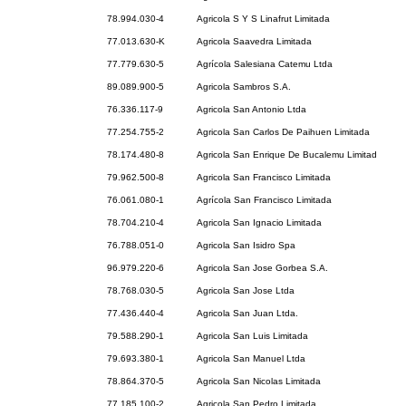
78.994.030-4
Agricola S Y S Linafrut Limitada
77.013.630-K
Agricola Saavedra Limitada
77.779.630-5
Agrícola Salesiana Catemu Ltda
89.089.900-5
Agricola Sambros S.A.
76.336.117-9
Agricola San Antonio Ltda
77.254.755-2
Agricola San Carlos De Paihuen Limitada
78.174.480-8
Agricola San Enrique De Bucalemu Limitad
79.962.500-8
Agricola San Francisco Limitada
76.061.080-1
Agrícola San Francisco Limitada
78.704.210-4
Agricola San Ignacio Limitada
76.788.051-0
Agricola San Isidro Spa
96.979.220-6
Agricola San Jose Gorbea S.A.
78.768.030-5
Agricola San Jose Ltda
77.436.440-4
Agricola San Juan Ltda.
79.588.290-1
Agricola San Luis Limitada
79.693.380-1
Agricola San Manuel Ltda
78.864.370-5
Agricola San Nicolas Limitada
77.185.100-2
Agricola San Pedro Limitada