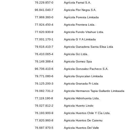
76.229.857-0
Agrícola Famal S.A.
96.841.040-7
Agricola Flor Negra S A.
77.969.360-0
Agrícola Foresta Limitada
77.924.450-4
Agricola Frontera Ltda.
77.620.930-9
Agricola Fundo Vitahue Ltda.
77.001.170-1
Agricola G Y A Limitada
79.616.410-7
Agricola Ganadera Santa Elisa Ltda
76.410.065-4
Agricola Gci Ltda.
76.149.388-4
Agricola Gomez Spa
96.706.410-6
Agricola Gonzalez Pacheco S.A.
79.771.080-6
Agricola Goyocalan Limitada
76.125.200-3
Agricola Granada Fr Ltda
76.082.731-2
Agricola Hermanos Tapia Gallardo Limitaada
77.119.190-8
Agricola Hidrohuerta Ltda.
76.027.812-2
Agricola Huerto Lindo
76.193.900-9
Agricola Huertos Chile Y Cía Ltda.
77.820.960-8
Agricola Huertos De Catemu
76.687.970-5
Agricola Huertos Del Valle