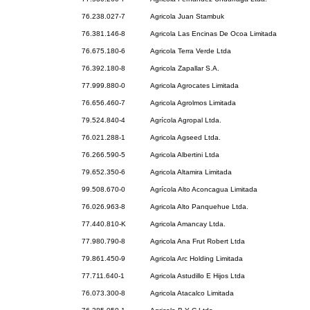
76.238.027-7
Agricola Juan Stambuk
76.381.146-8
Agricola Las Encinas De Ocoa Limitada
76.675.180-6
Agricola Terra Verde Ltda
76.392.180-8
Agricola Zapallar S.A.
77.999.880-0
Agricola Agrocates Limitada
76.656.460-7
Agricola Agrolmos Limitada
79.524.840-4
Agrícola Agropal Ltda.
76.021.288-1
Agricola Agseed Ltda.
76.266.590-5
Agricola Albertini Ltda
79.652.350-6
Agricola Altamira Limitada
99.508.670-0
Agrícola Alto Aconcagua Limitada
76.026.963-8
Agricola Alto Panquehue Ltda.
77.440.810-K
Agricola Amancay Ltda.
77.980.790-8
Agricola Ana Frut Robert Ltda
79.861.450-9
Agricola Arc Holding Limitada
77.711.640-1
Agricola Astudillo E Hijos Ltda
76.073.300-8
Agricola Atacalco Limitada