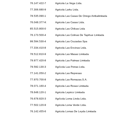
76.147.422-7
Agricola La Vega Ltda.
77.306.680-9
Agricola Larku Ltda.
78.535.090-1
Agricola Las Casas De Orrego Arribalimitada
76.048.377-K
Agricola Las Casas Ltda.
85.515.800-0
Agricola Las Chilcas Ltda
76.173.500-4
Agricola Las Colinas De Tapihue Limitada
99.594.530-4
Agricola Las Cruzadas Spa
77.334.410-8
Agricola Las Encinas Ltda.
78.512.810-9
Agricola Las Masas Limitada
79.977.420-8
Agricola Las Palmas Limitada
79.592.130-3
Agrícola Las Petras Ltda.
77.141.050-2
Agricola Las Represas
77.970.700-8
Agricola Las Romazas.S.A.
78.071.160-4
Agricola Las Rosas Limitada
78.648.120-1
Agricola Lepirco Limitada
76.678.820-3
Agrícola Loma Linda Ltda.
77.502.120-9
Agricola Loma Verde Ltda.
76.142.455-6
Agricola Lomas De Leyda Limitada