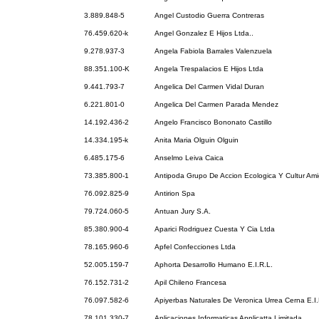
3.889.848-5
Angel Custodio Guerra Contreras
76.459.620-k
Angel Gonzalez E Hijos Ltda..
9.278.937-3
Angela Fabiola Barrales Valenzuela
88.351.100-K
Angela Trespalacios E Hijos Ltda
9.441.793-7
Angelica Del Carmen Vidal Duran
6.221.801-0
Angelica Del Carmen Parada Mendez
14.192.436-2
Angelo Francisco Bononato Castillo
14.334.195-k
Anita Maria Olguin Olguin
6.485.175-6
Anselmo Leiva Caica
73.385.800-1
Antipoda Grupo De Accion Ecologica Y Cultur Ami
76.092.825-9
Antirion Spa
79.724.060-5
Antuan Jury S.A.
85.380.900-4
Aparici Rodriguez Cuesta Y Cia Ltda
78.165.960-6
Apfel Confecciones Ltda
52.005.159-7
Aphorta Desarrollo Humano E.I.R.L.
76.152.731-2
Apil Chileno Francesa
76.097.582-6
Apiyerbas Naturales De Veronica Urrea Cerna E.I.
78.101.330-7
Aplicaciones Informaticas Applicatta Limitada