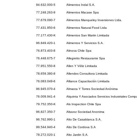
94.632.000-5
Alimentos Indal S.A.
77.248.263-9
Alimentos Macase Spa
77.679.090-7
Alimentos Manqueley Inversiones Ltda.
77.431.950-6
Alimentos Natural Food Ltda
77.177.430-K
Alimentos San Martin Limitada
96.849.420-1
Alimentos Y Servicios S.A.
76.873.403-8
Alinova Chile Spa
76.448.675-7
Allegretto Restaurante Spa
77.951.550-8
Allen Y Véliz Limitada
78.659.380-8
Allendes Consultora Limitada
76.083.049-6
Alliance Capacitación Limitada
96.945.070-4
Almarza Y Torres Sociedad Anónima
76.009.941-4
Alquinta Y Asociados Servicios Industriales Comp
79.752.350-K
Als Inspection Chile Spa
96.827.350-7
Altavoz Sociedad Anonima
96.762.990-1
Alto De Casablanca S.A.
99.544.940-4
Alto De Cordova S.A
78.272.020-1
Alto Jardin S.A.