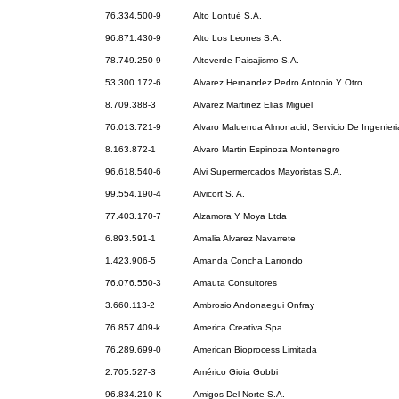
76.334.500-9
Alto Lontué S.A.
96.871.430-9
Alto Los Leones S.A.
78.749.250-9
Altoverde Paisajismo S.A.
53.300.172-6
Alvarez Hernandez Pedro Antonio Y Otro
8.709.388-3
Alvarez Martinez Elias Miguel
76.013.721-9
Alvaro Maluenda Almonacid, Servicio De Ingenieri
8.163.872-1
Alvaro Martin Espinoza Montenegro
96.618.540-6
Alvi Supermercados Mayoristas S.A.
99.554.190-4
Alvicort S. A.
77.403.170-7
Alzamora Y Moya Ltda
6.893.591-1
Amalia Alvarez Navarrete
1.423.906-5
Amanda Concha Larrondo
76.076.550-3
Amauta Consultores
3.660.113-2
Ambrosio Andonaegui Onfray
76.857.409-k
America Creativa Spa
76.289.699-0
American Bioprocess Limitada
2.705.527-3
Américo Gioia Gobbi
96.834.210-K
Amigos Del Norte S.A.