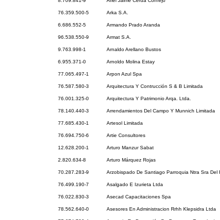
8.709.841-9
Ariel Jaime Cerda Cornejo
76.359.500-5
Arka S.A.
6.686.552-5
Armando Prado Aranda
96.538.550-9
Armat S.A.
9.763.998-1
Arnaldo Arellano Bustos
6.955.371-0
Arnoldo Molina Estay
77.065.497-1
Arpon Azul Spa
76.587.580-3
Arquitectura Y Contrucción S & B Limitada
76.001.325-0
Arquitectura Y Patrimonio Arqa. Ltda.
78.140.440-3
Arrendamientos Del Campo Y Munnich Limitada
77.685.430-1
Artesol Limitada
76.694.750-6
Artie Consultores
12.628.200-1
Arturo Manzur Sabat
2.820.634-8
Arturo Márquez Rojas
70.287.283-9
Arzobispado De Santiago Parroquia Ntra Sra Del 
76.499.190-7
Asalgado E Izurieta Ltda
76.022.830-3
Asecad Capacitaciones Spa
78.562.640-0
Asesores En Administracion Rrhh Klepsidra Ltda