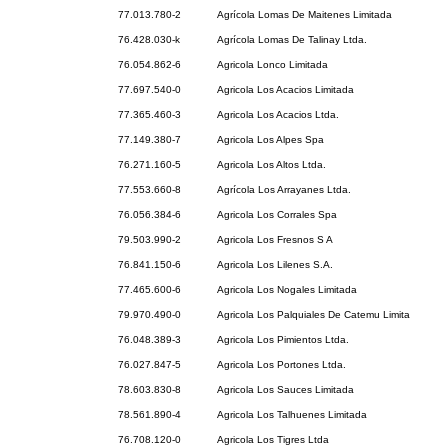
77.013.780-2
Agrícola Lomas De Maitenes Limitada
76.428.030-k
Agrícola Lomas De Talinay Ltda.
76.054.862-6
Agricola Lonco Limitada
77.697.540-0
Agricola Los Acacios Limitada
77.365.460-3
Agricola Los Acacios Ltda.
77.149.380-7
Agricola Los Alpes Spa
76.271.160-5
Agricola Los Altos Ltda.
77.553.660-8
Agrícola Los Arrayanes Ltda.
76.056.384-6
Agricola Los Corrales Spa
79.503.990-2
Agricola Los Fresnos S A
76.841.150-6
Agricola Los Lilenes S.A.
77.465.600-6
Agricola Los Nogales Limitada
79.970.490-0
Agricola Los Palquiales De Catemu Limita
76.048.389-3
Agricola Los Pimientos Ltda.
76.027.847-5
Agricola Los Portones Ltda.
78.603.830-8
Agricola Los Sauces Limitada
78.561.890-4
Agricola Los Talhuenes Limitada
76.708.120-0
Agricola Los Tigres Ltda