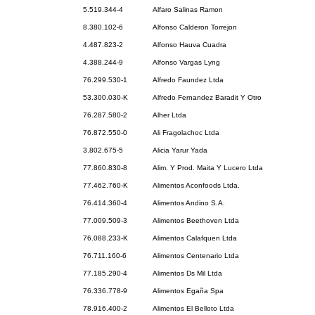
5.519.344-4
Alfaro Salinas Ramon
8.380.102-6
Alfonso Calderon Torrejon
4.487.823-2
Alfonso Hauva Cuadra
4.388.244-9
Alfonso Vargas Lyng
76.299.530-1
Alfredo Faundez Ltda
53.300.030-K
Alfredo Fernandez Baradit Y Otro
76.287.580-2
Alher Ltda
76.872.550-0
Ali Fragolachoc Ltda
3.802.675-5
Alicia Yarur Yada
77.860.830-8
Alim. Y Prod. Maita Y Lucero Ltda
77.462.760-K
Alimentos Aconfoods Ltda.
76.414.360-4
Alimentos Andino S.A.
77.009.509-3
Alimentos Beethoven Ltda
76.088.233-K
Alimentos Calafquen Ltda
76.711.160-6
Alimentos Centenario Ltda
77.185.290-4
Alimentos Ds Mil Ltda
76.336.778-9
Alimentos Egaña Spa
78.916.400-2
Alimentos El Belloto Ltda