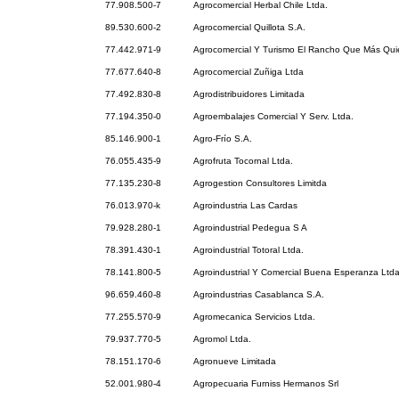
77.908.500-7
Agrocomercial Herbal Chile Ltda.
89.530.600-2
Agrocomercial Quillota S.A.
77.442.971-9
Agrocomercial Y Turismo El Rancho Que Más Qui
77.677.640-8
Agrocomercial Zuñiga Ltda
77.492.830-8
Agrodistribuidores Limitada
77.194.350-0
Agroembalajes Comercial Y Serv. Ltda.
85.146.900-1
Agro-Frío S.A.
76.055.435-9
Agrofruta Tocornal Ltda.
77.135.230-8
Agrogestion Consultores Limitda
76.013.970-k
Agroindustria Las Cardas
79.928.280-1
Agroindustrial Pedegua S A
78.391.430-1
Agroindustrial Totoral Ltda.
78.141.800-5
Agroindustrial Y Comercial Buena Esperanza Ltda
96.659.460-8
Agroindustrias Casablanca S.A.
77.255.570-9
Agromecanica Servicios Ltda.
79.937.770-5
Agromol Ltda.
78.151.170-6
Agronueve Limitada
52.001.980-4
Agropecuaria Furniss Hermanos Srl