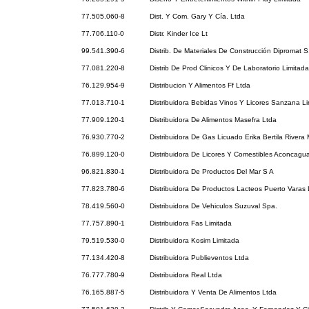
77.505.060-8
Dist. Y Com. Gary Y Cía. Ltda
77.706.110-0
Distr. Kinder Ice Lt
99.541.390-6
Distrib. De Materiales De Construcción Dipromat S
77.081.220-8
Distrib De Prod Clinicos Y De Laboratorio Limitada
76.129.954-9
Distribucion Y Alimentos Ff Ltda
77.013.710-1
Distribuidora Bebidas Vinos Y Licores Sanzana L
77.909.120-1
Distribuidora De Alimentos Masefra Ltda
76.930.770-2
Distribuidora De Gas Licuado Erika Bertila Rivera
76.899.120-0
Distribuidora De Licores Y Comestibles Aconcagu
96.821.830-1
Distribuidora De Productos Del Mar S A
77.823.780-6
Distribuidora De Productos Lacteos Puerto Varas 
78.419.560-0
Distribuidora De Vehiculos Suzuval Spa.
77.757.890-1
Distribuidora Fas Limitada
79.519.530-0
Distribuidora Kosim Limitada
77.134.420-8
Distribuidora Publieventos Ltda
76.777.780-9
Distribuidora Real Ltda
76.165.887-5
Distribuidora Y Venta De Alimentos Ltda