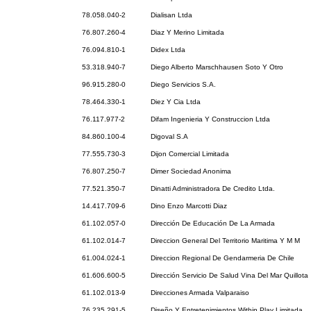
78.058.040-2
Dialisan Ltda
76.807.260-4
Diaz Y Merino Limitada
76.094.810-1
Didex Ltda
53.318.940-7
Diego Alberto Marschhausen Soto Y Otro
96.915.280-0
Diego Servicios S.A.
78.464.330-1
Diez Y Cia Ltda
76.117.977-2
Difam Ingenieria Y Construccion Ltda
84.860.100-4
Digoval S.A
77.555.730-3
Dijon Comercial Limitada
76.807.250-7
Dimer Sociedad Anonima
77.521.350-7
Dinatti Administradora De Credito Ltda.
14.417.709-6
Dino Enzo Marcotti Diaz
61.102.057-0
Dirección De Educación De La Armada
61.102.014-7
Direccion General Del Territorio Maritima Y M M
61.004.024-1
Direccion Regional De Gendarmeria De Chile
61.606.600-5
Dirección Servicio De Salud Vina Del Mar Quillota
61.102.013-9
Direcciones Armada Valparaiso
76.235.291-5
Diseño Y Entretenimientos Within Play Limitada