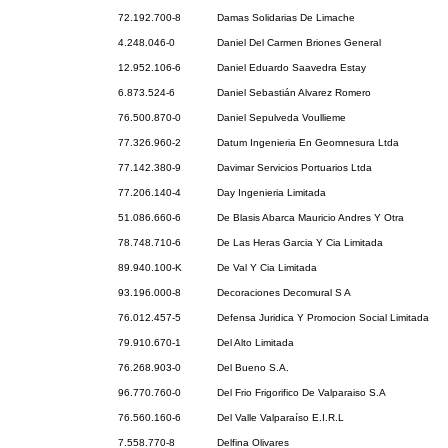
72.192.700-8
Damas Solidarias De Limache
4.248.046-0
Daniel Del Carmen Briones General
12.952.106-6
Daniel Eduardo Saavedra Estay
6.873.524-6
Daniel Sebastián Alvarez Romero
76.500.870-0
Daniel Sepulveda Voullieme
77.326.960-2
Datum Ingenieria En Geomnesura Ltda
77.142.380-9
Davimar Servicios Portuarios Ltda
77.206.140-4
Day Ingenieria Limitada
51.086.660-6
De Blasis Abarca Mauricio Andres Y Otra
78.748.710-6
De Las Heras Garcia Y Cia Limitada
89.940.100-K
De Val Y Cia Limitada
93.196.000-8
Decoraciones Decomural S A
76.012.457-5
Defensa Juridica Y Promocion Social Limitada
79.910.670-1
Del Alto Limitada
76.268.903-0
Del Bueno S.A.
96.770.760-0
Del Frio Frigorifico De Valparaiso S.A
76.560.160-6
Del Valle Valparaíso E.I.R.L
7.558.770-8
Delfina Olivares