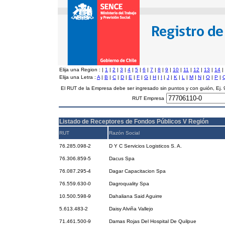
Elija una Region :
|
1
|
2
|
3
|
4
|
5
|
6
|
7
|
8
|
9
|
10
|
11
|
12
|
13
|
14
|
Elija una Letra :
A
|
B
|
C
|
D
|
E
|
F
|
G
|
H
|
I
|
J
|
K
|
L
|
M
|
N
|
O
|
P
|
El RUT de la Empresa debe ser ingresado sin puntos y con guión, Ej
RUT Empresa
Listado de Receptores de Fondos Públicos V Región
RUT
Razón Social
76.285.098-2
D Y C Servicios Logisticos S. A.
76.306.859-5
Dacus Spa
76.087.295-4
Dagar Capacitacion Spa
76.559.630-0
Dagroquality Spa
10.500.598-9
Dahaliana Said Aguirre
5.613.483-2
Daisy Alviña Vallejo
71.461.500-9
Damas Rojas Del Hospital De Quilpue