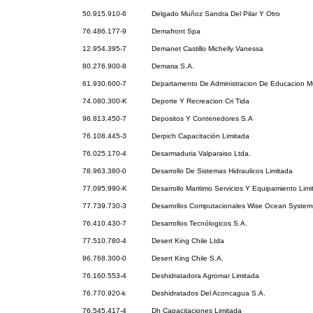
50.915.910-6
Delgado Muñoz Sandra Del Pilar Y Otro
76.486.177-9
Demafront Spa
12.954.395-7
Demanet Castillo Michelly Vanessa
80.276.900-8
Demaria S.A.
61.930.600-7
Departamento De Administracion De Educacion Mu
74.080.300-K
Deporte Y Recreacion Cri Tida
96.813.450-7
Depositos Y Contenedores S.A
76.108.445-3
Derpich Capacitación Limitada
76.025.170-4
Desarmaduria Valparaiso Ltda.
78.963.380-0
Desarrollo De Sistemas Hidraulicos Limitada
77.095.990-K
Desarrollo Maritimo Servicios Y Equipamiento Lim
77.739.730-3
Desarrollos Computacionales Wise Ocean System
76.410.430-7
Desarrollos Tecnólogicos S.A.
77.510.780-4
Desert King Chile Ltda
96.768.300-0
Desert King Chile S.A.
76.160.553-4
Deshidratadora Agromar Limitada
76.770.920-k
Deshidratados Del Aconcagua S.A.
76.545.417-4
Dh Capacitaciones Limitada