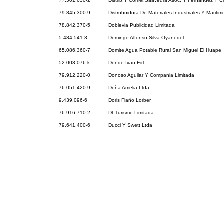
77.501.630-2
Distrib.Y Comer.Saavedra Asoc. Y Fernandez Y Ci
79.845.300-9
Distrubuidora De Materiales Industriales Y Maritim
78.842.370-5
Doblevia Publicidad Limitada
5.484.541-3
Domingo Alfonso Silva Oyanedel
65.086.360-7
Domite Agua Potable Rural San Miguel El Huape
52.003.076-k
Donde Ivan Eirl
79.912.220-0
Donoso Aguilar Y Compania Limitada
76.051.420-9
Doña Amelia Ltda.
9.439.096-6
Doris Flaño Lorber
76.916.710-2
Dt Turismo Limitada
79.641.400-6
Ducci Y Swett Ltda