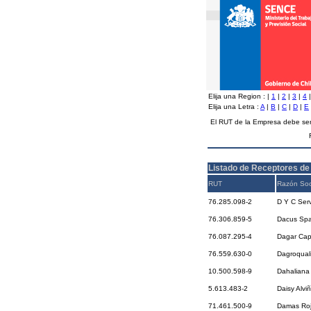
Elija una Region :
|
1
|
2
|
3
|
4
Elija una Letra :
A
|
B
|
C
|
D
|
E
El RUT de la Empresa debe ser
Listado de Receptores de
RUT
Razón Soc
76.285.098-2
D Y C Serv
76.306.859-5
Dacus Sp
76.087.295-4
Dagar Cap
76.559.630-0
Dagroqual
10.500.598-9
Dahaliana 
5.613.483-2
Daisy Alviñ
71.461.500-9
Damas Roj