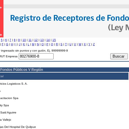
|
5
|
6
|
7
|
8
|
9
|
10
|
11
|
12
|
13
|
14
|
15
|
F
|
G
|
H
|
I
|
J
|
K
|
L
|
M
|
N
|
O
|
P
|
Q
|
R
|
S
|
T
|
U
|
V
|
W
|
X
|
Y
|
Z
 ingresado sin puntos y con guión, Ej. 99999999-9
RUT Empresa
 Fondos Públicos V Región
ial
icios Logisticos S. A.
a
acitacion Spa
ity Spa
Said Aguirre
a Vallejo
as Del Hospital De Quilpue