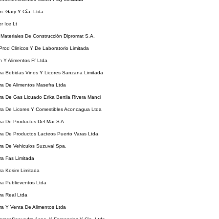
m. Gary Y Cía. Ltda
er Ice Lt
e Materiales De Construcción Dipromat S.A.
 Prod Clinicos Y De Laboratorio Limitada
on Y Alimentos Ff Ltda
ora Bebidas Vinos Y Licores Sanzana Limitada
ora De Alimentos Masefra Ltda
ora De Gas Licuado Erika Bertila Rivera Manci
ora De Licores Y Comestibles Aconcagua Ltda
ora De Productos Del Mar S A
ora De Productos Lacteos Puerto Varas Ltda.
ora De Vehiculos Suzuval Spa.
ora Fas Limitada
ora Kosim Limitada
ora Publieventos Ltda
ora Real Ltda
ora Y Venta De Alimentos Ltda