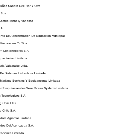
uñoz Sandra Del Pilar Y Otro
 Spa
stillo Michelly Vanessa
.A.
nto De Administracion De Educacion Municipal
Recreacion Cri Tida
 Y Contenedores S.A
pacitación Limitada
ia Valparaiso Ltda.
 De Sistemas Hidraulicos Limitada
 Maritimo Servicios Y Equipamiento Limitada
os Computacionales Wise Ocean Systems Limitada
s Tecnólogicos S.A.
g Chile Ltda
g Chile S.A.
adora Agromar Limitada
ados Del Aconcagua S.A.
taciones Limitada