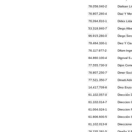
78.058.040-2
Dialisan L
76.807.260-4
Diaz Y Mer
76.094.810-1
Didex Ltd
53.318.940-7
Diego Alb
96.915.280-0
Diego Serv
78.464.330-1
Diez Y Cia
76.117.977-2
Difam Inge
84.860.100-4
Digoval S
77.555.730-3
Dijon Come
76.807.250-7
Dimer Soc
77.521.350-7
Dinatti Ad
14.417.709-6
Dino Enzo 
61.102.057-0
Dirección
61.102.014-7
Direccion 
61.004.024-1
Direccion
61.606.600-5
Dirección 
61.102.013-9
Direccione
76.235.291-5
Diseño Y E