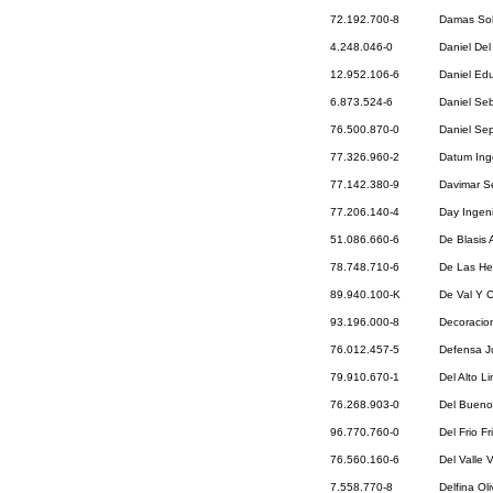
72.192.700-8
Damas Sol
4.248.046-0
Daniel De
12.952.106-6
Daniel Ed
6.873.524-6
Daniel Se
76.500.870-0
Daniel Se
77.326.960-2
Datum Ing
77.142.380-9
Davimar Se
77.206.140-4
Day Ingeni
51.086.660-6
De Blasis 
78.748.710-6
De Las Her
89.940.100-K
De Val Y C
93.196.000-8
Decoracio
76.012.457-5
Defensa Ju
79.910.670-1
Del Alto L
76.268.903-0
Del Bueno
96.770.760-0
Del Frio Fr
76.560.160-6
Del Valle 
7.558.770-8
Delfina Ol