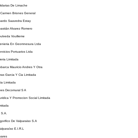
idarias De Limache
l Carmen Briones General
uardo Saavedra Estay
bastián Alvarez Romero
pulveda Voullieme
enieria En Geomnesura Ltda
rvicios Portuarios Ltda
eria Limitada
Abarca Mauricio Andres Y Otra
as Garcia Y Cia Limitada
ia Limitada
nes Decomural S A
ridica Y Promocion Social Limitada
imitada
 S.A.
igorifico De Valparaiso S.A
Valparaíso E.I.R.L
ivares