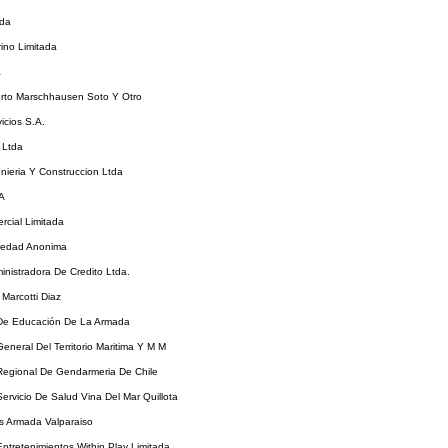
tda
ino Limitada
a
erto Marschhausen Soto Y Otro
icios S.A.
 Ltda
nieria Y Construccion Ltda
.A
rcial Limitada
iedad Anonima
ministradora De Credito Ltda.
Marcotti Diaz
 De Educación De La Armada
General Del Territorio Maritima Y M M
 Regional De Gendarmeria De Chile
Servicio De Salud Vina Del Mar Quillota
s Armada Valparaiso
ntretenimientos Within Play Limitada