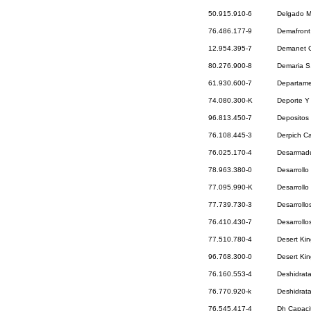
50.915.910-6
Delgado M
76.486.177-9
Demafront
12.954.395-7
Demanet Ca
80.276.900-8
Demaria S
61.930.600-7
Departame
74.080.300-K
Deporte Y 
96.813.450-7
Depositos
76.108.445-3
Derpich Ca
76.025.170-4
Desarmadur
78.963.380-0
Desarrollo
77.095.990-K
Desarrollo
77.739.730-3
Desarroll
76.410.430-7
Desarrollo
77.510.780-4
Desert Kin
96.768.300-0
Desert Kin
76.160.553-4
Deshidrat
76.770.920-k
Deshidrat
76.545.417-4
Dh Capaci