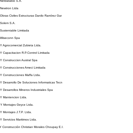
 Netdatabio S.A.
 Newtron Ltda
 Obras Civiles Estructuras Danilo Ramírez Gar
 Solem S.A.
 Sustentable Limitada
a Wiseconn Spa
 Y Agrocomercial Zubieta Ltda.
 Y Capacitacion R.P.Control Limitada
 Y Construccion Austral Spa
 Y Construcciones Ameci Limitada
 Y Construcciones Maffa Ltda.
 Y Desarrollo De Soluciones Informaticas Tecn
 Y Desarrollos Mineros Industriales Spa
 Y Mantencion Ltda.
a Y Montajes Geyce Ltda.
 Y Montajes J.T.P. Ltda.
 Y Servicios Maritimos Ltda.
Y Construcción Christian Morales Choupay E.I.