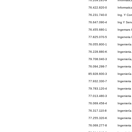
76.209.285-9
Informatic
76.422.820-0
Informatic
76.231.740-0
Ing. Y Con
76.647.090-4
Ing Y Serv
76.455.680-1
Ingemars I
77.825.070-5
Ingeneria
76.055.800-1
Ingeniería
76.228.880-K
Ingenieria
79.708.040-3
Ingeniería
76.094.298-7
Ingenieria
85.928.600-3
Ingeniería
77.932.330-7
Ingenieria
79.783.120-4
Ingenieria
77.013.480-3
Ingenieria
76.069.458-4
Ingeniería
76.317.110-8
Ingeniería
77.255.320-K
Ingenieria
76.069.277-8
Ingenieria