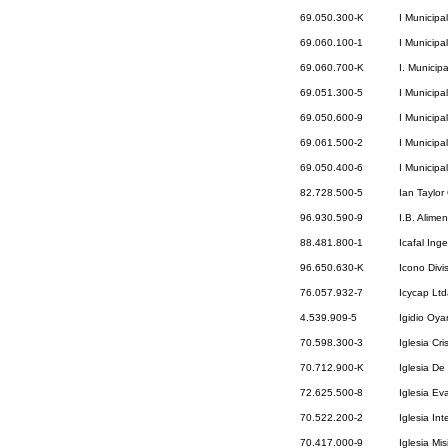
69.050.300-K
I Municip
69.060.100-1
I Municipa
69.060.700-K
I. Municip
69.051.300-5
I Municip
69.050.600-9
I Municipa
69.061.500-2
I Municipa
69.050.400-6
I Municipa
82.728.500-5
Ian Taylor
96.930.590-9
I.B. Alime
88.481.800-1
Icafal Ing
96.650.630-K
Icono Divi
76.057.932-7
Icycap Lt
4.539.909-5
Igidio Oy
70.598.300-3
Iglesia Cr
70.712.900-K
Iglesia De
72.625.500-8
Iglesia Ev
70.522.200-2
Iglesia In
70.417.000-9
Iglesia Mi