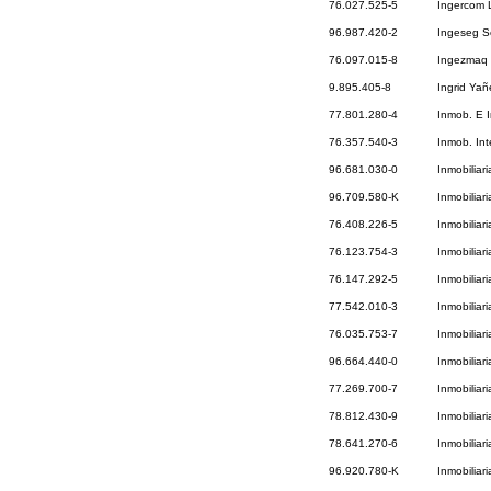
76.027.525-5
Ingercom 
96.987.420-2
Ingeseg S
76.097.015-8
Ingezmaq 
9.895.405-8
Ingrid Yañ
77.801.280-4
Inmob. E I
76.357.540-3
Inmob. Int
96.681.030-0
Inmobiliar
96.709.580-K
Inmobiliar
76.408.226-5
Inmobiliar
76.123.754-3
Inmobiliar
76.147.292-5
Inmobiliar
77.542.010-3
Inmobiliar
76.035.753-7
Inmobiliar
96.664.440-0
Inmobiliari
77.269.700-7
Inmobiliar
78.812.430-9
Inmobiliar
78.641.270-6
Inmobiliar
96.920.780-K
Inmobiliar