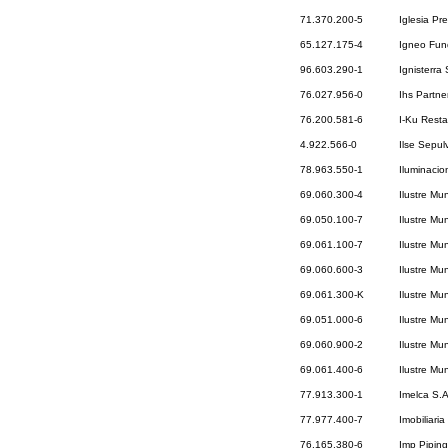
71.370.200-5
Iglesia Pr
65.127.175-4
Igneo Fun
96.603.290-1
Ignisterra 
76.027.956-0
Ihs Partne
76.200.581-6
I-Ku Rest
4.922.566-0
Ilse Sepul
78.963.550-1
Iluminacio
69.060.300-4
Ilustre Mu
69.050.100-7
Ilustre Mu
69.061.100-7
Ilustre Mu
69.060.600-3
Ilustre Mu
69.061.300-K
Ilustre Mu
69.051.000-6
Ilustre Mu
69.060.900-2
Ilustre Mu
69.061.400-6
Ilustre Mu
77.913.300-1
Imelca S.
77.977.400-7
Imobiliari
76.165.380-6
Imp Piping