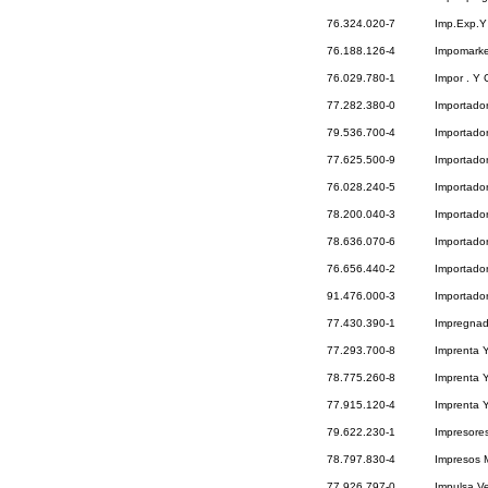
76.324.020-7
Imp.Exp.Y
76.188.126-4
Impomarke
76.029.780-1
Impor . Y
77.282.380-0
Importado
79.536.700-4
Importador
77.625.500-9
Importador
76.028.240-5
Importado
78.200.040-3
Importador
78.636.070-6
Importador
76.656.440-2
Importador
91.476.000-3
Importado
77.430.390-1
Impregnad
77.293.700-8
Imprenta Y
78.775.260-8
Imprenta Y
77.915.120-4
Imprenta Y
79.622.230-1
Impresores
78.797.830-4
Impresos 
77.926.797-0
Impulsa V