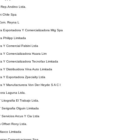
 Rep.Andino Ltda.
t Chile Spa
 Com. Reyna L
ra Exportadora Y Comercializadora Mtg Spa
a Philipp Limitada
a Y Comercial Palsini Ltda
ra Y Comercializadora Huara Lim
a Y Comercializadora Tecnofax Limitada
a Y Distribuidora Vina Auto Limitada
a Y Exportadora Zpecialty Ltda
ra Y Manufacturera Von Der Heyde S A C I
ora Laguna Ltda.
 Litografia El Trabajo Ltda.
 Serigrafia Olguin Limitada
 Servicios Arcus Y Cia Ltda
 Offset Rony Ltda.
Maxco Limitada
entas Comunicaciones Spa