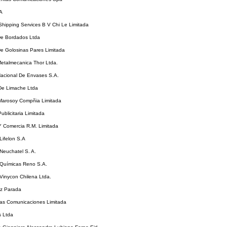
 A
hipping Services B V Chi Le Limitada
 De Bordados Ltda
De Golosinas Pares Limitada
Metalmecanica Thor Ltda.
Nacional De Envases S.A.
 De Limache Ltda
 Marosoy Compñia Limitada
Publicitaria Limitada
 Y Comercia R.M. Limitada
 Lifelon S.A
 Neuchatel S. A.
 Químicas Reno S.A.
 Vinycon Chilena Ltda.
z Parada
cas Comunicaciones Limitada
s Ltda