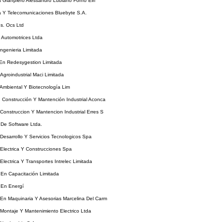
a Gianpiero Alessandro Lubiano Forno Eirl
a Y Telecomunicaciones Bluebyte S.A.
s. Ocs Ltd
 Automotrices Ltda
ngenieria Limitada
 En Redesygestion Limitada
 Agroindustrial Maci Limitada
 Ambiental Y Biotecnología Lim
, Construcción Y Mantención Industrial Aconca
 Construccion Y Mantencion Industrial Erres S
 De Software Ltda.
 Desarrollo Y Servicios Tecnologicos Spa
 Electrica Y Construcciones Spa
 Electrica Y Transportes Intrelec Limitada
 En Capacitación Limitada
 En Energí
 En Maquinaria Y Asesorias Marcelina Del Carm
 Montaje Y Mantenimiento Electrico Ltda