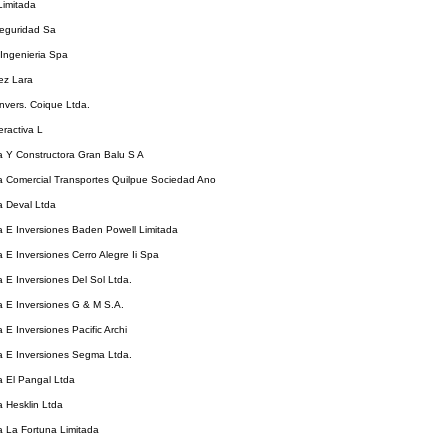
Limitada
eguridad Sa
Ingenieria Spa
ez Lara
nvers. Coique Ltda.
eractiva L
ia Y Constructora Gran Balu S A
ia Comercial Transportes Quilpue Sociedad Ano
ia Deval Ltda
ia E Inversiones Baden Powell Limitada
ia E Inversiones Cerro Alegre Ii Spa
ia E Inversiones Del Sol Ltda.
ia E Inversiones G & M S.A.
a E Inversiones Pacific Archi
ia E Inversiones Segma Ltda.
ia El Pangal Ltda
ia Hesklin Ltda
ia La Fortuna Limitada