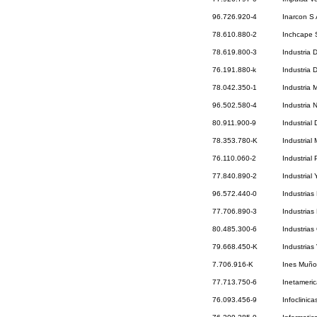
96.726.920-4
Inarcon S
78.610.880-2
Inchcape S
78.619.800-3
Industria
76.191.880-k
Industria 
78.042.350-1
Industria 
96.502.580-4
Industria 
80.911.900-9
Industrial
78.353.780-K
Industrial
76.110.060-2
Industrial 
77.840.890-2
Industrial
96.572.440-0
Industrias
77.706.890-3
Industrias
80.485.300-6
Industrias
79.668.450-K
Industrias
7.706.916-K
Ines Muño
77.713.750-6
Inetameri
76.093.456-9
Infoclinica