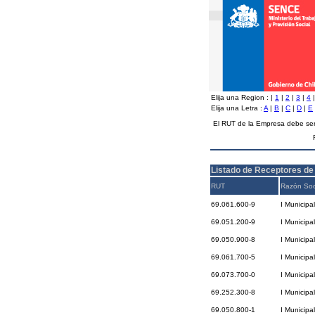
Elija una Region :
|
1
|
2
|
3
|
4
Elija una Letra :
A
|
B
|
C
|
D
|
E
El RUT de la Empresa debe ser
Listado de Receptores de
RUT
Razón Soc
69.061.600-9
I Municipa
69.051.200-9
I Municipa
69.050.900-8
I Municipa
69.061.700-5
I Municipa
69.073.700-0
I Municipa
69.252.300-8
I Municip
69.050.800-1
I Municip