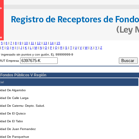
|
5
|
6
|
7
|
8
|
9
|
10
|
11
|
12
|
13
|
14
|
15
|
F
|
G
|
H
|
I
|
J
|
K
|
L
|
M
|
N
|
O
|
P
|
Q
|
R
|
S
|
T
|
U
|
V
|
W
|
X
|
Y
|
Z
 ingresado sin puntos y con guión, Ej. 99999999-9
RUT Empresa
 Fondos Públicos V Región
ial
lidad De Algarrobo
lidad De Calle Larga
lidad De Catemu- Depto. Salud.
lidad De El Quisco
lidad De El Tabo
alidad De Juan Fernandez
alidad De Panquehue