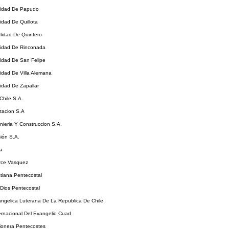
alidad De Papudo
lidad De Quillota
alidad De Quintero
alidad De Rinconada
lidad De San Felipe
lidad De Villa Alemana
lidad De Zapallar
 Chile S.A.
ntacion S.A
enieria Y Construccion S.A.
sión S.A.
da
arce Vasquez
istiana Pentecostal
 Dios Pentecostal
angelica Luterana De La Republica De Chile
ternacional Del Evangelio Cuad
sionera Pentecostes