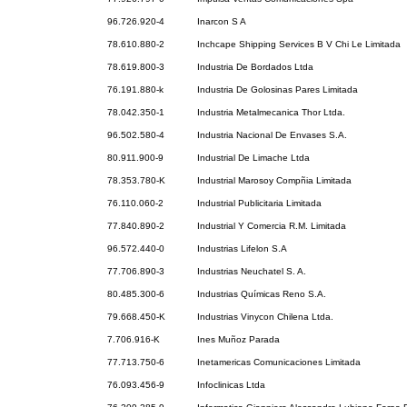
96.726.920-4
Inarcon S A
78.610.880-2
Inchcape Shipping Services B V Chi Le Limitada
78.619.800-3
Industria De Bordados Ltda
76.191.880-k
Industria De Golosinas Pares Limitada
78.042.350-1
Industria Metalmecanica Thor Ltda.
96.502.580-4
Industria Nacional De Envases S.A.
80.911.900-9
Industrial De Limache Ltda
78.353.780-K
Industrial Marosoy Compñia Limitada
76.110.060-2
Industrial Publicitaria Limitada
77.840.890-2
Industrial Y Comercia R.M. Limitada
96.572.440-0
Industrias Lifelon S.A
77.706.890-3
Industrias Neuchatel S. A.
80.485.300-6
Industrias Químicas Reno S.A.
79.668.450-K
Industrias Vinycon Chilena Ltda.
7.706.916-K
Ines Muñoz Parada
77.713.750-6
Inetamericas Comunicaciones Limitada
76.093.456-9
Infoclinicas Ltda