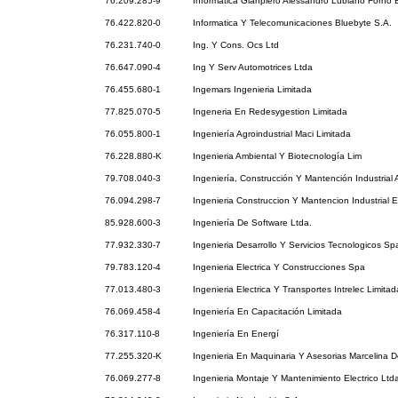
76.209.285-9
Informatica Gianpiero Alessandro Lubiano Forno E
76.422.820-0
Informatica Y Telecomunicaciones Bluebyte S.A.
76.231.740-0
Ing. Y Cons. Ocs Ltd
76.647.090-4
Ing Y Serv Automotrices Ltda
76.455.680-1
Ingemars Ingenieria Limitada
77.825.070-5
Ingeneria En Redesygestion Limitada
76.055.800-1
Ingeniería Agroindustrial Maci Limitada
76.228.880-K
Ingenieria Ambiental Y Biotecnología Lim
79.708.040-3
Ingeniería, Construcción Y Mantención Industrial
76.094.298-7
Ingenieria Construccion Y Mantencion Industrial E
85.928.600-3
Ingeniería De Software Ltda.
77.932.330-7
Ingenieria Desarrollo Y Servicios Tecnologicos Sp
79.783.120-4
Ingenieria Electrica Y Construcciones Spa
77.013.480-3
Ingenieria Electrica Y Transportes Intrelec Limitad
76.069.458-4
Ingeniería En Capacitación Limitada
76.317.110-8
Ingeniería En Energí
77.255.320-K
Ingenieria En Maquinaria Y Asesorias Marcelina 
76.069.277-8
Ingenieria Montaje Y Mantenimiento Electrico Ltd