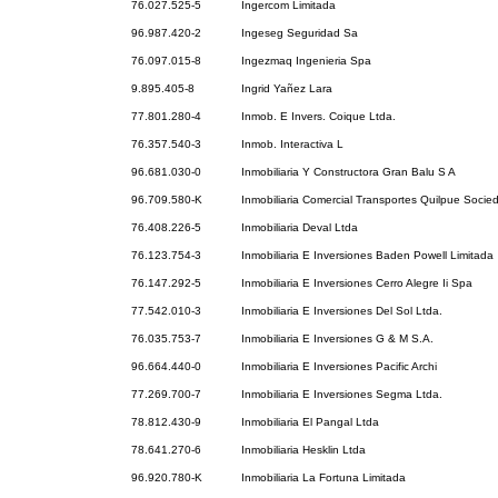
76.027.525-5
Ingercom Limitada
96.987.420-2
Ingeseg Seguridad Sa
76.097.015-8
Ingezmaq Ingenieria Spa
9.895.405-8
Ingrid Yañez Lara
77.801.280-4
Inmob. E Invers. Coique Ltda.
76.357.540-3
Inmob. Interactiva L
96.681.030-0
Inmobiliaria Y Constructora Gran Balu S A
96.709.580-K
Inmobiliaria Comercial Transportes Quilpue Soci
76.408.226-5
Inmobiliaria Deval Ltda
76.123.754-3
Inmobiliaria E Inversiones Baden Powell Limitada
76.147.292-5
Inmobiliaria E Inversiones Cerro Alegre Ii Spa
77.542.010-3
Inmobiliaria E Inversiones Del Sol Ltda.
76.035.753-7
Inmobiliaria E Inversiones G & M S.A.
96.664.440-0
Inmobiliaria E Inversiones Pacific Archi
77.269.700-7
Inmobiliaria E Inversiones Segma Ltda.
78.812.430-9
Inmobiliaria El Pangal Ltda
78.641.270-6
Inmobiliaria Hesklin Ltda
96.920.780-K
Inmobiliaria La Fortuna Limitada