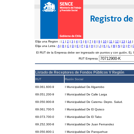
Elija una Region :
|
1
|
2
|
3
|
4
|
5
|
6
|
7
|
8
|
9
|
10
|
11
|
12
|
13
|
14
|
Elija una Letra :
A
|
B
|
C
|
D
|
E
|
F
|
G
|
H
|
I
|
J
|
K
|
L
|
M
|
N
|
O
|
P
|
El RUT de la Empresa debe ser ingresado sin puntos y con guión, Ej
RUT Empresa
Listado de Receptores de Fondos Públicos V Región
RUT
Razón Social
69.061.600-9
I Municipalidad De Algarrobo
69.051.200-9
I Municipalidad De Calle Larga
69.050.900-8
I Municipalidad De Catemu- Depto. Salud.
69.061.700-5
I Municipalidad De El Quisco
69.073.700-0
I Municipalidad De El Tabo
69.252.300-8
I Municipalidad De Juan Fernandez
69.050.800-1
I Municipalidad De Panquehue