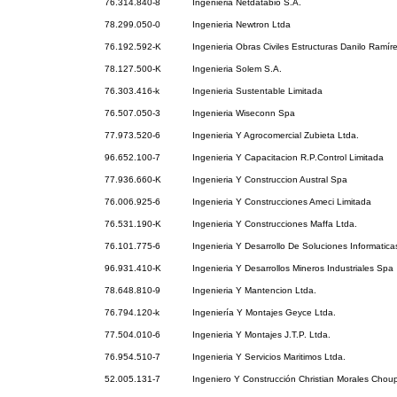
76.314.840-8
Ingenieria Netdatabio S.A.
78.299.050-0
Ingenieria Newtron Ltda
76.192.592-K
Ingenieria Obras Civiles Estructuras Danilo Ramír
78.127.500-K
Ingenieria Solem S.A.
76.303.416-k
Ingenieria Sustentable Limitada
76.507.050-3
Ingenieria Wiseconn Spa
77.973.520-6
Ingenieria Y Agrocomercial Zubieta Ltda.
96.652.100-7
Ingenieria Y Capacitacion R.P.Control Limitada
77.936.660-K
Ingenieria Y Construccion Austral Spa
76.006.925-6
Ingenieria Y Construcciones Ameci Limitada
76.531.190-K
Ingenieria Y Construcciones Maffa Ltda.
76.101.775-6
Ingenieria Y Desarrollo De Soluciones Informatica
96.931.410-K
Ingenieria Y Desarrollos Mineros Industriales Spa
78.648.810-9
Ingenieria Y Mantencion Ltda.
76.794.120-k
Ingeniería Y Montajes Geyce Ltda.
77.504.010-6
Ingenieria Y Montajes J.T.P. Ltda.
76.954.510-7
Ingenieria Y Servicios Maritimos Ltda.
52.005.131-7
Ingeniero Y Construcción Christian Morales Choup