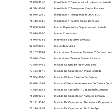
76.023.301-3
Inmobiliaria Y Gastronomica Los Aromos Limitada
99.524.830-1
Inmobiliaria Y Transportes Central Placeres
96.976.100-9
Inmobiliaria Y Transportes H.I.M.H. S.A.
76.146.544-9
Inmobiliaria Y Turismo Carpe Diem Spa
76.056.540-7
Innova Capacitación Organizacional Limitada
76.619.670-5
Innova Consultores
76.948.603-8
Innovacion Educativa Limitada
82.389.800-2
Ins Sordera Valpo
77.167.300-7
Inspecciones, Asesorías Técnicas Y Construccion
76.080.150-k
Inspecciones Tecnicas S-Intec Limitada
77.558.040-2
Instituto De Estudio Ibero Chile Ltda
77.154.067-8
Instituto De Capacitación Praxis Limitada
70.354.300-6
Instituto Chileno Británico De Cultura
81.628.100-8
Instituto Chileno Norteamericano De Cultura De Va
77.855.210-8
Instituto De Asesorías Y Capacitación Limitada
76.268.001-7
Instituto De Capacitacion Aureotec Limitada
76.191.339-5
Instituto De Capacitación Bienestar Y Progreso L
76.226.192-8
Instituto De Capacitación De Chile Spa