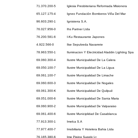
71.370.200-5
Iglesia Presbiteriana Reformada Misionera
65.127.175-4
Igneo Fundación Bomberos Viña Del Mar
96.603.290-1
Ignisterra S.A.
76.027.956-0
Ihs Partner Ltda
76.200.581-6
I-Ku Restaurante Japones
4.922.566-0
Ilse Sepulveda Navarrete
78.963.550-1
Iluminacion Y Electricidad Aladdin Lighting Spa
69.060.300-4
Ilustre Municipalidad De La Calera
69.050.100-7
Ilustre Municipalidad De La Ligua
69.061.100-7
Ilustre Municipalidad De Limache
69.060.600-3
Ilustre Municipalidad De Nogales
69.061.300-K
Ilustre Municipalidad De Quilpué
69.051.000-6
Ilustre Municipalidad De Santa Maria
69.060.900-2
Ilustre Municipalidad De Valparaiso
69.061.400-6
Ilustre Municiplidad De Casablanca
77.913.300-1
Imelca S.A
77.977.400-7
Imobiliaria Y Hotelera Bahia Ltda
76.165.380-6
Imp Piping Supply Lt