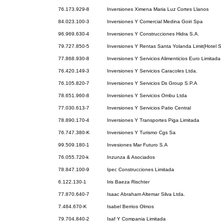
76.173.929-8
Inversiones Ximena Maria Luz Cortes Llanos
84.023.100-3
Inversiones Y Comercial Medina Goiri Spa
96.969.630-4
Inversiones Y Construcciones Hidra S.A.
79.727.850-5
Inversiones Y Rentas Santa Yolanda Limit(Hotel 
77.868.930-8
Inversiones Y Servicios Alimenticios Euro Limitada
76.420.149-3
Inversiones Y Servicios Caracoles Ltda.
76.105.820-7
Inversiones Y Servicios Ds Group S.P.A
78.651.960-8
Inversiones Y Servicios Ombu Ltda
77.030.613-7
Inversiones Y Servicios Patio Central
78.890.170-4
Inversiones Y Transportes Piga Limitada
76.747.380-K
Inversiones Y Turismo Cgs Sa
99.509.180-1
Invesiones Mar Futuro S.A
76.055.720-k
Inzunza & Asociados
78.847.100-9
Ipec Construcciones Limitada
6.122.130-1
Iris Baeza Rischter
77.870.640-7
Isaac Abraham Altemar Silva Ltda.
7.484.670-K
Isabel Berrios Olmos
79.704.840-2
Isaf Y Compania Limitada