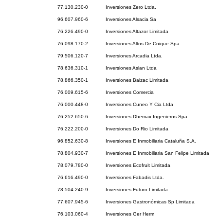
77.130.230-0
Inversiones Zero Ltda.
96.607.960-6
Inversiones Alsacia Sa
76.226.490-0
Inversiones Altazor Limitada
76.098.170-2
Inversiones Altos De Coique Spa
79.506.120-7
Inversiones Arcadia Ltda.
78.636.310-1
Inversiones Aslan Ltda
78.866.350-1
Inversiones Balzac Limitada
76.009.615-6
Inversiones Comercia
76.000.448-0
Inversiones Cuneo Y Cia Ltda
76.252.650-6
Inversiones Dhemax Ingenieros Spa
76.222.200-0
Inversiones Do Rio Limitada
96.852.630-8
Inversiones E Inmobiliaria Cataluña S.A.
78.804.930-7
Inversiones E Inmobiliaria San Felipe Limitada
78.079.780-0
Inversiones Ecofruit Limitada
76.616.490-0
Inversiones Fabadis Ltda.
78.504.240-9
Inversiones Futuro Limitada
77.607.945-6
Inversiones Gastronómicas Sp Limitada
76.103.060-4
Inversiones Ger Herm