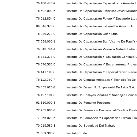
76.188.440-9
Instituto De Capacitacion Especializada Amauta L
76.592.090-6
Instituto De Capacitación Francisco Javier Mirand
76.012.854-6
Instituto De Capacitacion Futuro Y Desarrollo Ltd
96.846.370-5
Instituto De Capacitación Laboral De Asiva S.A.
76.039.279-0
Instituto De Capacitación Orión Ltda.
77.999.000-1
Instituto De Capacitación San Vicente De Paul Y 
76.043.744-1
Instituto De Capacitacion Veronica Mabel Cuellar 
76.381.378-9
Instituto De Capacitación Y Educación Continua L
76.070.536-5
Instituto De Capacitación Y Entrenamiento Profes
76.441.108-0
Instituto De Capacitación Y Especialización Padre
76.113.089-7
Instituto De Ciencias Aplicadas Y Tecnologías De 
76.455.620-8
Instituto De Desarrollo Empresarial De Asiva S.A.
76.197.191-3
Instituto De Ensayos, Analisis Y Sondajes Compan
61.310.000-8
Instituto De Fomento Pesquero
77.255.900-3
Instituto De Formacion Empresarial Carolina Gisel
77.256.020-6
Instituto De Formacion Y Capacitacion Dixson Lim
70.015.580-3
Instituto De Seguridad Del Trabajo
71.069.300-5
Instituto Ercilla