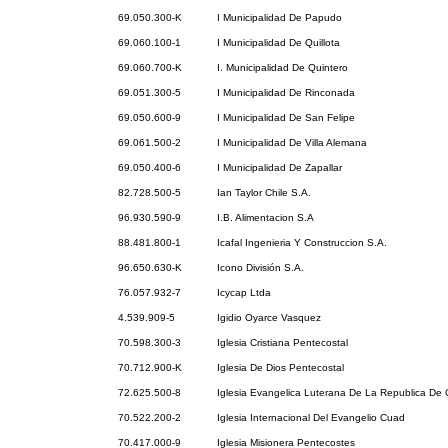
69.050.300-K
I Municipalidad De Papudo
69.060.100-1
I Municipalidad De Quillota
69.060.700-K
I. Municipalidad De Quintero
69.051.300-5
I Municipalidad De Rinconada
69.050.600-9
I Municipalidad De San Felipe
69.061.500-2
I Municipalidad De Villa Alemana
69.050.400-6
I Municipalidad De Zapallar
82.728.500-5
Ian Taylor Chile S.A.
96.930.590-9
I.B. Alimentacion S.A
88.481.800-1
Icafal Ingenieria Y Construccion S.A.
96.650.630-K
Icono División S.A.
76.057.932-7
Icycap Ltda
4.539.909-5
Igidio Oyarce Vasquez
70.598.300-3
Iglesia Cristiana Pentecostal
70.712.900-K
Iglesia De Dios Pentecostal
72.625.500-8
Iglesia Evangelica Luterana De La Republica De 
70.522.200-2
Iglesia Internacional Del Evangelio Cuad
70.417.000-9
Iglesia Misionera Pentecostes