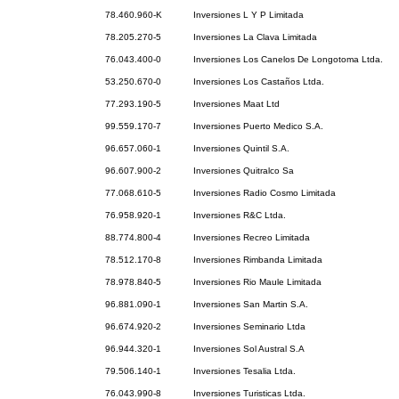
78.460.960-K
Inversiones L Y P Limitada
78.205.270-5
Inversiones La Clava Limitada
76.043.400-0
Inversiones Los Canelos De Longotoma Ltda.
53.250.670-0
Inversiones Los Castaños Ltda.
77.293.190-5
Inversiones Maat Ltd
99.559.170-7
Inversiones Puerto Medico S.A.
96.657.060-1
Inversiones Quintil S.A.
96.607.900-2
Inversiones Quitralco Sa
77.068.610-5
Inversiones Radio Cosmo Limitada
76.958.920-1
Inversiones R&C Ltda.
88.774.800-4
Inversiones Recreo Limitada
78.512.170-8
Inversiones Rimbanda Limitada
78.978.840-5
Inversiones Rio Maule Limitada
96.881.090-1
Inversiones San Martin S.A.
96.674.920-2
Inversiones Seminario Ltda
96.944.320-1
Inversiones Sol Austral S.A
79.506.140-1
Inversiones Tesalia Ltda.
76.043.990-8
Inversiones Turisticas Ltda.