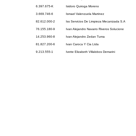
6.397.675-K
Isidoro Quiroga Moreno
3.669.746-6
Ismael Valenzuela Martinez
82.612.000-2
Iss Servicios De Limpieza Mecanizada S.A
76.155.180-9
Ivan Alejandro Navarro Riveros Solucione
14.253.960-8
Ivan Alejandro Zedan Tuma
81.827.200-6
Ivan Caroca Y Cia Ltda
9.213.555-1
Ivette Elizabeth Villalobos Demarini