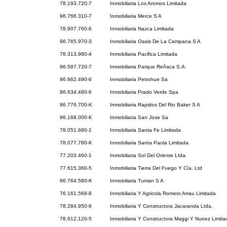
78.193.720-7
Inmobiliaria Los Aromos Limitada
96.766.310-7
Inmobiliaria Merce S A
78.907.760-6
Inmobiliaria Nazca Limitada
96.765.970-3
Inmobiliaria Oasis De La Campana S A
78.313.980-4
Inmobiliaria Pacifica Limitada
96.587.720-7
Inmobiliaria Parque Reñaca S.A.
96.662.490-6
Inmobiliaria Petrohue Sa
96.634.480-6
Inmobiliaria Prado Verde Spa
96.776.700-K
Inmobiliaria Rapidos Del Rio Baker S A
96.168.000-K
Inmobiliaria San Jose Sa
78.051.680-1
Inmobiliaria Santa Fe Limitada
78.077.780-K
Inmobiliaria Santa Paola Limitada
77.203.460-1
Inmobiliaria Sol Del Oriente Ltda.
77.615.360-5
Inmobiliaria Tierra Del Fuego Y Cía. Ltd
96.764.580-K
Inmobiliaria Tuman S A
76.161.568-8
Inmobiliaria Y Agricola Romero Arrau Limitada
78.284.950-6
Inmobiliaria Y Constructora Jacaranda Ltda.
78.612.120-5
Inmobiliaria Y Constructora Maggi Y Nunez Limita