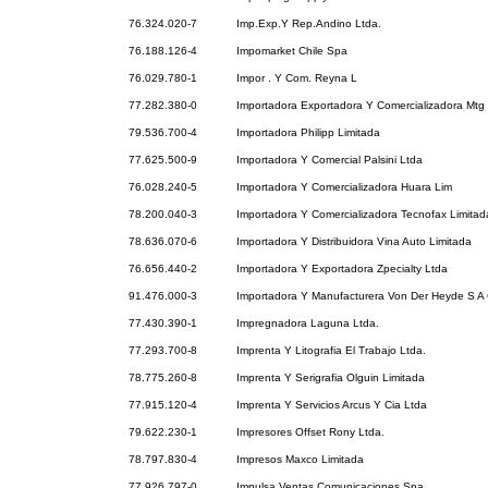
76.324.020-7
Imp.Exp.Y Rep.Andino Ltda.
76.188.126-4
Impomarket Chile Spa
76.029.780-1
Impor . Y Com. Reyna L
77.282.380-0
Importadora Exportadora Y Comercializadora Mtg
79.536.700-4
Importadora Philipp Limitada
77.625.500-9
Importadora Y Comercial Palsini Ltda
76.028.240-5
Importadora Y Comercializadora Huara Lim
78.200.040-3
Importadora Y Comercializadora Tecnofax Limitad
78.636.070-6
Importadora Y Distribuidora Vina Auto Limitada
76.656.440-2
Importadora Y Exportadora Zpecialty Ltda
91.476.000-3
Importadora Y Manufacturera Von Der Heyde S A 
77.430.390-1
Impregnadora Laguna Ltda.
77.293.700-8
Imprenta Y Litografia El Trabajo Ltda.
78.775.260-8
Imprenta Y Serigrafia Olguin Limitada
77.915.120-4
Imprenta Y Servicios Arcus Y Cia Ltda
79.622.230-1
Impresores Offset Rony Ltda.
78.797.830-4
Impresos Maxco Limitada
77.926.797-0
Impulsa Ventas Comunicaciones Spa