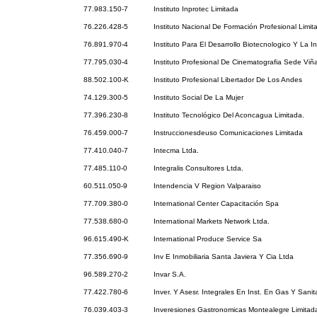
77.983.150-7
Instituto Inprotec Limitada
76.226.428-5
Instituto Nacional De Formación Profesional Limit
76.891.970-4
Instituto Para El Desarrollo Biotecnologico Y La I
77.795.030-4
Instituto Profesional De Cinematografia Sede Viñ
88.502.100-K
Instituto Profesional Libertador De Los Andes
74.129.300-5
Instituto Social De La Mujer
77.396.230-8
Instituto Tecnológico Del Aconcagua Limitada.
76.459.000-7
Instruccionesdeuso Comunicaciones Limitada
77.410.040-7
Intecma Ltda.
77.485.110-0
Integralis Consultores Ltda.
60.511.050-9
Intendencia V Region Valparaiso
77.709.380-0
International Center Capacitación Spa
77.538.680-0
International Markets Network Ltda.
96.615.490-K
International Produce Service Sa
77.356.690-9
Inv E Inmobiliaria Santa Javiera Y Cia Ltda
96.589.270-2
Invar S.A.
77.422.780-6
Inver. Y Asesr. Integrales En Inst. En Gas Y Sanit
76.039.403-3
Inveresiones Gastronomicas Montealegre Limitad