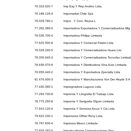
76.324.020-7
Imp.Exp.Y Rep.Andino Ltda.
76.188.126-4
Impomarket Chile Spa
76.029.780-1
Impor . Y Com. Reyna L
77.282.380-0
Importadora Exportadora Y Comercializadora Mtg
79.536.700-4
Importadora Philipp Limitada
77.625.500-9
Importadora Y Comercial Palsini Ltda
76.028.240-5
Importadora Y Comercializadora Huara Lim
78.200.040-3
Importadora Y Comercializadora Tecnofax Limitad
78.636.070-6
Importadora Y Distribuidora Vina Auto Limitada
76.656.440-2
Importadora Y Exportadora Zpecialty Ltda
91.476.000-3
Importadora Y Manufacturera Von Der Heyde S A 
77.430.390-1
Impregnadora Laguna Ltda.
77.293.700-8
Imprenta Y Litografia El Trabajo Ltda.
78.775.260-8
Imprenta Y Serigrafia Olguin Limitada
77.915.120-4
Imprenta Y Servicios Arcus Y Cia Ltda
79.622.230-1
Impresores Offset Rony Ltda.
78.797.830-4
Impresos Maxco Limitada
77.926.797-0
Impulsa Ventas Comunicaciones Spa