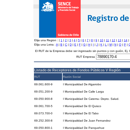
Elija una Region :
|
1
|
2
|
3
|
4
|
5
|
6
|
7
|
8
|
9
|
10
|
11
|
12
|
13
|
14
|
Elija una Letra :
A
|
B
|
C
|
D
|
E
|
F
|
G
|
H
|
I
|
J
|
K
|
L
|
M
|
N
|
O
|
P
|
El RUT de la Empresa debe ser ingresado sin puntos y con guión, Ej
RUT Empresa
Listado de Receptores de Fondos Públicos V Región
RUT
Razón Social
69.061.600-9
I Municipalidad De Algarrobo
69.051.200-9
I Municipalidad De Calle Larga
69.050.900-8
I Municipalidad De Catemu- Depto. Salud.
69.061.700-5
I Municipalidad De El Quisco
69.073.700-0
I Municipalidad De El Tabo
69.252.300-8
I Municipalidad De Juan Fernandez
69.050.800-1
I Municipalidad De Panquehue