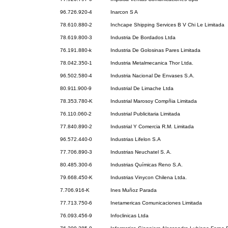
96.726.920-4
Inarcon S A
78.610.880-2
Inchcape Shipping Services B V Chi Le Limitada
78.619.800-3
Industria De Bordados Ltda
76.191.880-k
Industria De Golosinas Pares Limitada
78.042.350-1
Industria Metalmecanica Thor Ltda.
96.502.580-4
Industria Nacional De Envases S.A.
80.911.900-9
Industrial De Limache Ltda
78.353.780-K
Industrial Marosoy Compñia Limitada
76.110.060-2
Industrial Publicitaria Limitada
77.840.890-2
Industrial Y Comercia R.M. Limitada
96.572.440-0
Industrias Lifelon S.A
77.706.890-3
Industrias Neuchatel S. A.
80.485.300-6
Industrias Químicas Reno S.A.
79.668.450-K
Industrias Vinycon Chilena Ltda.
7.706.916-K
Ines Muñoz Parada
77.713.750-6
Inetamericas Comunicaciones Limitada
76.093.456-9
Infoclinicas Ltda