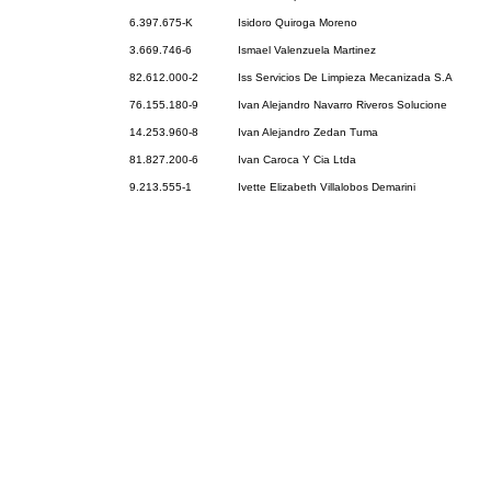
6.397.675-K
Isidoro Quiroga Moreno
3.669.746-6
Ismael Valenzuela Martinez
82.612.000-2
Iss Servicios De Limpieza Mecanizada S.A
76.155.180-9
Ivan Alejandro Navarro Riveros Solucione
14.253.960-8
Ivan Alejandro Zedan Tuma
81.827.200-6
Ivan Caroca Y Cia Ltda
9.213.555-1
Ivette Elizabeth Villalobos Demarini