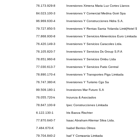
76.173.929-8
Inversiones Ximena Maria Luz Cortes Llanos
84.023.100-3
Inversiones Y Comercial Medina Goiri Spa
96.969.630-4
Inversiones Y Construcciones Hidra S.A.
79.727.850-5
Inversiones Y Rentas Santa Yolanda Limit(Hotel 
77.868.930-8
Inversiones Y Servicios Alimenticios Euro Limitada
76.420.149-3
Inversiones Y Servicios Caracoles Ltda.
76.105.820-7
Inversiones Y Servicios Ds Group S.P.A
78.651.960-8
Inversiones Y Servicios Ombu Ltda
77.030.613-7
Inversiones Y Servicios Patio Central
78.890.170-4
Inversiones Y Transportes Piga Limitada
76.747.380-K
Inversiones Y Turismo Cgs Sa
99.509.180-1
Invesiones Mar Futuro S.A
76.055.720-k
Inzunza & Asociados
78.847.100-9
Ipec Construcciones Limitada
6.122.130-1
Iris Baeza Rischter
77.870.640-7
Isaac Abraham Altemar Silva Ltda.
7.484.670-K
Isabel Berrios Olmos
79.704.840-2
Isaf Y Compania Limitada