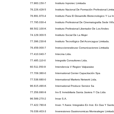
77.983.150-7
Instituto Inprotec Limitada
76.226.428-5
Instituto Nacional De Formación Profesional Limit
76.891.970-4
Instituto Para El Desarrollo Biotecnologico Y La I
77.795.030-4
Instituto Profesional De Cinematografia Sede Viñ
88.502.100-K
Instituto Profesional Libertador De Los Andes
74.129.300-5
Instituto Social De La Mujer
77.396.230-8
Instituto Tecnológico Del Aconcagua Limitada.
76.459.000-7
Instruccionesdeuso Comunicaciones Limitada
77.410.040-7
Intecma Ltda.
77.485.110-0
Integralis Consultores Ltda.
60.511.050-9
Intendencia V Region Valparaiso
77.709.380-0
International Center Capacitación Spa
77.538.680-0
International Markets Network Ltda.
96.615.490-K
International Produce Service Sa
77.356.690-9
Inv E Inmobiliaria Santa Javiera Y Cia Ltda
96.589.270-2
Invar S.A.
77.422.780-6
Inver. Y Asesr. Integrales En Inst. En Gas Y Sanit
76.039.403-3
Inveresiones Gastronomicas Montealegre Limitad