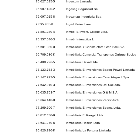
76.027.525-5
Ingercom Limitada
96.987.420-2
Ingeseg Seguridad Sa
76.097.015-8
Ingezmaq Ingenieria Spa
9.895.405-8
Ingrid Yañez Lara
77.801.280-4
Inmob. E Invers. Coique Ltda.
76.357.540-3
Inmob. Interactiva L
96.681.030-0
Inmobiliaria Y Constructora Gran Balu S A
96.709.580-K
Inmobiliaria Comercial Transportes Quilpue Soci
76.408.226-5
Inmobiliaria Deval Ltda
76.123.754-3
Inmobiliaria E Inversiones Baden Powell Limitada
76.147.292-5
Inmobiliaria E Inversiones Cerro Alegre Ii Spa
77.542.010-3
Inmobiliaria E Inversiones Del Sol Ltda.
76.035.753-7
Inmobiliaria E Inversiones G & M S.A.
96.664.440-0
Inmobiliaria E Inversiones Pacific Archi
77.269.700-7
Inmobiliaria E Inversiones Segma Ltda.
78.812.430-9
Inmobiliaria El Pangal Ltda
78.641.270-6
Inmobiliaria Hesklin Ltda
96.920.780-K
Inmobiliaria La Fortuna Limitada