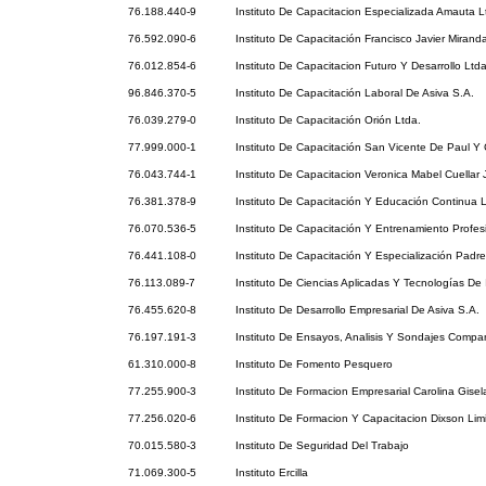
76.188.440-9
Instituto De Capacitacion Especializada Amauta L
76.592.090-6
Instituto De Capacitación Francisco Javier Mirand
76.012.854-6
Instituto De Capacitacion Futuro Y Desarrollo Ltd
96.846.370-5
Instituto De Capacitación Laboral De Asiva S.A.
76.039.279-0
Instituto De Capacitación Orión Ltda.
77.999.000-1
Instituto De Capacitación San Vicente De Paul Y 
76.043.744-1
Instituto De Capacitacion Veronica Mabel Cuellar 
76.381.378-9
Instituto De Capacitación Y Educación Continua L
76.070.536-5
Instituto De Capacitación Y Entrenamiento Profes
76.441.108-0
Instituto De Capacitación Y Especialización Padre
76.113.089-7
Instituto De Ciencias Aplicadas Y Tecnologías De 
76.455.620-8
Instituto De Desarrollo Empresarial De Asiva S.A.
76.197.191-3
Instituto De Ensayos, Analisis Y Sondajes Compan
61.310.000-8
Instituto De Fomento Pesquero
77.255.900-3
Instituto De Formacion Empresarial Carolina Gisel
77.256.020-6
Instituto De Formacion Y Capacitacion Dixson Lim
70.015.580-3
Instituto De Seguridad Del Trabajo
71.069.300-5
Instituto Ercilla