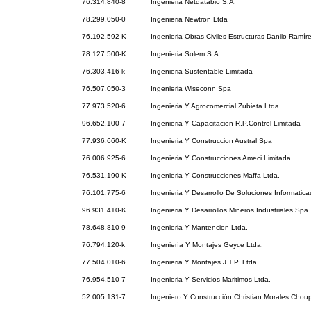
76.314.840-8
Ingenieria Netdatabio S.A.
78.299.050-0
Ingenieria Newtron Ltda
76.192.592-K
Ingenieria Obras Civiles Estructuras Danilo Ramír
78.127.500-K
Ingenieria Solem S.A.
76.303.416-k
Ingenieria Sustentable Limitada
76.507.050-3
Ingenieria Wiseconn Spa
77.973.520-6
Ingenieria Y Agrocomercial Zubieta Ltda.
96.652.100-7
Ingenieria Y Capacitacion R.P.Control Limitada
77.936.660-K
Ingenieria Y Construccion Austral Spa
76.006.925-6
Ingenieria Y Construcciones Ameci Limitada
76.531.190-K
Ingenieria Y Construcciones Maffa Ltda.
76.101.775-6
Ingenieria Y Desarrollo De Soluciones Informatica
96.931.410-K
Ingenieria Y Desarrollos Mineros Industriales Spa
78.648.810-9
Ingenieria Y Mantencion Ltda.
76.794.120-k
Ingeniería Y Montajes Geyce Ltda.
77.504.010-6
Ingenieria Y Montajes J.T.P. Ltda.
76.954.510-7
Ingenieria Y Servicios Maritimos Ltda.
52.005.131-7
Ingeniero Y Construcción Christian Morales Choup