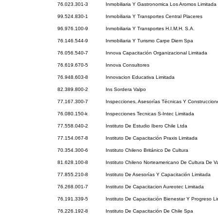
76.023.301-3
Inmobiliaria Y Gastronomica Los Aromos Limitada
99.524.830-1
Inmobiliaria Y Transportes Central Placeres
96.976.100-9
Inmobiliaria Y Transportes H.I.M.H. S.A.
76.146.544-9
Inmobiliaria Y Turismo Carpe Diem Spa
76.056.540-7
Innova Capacitación Organizacional Limitada
76.619.670-5
Innova Consultores
76.948.603-8
Innovacion Educativa Limitada
82.389.800-2
Ins Sordera Valpo
77.167.300-7
Inspecciones, Asesorías Técnicas Y Construccion
76.080.150-k
Inspecciones Tecnicas S-Intec Limitada
77.558.040-2
Instituto De Estudio Ibero Chile Ltda
77.154.067-8
Instituto De Capacitación Praxis Limitada
70.354.300-6
Instituto Chileno Británico De Cultura
81.628.100-8
Instituto Chileno Norteamericano De Cultura De Va
77.855.210-8
Instituto De Asesorías Y Capacitación Limitada
76.268.001-7
Instituto De Capacitacion Aureotec Limitada
76.191.339-5
Instituto De Capacitación Bienestar Y Progreso L
76.226.192-8
Instituto De Capacitación De Chile Spa