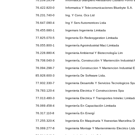
76.209.285-9
Informatica Gianpiero Alessandro Lubiano Forno E
76.422.820-0
Informatica Y Telecomunicaciones Bluebyte S.A.
76.231.740-0
Ing. Y Cons. Ocs Ltd
76.647.090-4
Ing Y Serv Automotrices Ltda
76.455.680-1
Ingemars Ingenieria Limitada
77.825.070-5
Ingeneria En Redesygestion Limitada
76.055.800-1
Ingeniería Agroindustrial Maci Limitada
76.228.880-K
Ingenieria Ambiental Y Biotecnología Lim
79.708.040-3
Ingeniería, Construcción Y Mantención Industrial
76.094.298-7
Ingenieria Construccion Y Mantencion Industrial E
85.928.600-3
Ingeniería De Software Ltda.
77.932.330-7
Ingenieria Desarrollo Y Servicios Tecnologicos Sp
79.783.120-4
Ingenieria Electrica Y Construcciones Spa
77.013.480-3
Ingenieria Electrica Y Transportes Intrelec Limitad
76.069.458-4
Ingeniería En Capacitación Limitada
76.317.110-8
Ingeniería En Energí
77.255.320-K
Ingenieria En Maquinaria Y Asesorias Marcelina 
76.069.277-8
Ingenieria Montaje Y Mantenimiento Electrico Ltd