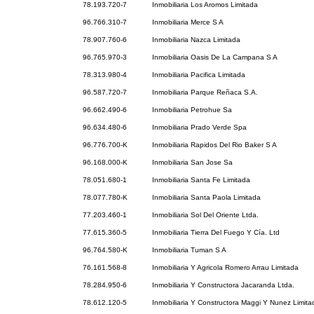
78.193.720-7
Inmobiliaria Los Aromos Limitada
96.766.310-7
Inmobiliaria Merce S A
78.907.760-6
Inmobiliaria Nazca Limitada
96.765.970-3
Inmobiliaria Oasis De La Campana S A
78.313.980-4
Inmobiliaria Pacifica Limitada
96.587.720-7
Inmobiliaria Parque Reñaca S.A.
96.662.490-6
Inmobiliaria Petrohue Sa
96.634.480-6
Inmobiliaria Prado Verde Spa
96.776.700-K
Inmobiliaria Rapidos Del Rio Baker S A
96.168.000-K
Inmobiliaria San Jose Sa
78.051.680-1
Inmobiliaria Santa Fe Limitada
78.077.780-K
Inmobiliaria Santa Paola Limitada
77.203.460-1
Inmobiliaria Sol Del Oriente Ltda.
77.615.360-5
Inmobiliaria Tierra Del Fuego Y Cía. Ltd
96.764.580-K
Inmobiliaria Tuman S A
76.161.568-8
Inmobiliaria Y Agricola Romero Arrau Limitada
78.284.950-6
Inmobiliaria Y Constructora Jacaranda Ltda.
78.612.120-5
Inmobiliaria Y Constructora Maggi Y Nunez Limita