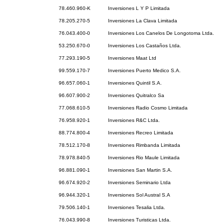
78.460.960-K
Inversiones L Y P Limitada
78.205.270-5
Inversiones La Clava Limitada
76.043.400-0
Inversiones Los Canelos De Longotoma Ltda.
53.250.670-0
Inversiones Los Castaños Ltda.
77.293.190-5
Inversiones Maat Ltd
99.559.170-7
Inversiones Puerto Medico S.A.
96.657.060-1
Inversiones Quintil S.A.
96.607.900-2
Inversiones Quitralco Sa
77.068.610-5
Inversiones Radio Cosmo Limitada
76.958.920-1
Inversiones R&C Ltda.
88.774.800-4
Inversiones Recreo Limitada
78.512.170-8
Inversiones Rimbanda Limitada
78.978.840-5
Inversiones Rio Maule Limitada
96.881.090-1
Inversiones San Martin S.A.
96.674.920-2
Inversiones Seminario Ltda
96.944.320-1
Inversiones Sol Austral S.A
79.506.140-1
Inversiones Tesalia Ltda.
76.043.990-8
Inversiones Turisticas Ltda.