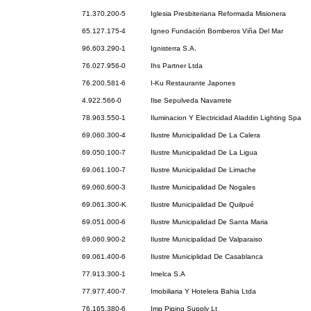
71.370.200-5
Iglesia Presbiteriana Reformada Misionera
65.127.175-4
Igneo Fundación Bomberos Viña Del Mar
96.603.290-1
Ignisterra S.A.
76.027.956-0
Ihs Partner Ltda
76.200.581-6
I-Ku Restaurante Japones
4.922.566-0
Ilse Sepulveda Navarrete
78.963.550-1
Iluminacion Y Electricidad Aladdin Lighting Spa
69.060.300-4
Ilustre Municipalidad De La Calera
69.050.100-7
Ilustre Municipalidad De La Ligua
69.061.100-7
Ilustre Municipalidad De Limache
69.060.600-3
Ilustre Municipalidad De Nogales
69.061.300-K
Ilustre Municipalidad De Quilpué
69.051.000-6
Ilustre Municipalidad De Santa Maria
69.060.900-2
Ilustre Municipalidad De Valparaiso
69.061.400-6
Ilustre Municiplidad De Casablanca
77.913.300-1
Imelca S.A
77.977.400-7
Imobiliaria Y Hotelera Bahia Ltda
76.165.380-6
Imp Piping Supply Lt