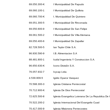
69.050.300-K
I Municipalidad De Papudo
69.060.100-1
I Municipalidad De Quillota
69.060.700-K
I. Municipalidad De Quintero
69.051.300-5
I Municipalidad De Rinconada
69.050.600-9
I Municipalidad De San Felipe
69.061.500-2
I Municipalidad De Villa Alemana
69.050.400-6
I Municipalidad De Zapallar
82.728.500-5
Ian Taylor Chile S.A.
96.930.590-9
I.B. Alimentacion S.A
88.481.800-1
Icafal Ingenieria Y Construccion S.A.
96.650.630-K
Icono División S.A.
76.057.932-7
Icycap Ltda
4.539.909-5
Igidio Oyarce Vasquez
70.598.300-3
Iglesia Cristiana Pentecostal
70.712.900-K
Iglesia De Dios Pentecostal
72.625.500-8
Iglesia Evangelica Luterana De La Republica De 
70.522.200-2
Iglesia Internacional Del Evangelio Cuad
70.417.000-9
Iglesia Misionera Pentecostes