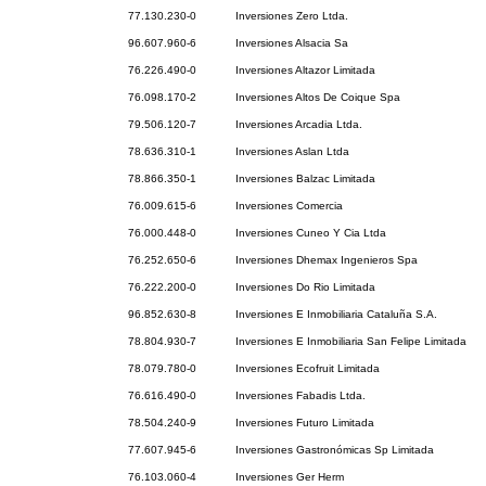
77.130.230-0
Inversiones Zero Ltda.
96.607.960-6
Inversiones Alsacia Sa
76.226.490-0
Inversiones Altazor Limitada
76.098.170-2
Inversiones Altos De Coique Spa
79.506.120-7
Inversiones Arcadia Ltda.
78.636.310-1
Inversiones Aslan Ltda
78.866.350-1
Inversiones Balzac Limitada
76.009.615-6
Inversiones Comercia
76.000.448-0
Inversiones Cuneo Y Cia Ltda
76.252.650-6
Inversiones Dhemax Ingenieros Spa
76.222.200-0
Inversiones Do Rio Limitada
96.852.630-8
Inversiones E Inmobiliaria Cataluña S.A.
78.804.930-7
Inversiones E Inmobiliaria San Felipe Limitada
78.079.780-0
Inversiones Ecofruit Limitada
76.616.490-0
Inversiones Fabadis Ltda.
78.504.240-9
Inversiones Futuro Limitada
77.607.945-6
Inversiones Gastronómicas Sp Limitada
76.103.060-4
Inversiones Ger Herm