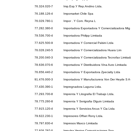
76.324.020-7
Imp.Exp.Y Rep.Andino Ltda.
76.188.126-4
Impomarket Chile Spa
76.029.780-1
Impor . Y Com. Reyna L
77.282.380-0
Importadora Exportadora Y Comercializadora Mtg
79.536.700-4
Importadora Philipp Limitada
77.625.500-9
Importadora Y Comercial Palsini Ltda
76.028.240-5
Importadora Y Comercializadora Huara Lim
78.200.040-3
Importadora Y Comercializadora Tecnofax Limitad
78.636.070-6
Importadora Y Distribuidora Vina Auto Limitada
76.656.440-2
Importadora Y Exportadora Zpecialty Ltda
91.476.000-3
Importadora Y Manufacturera Von Der Heyde S A 
77.430.390-1
Impregnadora Laguna Ltda.
77.293.700-8
Imprenta Y Litografia El Trabajo Ltda.
78.775.260-8
Imprenta Y Serigrafia Olguin Limitada
77.915.120-4
Imprenta Y Servicios Arcus Y Cia Ltda
79.622.230-1
Impresores Offset Rony Ltda.
78.797.830-4
Impresos Maxco Limitada
77.926.797-0
Impulsa Ventas Comunicaciones Spa