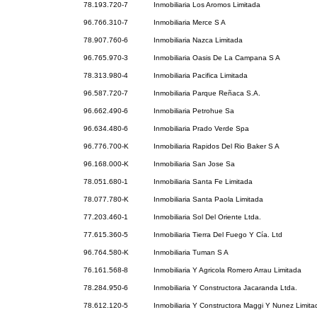
78.193.720-7
Inmobiliaria Los Aromos Limitada
96.766.310-7
Inmobiliaria Merce S A
78.907.760-6
Inmobiliaria Nazca Limitada
96.765.970-3
Inmobiliaria Oasis De La Campana S A
78.313.980-4
Inmobiliaria Pacifica Limitada
96.587.720-7
Inmobiliaria Parque Reñaca S.A.
96.662.490-6
Inmobiliaria Petrohue Sa
96.634.480-6
Inmobiliaria Prado Verde Spa
96.776.700-K
Inmobiliaria Rapidos Del Rio Baker S A
96.168.000-K
Inmobiliaria San Jose Sa
78.051.680-1
Inmobiliaria Santa Fe Limitada
78.077.780-K
Inmobiliaria Santa Paola Limitada
77.203.460-1
Inmobiliaria Sol Del Oriente Ltda.
77.615.360-5
Inmobiliaria Tierra Del Fuego Y Cía. Ltd
96.764.580-K
Inmobiliaria Tuman S A
76.161.568-8
Inmobiliaria Y Agricola Romero Arrau Limitada
78.284.950-6
Inmobiliaria Y Constructora Jacaranda Ltda.
78.612.120-5
Inmobiliaria Y Constructora Maggi Y Nunez Limita