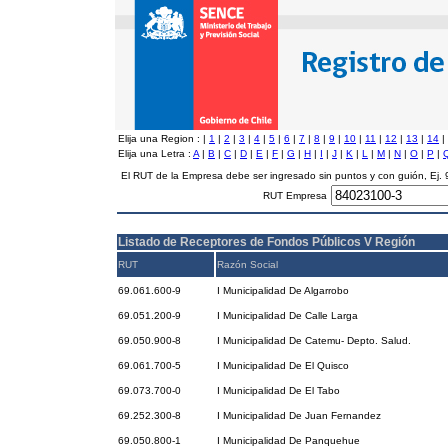
Elija una Region :
|
1
|
2
|
3
|
4
|
5
|
6
|
7
|
8
|
9
|
10
|
11
|
12
|
13
|
14
|
Elija una Letra :
A
|
B
|
C
|
D
|
E
|
F
|
G
|
H
|
I
|
J
|
K
|
L
|
M
|
N
|
O
|
P
|
El RUT de la Empresa debe ser ingresado sin puntos y con guión, Ej
RUT Empresa
Listado de Receptores de Fondos Públicos V Región
RUT
Razón Social
69.061.600-9
I Municipalidad De Algarrobo
69.051.200-9
I Municipalidad De Calle Larga
69.050.900-8
I Municipalidad De Catemu- Depto. Salud.
69.061.700-5
I Municipalidad De El Quisco
69.073.700-0
I Municipalidad De El Tabo
69.252.300-8
I Municipalidad De Juan Fernandez
69.050.800-1
I Municipalidad De Panquehue