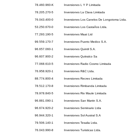
78.460.960-K
Inversiones L Y P Limitada
78.205.270-5
Inversiones La Clava Limitada
76.043.400-0
Inversiones Los Canelos De Longotoma Ltda.
53.250.670-0
Inversiones Los Castaños Ltda.
77.293.190-5
Inversiones Maat Ltd
99.559.170-7
Inversiones Puerto Medico S.A.
96.657.060-1
Inversiones Quintil S.A.
96.607.900-2
Inversiones Quitralco Sa
77.068.610-5
Inversiones Radio Cosmo Limitada
76.958.920-1
Inversiones R&C Ltda.
88.774.800-4
Inversiones Recreo Limitada
78.512.170-8
Inversiones Rimbanda Limitada
78.978.840-5
Inversiones Rio Maule Limitada
96.881.090-1
Inversiones San Martin S.A.
96.674.920-2
Inversiones Seminario Ltda
96.944.320-1
Inversiones Sol Austral S.A
79.506.140-1
Inversiones Tesalia Ltda.
76.043.990-8
Inversiones Turisticas Ltda.