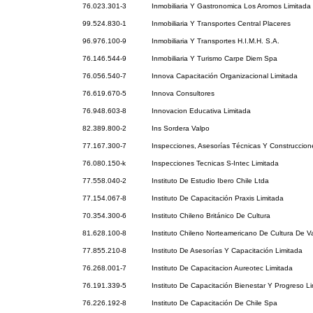
76.023.301-3
Inmobiliaria Y Gastronomica Los Aromos Limitada
99.524.830-1
Inmobiliaria Y Transportes Central Placeres
96.976.100-9
Inmobiliaria Y Transportes H.I.M.H. S.A.
76.146.544-9
Inmobiliaria Y Turismo Carpe Diem Spa
76.056.540-7
Innova Capacitación Organizacional Limitada
76.619.670-5
Innova Consultores
76.948.603-8
Innovacion Educativa Limitada
82.389.800-2
Ins Sordera Valpo
77.167.300-7
Inspecciones, Asesorías Técnicas Y Construccion
76.080.150-k
Inspecciones Tecnicas S-Intec Limitada
77.558.040-2
Instituto De Estudio Ibero Chile Ltda
77.154.067-8
Instituto De Capacitación Praxis Limitada
70.354.300-6
Instituto Chileno Británico De Cultura
81.628.100-8
Instituto Chileno Norteamericano De Cultura De Va
77.855.210-8
Instituto De Asesorías Y Capacitación Limitada
76.268.001-7
Instituto De Capacitacion Aureotec Limitada
76.191.339-5
Instituto De Capacitación Bienestar Y Progreso L
76.226.192-8
Instituto De Capacitación De Chile Spa