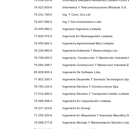
76.209.285-9
Informatica Gianpiero Alessandro Lubiano Forno E
76.422.820-0
Informatica Y Telecomunicaciones Bluebyte S.A.
76.231.740-0
Ing. Y Cons. Ocs Ltd
76.647.090-4
Ing Y Serv Automotrices Ltda
76.455.680-1
Ingemars Ingenieria Limitada
77.825.070-5
Ingeneria En Redesygestion Limitada
76.055.800-1
Ingeniería Agroindustrial Maci Limitada
76.228.880-K
Ingenieria Ambiental Y Biotecnología Lim
79.708.040-3
Ingeniería, Construcción Y Mantención Industrial
76.094.298-7
Ingenieria Construccion Y Mantencion Industrial E
85.928.600-3
Ingeniería De Software Ltda.
77.932.330-7
Ingenieria Desarrollo Y Servicios Tecnologicos Sp
79.783.120-4
Ingenieria Electrica Y Construcciones Spa
77.013.480-3
Ingenieria Electrica Y Transportes Intrelec Limitad
76.069.458-4
Ingeniería En Capacitación Limitada
76.317.110-8
Ingeniería En Energí
77.255.320-K
Ingenieria En Maquinaria Y Asesorias Marcelina 
76.069.277-8
Ingenieria Montaje Y Mantenimiento Electrico Ltd