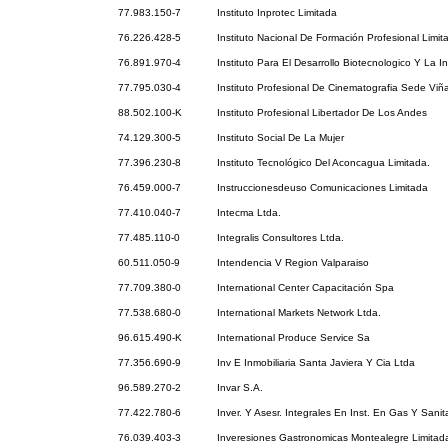
77.983.150-7
Instituto Inprotec Limitada
76.226.428-5
Instituto Nacional De Formación Profesional Limit
76.891.970-4
Instituto Para El Desarrollo Biotecnologico Y La I
77.795.030-4
Instituto Profesional De Cinematografia Sede Viñ
88.502.100-K
Instituto Profesional Libertador De Los Andes
74.129.300-5
Instituto Social De La Mujer
77.396.230-8
Instituto Tecnológico Del Aconcagua Limitada.
76.459.000-7
Instruccionesdeuso Comunicaciones Limitada
77.410.040-7
Intecma Ltda.
77.485.110-0
Integralis Consultores Ltda.
60.511.050-9
Intendencia V Region Valparaiso
77.709.380-0
International Center Capacitación Spa
77.538.680-0
International Markets Network Ltda.
96.615.490-K
International Produce Service Sa
77.356.690-9
Inv E Inmobiliaria Santa Javiera Y Cia Ltda
96.589.270-2
Invar S.A.
77.422.780-6
Inver. Y Asesr. Integrales En Inst. En Gas Y Sanit
76.039.403-3
Inveresiones Gastronomicas Montealegre Limitad