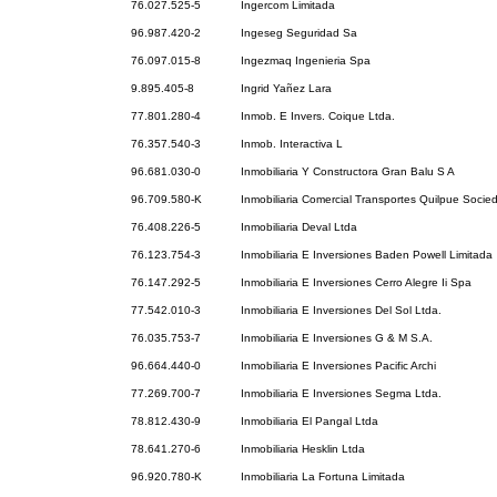
76.027.525-5
Ingercom Limitada
96.987.420-2
Ingeseg Seguridad Sa
76.097.015-8
Ingezmaq Ingenieria Spa
9.895.405-8
Ingrid Yañez Lara
77.801.280-4
Inmob. E Invers. Coique Ltda.
76.357.540-3
Inmob. Interactiva L
96.681.030-0
Inmobiliaria Y Constructora Gran Balu S A
96.709.580-K
Inmobiliaria Comercial Transportes Quilpue Soci
76.408.226-5
Inmobiliaria Deval Ltda
76.123.754-3
Inmobiliaria E Inversiones Baden Powell Limitada
76.147.292-5
Inmobiliaria E Inversiones Cerro Alegre Ii Spa
77.542.010-3
Inmobiliaria E Inversiones Del Sol Ltda.
76.035.753-7
Inmobiliaria E Inversiones G & M S.A.
96.664.440-0
Inmobiliaria E Inversiones Pacific Archi
77.269.700-7
Inmobiliaria E Inversiones Segma Ltda.
78.812.430-9
Inmobiliaria El Pangal Ltda
78.641.270-6
Inmobiliaria Hesklin Ltda
96.920.780-K
Inmobiliaria La Fortuna Limitada