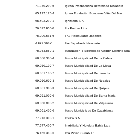
71.370.200-5
Iglesia Presbiteriana Reformada Misionera
65.127.175-4
Igneo Fundación Bomberos Viña Del Mar
96.603.290-1
Ignisterra S.A.
76.027.956-0
Ihs Partner Ltda
76.200.581-6
I-Ku Restaurante Japones
4.922.566-0
Ilse Sepulveda Navarrete
78.963.550-1
Iluminacion Y Electricidad Aladdin Lighting Spa
69.060.300-4
Ilustre Municipalidad De La Calera
69.050.100-7
Ilustre Municipalidad De La Ligua
69.061.100-7
Ilustre Municipalidad De Limache
69.060.600-3
Ilustre Municipalidad De Nogales
69.061.300-K
Ilustre Municipalidad De Quilpué
69.051.000-6
Ilustre Municipalidad De Santa Maria
69.060.900-2
Ilustre Municipalidad De Valparaiso
69.061.400-6
Ilustre Municiplidad De Casablanca
77.913.300-1
Imelca S.A
77.977.400-7
Imobiliaria Y Hotelera Bahia Ltda
76.165.380-6
Imp Piping Supply Lt