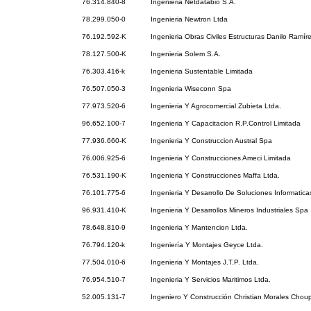
76.314.840-8
Ingenieria Netdatabio S.A.
78.299.050-0
Ingenieria Newtron Ltda
76.192.592-K
Ingenieria Obras Civiles Estructuras Danilo Ramír
78.127.500-K
Ingenieria Solem S.A.
76.303.416-k
Ingenieria Sustentable Limitada
76.507.050-3
Ingenieria Wiseconn Spa
77.973.520-6
Ingenieria Y Agrocomercial Zubieta Ltda.
96.652.100-7
Ingenieria Y Capacitacion R.P.Control Limitada
77.936.660-K
Ingenieria Y Construccion Austral Spa
76.006.925-6
Ingenieria Y Construcciones Ameci Limitada
76.531.190-K
Ingenieria Y Construcciones Maffa Ltda.
76.101.775-6
Ingenieria Y Desarrollo De Soluciones Informatica
96.931.410-K
Ingenieria Y Desarrollos Mineros Industriales Spa
78.648.810-9
Ingenieria Y Mantencion Ltda.
76.794.120-k
Ingeniería Y Montajes Geyce Ltda.
77.504.010-6
Ingenieria Y Montajes J.T.P. Ltda.
76.954.510-7
Ingenieria Y Servicios Maritimos Ltda.
52.005.131-7
Ingeniero Y Construcción Christian Morales Choup