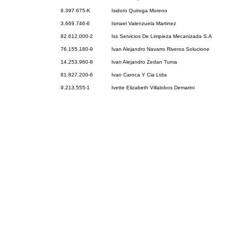
6.397.675-K
Isidoro Quiroga Moreno
3.669.746-6
Ismael Valenzuela Martinez
82.612.000-2
Iss Servicios De Limpieza Mecanizada S.A
76.155.180-9
Ivan Alejandro Navarro Riveros Solucione
14.253.960-8
Ivan Alejandro Zedan Tuma
81.827.200-6
Ivan Caroca Y Cia Ltda
9.213.555-1
Ivette Elizabeth Villalobos Demarini