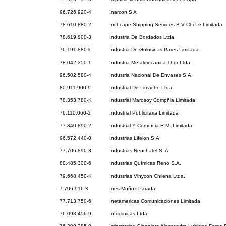
96.726.920-4
Inarcon S A
78.610.880-2
Inchcape Shipping Services B V Chi Le Limitada
78.619.800-3
Industria De Bordados Ltda
76.191.880-k
Industria De Golosinas Pares Limitada
78.042.350-1
Industria Metalmecanica Thor Ltda.
96.502.580-4
Industria Nacional De Envases S.A.
80.911.900-9
Industrial De Limache Ltda
78.353.780-K
Industrial Marosoy Compñia Limitada
76.110.060-2
Industrial Publicitaria Limitada
77.840.890-2
Industrial Y Comercia R.M. Limitada
96.572.440-0
Industrias Lifelon S.A
77.706.890-3
Industrias Neuchatel S. A.
80.485.300-6
Industrias Químicas Reno S.A.
79.668.450-K
Industrias Vinycon Chilena Ltda.
7.706.916-K
Ines Muñoz Parada
77.713.750-6
Inetamericas Comunicaciones Limitada
76.093.456-9
Infoclinicas Ltda