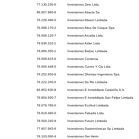
77.130.230-0
Inversiones Zero Ltda.
96.607.960-6
Inversiones Alsacia Sa
76.226.490-0
Inversiones Altazor Limitada
76.098.170-2
Inversiones Altos De Coique Spa
79.506.120-7
Inversiones Arcadia Ltda.
78.636.310-1
Inversiones Aslan Ltda
78.866.350-1
Inversiones Balzac Limitada
76.009.615-6
Inversiones Comercia
76.000.448-0
Inversiones Cuneo Y Cia Ltda
76.252.650-6
Inversiones Dhemax Ingenieros Spa
76.222.200-0
Inversiones Do Rio Limitada
96.852.630-8
Inversiones E Inmobiliaria Cataluña S.A.
78.804.930-7
Inversiones E Inmobiliaria San Felipe Limitada
78.079.780-0
Inversiones Ecofruit Limitada
76.616.490-0
Inversiones Fabadis Ltda.
78.504.240-9
Inversiones Futuro Limitada
77.607.945-6
Inversiones Gastronómicas Sp Limitada
76.103.060-4
Inversiones Ger Herm