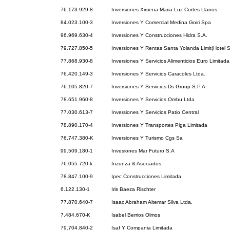
76.173.929-8
Inversiones Ximena Maria Luz Cortes Llanos
84.023.100-3
Inversiones Y Comercial Medina Goiri Spa
96.969.630-4
Inversiones Y Construcciones Hidra S.A.
79.727.850-5
Inversiones Y Rentas Santa Yolanda Limit(Hotel 
77.868.930-8
Inversiones Y Servicios Alimenticios Euro Limitada
76.420.149-3
Inversiones Y Servicios Caracoles Ltda.
76.105.820-7
Inversiones Y Servicios Ds Group S.P.A
78.651.960-8
Inversiones Y Servicios Ombu Ltda
77.030.613-7
Inversiones Y Servicios Patio Central
78.890.170-4
Inversiones Y Transportes Piga Limitada
76.747.380-K
Inversiones Y Turismo Cgs Sa
99.509.180-1
Invesiones Mar Futuro S.A
76.055.720-k
Inzunza & Asociados
78.847.100-9
Ipec Construcciones Limitada
6.122.130-1
Iris Baeza Rischter
77.870.640-7
Isaac Abraham Altemar Silva Ltda.
7.484.670-K
Isabel Berrios Olmos
79.704.840-2
Isaf Y Compania Limitada