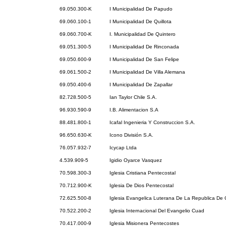
69.050.300-K
I Municipalidad De Papudo
69.060.100-1
I Municipalidad De Quillota
69.060.700-K
I. Municipalidad De Quintero
69.051.300-5
I Municipalidad De Rinconada
69.050.600-9
I Municipalidad De San Felipe
69.061.500-2
I Municipalidad De Villa Alemana
69.050.400-6
I Municipalidad De Zapallar
82.728.500-5
Ian Taylor Chile S.A.
96.930.590-9
I.B. Alimentacion S.A
88.481.800-1
Icafal Ingenieria Y Construccion S.A.
96.650.630-K
Icono División S.A.
76.057.932-7
Icycap Ltda
4.539.909-5
Igidio Oyarce Vasquez
70.598.300-3
Iglesia Cristiana Pentecostal
70.712.900-K
Iglesia De Dios Pentecostal
72.625.500-8
Iglesia Evangelica Luterana De La Republica De 
70.522.200-2
Iglesia Internacional Del Evangelio Cuad
70.417.000-9
Iglesia Misionera Pentecostes