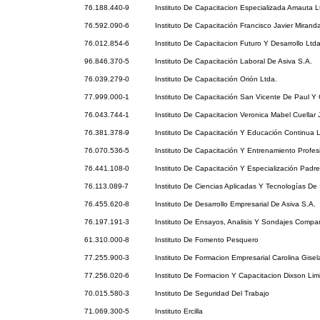
76.188.440-9
Instituto De Capacitacion Especializada Amauta L
76.592.090-6
Instituto De Capacitación Francisco Javier Mirand
76.012.854-6
Instituto De Capacitacion Futuro Y Desarrollo Ltd
96.846.370-5
Instituto De Capacitación Laboral De Asiva S.A.
76.039.279-0
Instituto De Capacitación Orión Ltda.
77.999.000-1
Instituto De Capacitación San Vicente De Paul Y 
76.043.744-1
Instituto De Capacitacion Veronica Mabel Cuellar 
76.381.378-9
Instituto De Capacitación Y Educación Continua L
76.070.536-5
Instituto De Capacitación Y Entrenamiento Profes
76.441.108-0
Instituto De Capacitación Y Especialización Padre
76.113.089-7
Instituto De Ciencias Aplicadas Y Tecnologías De 
76.455.620-8
Instituto De Desarrollo Empresarial De Asiva S.A.
76.197.191-3
Instituto De Ensayos, Analisis Y Sondajes Compan
61.310.000-8
Instituto De Fomento Pesquero
77.255.900-3
Instituto De Formacion Empresarial Carolina Gisel
77.256.020-6
Instituto De Formacion Y Capacitacion Dixson Lim
70.015.580-3
Instituto De Seguridad Del Trabajo
71.069.300-5
Instituto Ercilla