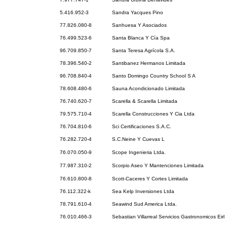
5.416.952-3
Sandra Yacques Pino
77.826.080-8
Sanhuesa Y Asociados
76.499.523-6
Santa Blanca Y Cía Spa
96.709.850-7
Santa Teresa Agrícola S.A.
78.396.540-2
Santibanez Hermanos Limitada
96.708.840-4
Santo Domingo Country School S A
78.608.480-6
Sauna Acondicionado Limitada
76.740.620-7
Scarella & Scarella Limitada
79.575.710-4
Scarella Construcciones Y Cia Ltda
76.704.810-6
Sci Certificaciones S.A.C.
76.282.720-4
S.C.Neine Y Cuevas L
76.070.050-9
Scope Ingenieria Ltda.
77.987.310-2
Scorpio Aseo Y Mantenciones Limitada
76.610.800-8
Scott-Caceres Y Cortes Limitada
76.112.322-k
Sea Kelp Inversiones Ltda
78.791.610-4
Seawind Sud America Ltda.
76.010.466-3
Sebastian Villarreal Servicios Gastronomicos Eirl