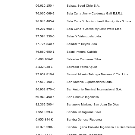
96.610.150-4
Sakata Seed Chile S.A.
76.065.069-2
Sala Cuna Jimmy Cardenas Galli E.I.R.L
76.044.405-7
Sala Cuna Y Jardin Infantil Hormiguitas 3 Ltda.
76.207.660-8
Sala Cuna Y Jardin My Little Word Ltda
77.594.330-0
Salas Y Valenzuela Ltda.
77.726.840-6
Salazar Y Reyes Ltda
76.860.650-1
Salud Integral Cabildo
6.400.106-K
Salvador Contreras Silva
3.432.038-1
Salvador Forno Aguila
77.652.810-2
Samuel Alberto Taborga Navarro Y Cia. Ltda.
77.519.150-3
San Antonio Exportaciones Ltda.
96.908.970-K
San Antonio Terminal Internacional S.A.
50.943.450-6
San Enrique Ingenieria
82.369.500-4
Sanatorio Maritimo San Juan De Dios
7.551.059-4
Sandra Caltagirone Silva
9.955.844-K
Sandra Donoso Figueroa
76.376.590-3
Sandra Egaña Carvallo Ingenieria En Geomesura
7.977.747-1
Sandra Urbina Benavides