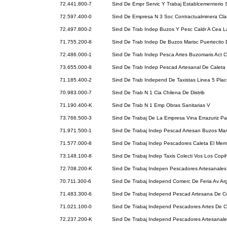
72.441.800-7
Sind De Empr Servic Y Trabaj Establcementerio 
72.597.400-0
Sind De Empresa N 3 Soc Contractualminera Cl
72.497.800-2
Sind De Trab Indep Buzos Y Pesc Caldr A Cea L
71.755.200-8
Sind De Trab Indep De Buzos Marisc Puertecito 
72.486.000-1
Sind De Trab Indep Pesca Artes Buzomaris Act 
73.655.000-8
Sind De Trab Indep Pescad Artesanal De Caleta
71.185.400-2
Sind De Trab Independ De Taxistas Linea 5 Pla
70.983.000-7
Sind De Trab N 1 Cia Chilena De Distrib
71.190.400-K
Sind De Trab N 1 Emp Obras Sanitarias V
73.766.500-3
Sind De Trabaj De La Empresa Vina Errazuriz 
71.971.500-1
Sind De Trabaj Indep Pescad Artesan Buzos Mar
71.577.000-8
Sind De Trabaj Indep Pescadores Caleta El Memb
73.148.100-8
Sind De Trabaj Indep Taxis Colecti Vos Los Cop
72.708.200-K
Sind De Trabaj Indepen Pescadores Artesanales
70.711.300-6
Sind De Trabaj Independ Comerc De Feria Av Ar
71.483.300-6
Sind De Trabaj Independ Pescad Artesana De 
71.021.100-0
Sind De Trabaj Independ Pescadores Artes De C
72.237.200-K
Sind De Trabaj Independ Pescadores Artesanale