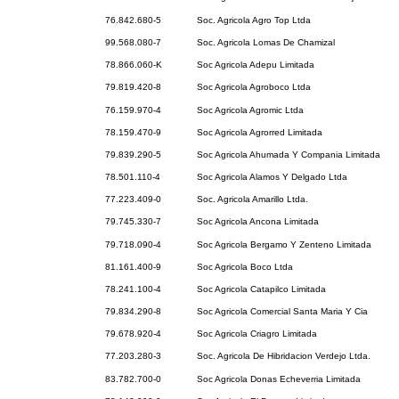
76.842.680-5
Soc. Agricola Agro Top Ltda
99.568.080-7
Soc. Agricola Lomas De Chamizal
78.866.060-K
Soc Agricola Adepu Limitada
79.819.420-8
Soc Agricola Agroboco Ltda
76.159.970-4
Soc Agricola Agromic Ltda
78.159.470-9
Soc Agricola Agrorred Limitada
79.839.290-5
Soc Agricola Ahumada Y Compania Limitada
78.501.110-4
Soc Agricola Alamos Y Delgado Ltda
77.223.409-0
Soc. Agricola Amarillo Ltda.
79.745.330-7
Soc Agricola Ancona Limitada
79.718.090-4
Soc Agricola Bergamo Y Zenteno Limitada
81.161.400-9
Soc Agricola Boco Ltda
78.241.100-4
Soc Agricola Catapilco Limitada
79.834.290-8
Soc Agricola Comercial Santa Maria Y Cia
79.678.920-4
Soc Agricola Criagro Limitada
77.203.280-3
Soc. Agricola De Hibridacion Verdejo Ltda.
83.782.700-0
Soc Agricola Donas Echeverria Limitada