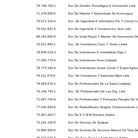
76.738.760-1
Soc De Gestión Tecnológica E Innovación Ltda
71.478.800-0
Soc De Historia Y Arqueologia De Aconcagua
76.071.310-4
Soc. De Ingenieria E Informatica Pro Y Consul L
76.052.831-5
Soc De Ingenieria Y Construccion Veta Ltda
88.183.600-9
Soc De Instal Repar Y Manten De Ascensores De
76.021.890-1
Soc. De Inversiones Cano Y Torres Limita
78.838.210-3
Soc De Inversiones E Inmobiliaria Orgo L
77.080.770-0
Soc De Inversiones Feva Limitada
78.775.180-6
Soc De Inversiones Inmob Constr Y Explot Agric
76.011.479-0
Soc. De Inversiones Y Asesorias Mpm Ltda
78.963.670-2
Soc De Profesionales De La Salud Limitada
76.108.740-1
Soc. De Profesionales De Las Org. Ltda
71.087.700-9
Soc De Profesionales Y Portuarios Fiscales De V
77.040.930-6
Soc De Radiodifusion Vergara Comunicaciones L
70.467.400-7
Soc De S S M M Gremios Unidos
72.241.100-5
Soc De Senoras De Quilpue
72.860.500-6
Soc De Senoras De Socorros Mutuos De Vina De
76.102.070-6
Soc. De Serv. Para La Agric. Vegas Y Veg