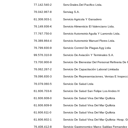
77.142.540-2
Serv.Grales.Del Pacifico Ltda.
76.042.967-8
Serviag S.A.
61.308.003-1
Servicio Agricola Y Ganadero
76.149.936-K
Servicio Alimenticio El Valenciano Ltda.
77.767.750-0
Servicio Automotriz Aguila Y Larrondo Ltda.
76.389.864-4
Servicio Automotriz Manuel Flores Ltda.
76.799.830-9
Servicio Control De Plagas Ayg Ltda
99.576.310-9
Servicio De Aviación Y Terminales S.A.
73.700.900-9
Servicio De Bienestar Del Personal Refineria De 
76.062.267-2
Servicio De Capacitación Laboral Limitada
78.096.830-3
Servicio De Representaciones, Ventas E Inspec
76.079.060-5
Servicio De Salud Ltda
61.606.703-6
Servicio De Salud San Felipe Los Andes H
61.606.608-0
Servicio De Salud Vina Del Mar Quillota
61.606.609-9
Servicio De Salud Vina Del Mar Quillota
61.606.611-0
Servicio De Salud Vina Del Mar Quillota
61.606.602-1
Servicio De Salud Vina Del Mar Quillota- Hosp. 
76.408.412-8
Servicio Gastronomico Marco Saldias Fernandez 