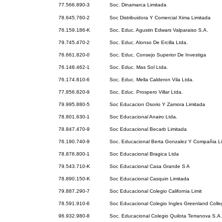
77.566.890-3
Soc. Dinamarca Limitada
78.645.760-2
Soc Distribuidora Y Comercial Xima Limitada
76.159.186-K
Soc. Educ. Agustin Edwars Valparaiso S.A.
79.745.470-2
Soc. Educ. Alonso De Ercilla Ltda.
76.661.820-0
Soc. Educ. Consejo Superior De Investiga
76.148.462-1
Soc. Educ. Mas Sol Ltda.
76.174.810-6
Soc. Educ. Mella Calderon Vila Ltda.
77.856.820-9
Soc. Educ. Prospero Villar Ltda.
79.995.880-5
Soc Educacion Osorio Y Zamora Limitada
78.801.630-1
Soc Educacional Anairo Ltda.
78.847.470-9
Soc Educacional Becarb Limitada
76.190.740-9
Soc. Educacional Berta Gonzalez Y Compañia L
78.876.800-1
Soc Educacional Bragica Ltda
79.543.710-K
Soc Educacional Casa Grande S A
78.890.150-K
Soc Educacional Casquin Limitada
79.887.290-7
Soc Educacional Colegio California Limit
78.591.910-6
Soc Educacional Colegio Ingles Greenland Colle
96.932.980-8
Soc. Educacional Colegio Quilota Terranova S.A.