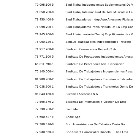
70.998.100-5
Sind Trabaj Independientes Suplementeros De V
71.350.700-8
Sind Trabaj Interemp Prof Del Arte Musical De La
73.450.400-9
Sind Trabajadores Indep Agro Artesanos Florista
71.998.700-1
Sind Trabajadores Pablo Neruda De La Emp Cor
71.945.200-0
Sind 2 Interprovincial Trabaj Emp Hidroelectrica 
75.960.720-1
Sind.De Trabajadores Independientes Travestis
71.917.700-K
Sindicato Cormecanica Renault Chile
73.771.100-5
Sindicato De Pescadores Independientes Artesa
65.311.790-6
Sindicato De Pescadores Nva. Generacion
75.140.000-4
Sindicato De Trabajadores Independientes Pesc
81.900.200-2
Sindicato De Trabajadores Transitorios Estibador
71.038.700-1
Sindicato De Trabajadores Transitorios Gente D
96.843.460-8
Sistemas Asesorias S.A
79.566.670-2
Sistemas De Informacion Y Gestion De Emp
77.738.960-2
Skc Ltda.
76.660.627-k
Snare Spa
77.788.310-0
Soc. Administradora De Cabañas Costa Bra
77.930.550-3
Soc Agric Y Comercial N. Ibaceta E Hijos Ltda.