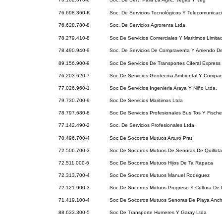
76.698.360-K
Soc. De Servicios Tecnológicos Y Telecomunicac
76.628.780-8
Soc. De Servicios Agrorenta Ltda.
78.279.410-8
Soc De Servicios Comerciales Y Maritimos Limita
78.490.940-9
Soc. De Servicios De Compraventa Y Arriendo D
89.156.900-9
Soc De Servicios De Transportes Ciferal Express
76.203.620-7
Soc De Servicios Geotecnia Ambiental Y Compan
77.026.960-1
Soc De Servicios Ingenieria Araya Y Niño Ltda.
79.730.700-9
Soc De Servicios Maritimos Ltda
78.797.680-8
Soc De Servicios Profesionales Bus Tos Y Fischer
77.142.490-2
Soc. De Servicios Profesionales Ltda.
70.496.700-4
Soc De Socorros Mutuos Arturo Prat
72.506.700-3
Soc De Socorros Mutuos De Senoras De Quillota
72.511.000-6
Soc De Socorros Mutuos Hijos De Ta Rapaca
72.313.700-4
Soc De Socorros Mutuos Manuel Rodriguez
72.121.900-3
Soc De Socorros Mutuos Progreso Y Cultura De 
71.419.100-4
Soc De Socorros Mutuos Senoras De Playa Anc
88.633.300-5
Soc De Transporte Humeres Y Garay Ltda