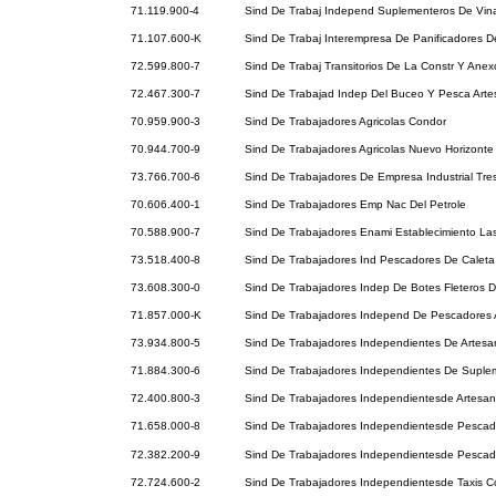
71.119.900-4
Sind De Trabaj Independ Suplementeros De Vin
71.107.600-K
Sind De Trabaj Interempresa De Panificadores D
72.599.800-7
Sind De Trabaj Transitorios De La Constr Y Ane
72.467.300-7
Sind De Trabajad Indep Del Buceo Y Pesca Art
70.959.900-3
Sind De Trabajadores Agricolas Condor
70.944.700-9
Sind De Trabajadores Agricolas Nuevo Horizonte
73.766.700-6
Sind De Trabajadores De Empresa Industrial Tr
70.606.400-1
Sind De Trabajadores Emp Nac Del Petrole
70.588.900-7
Sind De Trabajadores Enami Establecimiento La
73.518.400-8
Sind De Trabajadores Ind Pescadores De Caleta 
73.608.300-0
Sind De Trabajadores Indep De Botes Fleteros 
71.857.000-K
Sind De Trabajadores Independ De Pescadores 
73.934.800-5
Sind De Trabajadores Independientes De Artes
71.884.300-6
Sind De Trabajadores Independientes De Suple
72.400.800-3
Sind De Trabajadores Independientesde Artesa
71.658.000-8
Sind De Trabajadores Independientesde Pescad
72.382.200-9
Sind De Trabajadores Independientesde Pesca
72.724.600-2
Sind De Trabajadores Independientesde Taxis Co