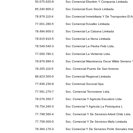
50.075.620-9
Soc Comercial Eberlein Y Compania Limitada
85.240.900-2
Soc Comercial Euro Stock Limitada
78.979.110-4
Soc Comercial Inmobiliaria Y De Transportes El A
77.001.280-5
Soc Comercial Kovalko Limitada
78.494.600-2
Soc Comercial La Cabana Limitada
78.615.910-5
Soc Comercial La Nona Limitada
78.549.540-3
Soc Comercial La Piedra Feliz Ltda.
77.000.780-1
Soc Comercial La Vertiente Ltda.
78.876.990-3
Soc Comercial Maestranza Oscar Wilde Serrano
78.205.110-5
Soc. Comercial Puerto De San Antonio
88.823.500-0
Soc Comercial Regional Limitada
77.836.230-9
Soc Comercial Socoval Spa
77.591.270-7
Soc. Comercial Tecnostore Ltda.
78.076.350-7
Soc. Comercial Y Agricola Escudero Ltda
79.754.340-3
Soc Comercial Y Agricola La Petorquina L
77.798.560-4
Soc. Comercial Y De Servicios Arbeit Chile Ltda.
77.758.000-0
Soc. Comercial Y De Servicios Mafa Limitada
78.384.170-3
Soc Comercial Y De Servicios Profe Sionales Inte