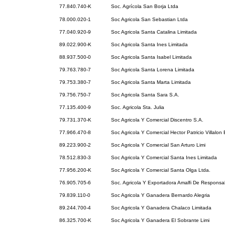
77.840.740-K
Soc. Agrícola San Borja Ltda
78.000.020-1
Soc Agricola San Sebastian Ltda
77.040.920-9
Soc Agricola Santa Catalina Limitada
89.022.900-K
Soc Agricola Santa Ines Limitada
88.937.500-0
Soc Agricola Santa Isabel Limitada
79.763.780-7
Soc Agricola Santa Lorena Limitada
79.753.380-7
Soc Agricola Santa Marta Limitada
79.756.750-7
Soc Agricola Santa Sara S.A.
77.135.400-9
Soc. Agricola Sta. Julia
79.731.370-K
Soc Agricola Y Comercial Discentro S.A.
77.966.470-8
Soc Agricola Y Comercial Hector Patricio Villalon 
89.223.900-2
Soc Agricola Y Comercial San Arturo Limi
78.512.830-3
Soc Agricola Y Comercial Santa Ines Limitada
77.956.200-K
Soc Agricola Y Comercial Santa Olga Ltda.
76.905.705-6
Soc. Agricola Y Exportadora Amalfi De Responsab
79.839.110-0
Soc Agricola Y Ganadera Bernardo Alegria
89.244.700-4
Soc Agricola Y Ganadera Chalaco Limitada
86.325.700-K
Soc Agricola Y Ganadera El Sobrante Limi