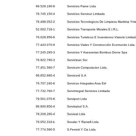
99.529.190-8
Servicios Paine Ltda
76.745.150-4
Servicios Serviout Limitada
76.498.052-2
Servicios Tecnologicos De Limpieza Maritima Ymi
52.002.718-1
Servicios Transporte Morales E.I.R.L.
76.028.956-6
Servicios Turisticos E Inversiones Viatoris Limita
77.443.070-9
Servicios Viales Y Construcción Ecomundo Ltda.
77.245.285-3
Servicios Y Asesoerias Bombus Drone Spa
76.922.790-3
Serviclean Sor
77.451.560-7
Servicom Computacion Ltda.
96.852.680-4
Servicord S.A
76.707.240-6
Servicos Integrales Arsa Eirl
77.732.760-7
Servintegral Servicios Limitada
79.501.070-K
Serviport Ltda
96.600.850-4
Servisalud S.A.
78.209.280-4
Servival Ltda
76.052.316-k
Sessler Y Ramelli Ltda
77.774.590-5
S.Ferretti Y Cia Ltda