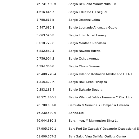
76.731.630-5
Sergio Del Solar Manufactura Eirl
4.516.645-7
Sergio Eduardo Gil Seguel
7.758.613-k
Sergio Jimenez Labra
5.447.635-3
Sergio Leonardo Ahumada Gaete
5.663.520-3
Sergio Luis Hadad Heresy
8.018.779-3
Sergio Montane Peñaloza
5.842.549-4
Sergio Navarro Huerta
5.756.904-2
Sergio Ochoa Arenas
4.294.308-8
Sergio Olmos Jimenez
76.408.770-4
Sergio Orlando Kortmann Maldonado E.I.R.L.
4.315.429-K
Sergio Raul Leon Hinojosa
5.283.181-4
Sergio Salgado Segura
78.571.880-1
Sergio Villarroel Jeldes Hermano Y Cía. Ltda.
76.780.607-8
Sernuda & Sernuda Y Compañia Limitada
76.230.539-9
Serted.Eirl
76.044.830-3
Serv. Integ. Y Mantencion Sima Lt
77.905.780-1
Serv Prof De Capacit Y Desarrollo Ocupacional S
61.606.607-2
Serv Salud Vina Del Mar Quillota Centro