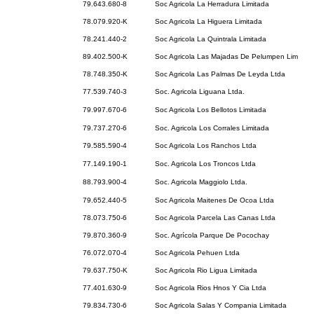
79.643.680-8
Soc Agricola La Herradura Limitada
78.079.920-K
Soc Agricola La Higuera Limitada
78.241.440-2
Soc Agricola La Quintrala Limitada
89.402.500-K
Soc Agricola Las Majadas De Pelumpen Lim
78.748.350-K
Soc Agricola Las Palmas De Leyda Ltda
77.539.740-3
Soc. Agricola Liguana Ltda.
79.997.670-6
Soc Agricola Los Bellotos Limitada
79.737.270-6
Soc. Agricola Los Corrales Limitada
79.585.590-4
Soc Agricola Los Ranchos Ltda
77.149.190-1
Soc. Agricola Los Troncos Ltda
88.793.900-4
Soc. Agricola Maggiolo Ltda.
79.652.440-5
Soc Agricola Maitenes De Ocoa Ltda
78.073.750-6
Soc Agricola Parcela Las Canas Ltda
79.870.360-9
Soc. Agrícola Parque De Pocochay
76.072.070-4
Soc Agricola Pehuen Ltda
79.637.750-K
Soc Agricola Rio Ligua Limitada
77.401.630-9
Soc Agricola Rios Hnos Y Cia Ltda
79.834.730-6
Soc Agricola Salas Y Compania Limitada