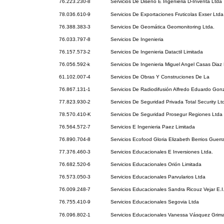
76.223.230-8
Servicios De Diseño E Ingenieria D-Inventa Ltda
78.036.610-9
Servicios De Exportaciones Fruticolas Exser Ltda
76.388.383-3
Servicios De Geomática Geomonitoring Ltda.
76.033.797-8
Servicios De Ingenieria
76.157.573-2
Servicios De Ingenieria Datactil Limitada
76.056.592-k
Servicios De Ingenieria Miguel Angel Casas Diaz E
61.102.007-4
Servicios De Obras Y Construciones De La
76.867.131-1
Servicios De Radiodifusión Alfredo Eduardo Gon
77.823.930-2
Servicios De Seguridad Privada Total Security Lt
78.570.410-K
Servicios De Seguridad Prosegur Regiones Ltda
76.564.572-7
Servicios E Ingenieria Paez Limitada
76.890.704-8
Servicios Ecofood Gloria Elizabeth Berrios Guerr
77.376.460-3
Servicios Educacionales E Inversiones Ltda.
76.682.520-6
Servicios Educacionales Orión Limitada
76.573.050-3
Servicios Educacionales Parvularios Ltda
76.009.248-7
Servicios Educacionales Sandra Ricouz Vejar E.I
76.755.410-9
Servicios Educacionales Segovia Ltda
76.096.802-1
Servicios Educacionales Vanessa Vásquez Grimal