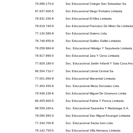
76.698.170-4
Soc Educacional Colegio San Sebastian Sa
87.637.400-5
Soc Educacional Diego Portales Limitada
78.931.330-K
Soc Educacional El Alba Limitada
78.619.740-6
Soc Educacional Francisco De Miran Da Limitada
77.134.580-8
Soc Educacional Galeno Ltda
78.748.650-9
Soc Educacional Galileo Galilei Limitada
76.058.884-9
Soc. Educacional Hidalgo Y Sepulveda Limitada
78.917.990-5
Soc Educacional Jara Y Cena Limitada
77.829.180-0
Soc. Educacional Jardin Infantil Y Sala Cuna An
96.504.710-7
Soc Educacional Litoral Central Sa
77.001.060-8
Soc Educacional Manantial Limitada
77.463.450-9
Soc. Educacional Meza Gonzalez Ltda.
79.548.230-K
Soc Educacional Miguel De Unamuno Limita
89.455.600-5
Soc Educacional Palma Y Penna Limitada
99.559.160-k
Soc. Educacional Saavedra Y Madariaga S.A.
78.090.560-3
Soc Educacional San Miguel Arcangel Limitada
77.334.700-K
Soc. Educacional Santa Ines Ltda.
78.142.750-0
Soc Educacional Villa Alemana Limitada