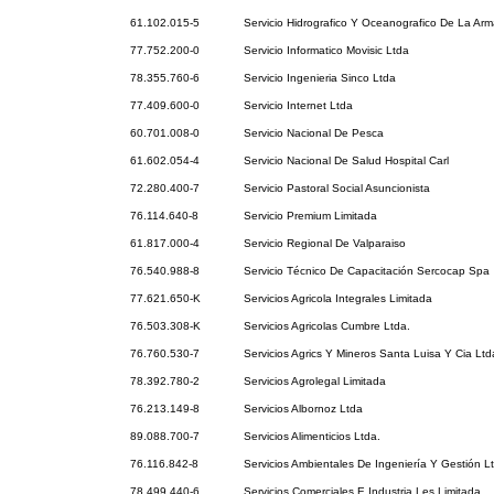
61.102.015-5
Servicio Hidrografico Y Oceanografico De La Ar
77.752.200-0
Servicio Informatico Movisic Ltda
78.355.760-6
Servicio Ingenieria Sinco Ltda
77.409.600-0
Servicio Internet Ltda
60.701.008-0
Servicio Nacional De Pesca
61.602.054-4
Servicio Nacional De Salud Hospital Carl
72.280.400-7
Servicio Pastoral Social Asuncionista
76.114.640-8
Servicio Premium Limitada
61.817.000-4
Servicio Regional De Valparaiso
76.540.988-8
Servicio Técnico De Capacitación Sercocap Spa
77.621.650-K
Servicios Agricola Integrales Limitada
76.503.308-K
Servicios Agricolas Cumbre Ltda.
76.760.530-7
Servicios Agrics Y Mineros Santa Luisa Y Cia Ltd
78.392.780-2
Servicios Agrolegal Limitada
76.213.149-8
Servicios Albornoz Ltda
89.088.700-7
Servicios Alimenticios Ltda.
76.116.842-8
Servicios Ambientales De Ingeniería Y Gestión L
78.499.440-6
Servicios Comerciales E Industria Les Limitada