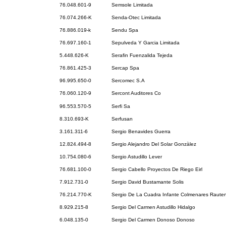
76.048.601-9
Semsole Limitada
76.074.266-K
Senda-Otec Limitada
76.886.019-k
Sendu Spa
76.697.160-1
Sepulveda Y Garcia Limitada
5.448.626-K
Serafin Fuenzalida Tejeda
76.861.425-3
Sercap Spa
96.995.650-0
Sercomec S.A
76.060.120-9
Sercont Auditores Co
96.553.570-5
Serfi Sa
8.310.693-K
Serfusan
3.161.311-6
Sergio Benavides Guerra
12.824.494-8
Sergio Alejandro Del Solar Gonzàlez
10.754.080-6
Sergio Astudillo Lever
76.681.100-0
Sergio Cabello Proyectos De Riego Eirl
7.912.731-0
Sergio David Bustamante Solis
76.214.770-K
Sergio De La Cuadra Infante Colmenares Rauten
8.929.215-8
Sergio Del Carmen Astudillo Hidalgo
6.048.135-0
Sergio Del Carmen Donoso Donoso