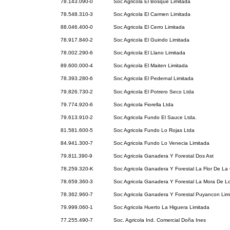
78.143.090-0
Soc Agricola El Bosque Limitada
78.548.310-3
Soc Agricola El Carmen Limitada
88.046.400-0
Soc Agricola El Cerro Limitada
78.917.840-2
Soc Agricola El Guindo Limitada
78.002.290-6
Soc Agricola El Llano Limitada
89.600.000-4
Soc Agricola El Maiten Limitada
78.393.280-6
Soc Agricola El Pedernal Limitada
79.826.730-2
Soc Agricola El Potrero Seco Ltda
79.774.920-6
Soc Agricola Fiorella Ltda
79.613.910-2
Soc Agricola Fundo El Sauce Ltda.
81.581.600-5
Soc Agricola Fundo Lo Rojas Ltda
84.941.300-7
Soc Agricola Fundo Lo Venecia Limitada
79.811.390-9
Soc Agricola Ganadera Y Forestal Dos Ast
78.259.320-K
Soc Agricola Ganadera Y Forestal La Flor De La
78.659.360-3
Soc Agricola Ganadera Y Forestal La Mora De L
78.362.960-7
Soc Agricola Ganadera Y Forestal Puyancon Lim
79.999.060-1
Soc Agricola Huerto La Higuera Limitada
77.255.490-7
Soc. Agricola Ind. Comercial Doña Ines