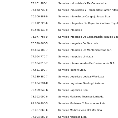
78.101.980-1
Servicios Industriales Y De Comercio Ltd
76.863.730-k
Servicios Industriales Y Transportes Ramon Alfar
76.306.888-9
Servicios Informáticos Cangrejo Ideas Spa.
76.312.720-6
Servicios Integrados De Capacitación Para Tripu
99.556.140-9
Servicios Integrales
76.077.757-9
Servicios Integrales De Capacitación Impulso Sp
76.570.860-5
Servicios Integrales De Gas Ltda.
96.884.180-7
Servicios Integrales De Mantenimientos S.A.
77.094.770-7
Servicios Integrales Limitada
76.504.310-7
Servicios Internacionales De Gastronomía S.A.
77.621.190-7
Servicios Isanetti Ltda.
77.539.380-7
Servicios Logisticos Logical Way Ltda
76.004.234-K
Servicios Logísticos Ser-Log Limitada
79.509.640-K
Servicios Logisticos Spa
78.562.990-6
Servicios Maritimos Tecnicos Limitada
88.056.400-5
Servicios Marítimos Y Transportes Ltda.
76.337.360-6
Servicios Medicos Viña Del Mar Spa
77.094.880-0
Servicios Nauticos Ltda