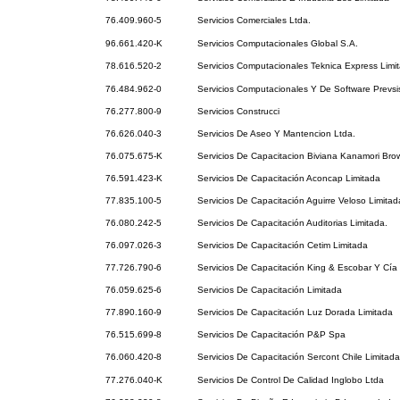
76.409.960-5
Servicios Comerciales Ltda.
96.661.420-K
Servicios Computacionales Global S.A.
78.616.520-2
Servicios Computacionales Teknica Express Limi
76.484.962-0
Servicios Computacionales Y De Software Prevs
76.277.800-9
Servicios Construcci
76.626.040-3
Servicios De Aseo Y Mantencion Ltda.
76.075.675-K
Servicios De Capacitacion Biviana Kanamori Bro
76.591.423-K
Servicios De Capacitación Aconcap Limitada
77.835.100-5
Servicios De Capacitación Aguirre Veloso Limitad
76.080.242-5
Servicios De Capacitación Auditorias Limitada.
76.097.026-3
Servicios De Capacitación Cetim Limitada
77.726.790-6
Servicios De Capacitación King & Escobar Y Cía 
76.059.625-6
Servicios De Capacitación Limitada
77.890.160-9
Servicios De Capacitación Luz Dorada Limitada
76.515.699-8
Servicios De Capacitación P&P Spa
76.060.420-8
Servicios De Capacitación Sercont Chile Limitada
77.276.040-K
Servicios De Control De Calidad Inglobo Ltda