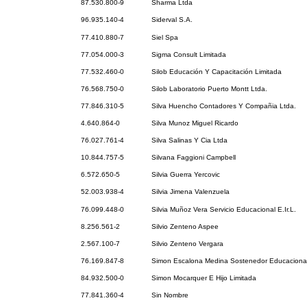
87.530.800-9
Sharma Ltda
96.935.140-4
Siderval S.A.
77.410.880-7
Siel Spa
77.054.000-3
Sigma Consult Limitada
77.532.460-0
Silob Educación Y Capacitación Limitada
76.568.750-0
Silob Laboratorio Puerto Montt Ltda.
77.846.310-5
Silva Huencho Contadores Y Compañia Ltda.
4.640.864-0
Silva Munoz Miguel Ricardo
76.027.761-4
Silva Salinas Y Cia Ltda
10.844.757-5
Silvana Faggioni Campbell
6.572.650-5
Silvia Guerra Yercovic
52.003.938-4
Silvia Jimena Valenzuela
76.099.448-0
Silvia Muñoz Vera Servicio Educacional E.Ir.L.
8.256.561-2
Silvio Zenteno Aspee
2.567.100-7
Silvio Zenteno Vergara
76.169.847-8
Simon Escalona Medina Sostenedor Educaciona
84.932.500-0
Simon Mocarquer E Hijo Limitada
77.841.360-4
Sin Nombre