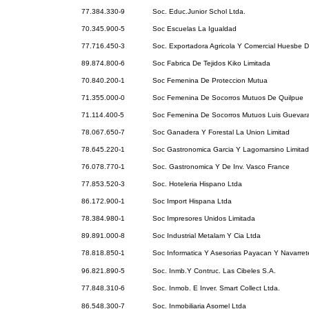
77.384.330-9
Soc. Educ.Junior Schol Ltda.
70.345.900-5
Soc Escuelas La Igualdad
77.716.450-3
Soc. Exportadora Agricola Y Comercial Huesbe De
89.874.800-6
Soc Fabrica De Tejidos Kiko Limitada
70.840.200-1
Soc Femenina De Proteccion Mutua
71.355.000-0
Soc Femenina De Socorros Mutuos De Quilpue
71.114.400-5
Soc Femenina De Socorros Mutuos Luis Guevara
78.067.650-7
Soc Ganadera Y Forestal La Union Limitad
78.645.220-1
Soc Gastronomica Garcia Y Lagomarsino Limita
76.078.770-1
Soc. Gastronomica Y De Inv. Vasco France
77.853.520-3
Soc. Hoteleria Hispano Ltda
86.172.900-1
Soc Import Hispana Ltda
78.384.980-1
Soc Impresores Unidos Limitada
89.891.000-8
Soc Industrial Metalam Y Cia Ltda
78.818.850-1
Soc Informatica Y Asesorias Payacan Y Navarret
96.821.890-5
Soc. Inmb.Y Contruc. Las Cibeles S.A.
77.848.310-6
Soc. Inmob. E Inver. Smart Collect Ltda.
86.548.300-7
Soc. Inmobiliaria Asomel Ltda