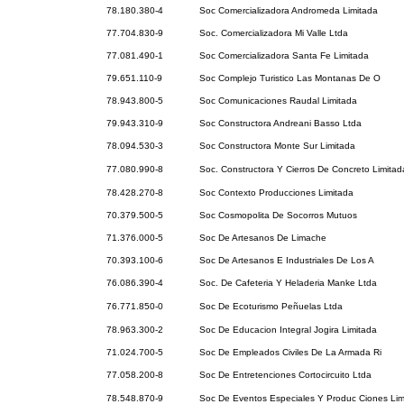
78.180.380-4
Soc Comercializadora Andromeda Limitada
77.704.830-9
Soc. Comercializadora Mi Valle Ltda
77.081.490-1
Soc Comercializadora Santa Fe Limitada
79.651.110-9
Soc Complejo Turistico Las Montanas De O
78.943.800-5
Soc Comunicaciones Raudal Limitada
79.943.310-9
Soc Constructora Andreani Basso Ltda
78.094.530-3
Soc Constructora Monte Sur Limitada
77.080.990-8
Soc. Constructora Y Cierros De Concreto Limitad
78.428.270-8
Soc Contexto Producciones Limitada
70.379.500-5
Soc Cosmopolita De Socorros Mutuos
71.376.000-5
Soc De Artesanos De Limache
70.393.100-6
Soc De Artesanos E Industriales De Los A
76.086.390-4
Soc. De Cafeteria Y Heladeria Manke Ltda
76.771.850-0
Soc De Ecoturismo Peñuelas Ltda
78.963.300-2
Soc De Educacion Integral Jogira Limitada
71.024.700-5
Soc De Empleados Civiles De La Armada Ri
77.058.200-8
Soc De Entretenciones Cortocircuito Ltda
78.548.870-9
Soc De Eventos Especiales Y Produc Ciones Lim