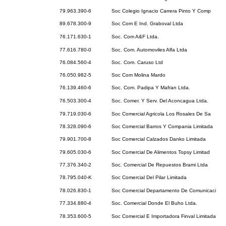
79.963.390-6
Soc Colegio Ignacio Carrera Pinto Y Comp
89.678.300-9
Soc Com E Ind. Graboval Ltda
76.171.630-1
Soc. Com A&F Ltda.
77.616.780-0
Soc. Com. Automoviles Alfa Ltda
76.084.560-4
Soc. Com. Caruso Ltd
76.050.982-5
Soc Com Molina Mardo
76.139.460-6
Soc. Com. Padipa Y Mafran Ltda.
76.503.300-4
Soc. Comer. Y Serv. Del Aconcagua Ltda.
79.719.030-6
Soc Comercial Agricola Los Rosales De Sa
78.328.090-6
Soc Comercial Barros Y Compania Limitada
79.901.700-8
Soc Comercial Calzados Danko Limitada
79.605.030-6
Soc Comercial De Alimentos Topsy Limitad
77.376.340-2
Soc. Comercial De Repuestos Brami Ltda
78.795.040-K
Soc Comercial Del Pilar Limitada
78.026.830-1
Soc Comercial Departamento De Comunicaci
77.334.880-4
Soc. Comercial Donde El Buho Ltda.
78.353.600-5
Soc Comercial E Importadora Finval Limitada