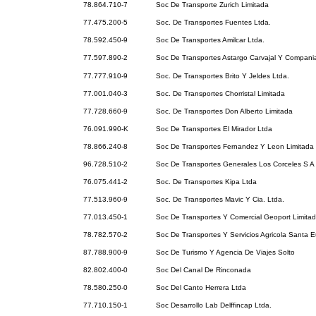
78.864.710-7
Soc De Transporte Zurich Limitada
77.475.200-5
Soc. De Transportes Fuentes Ltda.
78.592.450-9
Soc De Transportes Amilcar Ltda.
77.597.890-2
Soc De Transportes Astargo Carvajal Y Compani
77.777.910-9
Soc. De Transportes Brito Y Jeldes Ltda.
77.001.040-3
Soc. De Transportes Chorristal Limitada
77.728.660-9
Soc. De Transportes Don Alberto Limitada
76.091.990-K
Soc De Transportes El Mirador Ltda
78.866.240-8
Soc De Transportes Fernandez Y Leon Limitada
96.728.510-2
Soc De Transportes Generales Los Corceles S A
76.075.441-2
Soc. De Transportes Kipa Ltda
77.513.960-9
Soc. De Transportes Mavic Y Cia. Ltda.
77.013.450-1
Soc De Transportes Y Comercial Geoport Limita
78.782.570-2
Soc De Transportes Y Servicios Agricola Santa 
87.788.900-9
Soc De Turismo Y Agencia De Viajes Solto
82.802.400-0
Soc Del Canal De Rinconada
78.580.250-0
Soc Del Canto Herrera Ltda
77.710.150-1
Soc Desarrollo Lab Delffincap Ltda.