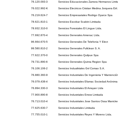
76.120.093-3
Servicios Educacionales Zamora Hermanos Limit
76.022.992-K
Servicios Electricos Cristian Medina Jorquera Eirl.
76.219.624-7
Servicios Empresariales Rodrigo Oyarce Spa
78.621.810-1
Servicios Escobar Scabini Limitada
78.932.310-0
Servicios Forestales El Lingue Ltda.
77.692.870-4
Servicios Generales Amenac Ltda.
96.664.670-5
Servicios Generales De Telefonia Y Elect
99.580.810-2
Servicios Generales Fullclean S. A.
77.622.370-0
Servicios Generales Quilpue Spa
79.731.890-6
Servicios Generales Quinta Region Spa
76.106.106-2
Servicios Indualtriales Gvl Comao S.A.
76.880.360-9
Servicios Industriales De Ingenieria Y Mantención
76.079.438-4
Servicios Industriales Efamac Sociedad Anónima
76.894.330-3
Servicios Industriales El Arrayan Ltda
77.900.890-8
Servicios Industriales Emow Limitada
76.713.010-4
Servicios Industriales Jose Santos Ossa Manicke
77.625.630-7
Servicios Industriales Limitada
77.755.010-1
Servicios Industriales Reyes Y Moreno Ltda.