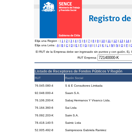
Elija una Region :
|
1
|
2
|
3
|
4
|
5
|
6
|
7
|
8
|
9
|
10
|
11
|
12
|
13
|
14
|
Elija una Letra :
A
|
B
|
C
|
D
|
E
|
F
|
G
|
H
|
I
|
J
|
K
|
L
|
M
|
N
|
O
|
P
|
El RUT de la Empresa debe ser ingresado sin puntos y con guión, Ej
RUT Empresa
Listado de Receptores de Fondos Públicos V Región
RUT
Razón Social
76.045.080-4
S & E Consultores Limitada
92.048.000-4
Saam S.A.
76.106.200-K
Sabaj Hermanos Y Vivanco Ltda.
76.164.360-6
Sai Ltda
76.092.203-K
Saim S.A.
78.418.140-5
Saimic Ltda
52.005.492-8
Saimpresora Gabriela Ramirez