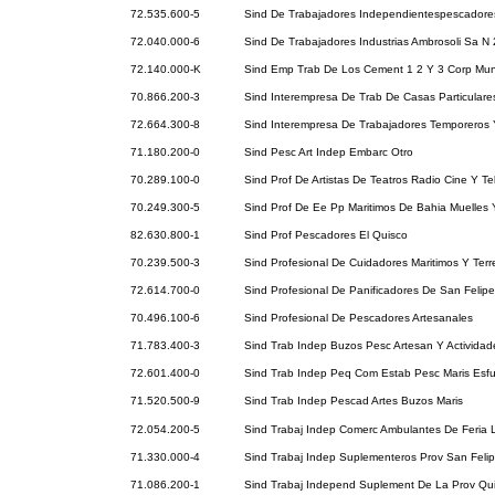
72.535.600-5
Sind De Trabajadores Independientespescadore
72.040.000-6
Sind De Trabajadores Industrias Ambrosoli Sa N 
72.140.000-K
Sind Emp Trab De Los Cement 1 2 Y 3 Corp Mun
70.866.200-3
Sind Interempresa De Trab De Casas Particulare
72.664.300-8
Sind Interempresa De Trabajadores Temporeros
71.180.200-0
Sind Pesc Art Indep Embarc Otro
70.289.100-0
Sind Prof De Artistas De Teatros Radio Cine Y Te
70.249.300-5
Sind Prof De Ee Pp Maritimos De Bahia Muelles 
82.630.800-1
Sind Prof Pescadores El Quisco
70.239.500-3
Sind Profesional De Cuidadores Maritimos Y Terr
72.614.700-0
Sind Profesional De Panificadores De San Felipe
70.496.100-6
Sind Profesional De Pescadores Artesanales
71.783.400-3
Sind Trab Indep Buzos Pesc Artesan Y Activida
72.601.400-0
Sind Trab Indep Peq Com Estab Pesc Maris Esfu
71.520.500-9
Sind Trab Indep Pescad Artes Buzos Maris
72.054.200-5
Sind Trabaj Indep Comerc Ambulantes De Feria 
71.330.000-4
Sind Trabaj Indep Suplementeros Prov San Feli
71.086.200-1
Sind Trabaj Independ Suplement De La Prov Qui