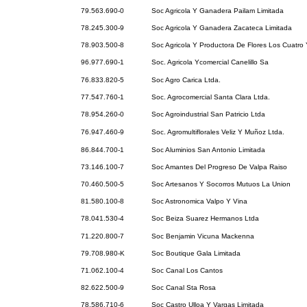
79.563.690-0
Soc Agricola Y Ganadera Pailam Limitada
78.245.300-9
Soc Agricola Y Ganadera Zacateca Limitada
78.903.500-8
Soc Agricola Y Productora De Flores Los Cuatro 
96.977.690-1
Soc. Agricola Ycomercial Canelillo Sa
76.833.820-5
Soc Agro Carica Ltda.
77.547.760-1
Soc. Agrocomercial Santa Clara Ltda.
78.954.260-0
Soc Agroindustrial San Patricio Ltda
76.947.460-9
Soc. Agromultiflorales Veliz Y Muñoz Ltda.
86.844.700-1
Soc Aluminios San Antonio Limitada
73.146.100-7
Soc Amantes Del Progreso De Valpa Raiso
70.460.500-5
Soc Artesanos Y Socorros Mutuos La Union
81.580.100-8
Soc Astronomica Valpo Y Vina
78.041.530-4
Soc Beiza Suarez Hermanos Ltda
71.220.800-7
Soc Benjamin Vicuna Mackenna
79.708.980-K
Soc Boutique Gala Limitada
71.062.100-4
Soc Canal Los Cantos
82.622.500-9
Soc Canal Sta Rosa
78.586.710-6
Soc Castro Ulloa Y Vargas Limitada