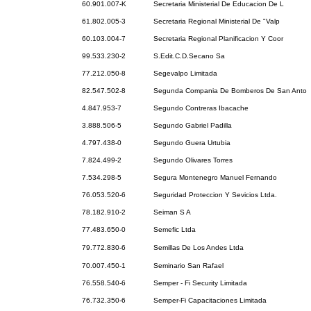
60.901.007-K
Secretaria Ministerial De Educacion De L
61.802.005-3
Secretaria Regional Ministerial De "Valp
60.103.004-7
Secretaria Regional Planificacion Y Coor
99.533.230-2
S.Edit.C.D.Secano Sa
77.212.050-8
Segevalpo Limitada
82.547.502-8
Segunda Compania De Bomberos De San Anto
4.847.953-7
Segundo Contreras Ibacache
3.888.506-5
Segundo Gabriel Padilla
4.797.438-0
Segundo Guera Urtubia
7.824.499-2
Segundo Olivares Torres
7.534.298-5
Segura Montenegro Manuel Fernando
76.053.520-6
Seguridad Proteccion Y Sevicios Ltda.
78.182.910-2
Seiman S A
77.483.650-0
Semefic Ltda
79.772.830-6
Semillas De Los Andes Ltda
70.007.450-1
Seminario San Rafael
76.558.540-6
Semper - Fi Security Limitada
76.732.350-6
Semper-Fi Capacitaciones Limitada