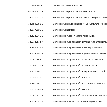
76.409.960-5
Servicios Comerciales Ltda.
96.661.420-K
Servicios Computacionales Global S.A.
78.616.520-2
Servicios Computacionales Teknica Express Limi
76.484.962-0
Servicios Computacionales Y De Software Prevs
76.277.800-9
Servicios Construcci
76.626.040-3
Servicios De Aseo Y Mantencion Ltda.
76.075.675-K
Servicios De Capacitacion Biviana Kanamori Bro
76.591.423-K
Servicios De Capacitación Aconcap Limitada
77.835.100-5
Servicios De Capacitación Aguirre Veloso Limitad
76.080.242-5
Servicios De Capacitación Auditorias Limitada.
76.097.026-3
Servicios De Capacitación Cetim Limitada
77.726.790-6
Servicios De Capacitación King & Escobar Y Cía 
76.059.625-6
Servicios De Capacitación Limitada
77.890.160-9
Servicios De Capacitación Luz Dorada Limitada
76.515.699-8
Servicios De Capacitación P&P Spa
76.060.420-8
Servicios De Capacitación Sercont Chile Limitada
77.276.040-K
Servicios De Control De Calidad Inglobo Ltda