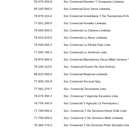
50.075.620-9
Soc Comercial Eberlein Y Compania Limitada
85.240.900-2
Soc Comercial Euro Stock Limitada
78.979.110-4
Soc Comercial Inmobiliaria Y De Transportes El A
77.001.280-5
Soc Comercial Kovalko Limitada
78.494.600-2
Soc Comercial La Cabana Limitada
78.615.910-5
Soc Comercial La Nona Limitada
78.549.540-3
Soc Comercial La Piedra Feliz Ltda.
77.000.780-1
Soc Comercial La Vertiente Ltda.
78.876.990-3
Soc Comercial Maestranza Oscar Wilde Serrano
78.205.110-5
Soc. Comercial Puerto De San Antonio
88.823.500-0
Soc Comercial Regional Limitada
77.836.230-9
Soc Comercial Socoval Spa
77.591.270-7
Soc. Comercial Tecnostore Ltda.
78.076.350-7
Soc. Comercial Y Agricola Escudero Ltda
79.754.340-3
Soc Comercial Y Agricola La Petorquina L
77.798.560-4
Soc. Comercial Y De Servicios Arbeit Chile Ltda.
77.758.000-0
Soc. Comercial Y De Servicios Mafa Limitada
78.384.170-3
Soc Comercial Y De Servicios Profe Sionales Inte