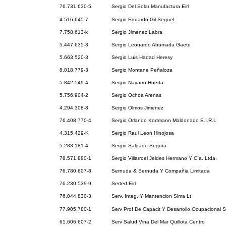
76.731.630-5
Sergio Del Solar Manufactura Eirl
4.516.645-7
Sergio Eduardo Gil Seguel
7.758.613-k
Sergio Jimenez Labra
5.447.635-3
Sergio Leonardo Ahumada Gaete
5.663.520-3
Sergio Luis Hadad Heresy
8.018.779-3
Sergio Montane Peñaloza
5.842.549-4
Sergio Navarro Huerta
5.756.904-2
Sergio Ochoa Arenas
4.294.308-8
Sergio Olmos Jimenez
76.408.770-4
Sergio Orlando Kortmann Maldonado E.I.R.L.
4.315.429-K
Sergio Raul Leon Hinojosa
5.283.181-4
Sergio Salgado Segura
78.571.880-1
Sergio Villarroel Jeldes Hermano Y Cía. Ltda.
76.780.607-8
Sernuda & Sernuda Y Compañia Limitada
76.230.539-9
Serted.Eirl
76.044.830-3
Serv. Integ. Y Mantencion Sima Lt
77.905.780-1
Serv Prof De Capacit Y Desarrollo Ocupacional S
61.606.607-2
Serv Salud Vina Del Mar Quillota Centro