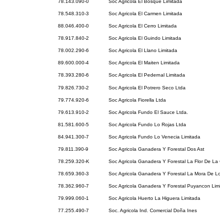
78.143.090-0
Soc Agricola El Bosque Limitada
78.548.310-3
Soc Agricola El Carmen Limitada
88.046.400-0
Soc Agricola El Cerro Limitada
78.917.840-2
Soc Agricola El Guindo Limitada
78.002.290-6
Soc Agricola El Llano Limitada
89.600.000-4
Soc Agricola El Maiten Limitada
78.393.280-6
Soc Agricola El Pedernal Limitada
79.826.730-2
Soc Agricola El Potrero Seco Ltda
79.774.920-6
Soc Agricola Fiorella Ltda
79.613.910-2
Soc Agricola Fundo El Sauce Ltda.
81.581.600-5
Soc Agricola Fundo Lo Rojas Ltda
84.941.300-7
Soc Agricola Fundo Lo Venecia Limitada
79.811.390-9
Soc Agricola Ganadera Y Forestal Dos Ast
78.259.320-K
Soc Agricola Ganadera Y Forestal La Flor De La
78.659.360-3
Soc Agricola Ganadera Y Forestal La Mora De L
78.362.960-7
Soc Agricola Ganadera Y Forestal Puyancon Lim
79.999.060-1
Soc Agricola Huerto La Higuera Limitada
77.255.490-7
Soc. Agricola Ind. Comercial Doña Ines