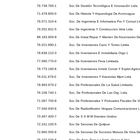
76.738.760-1
Soc De Gestión Tecnológica E Innovación Ltda
71.478.800-0
Soc De Historia Y Arqueologia De Aconcagua
76.071.310-4
Soc. De Ingenieria E Informatica Pro Y Consul L
76.052.831-5
Soc De Ingenieria Y Construccion Veta Ltda
88.183.600-9
Soc De Instal Repar Y Manten De Ascensores De
76.021.890-1
Soc. De Inversiones Cano Y Torres Limita
78.838.210-3
Soc De Inversiones E Inmobiliaria Orgo L
77.080.770-0
Soc De Inversiones Feva Limitada
78.775.180-6
Soc De Inversiones Inmob Constr Y Explot Agric
76.011.479-0
Soc. De Inversiones Y Asesorias Mpm Ltda
78.963.670-2
Soc De Profesionales De La Salud Limitada
76.108.740-1
Soc. De Profesionales De Las Org. Ltda
71.087.700-9
Soc De Profesionales Y Portuarios Fiscales De V
77.040.930-6
Soc De Radiodifusion Vergara Comunicaciones L
70.467.400-7
Soc De S S M M Gremios Unidos
72.241.100-5
Soc De Senoras De Quilpue
72.860.500-6
Soc De Senoras De Socorros Mutuos De Vina De
76.102.070-6
Soc. De Serv. Para La Agric. Vegas Y Veg