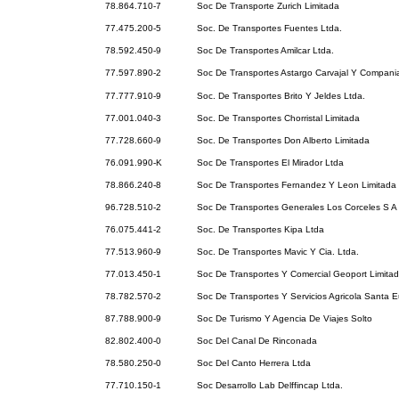
78.864.710-7
Soc De Transporte Zurich Limitada
77.475.200-5
Soc. De Transportes Fuentes Ltda.
78.592.450-9
Soc De Transportes Amilcar Ltda.
77.597.890-2
Soc De Transportes Astargo Carvajal Y Compani
77.777.910-9
Soc. De Transportes Brito Y Jeldes Ltda.
77.001.040-3
Soc. De Transportes Chorristal Limitada
77.728.660-9
Soc. De Transportes Don Alberto Limitada
76.091.990-K
Soc De Transportes El Mirador Ltda
78.866.240-8
Soc De Transportes Fernandez Y Leon Limitada
96.728.510-2
Soc De Transportes Generales Los Corceles S A
76.075.441-2
Soc. De Transportes Kipa Ltda
77.513.960-9
Soc. De Transportes Mavic Y Cia. Ltda.
77.013.450-1
Soc De Transportes Y Comercial Geoport Limita
78.782.570-2
Soc De Transportes Y Servicios Agricola Santa 
87.788.900-9
Soc De Turismo Y Agencia De Viajes Solto
82.802.400-0
Soc Del Canal De Rinconada
78.580.250-0
Soc Del Canto Herrera Ltda
77.710.150-1
Soc Desarrollo Lab Delffincap Ltda.