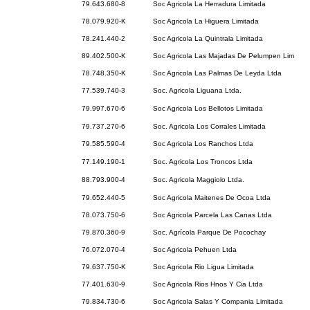
79.643.680-8
Soc Agricola La Herradura Limitada
78.079.920-K
Soc Agricola La Higuera Limitada
78.241.440-2
Soc Agricola La Quintrala Limitada
89.402.500-K
Soc Agricola Las Majadas De Pelumpen Lim
78.748.350-K
Soc Agricola Las Palmas De Leyda Ltda
77.539.740-3
Soc. Agricola Liguana Ltda.
79.997.670-6
Soc Agricola Los Bellotos Limitada
79.737.270-6
Soc. Agricola Los Corrales Limitada
79.585.590-4
Soc Agricola Los Ranchos Ltda
77.149.190-1
Soc. Agricola Los Troncos Ltda
88.793.900-4
Soc. Agricola Maggiolo Ltda.
79.652.440-5
Soc Agricola Maitenes De Ocoa Ltda
78.073.750-6
Soc Agricola Parcela Las Canas Ltda
79.870.360-9
Soc. Agrícola Parque De Pocochay
76.072.070-4
Soc Agricola Pehuen Ltda
79.637.750-K
Soc Agricola Rio Ligua Limitada
77.401.630-9
Soc Agricola Rios Hnos Y Cia Ltda
79.834.730-6
Soc Agricola Salas Y Compania Limitada