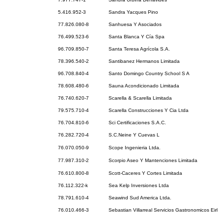
5.416.952-3
Sandra Yacques Pino
77.826.080-8
Sanhuesa Y Asociados
76.499.523-6
Santa Blanca Y Cía Spa
96.709.850-7
Santa Teresa Agrícola S.A.
78.396.540-2
Santibanez Hermanos Limitada
96.708.840-4
Santo Domingo Country School S A
78.608.480-6
Sauna Acondicionado Limitada
76.740.620-7
Scarella & Scarella Limitada
79.575.710-4
Scarella Construcciones Y Cia Ltda
76.704.810-6
Sci Certificaciones S.A.C.
76.282.720-4
S.C.Neine Y Cuevas L
76.070.050-9
Scope Ingenieria Ltda.
77.987.310-2
Scorpio Aseo Y Mantenciones Limitada
76.610.800-8
Scott-Caceres Y Cortes Limitada
76.112.322-k
Sea Kelp Inversiones Ltda
78.791.610-4
Seawind Sud America Ltda.
76.010.466-3
Sebastian Villarreal Servicios Gastronomicos Eirl