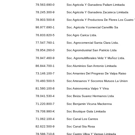
79.563.690-0
Soc Agricola Y Ganadera Pailam Limitada
78.245.300-9
Soc Agricola Y Ganadera Zacateca Limitada
78.903.500-8
Soc Agricola Y Productora De Flores Los Cuatro 
96.977.690-1
Soc. Agricola Ycomercial Canelillo Sa
76.833.820-5
Soc Agro Carica Ltda.
77.547.760-1
Soc. Agrocomercial Santa Clara Ltda.
78.954.260-0
Soc Agroindustrial San Patricio Ltda
76.947.460-9
Soc. Agromultiflorales Veliz Y Muñoz Ltda.
86.844.700-1
Soc Aluminios San Antonio Limitada
73.146.100-7
Soc Amantes Del Progreso De Valpa Raiso
70.460.500-5
Soc Artesanos Y Socorros Mutuos La Union
81.580.100-8
Soc Astronomica Valpo Y Vina
78.041.530-4
Soc Beiza Suarez Hermanos Ltda
71.220.800-7
Soc Benjamin Vicuna Mackenna
79.708.980-K
Soc Boutique Gala Limitada
71.062.100-4
Soc Canal Los Cantos
82.622.500-9
Soc Canal Sta Rosa
78.586.710-6
Soc Castro Ulloa Y Vargas Limitada