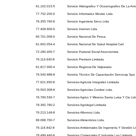
61.102.015-5
Servicio Hidrografico Y Oceanografico De La Ar
77.752.200-0
Servicio Informatico Movisic Ltda
78.355.760-6
Servicio Ingenieria Sinco Ltda
77.409.600-0
Servicio Internet Ltda
60.701.008-0
Servicio Nacional De Pesca
61.602.054-4
Servicio Nacional De Salud Hospital Carl
72.280.400-7
Servicio Pastoral Social Asuncionista
76.114.640-8
Servicio Premium Limitada
61.817.000-4
Servicio Regional De Valparaiso
76.540.988-8
Servicio Técnico De Capacitación Sercocap Spa
77.621.650-K
Servicios Agricola Integrales Limitada
76.503.308-K
Servicios Agricolas Cumbre Ltda.
76.760.530-7
Servicios Agrics Y Mineros Santa Luisa Y Cia Ltd
78.392.780-2
Servicios Agrolegal Limitada
76.213.149-8
Servicios Albornoz Ltda
89.088.700-7
Servicios Alimenticios Ltda.
76.116.842-8
Servicios Ambientales De Ingeniería Y Gestión L
78.499.440-6
Servicios Comerciales E Industria Les Limitada