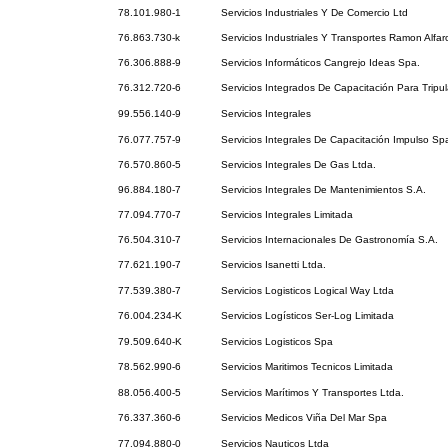
78.101.980-1
Servicios Industriales Y De Comercio Ltd
76.863.730-k
Servicios Industriales Y Transportes Ramon Alfar
76.306.888-9
Servicios Informáticos Cangrejo Ideas Spa.
76.312.720-6
Servicios Integrados De Capacitación Para Tripu
99.556.140-9
Servicios Integrales
76.077.757-9
Servicios Integrales De Capacitación Impulso Sp
76.570.860-5
Servicios Integrales De Gas Ltda.
96.884.180-7
Servicios Integrales De Mantenimientos S.A.
77.094.770-7
Servicios Integrales Limitada
76.504.310-7
Servicios Internacionales De Gastronomía S.A.
77.621.190-7
Servicios Isanetti Ltda.
77.539.380-7
Servicios Logisticos Logical Way Ltda
76.004.234-K
Servicios Logísticos Ser-Log Limitada
79.509.640-K
Servicios Logisticos Spa
78.562.990-6
Servicios Maritimos Tecnicos Limitada
88.056.400-5
Servicios Marítimos Y Transportes Ltda.
76.337.360-6
Servicios Medicos Viña Del Mar Spa
77.094.880-0
Servicios Nauticos Ltda