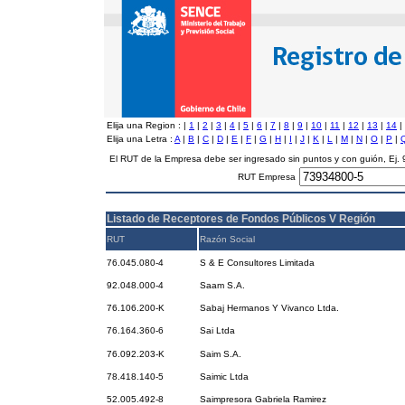
Elija una Region :
|
1
|
2
|
3
|
4
|
5
|
6
|
7
|
8
|
9
|
10
|
11
|
12
|
13
|
14
|
Elija una Letra :
A
|
B
|
C
|
D
|
E
|
F
|
G
|
H
|
I
|
J
|
K
|
L
|
M
|
N
|
O
|
P
|
El RUT de la Empresa debe ser ingresado sin puntos y con guión, Ej
RUT Empresa
Listado de Receptores de Fondos Públicos V Región
RUT
Razón Social
76.045.080-4
S & E Consultores Limitada
92.048.000-4
Saam S.A.
76.106.200-K
Sabaj Hermanos Y Vivanco Ltda.
76.164.360-6
Sai Ltda
76.092.203-K
Saim S.A.
78.418.140-5
Saimic Ltda
52.005.492-8
Saimpresora Gabriela Ramirez