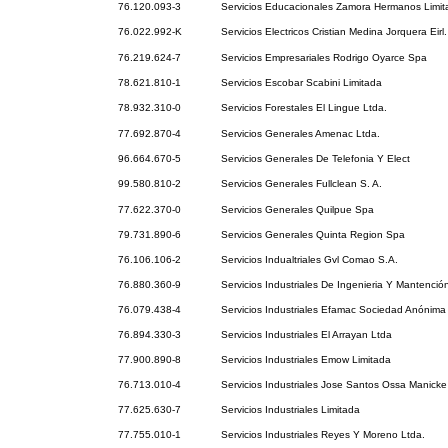
76.120.093-3
Servicios Educacionales Zamora Hermanos Limit
76.022.992-K
Servicios Electricos Cristian Medina Jorquera Eirl.
76.219.624-7
Servicios Empresariales Rodrigo Oyarce Spa
78.621.810-1
Servicios Escobar Scabini Limitada
78.932.310-0
Servicios Forestales El Lingue Ltda.
77.692.870-4
Servicios Generales Amenac Ltda.
96.664.670-5
Servicios Generales De Telefonia Y Elect
99.580.810-2
Servicios Generales Fullclean S. A.
77.622.370-0
Servicios Generales Quilpue Spa
79.731.890-6
Servicios Generales Quinta Region Spa
76.106.106-2
Servicios Indualtriales Gvl Comao S.A.
76.880.360-9
Servicios Industriales De Ingenieria Y Mantención
76.079.438-4
Servicios Industriales Efamac Sociedad Anónima
76.894.330-3
Servicios Industriales El Arrayan Ltda
77.900.890-8
Servicios Industriales Emow Limitada
76.713.010-4
Servicios Industriales Jose Santos Ossa Manicke
77.625.630-7
Servicios Industriales Limitada
77.755.010-1
Servicios Industriales Reyes Y Moreno Ltda.