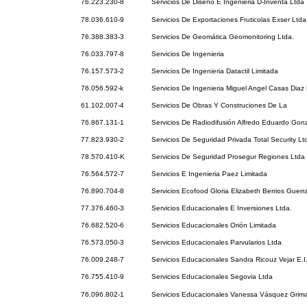
76.223.230-8
Servicios De Diseño E Ingenieria D-Inventa Ltda
78.036.610-9
Servicios De Exportaciones Fruticolas Exser Ltda
76.388.383-3
Servicios De Geomática Geomonitoring Ltda.
76.033.797-8
Servicios De Ingenieria
76.157.573-2
Servicios De Ingenieria Datactil Limitada
76.056.592-k
Servicios De Ingenieria Miguel Angel Casas Diaz E
61.102.007-4
Servicios De Obras Y Construciones De La
76.867.131-1
Servicios De Radiodifusión Alfredo Eduardo Gon
77.823.930-2
Servicios De Seguridad Privada Total Security Lt
78.570.410-K
Servicios De Seguridad Prosegur Regiones Ltda
76.564.572-7
Servicios E Ingenieria Paez Limitada
76.890.704-8
Servicios Ecofood Gloria Elizabeth Berrios Guerr
77.376.460-3
Servicios Educacionales E Inversiones Ltda.
76.682.520-6
Servicios Educacionales Orión Limitada
76.573.050-3
Servicios Educacionales Parvularios Ltda
76.009.248-7
Servicios Educacionales Sandra Ricouz Vejar E.I
76.755.410-9
Servicios Educacionales Segovia Ltda
76.096.802-1
Servicios Educacionales Vanessa Vásquez Grimal