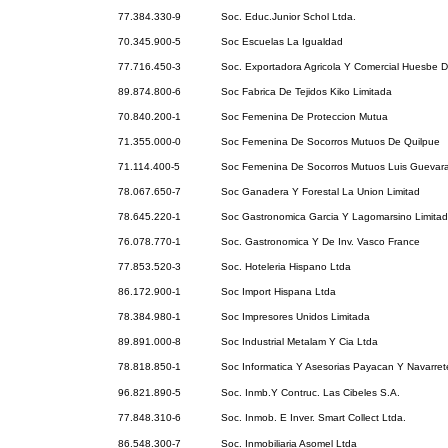
77.384.330-9
Soc. Educ.Junior Schol Ltda.
70.345.900-5
Soc Escuelas La Igualdad
77.716.450-3
Soc. Exportadora Agricola Y Comercial Huesbe De
89.874.800-6
Soc Fabrica De Tejidos Kiko Limitada
70.840.200-1
Soc Femenina De Proteccion Mutua
71.355.000-0
Soc Femenina De Socorros Mutuos De Quilpue
71.114.400-5
Soc Femenina De Socorros Mutuos Luis Guevara
78.067.650-7
Soc Ganadera Y Forestal La Union Limitad
78.645.220-1
Soc Gastronomica Garcia Y Lagomarsino Limita
76.078.770-1
Soc. Gastronomica Y De Inv. Vasco France
77.853.520-3
Soc. Hoteleria Hispano Ltda
86.172.900-1
Soc Import Hispana Ltda
78.384.980-1
Soc Impresores Unidos Limitada
89.891.000-8
Soc Industrial Metalam Y Cia Ltda
78.818.850-1
Soc Informatica Y Asesorias Payacan Y Navarret
96.821.890-5
Soc. Inmb.Y Contruc. Las Cibeles S.A.
77.848.310-6
Soc. Inmob. E Inver. Smart Collect Ltda.
86.548.300-7
Soc. Inmobiliaria Asomel Ltda