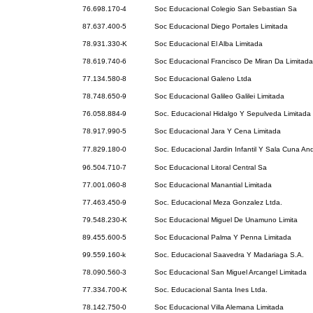
76.698.170-4
Soc Educacional Colegio San Sebastian Sa
87.637.400-5
Soc Educacional Diego Portales Limitada
78.931.330-K
Soc Educacional El Alba Limitada
78.619.740-6
Soc Educacional Francisco De Miran Da Limitada
77.134.580-8
Soc Educacional Galeno Ltda
78.748.650-9
Soc Educacional Galileo Galilei Limitada
76.058.884-9
Soc. Educacional Hidalgo Y Sepulveda Limitada
78.917.990-5
Soc Educacional Jara Y Cena Limitada
77.829.180-0
Soc. Educacional Jardin Infantil Y Sala Cuna An
96.504.710-7
Soc Educacional Litoral Central Sa
77.001.060-8
Soc Educacional Manantial Limitada
77.463.450-9
Soc. Educacional Meza Gonzalez Ltda.
79.548.230-K
Soc Educacional Miguel De Unamuno Limita
89.455.600-5
Soc Educacional Palma Y Penna Limitada
99.559.160-k
Soc. Educacional Saavedra Y Madariaga S.A.
78.090.560-3
Soc Educacional San Miguel Arcangel Limitada
77.334.700-K
Soc. Educacional Santa Ines Ltda.
78.142.750-0
Soc Educacional Villa Alemana Limitada