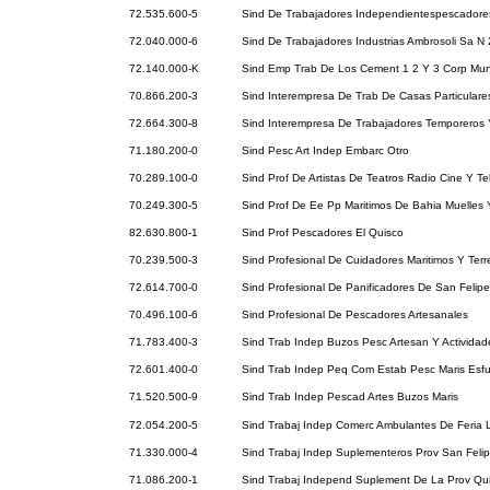
72.535.600-5
Sind De Trabajadores Independientespescadore
72.040.000-6
Sind De Trabajadores Industrias Ambrosoli Sa N 
72.140.000-K
Sind Emp Trab De Los Cement 1 2 Y 3 Corp Mun
70.866.200-3
Sind Interempresa De Trab De Casas Particulare
72.664.300-8
Sind Interempresa De Trabajadores Temporeros
71.180.200-0
Sind Pesc Art Indep Embarc Otro
70.289.100-0
Sind Prof De Artistas De Teatros Radio Cine Y Te
70.249.300-5
Sind Prof De Ee Pp Maritimos De Bahia Muelles 
82.630.800-1
Sind Prof Pescadores El Quisco
70.239.500-3
Sind Profesional De Cuidadores Maritimos Y Terr
72.614.700-0
Sind Profesional De Panificadores De San Felipe
70.496.100-6
Sind Profesional De Pescadores Artesanales
71.783.400-3
Sind Trab Indep Buzos Pesc Artesan Y Activida
72.601.400-0
Sind Trab Indep Peq Com Estab Pesc Maris Esfu
71.520.500-9
Sind Trab Indep Pescad Artes Buzos Maris
72.054.200-5
Sind Trabaj Indep Comerc Ambulantes De Feria 
71.330.000-4
Sind Trabaj Indep Suplementeros Prov San Feli
71.086.200-1
Sind Trabaj Independ Suplement De La Prov Qui