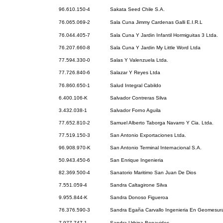
96.610.150-4
Sakata Seed Chile S.A.
76.065.069-2
Sala Cuna Jimmy Cardenas Galli E.I.R.L
76.044.405-7
Sala Cuna Y Jardin Infantil Hormiguitas 3 Ltda.
76.207.660-8
Sala Cuna Y Jardin My Little Word Ltda
77.594.330-0
Salas Y Valenzuela Ltda.
77.726.840-6
Salazar Y Reyes Ltda
76.860.650-1
Salud Integral Cabildo
6.400.106-K
Salvador Contreras Silva
3.432.038-1
Salvador Forno Aguila
77.652.810-2
Samuel Alberto Taborga Navarro Y Cia. Ltda.
77.519.150-3
San Antonio Exportaciones Ltda.
96.908.970-K
San Antonio Terminal Internacional S.A.
50.943.450-6
San Enrique Ingenieria
82.369.500-4
Sanatorio Maritimo San Juan De Dios
7.551.059-4
Sandra Caltagirone Silva
9.955.844-K
Sandra Donoso Figueroa
76.376.590-3
Sandra Egaña Carvallo Ingenieria En Geomesura
7.977.747-1
Sandra Urbina Benavides