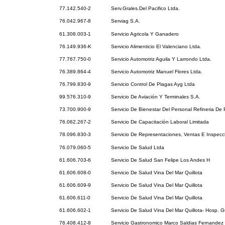
77.142.540-2
Serv.Grales.Del Pacifico Ltda.
76.042.967-8
Serviag S.A.
61.308.003-1
Servicio Agricola Y Ganadero
76.149.936-K
Servicio Alimenticio El Valenciano Ltda.
77.767.750-0
Servicio Automotriz Aguila Y Larrondo Ltda.
76.389.864-4
Servicio Automotriz Manuel Flores Ltda.
76.799.830-9
Servicio Control De Plagas Ayg Ltda
99.576.310-9
Servicio De Aviación Y Terminales S.A.
73.700.900-9
Servicio De Bienestar Del Personal Refineria De 
76.062.267-2
Servicio De Capacitación Laboral Limitada
78.096.830-3
Servicio De Representaciones, Ventas E Inspec
76.079.060-5
Servicio De Salud Ltda
61.606.703-6
Servicio De Salud San Felipe Los Andes H
61.606.608-0
Servicio De Salud Vina Del Mar Quillota
61.606.609-9
Servicio De Salud Vina Del Mar Quillota
61.606.611-0
Servicio De Salud Vina Del Mar Quillota
61.606.602-1
Servicio De Salud Vina Del Mar Quillota- Hosp. 
76.408.412-8
Servicio Gastronomico Marco Saldias Fernandez 