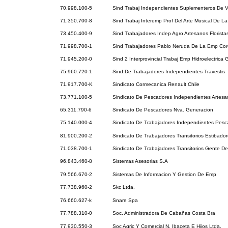
70.998.100-5
Sind Trabaj Independientes Suplementeros De V
71.350.700-8
Sind Trabaj Interemp Prof Del Arte Musical De La
73.450.400-9
Sind Trabajadores Indep Agro Artesanos Florista
71.998.700-1
Sind Trabajadores Pablo Neruda De La Emp Cor
71.945.200-0
Sind 2 Interprovincial Trabaj Emp Hidroelectrica 
75.960.720-1
Sind.De Trabajadores Independientes Travestis
71.917.700-K
Sindicato Cormecanica Renault Chile
73.771.100-5
Sindicato De Pescadores Independientes Artesa
65.311.790-6
Sindicato De Pescadores Nva. Generacion
75.140.000-4
Sindicato De Trabajadores Independientes Pesc
81.900.200-2
Sindicato De Trabajadores Transitorios Estibador
71.038.700-1
Sindicato De Trabajadores Transitorios Gente D
96.843.460-8
Sistemas Asesorias S.A
79.566.670-2
Sistemas De Informacion Y Gestion De Emp
77.738.960-2
Skc Ltda.
76.660.627-k
Snare Spa
77.788.310-0
Soc. Administradora De Cabañas Costa Bra
77.930.550-3
Soc Agric Y Comercial N. Ibaceta E Hijos Ltda.