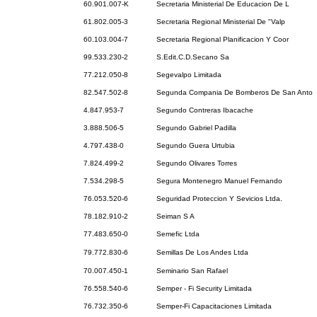
60.901.007-K
Secretaria Ministerial De Educacion De L
61.802.005-3
Secretaria Regional Ministerial De "Valp
60.103.004-7
Secretaria Regional Planificacion Y Coor
99.533.230-2
S.Edit.C.D.Secano Sa
77.212.050-8
Segevalpo Limitada
82.547.502-8
Segunda Compania De Bomberos De San Anto
4.847.953-7
Segundo Contreras Ibacache
3.888.506-5
Segundo Gabriel Padilla
4.797.438-0
Segundo Guera Urtubia
7.824.499-2
Segundo Olivares Torres
7.534.298-5
Segura Montenegro Manuel Fernando
76.053.520-6
Seguridad Proteccion Y Sevicios Ltda.
78.182.910-2
Seiman S A
77.483.650-0
Semefic Ltda
79.772.830-6
Semillas De Los Andes Ltda
70.007.450-1
Seminario San Rafael
76.558.540-6
Semper - Fi Security Limitada
76.732.350-6
Semper-Fi Capacitaciones Limitada