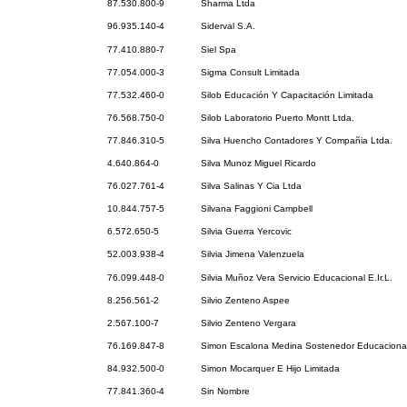
87.530.800-9
Sharma Ltda
96.935.140-4
Siderval S.A.
77.410.880-7
Siel Spa
77.054.000-3
Sigma Consult Limitada
77.532.460-0
Silob Educación Y Capacitación Limitada
76.568.750-0
Silob Laboratorio Puerto Montt Ltda.
77.846.310-5
Silva Huencho Contadores Y Compañia Ltda.
4.640.864-0
Silva Munoz Miguel Ricardo
76.027.761-4
Silva Salinas Y Cia Ltda
10.844.757-5
Silvana Faggioni Campbell
6.572.650-5
Silvia Guerra Yercovic
52.003.938-4
Silvia Jimena Valenzuela
76.099.448-0
Silvia Muñoz Vera Servicio Educacional E.Ir.L.
8.256.561-2
Silvio Zenteno Aspee
2.567.100-7
Silvio Zenteno Vergara
76.169.847-8
Simon Escalona Medina Sostenedor Educaciona
84.932.500-0
Simon Mocarquer E Hijo Limitada
77.841.360-4
Sin Nombre