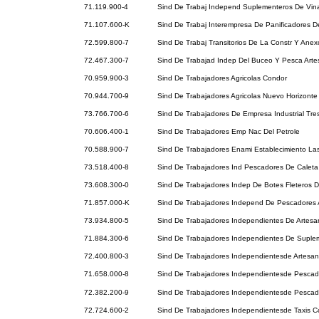
71.119.900-4
Sind De Trabaj Independ Suplementeros De Vin
71.107.600-K
Sind De Trabaj Interempresa De Panificadores D
72.599.800-7
Sind De Trabaj Transitorios De La Constr Y Ane
72.467.300-7
Sind De Trabajad Indep Del Buceo Y Pesca Art
70.959.900-3
Sind De Trabajadores Agricolas Condor
70.944.700-9
Sind De Trabajadores Agricolas Nuevo Horizonte
73.766.700-6
Sind De Trabajadores De Empresa Industrial Tr
70.606.400-1
Sind De Trabajadores Emp Nac Del Petrole
70.588.900-7
Sind De Trabajadores Enami Establecimiento La
73.518.400-8
Sind De Trabajadores Ind Pescadores De Caleta 
73.608.300-0
Sind De Trabajadores Indep De Botes Fleteros 
71.857.000-K
Sind De Trabajadores Independ De Pescadores 
73.934.800-5
Sind De Trabajadores Independientes De Artes
71.884.300-6
Sind De Trabajadores Independientes De Suple
72.400.800-3
Sind De Trabajadores Independientesde Artesa
71.658.000-8
Sind De Trabajadores Independientesde Pescad
72.382.200-9
Sind De Trabajadores Independientesde Pesca
72.724.600-2
Sind De Trabajadores Independientesde Taxis Co