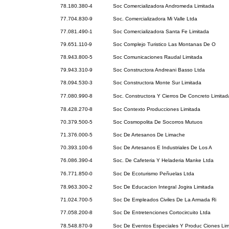
78.180.380-4
Soc Comercializadora Andromeda Limitada
77.704.830-9
Soc. Comercializadora Mi Valle Ltda
77.081.490-1
Soc Comercializadora Santa Fe Limitada
79.651.110-9
Soc Complejo Turistico Las Montanas De O
78.943.800-5
Soc Comunicaciones Raudal Limitada
79.943.310-9
Soc Constructora Andreani Basso Ltda
78.094.530-3
Soc Constructora Monte Sur Limitada
77.080.990-8
Soc. Constructora Y Cierros De Concreto Limitad
78.428.270-8
Soc Contexto Producciones Limitada
70.379.500-5
Soc Cosmopolita De Socorros Mutuos
71.376.000-5
Soc De Artesanos De Limache
70.393.100-6
Soc De Artesanos E Industriales De Los A
76.086.390-4
Soc. De Cafeteria Y Heladeria Manke Ltda
76.771.850-0
Soc De Ecoturismo Peñuelas Ltda
78.963.300-2
Soc De Educacion Integral Jogira Limitada
71.024.700-5
Soc De Empleados Civiles De La Armada Ri
77.058.200-8
Soc De Entretenciones Cortocircuito Ltda
78.548.870-9
Soc De Eventos Especiales Y Produc Ciones Lim