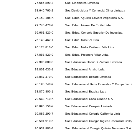
77.566.890-3
Soc. Dinamarca Limitada
78.645.760-2
Soc Distribuidora Y Comercial Xima Limitada
76.159.186-K
Soc. Educ. Agustin Edwars Valparaiso S.A.
79.745.470-2
Soc. Educ. Alonso De Ercilla Ltda.
76.661.820-0
Soc. Educ. Consejo Superior De Investiga
76.148.462-1
Soc. Educ. Mas Sol Ltda.
76.174.810-6
Soc. Educ. Mella Calderon Vila Ltda.
77.856.820-9
Soc. Educ. Prospero Villar Ltda.
79.995.880-5
Soc Educacion Osorio Y Zamora Limitada
78.801.630-1
Soc Educacional Anairo Ltda.
78.847.470-9
Soc Educacional Becarb Limitada
76.190.740-9
Soc. Educacional Berta Gonzalez Y Compañia L
78.876.800-1
Soc Educacional Bragica Ltda
79.543.710-K
Soc Educacional Casa Grande S A
78.890.150-K
Soc Educacional Casquin Limitada
79.887.290-7
Soc Educacional Colegio California Limit
78.591.910-6
Soc Educacional Colegio Ingles Greenland Colle
96.932.980-8
Soc. Educacional Colegio Quilota Terranova S.A.