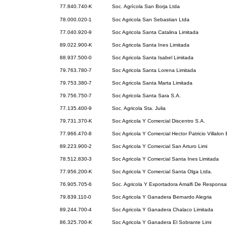
77.840.740-K
Soc. Agrícola San Borja Ltda
78.000.020-1
Soc Agricola San Sebastian Ltda
77.040.920-9
Soc Agricola Santa Catalina Limitada
89.022.900-K
Soc Agricola Santa Ines Limitada
88.937.500-0
Soc Agricola Santa Isabel Limitada
79.763.780-7
Soc Agricola Santa Lorena Limitada
79.753.380-7
Soc Agricola Santa Marta Limitada
79.756.750-7
Soc Agricola Santa Sara S.A.
77.135.400-9
Soc. Agricola Sta. Julia
79.731.370-K
Soc Agricola Y Comercial Discentro S.A.
77.966.470-8
Soc Agricola Y Comercial Hector Patricio Villalon 
89.223.900-2
Soc Agricola Y Comercial San Arturo Limi
78.512.830-3
Soc Agricola Y Comercial Santa Ines Limitada
77.956.200-K
Soc Agricola Y Comercial Santa Olga Ltda.
76.905.705-6
Soc. Agricola Y Exportadora Amalfi De Responsab
79.839.110-0
Soc Agricola Y Ganadera Bernardo Alegria
89.244.700-4
Soc Agricola Y Ganadera Chalaco Limitada
86.325.700-K
Soc Agricola Y Ganadera El Sobrante Limi