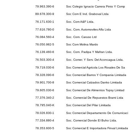
79.963.390-6
Soc Colegio Ignacio Carrera Pinto Y Comp
89.678.300-9
Soc Com E Ind. Graboval Ltda
76.171.630-1
Soc. Com A&F Ltda.
77.616.780-0
Soc. Com. Automoviles Alfa Ltda
76.084.560-4
Soc. Com. Caruso Ltd
76.050.982-5
Soc Com Molina Mardo
76.139.460-6
Soc. Com. Padipa Y Mafran Ltda.
76.503.300-4
Soc. Comer. Y Serv. Del Aconcagua Ltda.
79.719.030-6
Soc Comercial Agricola Los Rosales De Sa
78.328.090-6
Soc Comercial Barros Y Compania Limitada
79.901.700-8
Soc Comercial Calzados Danko Limitada
79.605.030-6
Soc Comercial De Alimentos Topsy Limitad
77.376.340-2
Soc. Comercial De Repuestos Brami Ltda
78.795.040-K
Soc Comercial Del Pilar Limitada
78.026.830-1
Soc Comercial Departamento De Comunicaci
77.334.880-4
Soc. Comercial Donde El Buho Ltda.
78.353.600-5
Soc Comercial E Importadora Finval Limitada