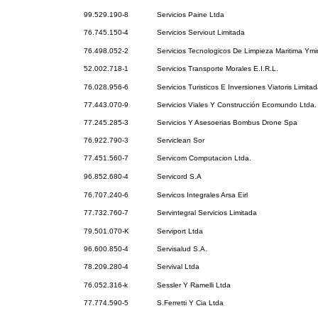
99.529.190-8
Servicios Paine Ltda
76.745.150-4
Servicios Serviout Limitada
76.498.052-2
Servicios Tecnologicos De Limpieza Maritima Ymi
52.002.718-1
Servicios Transporte Morales E.I.R.L.
76.028.956-6
Servicios Turisticos E Inversiones Viatoris Limita
77.443.070-9
Servicios Viales Y Construcción Ecomundo Ltda.
77.245.285-3
Servicios Y Asesoerias Bombus Drone Spa
76.922.790-3
Serviclean Sor
77.451.560-7
Servicom Computacion Ltda.
96.852.680-4
Servicord S.A
76.707.240-6
Servicos Integrales Arsa Eirl
77.732.760-7
Servintegral Servicios Limitada
79.501.070-K
Serviport Ltda
96.600.850-4
Servisalud S.A.
78.209.280-4
Servival Ltda
76.052.316-k
Sessler Y Ramelli Ltda
77.774.590-5
S.Ferretti Y Cia Ltda