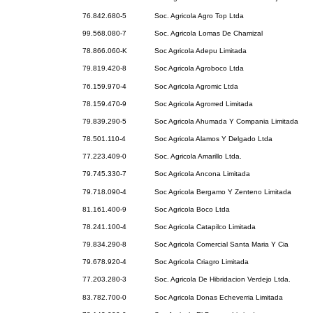
76.842.680-5
Soc. Agricola Agro Top Ltda
99.568.080-7
Soc. Agricola Lomas De Chamizal
78.866.060-K
Soc Agricola Adepu Limitada
79.819.420-8
Soc Agricola Agroboco Ltda
76.159.970-4
Soc Agricola Agromic Ltda
78.159.470-9
Soc Agricola Agrorred Limitada
79.839.290-5
Soc Agricola Ahumada Y Compania Limitada
78.501.110-4
Soc Agricola Alamos Y Delgado Ltda
77.223.409-0
Soc. Agricola Amarillo Ltda.
79.745.330-7
Soc Agricola Ancona Limitada
79.718.090-4
Soc Agricola Bergamo Y Zenteno Limitada
81.161.400-9
Soc Agricola Boco Ltda
78.241.100-4
Soc Agricola Catapilco Limitada
79.834.290-8
Soc Agricola Comercial Santa Maria Y Cia
79.678.920-4
Soc Agricola Criagro Limitada
77.203.280-3
Soc. Agricola De Hibridacion Verdejo Ltda.
83.782.700-0
Soc Agricola Donas Echeverria Limitada