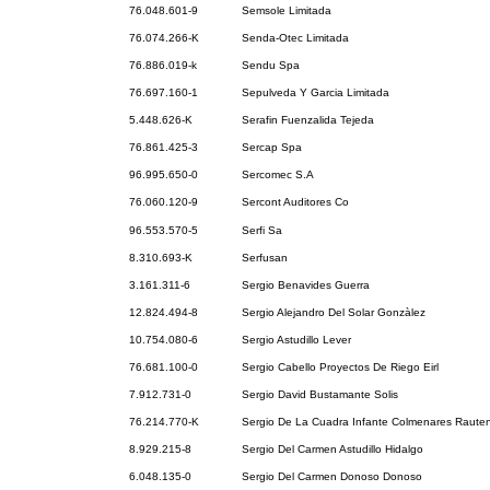
76.048.601-9
Semsole Limitada
76.074.266-K
Senda-Otec Limitada
76.886.019-k
Sendu Spa
76.697.160-1
Sepulveda Y Garcia Limitada
5.448.626-K
Serafin Fuenzalida Tejeda
76.861.425-3
Sercap Spa
96.995.650-0
Sercomec S.A
76.060.120-9
Sercont Auditores Co
96.553.570-5
Serfi Sa
8.310.693-K
Serfusan
3.161.311-6
Sergio Benavides Guerra
12.824.494-8
Sergio Alejandro Del Solar Gonzàlez
10.754.080-6
Sergio Astudillo Lever
76.681.100-0
Sergio Cabello Proyectos De Riego Eirl
7.912.731-0
Sergio David Bustamante Solis
76.214.770-K
Sergio De La Cuadra Infante Colmenares Rauten
8.929.215-8
Sergio Del Carmen Astudillo Hidalgo
6.048.135-0
Sergio Del Carmen Donoso Donoso