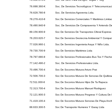
76.698.360-K
Soc. De Servicios Tecnológicos Y Telecomunicac
76.628.780-8
Soc. De Servicios Agrorenta Ltda.
78.279.410-8
Soc De Servicios Comerciales Y Maritimos Limita
78.490.940-9
Soc. De Servicios De Compraventa Y Arriendo D
89.156.900-9
Soc De Servicios De Transportes Ciferal Express
76.203.620-7
Soc De Servicios Geotecnia Ambiental Y Compan
77.026.960-1
Soc De Servicios Ingenieria Araya Y Niño Ltda.
79.730.700-9
Soc De Servicios Maritimos Ltda
78.797.680-8
Soc De Servicios Profesionales Bus Tos Y Fischer
77.142.490-2
Soc. De Servicios Profesionales Ltda.
70.496.700-4
Soc De Socorros Mutuos Arturo Prat
72.506.700-3
Soc De Socorros Mutuos De Senoras De Quillota
72.511.000-6
Soc De Socorros Mutuos Hijos De Ta Rapaca
72.313.700-4
Soc De Socorros Mutuos Manuel Rodriguez
72.121.900-3
Soc De Socorros Mutuos Progreso Y Cultura De 
71.419.100-4
Soc De Socorros Mutuos Senoras De Playa Anc
88.633.300-5
Soc De Transporte Humeres Y Garay Ltda