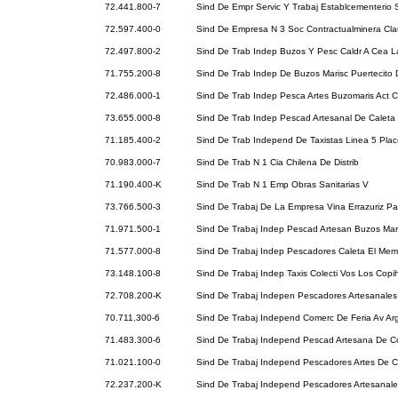
72.441.800-7
Sind De Empr Servic Y Trabaj Establcementerio 
72.597.400-0
Sind De Empresa N 3 Soc Contractualminera Cl
72.497.800-2
Sind De Trab Indep Buzos Y Pesc Caldr A Cea L
71.755.200-8
Sind De Trab Indep De Buzos Marisc Puertecito 
72.486.000-1
Sind De Trab Indep Pesca Artes Buzomaris Act 
73.655.000-8
Sind De Trab Indep Pescad Artesanal De Caleta
71.185.400-2
Sind De Trab Independ De Taxistas Linea 5 Pla
70.983.000-7
Sind De Trab N 1 Cia Chilena De Distrib
71.190.400-K
Sind De Trab N 1 Emp Obras Sanitarias V
73.766.500-3
Sind De Trabaj De La Empresa Vina Errazuriz 
71.971.500-1
Sind De Trabaj Indep Pescad Artesan Buzos Mar
71.577.000-8
Sind De Trabaj Indep Pescadores Caleta El Memb
73.148.100-8
Sind De Trabaj Indep Taxis Colecti Vos Los Cop
72.708.200-K
Sind De Trabaj Indepen Pescadores Artesanales
70.711.300-6
Sind De Trabaj Independ Comerc De Feria Av Ar
71.483.300-6
Sind De Trabaj Independ Pescad Artesana De 
71.021.100-0
Sind De Trabaj Independ Pescadores Artes De C
72.237.200-K
Sind De Trabaj Independ Pescadores Artesanale