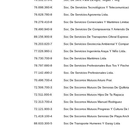
76.698.360-K
Soc. De Servicios Tecnológicos Y Telecomunicac
76.628.780-8
Soc. De Servicios Agrorenta Ltda.
78.279.410-8
Soc De Servicios Comerciales Y Maritimos Limita
78.490.940-9
Soc. De Servicios De Compraventa Y Arriendo D
89.156.900-9
Soc De Servicios De Transportes Ciferal Express
76.203.620-7
Soc De Servicios Geotecnia Ambiental Y Compan
77.026.960-1
Soc De Servicios Ingenieria Araya Y Niño Ltda.
79.730.700-9
Soc De Servicios Maritimos Ltda
78.797.680-8
Soc De Servicios Profesionales Bus Tos Y Fischer
77.142.490-2
Soc. De Servicios Profesionales Ltda.
70.496.700-4
Soc De Socorros Mutuos Arturo Prat
72.506.700-3
Soc De Socorros Mutuos De Senoras De Quillota
72.511.000-6
Soc De Socorros Mutuos Hijos De Ta Rapaca
72.313.700-4
Soc De Socorros Mutuos Manuel Rodriguez
72.121.900-3
Soc De Socorros Mutuos Progreso Y Cultura De 
71.419.100-4
Soc De Socorros Mutuos Senoras De Playa Anc
88.633.300-5
Soc De Transporte Humeres Y Garay Ltda