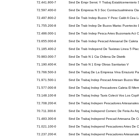
72.441.800-7
Sind De Empr Servic Y Trabaj Establcementerio 
72.597.400-0
Sind De Empresa N 3 Soc Contractualminera Cl
72.497.800-2
Sind De Trab Indep Buzos Y Pesc Caldr A Cea L
71.755.200-8
Sind De Trab Indep De Buzos Marisc Puertecito 
72.486.000-1
Sind De Trab Indep Pesca Artes Buzomaris Act 
73.655.000-8
Sind De Trab Indep Pescad Artesanal De Caleta
71.185.400-2
Sind De Trab Independ De Taxistas Linea 5 Pla
70.983.000-7
Sind De Trab N 1 Cia Chilena De Distrib
71.190.400-K
Sind De Trab N 1 Emp Obras Sanitarias V
73.766.500-3
Sind De Trabaj De La Empresa Vina Errazuriz 
71.971.500-1
Sind De Trabaj Indep Pescad Artesan Buzos Mar
71.577.000-8
Sind De Trabaj Indep Pescadores Caleta El Memb
73.148.100-8
Sind De Trabaj Indep Taxis Colecti Vos Los Cop
72.708.200-K
Sind De Trabaj Indepen Pescadores Artesanales
70.711.300-6
Sind De Trabaj Independ Comerc De Feria Av Ar
71.483.300-6
Sind De Trabaj Independ Pescad Artesana De 
71.021.100-0
Sind De Trabaj Independ Pescadores Artes De C
72.237.200-K
Sind De Trabaj Independ Pescadores Artesanale