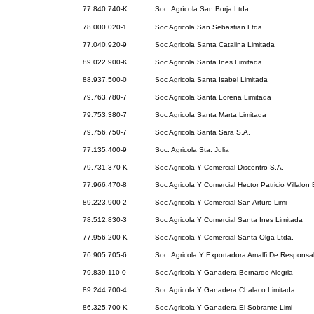
77.840.740-K
Soc. Agrícola San Borja Ltda
78.000.020-1
Soc Agricola San Sebastian Ltda
77.040.920-9
Soc Agricola Santa Catalina Limitada
89.022.900-K
Soc Agricola Santa Ines Limitada
88.937.500-0
Soc Agricola Santa Isabel Limitada
79.763.780-7
Soc Agricola Santa Lorena Limitada
79.753.380-7
Soc Agricola Santa Marta Limitada
79.756.750-7
Soc Agricola Santa Sara S.A.
77.135.400-9
Soc. Agricola Sta. Julia
79.731.370-K
Soc Agricola Y Comercial Discentro S.A.
77.966.470-8
Soc Agricola Y Comercial Hector Patricio Villalon 
89.223.900-2
Soc Agricola Y Comercial San Arturo Limi
78.512.830-3
Soc Agricola Y Comercial Santa Ines Limitada
77.956.200-K
Soc Agricola Y Comercial Santa Olga Ltda.
76.905.705-6
Soc. Agricola Y Exportadora Amalfi De Responsab
79.839.110-0
Soc Agricola Y Ganadera Bernardo Alegria
89.244.700-4
Soc Agricola Y Ganadera Chalaco Limitada
86.325.700-K
Soc Agricola Y Ganadera El Sobrante Limi