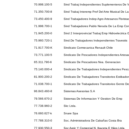
70.998.100-5
Sind Trabaj Independientes Suplementeros De V
71.350.700-8
Sind Trabaj Interemp Prof Del Arte Musical De La
73.450.400-9
Sind Trabajadores Indep Agro Artesanos Florista
71.998.700-1
Sind Trabajadores Pablo Neruda De La Emp Cor
71.945.200-0
Sind 2 Interprovincial Trabaj Emp Hidroelectrica 
75.960.720-1
Sind.De Trabajadores Independientes Travestis
71.917.700-K
Sindicato Cormecanica Renault Chile
73.771.100-5
Sindicato De Pescadores Independientes Artesa
65.311.790-6
Sindicato De Pescadores Nva. Generacion
75.140.000-4
Sindicato De Trabajadores Independientes Pesc
81.900.200-2
Sindicato De Trabajadores Transitorios Estibador
71.038.700-1
Sindicato De Trabajadores Transitorios Gente D
96.843.460-8
Sistemas Asesorias S.A
79.566.670-2
Sistemas De Informacion Y Gestion De Emp
77.738.960-2
Skc Ltda.
76.660.627-k
Snare Spa
77.788.310-0
Soc. Administradora De Cabañas Costa Bra
77.930.550-3
Soc Agric Y Comercial N. Ibaceta E Hijos Ltda.