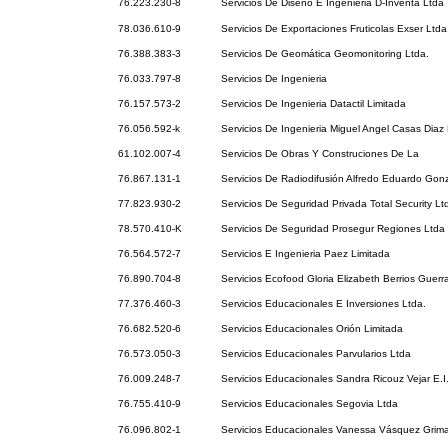
76.223.230-8
Servicios De Diseño E Ingenieria D-Inventa Ltda
78.036.610-9
Servicios De Exportaciones Fruticolas Exser Ltda
76.388.383-3
Servicios De Geomática Geomonitoring Ltda.
76.033.797-8
Servicios De Ingenieria
76.157.573-2
Servicios De Ingenieria Datactil Limitada
76.056.592-k
Servicios De Ingenieria Miguel Angel Casas Diaz E
61.102.007-4
Servicios De Obras Y Construciones De La
76.867.131-1
Servicios De Radiodifusión Alfredo Eduardo Gon
77.823.930-2
Servicios De Seguridad Privada Total Security Lt
78.570.410-K
Servicios De Seguridad Prosegur Regiones Ltda
76.564.572-7
Servicios E Ingenieria Paez Limitada
76.890.704-8
Servicios Ecofood Gloria Elizabeth Berrios Guerr
77.376.460-3
Servicios Educacionales E Inversiones Ltda.
76.682.520-6
Servicios Educacionales Orión Limitada
76.573.050-3
Servicios Educacionales Parvularios Ltda
76.009.248-7
Servicios Educacionales Sandra Ricouz Vejar E.I
76.755.410-9
Servicios Educacionales Segovia Ltda
76.096.802-1
Servicios Educacionales Vanessa Vásquez Grimal