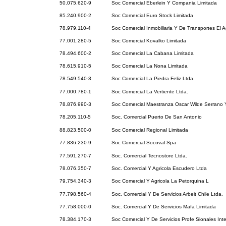
50.075.620-9
Soc Comercial Eberlein Y Compania Limitada
85.240.900-2
Soc Comercial Euro Stock Limitada
78.979.110-4
Soc Comercial Inmobiliaria Y De Transportes El A
77.001.280-5
Soc Comercial Kovalko Limitada
78.494.600-2
Soc Comercial La Cabana Limitada
78.615.910-5
Soc Comercial La Nona Limitada
78.549.540-3
Soc Comercial La Piedra Feliz Ltda.
77.000.780-1
Soc Comercial La Vertiente Ltda.
78.876.990-3
Soc Comercial Maestranza Oscar Wilde Serrano
78.205.110-5
Soc. Comercial Puerto De San Antonio
88.823.500-0
Soc Comercial Regional Limitada
77.836.230-9
Soc Comercial Socoval Spa
77.591.270-7
Soc. Comercial Tecnostore Ltda.
78.076.350-7
Soc. Comercial Y Agricola Escudero Ltda
79.754.340-3
Soc Comercial Y Agricola La Petorquina L
77.798.560-4
Soc. Comercial Y De Servicios Arbeit Chile Ltda.
77.758.000-0
Soc. Comercial Y De Servicios Mafa Limitada
78.384.170-3
Soc Comercial Y De Servicios Profe Sionales Inte