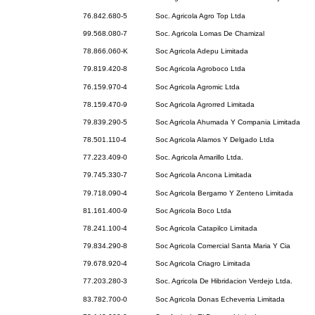
76.842.680-5
Soc. Agricola Agro Top Ltda
99.568.080-7
Soc. Agricola Lomas De Chamizal
78.866.060-K
Soc Agricola Adepu Limitada
79.819.420-8
Soc Agricola Agroboco Ltda
76.159.970-4
Soc Agricola Agromic Ltda
78.159.470-9
Soc Agricola Agrorred Limitada
79.839.290-5
Soc Agricola Ahumada Y Compania Limitada
78.501.110-4
Soc Agricola Alamos Y Delgado Ltda
77.223.409-0
Soc. Agricola Amarillo Ltda.
79.745.330-7
Soc Agricola Ancona Limitada
79.718.090-4
Soc Agricola Bergamo Y Zenteno Limitada
81.161.400-9
Soc Agricola Boco Ltda
78.241.100-4
Soc Agricola Catapilco Limitada
79.834.290-8
Soc Agricola Comercial Santa Maria Y Cia
79.678.920-4
Soc Agricola Criagro Limitada
77.203.280-3
Soc. Agricola De Hibridacion Verdejo Ltda.
83.782.700-0
Soc Agricola Donas Echeverria Limitada