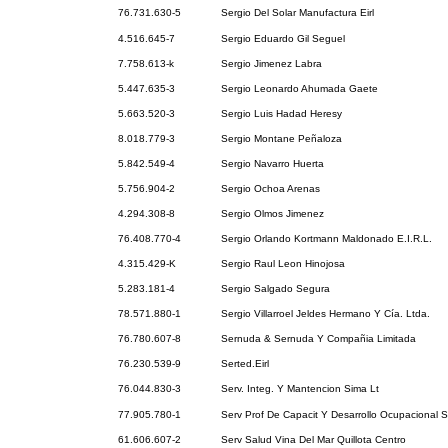
76.731.630-5
Sergio Del Solar Manufactura Eirl
4.516.645-7
Sergio Eduardo Gil Seguel
7.758.613-k
Sergio Jimenez Labra
5.447.635-3
Sergio Leonardo Ahumada Gaete
5.663.520-3
Sergio Luis Hadad Heresy
8.018.779-3
Sergio Montane Peñaloza
5.842.549-4
Sergio Navarro Huerta
5.756.904-2
Sergio Ochoa Arenas
4.294.308-8
Sergio Olmos Jimenez
76.408.770-4
Sergio Orlando Kortmann Maldonado E.I.R.L.
4.315.429-K
Sergio Raul Leon Hinojosa
5.283.181-4
Sergio Salgado Segura
78.571.880-1
Sergio Villarroel Jeldes Hermano Y Cía. Ltda.
76.780.607-8
Sernuda & Sernuda Y Compañia Limitada
76.230.539-9
Serted.Eirl
76.044.830-3
Serv. Integ. Y Mantencion Sima Lt
77.905.780-1
Serv Prof De Capacit Y Desarrollo Ocupacional S
61.606.607-2
Serv Salud Vina Del Mar Quillota Centro