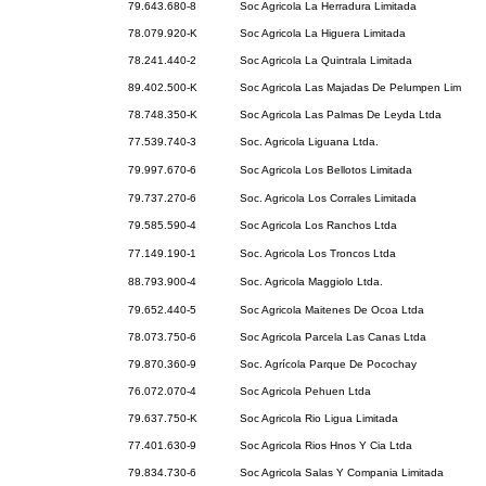
79.643.680-8
Soc Agricola La Herradura Limitada
78.079.920-K
Soc Agricola La Higuera Limitada
78.241.440-2
Soc Agricola La Quintrala Limitada
89.402.500-K
Soc Agricola Las Majadas De Pelumpen Lim
78.748.350-K
Soc Agricola Las Palmas De Leyda Ltda
77.539.740-3
Soc. Agricola Liguana Ltda.
79.997.670-6
Soc Agricola Los Bellotos Limitada
79.737.270-6
Soc. Agricola Los Corrales Limitada
79.585.590-4
Soc Agricola Los Ranchos Ltda
77.149.190-1
Soc. Agricola Los Troncos Ltda
88.793.900-4
Soc. Agricola Maggiolo Ltda.
79.652.440-5
Soc Agricola Maitenes De Ocoa Ltda
78.073.750-6
Soc Agricola Parcela Las Canas Ltda
79.870.360-9
Soc. Agrícola Parque De Pocochay
76.072.070-4
Soc Agricola Pehuen Ltda
79.637.750-K
Soc Agricola Rio Ligua Limitada
77.401.630-9
Soc Agricola Rios Hnos Y Cia Ltda
79.834.730-6
Soc Agricola Salas Y Compania Limitada