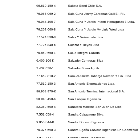
96.610.150-4
Sakata Seed Chile S.A.
76.065.069-2
Sala Cuna Jimmy Cardenas Galli E.I.R.L
76.044.405-7
Sala Cuna Y Jardin Infantil Hormiguitas 3 Ltda.
76.207.660-8
Sala Cuna Y Jardin My Little Word Ltda
77.594.330-0
Salas Y Valenzuela Ltda.
77.726.840-6
Salazar Y Reyes Ltda
76.860.650-1
Salud Integral Cabildo
6.400.106-K
Salvador Contreras Silva
3.432.038-1
Salvador Forno Aguila
77.652.810-2
Samuel Alberto Taborga Navarro Y Cia. Ltda.
77.519.150-3
San Antonio Exportaciones Ltda.
96.908.970-K
San Antonio Terminal Internacional S.A.
50.943.450-6
San Enrique Ingenieria
82.369.500-4
Sanatorio Maritimo San Juan De Dios
7.551.059-4
Sandra Caltagirone Silva
9.955.844-K
Sandra Donoso Figueroa
76.376.590-3
Sandra Egaña Carvallo Ingenieria En Geomesura
7.977.747-1
Sandra Urbina Benavides