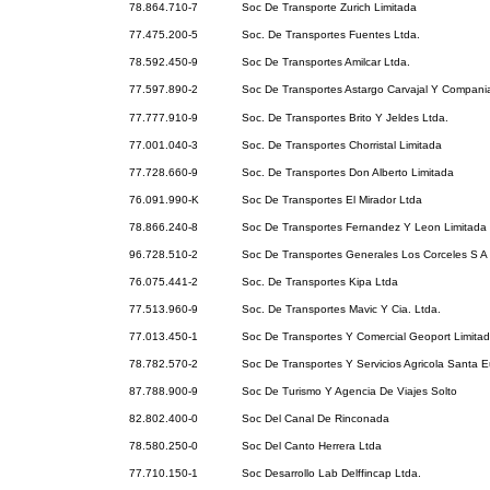
78.864.710-7
Soc De Transporte Zurich Limitada
77.475.200-5
Soc. De Transportes Fuentes Ltda.
78.592.450-9
Soc De Transportes Amilcar Ltda.
77.597.890-2
Soc De Transportes Astargo Carvajal Y Compani
77.777.910-9
Soc. De Transportes Brito Y Jeldes Ltda.
77.001.040-3
Soc. De Transportes Chorristal Limitada
77.728.660-9
Soc. De Transportes Don Alberto Limitada
76.091.990-K
Soc De Transportes El Mirador Ltda
78.866.240-8
Soc De Transportes Fernandez Y Leon Limitada
96.728.510-2
Soc De Transportes Generales Los Corceles S A
76.075.441-2
Soc. De Transportes Kipa Ltda
77.513.960-9
Soc. De Transportes Mavic Y Cia. Ltda.
77.013.450-1
Soc De Transportes Y Comercial Geoport Limita
78.782.570-2
Soc De Transportes Y Servicios Agricola Santa 
87.788.900-9
Soc De Turismo Y Agencia De Viajes Solto
82.802.400-0
Soc Del Canal De Rinconada
78.580.250-0
Soc Del Canto Herrera Ltda
77.710.150-1
Soc Desarrollo Lab Delffincap Ltda.