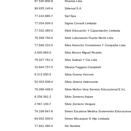
87.530.800-9
Sharma Ltda
96.935.140-4
Siderval S.A.
77.410.880-7
Siel Spa
77.054.000-3
Sigma Consult Limitada
77.532.460-0
Silob Educación Y Capacitación Limitada
76.568.750-0
Silob Laboratorio Puerto Montt Ltda.
77.846.310-5
Silva Huencho Contadores Y Compañia Ltda.
4.640.864-0
Silva Munoz Miguel Ricardo
76.027.761-4
Silva Salinas Y Cia Ltda
10.844.757-5
Silvana Faggioni Campbell
6.572.650-5
Silvia Guerra Yercovic
52.003.938-4
Silvia Jimena Valenzuela
76.099.448-0
Silvia Muñoz Vera Servicio Educacional E.Ir.L.
8.256.561-2
Silvio Zenteno Aspee
2.567.100-7
Silvio Zenteno Vergara
76.169.847-8
Simon Escalona Medina Sostenedor Educaciona
84.932.500-0
Simon Mocarquer E Hijo Limitada
77.841.360-4
Sin Nombre