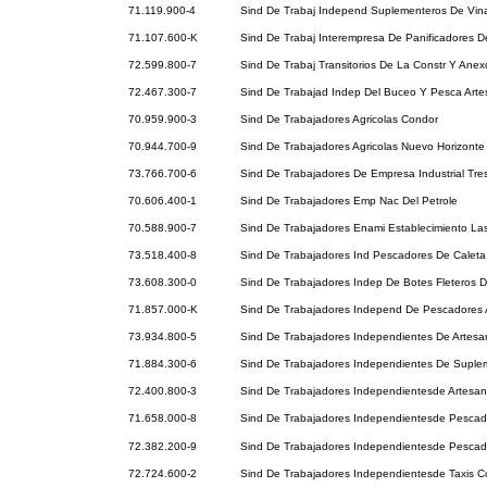
71.119.900-4
Sind De Trabaj Independ Suplementeros De Vin
71.107.600-K
Sind De Trabaj Interempresa De Panificadores D
72.599.800-7
Sind De Trabaj Transitorios De La Constr Y Ane
72.467.300-7
Sind De Trabajad Indep Del Buceo Y Pesca Art
70.959.900-3
Sind De Trabajadores Agricolas Condor
70.944.700-9
Sind De Trabajadores Agricolas Nuevo Horizonte
73.766.700-6
Sind De Trabajadores De Empresa Industrial Tr
70.606.400-1
Sind De Trabajadores Emp Nac Del Petrole
70.588.900-7
Sind De Trabajadores Enami Establecimiento La
73.518.400-8
Sind De Trabajadores Ind Pescadores De Caleta 
73.608.300-0
Sind De Trabajadores Indep De Botes Fleteros 
71.857.000-K
Sind De Trabajadores Independ De Pescadores 
73.934.800-5
Sind De Trabajadores Independientes De Artes
71.884.300-6
Sind De Trabajadores Independientes De Suple
72.400.800-3
Sind De Trabajadores Independientesde Artesa
71.658.000-8
Sind De Trabajadores Independientesde Pescad
72.382.200-9
Sind De Trabajadores Independientesde Pesca
72.724.600-2
Sind De Trabajadores Independientesde Taxis Co