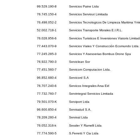
99.529.190-8
Servicios Paine Ltda
76.745.150-4
Servicios Serviout Limitada
76.498.052-2
Servicios Tecnologicos De Limpieza Maritima Ymi
52.002.718-1
Servicios Transporte Morales E.I.R.L.
76.028.956-6
Servicios Turisticos E Inversiones Viatoris Limita
77.443.070-9
Servicios Viales Y Construcción Ecomundo Ltda.
77.245.285-3
Servicios Y Asesoerias Bombus Drone Spa
76.922.790-3
Serviclean Sor
77.451.560-7
Servicom Computacion Ltda.
96.852.680-4
Servicord S.A
76.707.240-6
Servicos Integrales Arsa Eirl
77.732.760-7
Servintegral Servicios Limitada
79.501.070-K
Serviport Ltda
96.600.850-4
Servisalud S.A.
78.209.280-4
Servival Ltda
76.052.316-k
Sessler Y Ramelli Ltda
77.774.590-5
S.Ferretti Y Cia Ltda