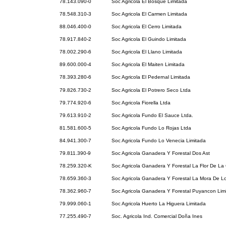
78.143.090-0
Soc Agricola El Bosque Limitada
78.548.310-3
Soc Agricola El Carmen Limitada
88.046.400-0
Soc Agricola El Cerro Limitada
78.917.840-2
Soc Agricola El Guindo Limitada
78.002.290-6
Soc Agricola El Llano Limitada
89.600.000-4
Soc Agricola El Maiten Limitada
78.393.280-6
Soc Agricola El Pedernal Limitada
79.826.730-2
Soc Agricola El Potrero Seco Ltda
79.774.920-6
Soc Agricola Fiorella Ltda
79.613.910-2
Soc Agricola Fundo El Sauce Ltda.
81.581.600-5
Soc Agricola Fundo Lo Rojas Ltda
84.941.300-7
Soc Agricola Fundo Lo Venecia Limitada
79.811.390-9
Soc Agricola Ganadera Y Forestal Dos Ast
78.259.320-K
Soc Agricola Ganadera Y Forestal La Flor De La
78.659.360-3
Soc Agricola Ganadera Y Forestal La Mora De L
78.362.960-7
Soc Agricola Ganadera Y Forestal Puyancon Lim
79.999.060-1
Soc Agricola Huerto La Higuera Limitada
77.255.490-7
Soc. Agricola Ind. Comercial Doña Ines