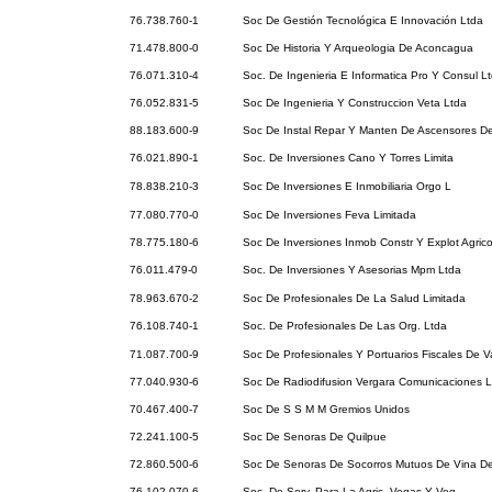
76.738.760-1
Soc De Gestión Tecnológica E Innovación Ltda
71.478.800-0
Soc De Historia Y Arqueologia De Aconcagua
76.071.310-4
Soc. De Ingenieria E Informatica Pro Y Consul L
76.052.831-5
Soc De Ingenieria Y Construccion Veta Ltda
88.183.600-9
Soc De Instal Repar Y Manten De Ascensores De
76.021.890-1
Soc. De Inversiones Cano Y Torres Limita
78.838.210-3
Soc De Inversiones E Inmobiliaria Orgo L
77.080.770-0
Soc De Inversiones Feva Limitada
78.775.180-6
Soc De Inversiones Inmob Constr Y Explot Agric
76.011.479-0
Soc. De Inversiones Y Asesorias Mpm Ltda
78.963.670-2
Soc De Profesionales De La Salud Limitada
76.108.740-1
Soc. De Profesionales De Las Org. Ltda
71.087.700-9
Soc De Profesionales Y Portuarios Fiscales De V
77.040.930-6
Soc De Radiodifusion Vergara Comunicaciones L
70.467.400-7
Soc De S S M M Gremios Unidos
72.241.100-5
Soc De Senoras De Quilpue
72.860.500-6
Soc De Senoras De Socorros Mutuos De Vina De
76.102.070-6
Soc. De Serv. Para La Agric. Vegas Y Veg