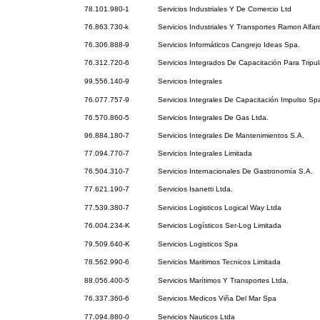
78.101.980-1
Servicios Industriales Y De Comercio Ltd
76.863.730-k
Servicios Industriales Y Transportes Ramon Alfar
76.306.888-9
Servicios Informáticos Cangrejo Ideas Spa.
76.312.720-6
Servicios Integrados De Capacitación Para Tripu
99.556.140-9
Servicios Integrales
76.077.757-9
Servicios Integrales De Capacitación Impulso Sp
76.570.860-5
Servicios Integrales De Gas Ltda.
96.884.180-7
Servicios Integrales De Mantenimientos S.A.
77.094.770-7
Servicios Integrales Limitada
76.504.310-7
Servicios Internacionales De Gastronomía S.A.
77.621.190-7
Servicios Isanetti Ltda.
77.539.380-7
Servicios Logisticos Logical Way Ltda
76.004.234-K
Servicios Logísticos Ser-Log Limitada
79.509.640-K
Servicios Logisticos Spa
78.562.990-6
Servicios Maritimos Tecnicos Limitada
88.056.400-5
Servicios Marítimos Y Transportes Ltda.
76.337.360-6
Servicios Medicos Viña Del Mar Spa
77.094.880-0
Servicios Nauticos Ltda