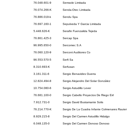
76.048.601-9
Semsole Limitada
76.074.266-K
Senda-Otec Limitada
76.886.019-k
Sendu Spa
76.697.160-1
Sepulveda Y Garcia Limitada
5.448.626-K
Serafin Fuenzalida Tejeda
76.861.425-3
Sercap Spa
96.995.650-0
Sercomec S.A
76.060.120-9
Sercont Auditores Co
96.553.570-5
Serfi Sa
8.310.693-K
Serfusan
3.161.311-6
Sergio Benavides Guerra
12.824.494-8
Sergio Alejandro Del Solar Gonzàlez
10.754.080-6
Sergio Astudillo Lever
76.681.100-0
Sergio Cabello Proyectos De Riego Eirl
7.912.731-0
Sergio David Bustamante Solis
76.214.770-K
Sergio De La Cuadra Infante Colmenares Rauten
8.929.215-8
Sergio Del Carmen Astudillo Hidalgo
6.048.135-0
Sergio Del Carmen Donoso Donoso