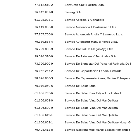
77.142.540-2
Serv.Grales.Del Pacifico Ltda.
76.042.967-8
Serviag S.A.
61.308.003-1
Servicio Agricola Y Ganadero
76.149.936-K
Servicio Alimenticio El Valenciano Ltda.
77.767.750-0
Servicio Automotriz Aguila Y Larrondo Ltda.
76.389.864-4
Servicio Automotriz Manuel Flores Ltda.
76.799.830-9
Servicio Control De Plagas Ayg Ltda
99.576.310-9
Servicio De Aviación Y Terminales S.A.
73.700.900-9
Servicio De Bienestar Del Personal Refineria De 
76.062.267-2
Servicio De Capacitación Laboral Limitada
78.096.830-3
Servicio De Representaciones, Ventas E Inspec
76.079.060-5
Servicio De Salud Ltda
61.606.703-6
Servicio De Salud San Felipe Los Andes H
61.606.608-0
Servicio De Salud Vina Del Mar Quillota
61.606.609-9
Servicio De Salud Vina Del Mar Quillota
61.606.611-0
Servicio De Salud Vina Del Mar Quillota
61.606.602-1
Servicio De Salud Vina Del Mar Quillota- Hosp. 
76.408.412-8
Servicio Gastronomico Marco Saldias Fernandez 