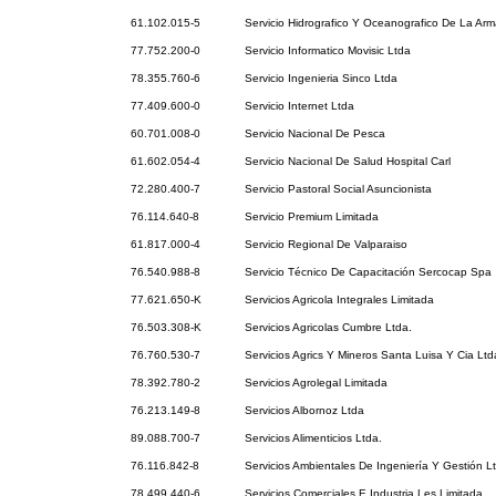
61.102.015-5
Servicio Hidrografico Y Oceanografico De La Ar
77.752.200-0
Servicio Informatico Movisic Ltda
78.355.760-6
Servicio Ingenieria Sinco Ltda
77.409.600-0
Servicio Internet Ltda
60.701.008-0
Servicio Nacional De Pesca
61.602.054-4
Servicio Nacional De Salud Hospital Carl
72.280.400-7
Servicio Pastoral Social Asuncionista
76.114.640-8
Servicio Premium Limitada
61.817.000-4
Servicio Regional De Valparaiso
76.540.988-8
Servicio Técnico De Capacitación Sercocap Spa
77.621.650-K
Servicios Agricola Integrales Limitada
76.503.308-K
Servicios Agricolas Cumbre Ltda.
76.760.530-7
Servicios Agrics Y Mineros Santa Luisa Y Cia Ltd
78.392.780-2
Servicios Agrolegal Limitada
76.213.149-8
Servicios Albornoz Ltda
89.088.700-7
Servicios Alimenticios Ltda.
76.116.842-8
Servicios Ambientales De Ingeniería Y Gestión L
78.499.440-6
Servicios Comerciales E Industria Les Limitada