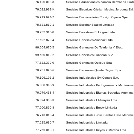
76.120.093-3
Servicios Educacionales Zamora Hermanos Limit
76.022.992-K
Servicios Electricos Cristian Medina Jorquera Eirl.
76.219.624-7
Servicios Empresariales Rodrigo Oyarce Spa
78.621.810-1
Servicios Escobar Scabini Limitada
78.932.310-0
Servicios Forestales El Lingue Ltda.
77.692.870-4
Servicios Generales Amenac Ltda.
96.664.670-5
Servicios Generales De Telefonia Y Elect
99.580.810-2
Servicios Generales Fullclean S. A.
77.622.370-0
Servicios Generales Quilpue Spa
79.731.890-6
Servicios Generales Quinta Region Spa
76.106.106-2
Servicios Indualtriales Gvl Comao S.A.
76.880.360-9
Servicios Industriales De Ingenieria Y Mantención
76.079.438-4
Servicios Industriales Efamac Sociedad Anónima
76.894.330-3
Servicios Industriales El Arrayan Ltda
77.900.890-8
Servicios Industriales Emow Limitada
76.713.010-4
Servicios Industriales Jose Santos Ossa Manicke
77.625.630-7
Servicios Industriales Limitada
77.755.010-1
Servicios Industriales Reyes Y Moreno Ltda.