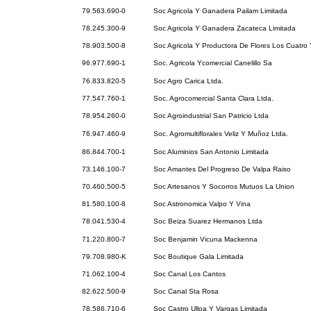
79.563.690-0
Soc Agricola Y Ganadera Pailam Limitada
78.245.300-9
Soc Agricola Y Ganadera Zacateca Limitada
78.903.500-8
Soc Agricola Y Productora De Flores Los Cuatro 
96.977.690-1
Soc. Agricola Ycomercial Canelillo Sa
76.833.820-5
Soc Agro Carica Ltda.
77.547.760-1
Soc. Agrocomercial Santa Clara Ltda.
78.954.260-0
Soc Agroindustrial San Patricio Ltda
76.947.460-9
Soc. Agromultiflorales Veliz Y Muñoz Ltda.
86.844.700-1
Soc Aluminios San Antonio Limitada
73.146.100-7
Soc Amantes Del Progreso De Valpa Raiso
70.460.500-5
Soc Artesanos Y Socorros Mutuos La Union
81.580.100-8
Soc Astronomica Valpo Y Vina
78.041.530-4
Soc Beiza Suarez Hermanos Ltda
71.220.800-7
Soc Benjamin Vicuna Mackenna
79.708.980-K
Soc Boutique Gala Limitada
71.062.100-4
Soc Canal Los Cantos
82.622.500-9
Soc Canal Sta Rosa
78.586.710-6
Soc Castro Ulloa Y Vargas Limitada