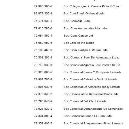
79.963.390-6
Soc Colegio Ignacio Carrera Pinto Y Comp
89.678.300-9
Soc Com E Ind. Graboval Ltda
76.171.630-1
Soc. Com A&F Ltda.
77.616.780-0
Soc. Com. Automoviles Alfa Ltda
76.084.560-4
Soc. Com. Caruso Ltd
76.050.982-5
Soc Com Molina Mardo
76.139.460-6
Soc. Com. Padipa Y Mafran Ltda.
76.503.300-4
Soc. Comer. Y Serv. Del Aconcagua Ltda.
79.719.030-6
Soc Comercial Agricola Los Rosales De Sa
78.328.090-6
Soc Comercial Barros Y Compania Limitada
79.901.700-8
Soc Comercial Calzados Danko Limitada
79.605.030-6
Soc Comercial De Alimentos Topsy Limitad
77.376.340-2
Soc. Comercial De Repuestos Brami Ltda
78.795.040-K
Soc Comercial Del Pilar Limitada
78.026.830-1
Soc Comercial Departamento De Comunicaci
77.334.880-4
Soc. Comercial Donde El Buho Ltda.
78.353.600-5
Soc Comercial E Importadora Finval Limitada