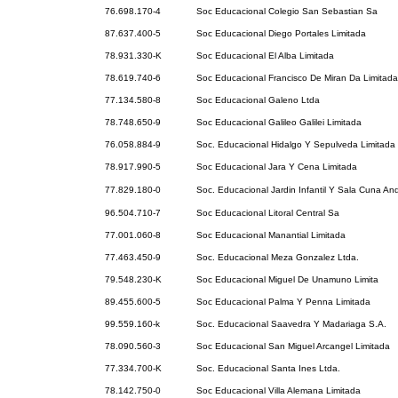
76.698.170-4
Soc Educacional Colegio San Sebastian Sa
87.637.400-5
Soc Educacional Diego Portales Limitada
78.931.330-K
Soc Educacional El Alba Limitada
78.619.740-6
Soc Educacional Francisco De Miran Da Limitada
77.134.580-8
Soc Educacional Galeno Ltda
78.748.650-9
Soc Educacional Galileo Galilei Limitada
76.058.884-9
Soc. Educacional Hidalgo Y Sepulveda Limitada
78.917.990-5
Soc Educacional Jara Y Cena Limitada
77.829.180-0
Soc. Educacional Jardin Infantil Y Sala Cuna An
96.504.710-7
Soc Educacional Litoral Central Sa
77.001.060-8
Soc Educacional Manantial Limitada
77.463.450-9
Soc. Educacional Meza Gonzalez Ltda.
79.548.230-K
Soc Educacional Miguel De Unamuno Limita
89.455.600-5
Soc Educacional Palma Y Penna Limitada
99.559.160-k
Soc. Educacional Saavedra Y Madariaga S.A.
78.090.560-3
Soc Educacional San Miguel Arcangel Limitada
77.334.700-K
Soc. Educacional Santa Ines Ltda.
78.142.750-0
Soc Educacional Villa Alemana Limitada