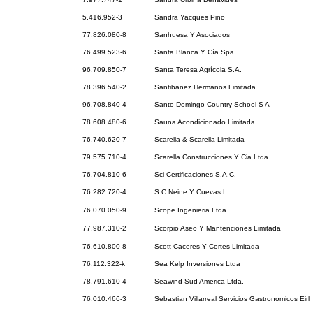
5.416.952-3
Sandra Yacques Pino
77.826.080-8
Sanhuesa Y Asociados
76.499.523-6
Santa Blanca Y Cía Spa
96.709.850-7
Santa Teresa Agrícola S.A.
78.396.540-2
Santibanez Hermanos Limitada
96.708.840-4
Santo Domingo Country School S A
78.608.480-6
Sauna Acondicionado Limitada
76.740.620-7
Scarella & Scarella Limitada
79.575.710-4
Scarella Construcciones Y Cia Ltda
76.704.810-6
Sci Certificaciones S.A.C.
76.282.720-4
S.C.Neine Y Cuevas L
76.070.050-9
Scope Ingenieria Ltda.
77.987.310-2
Scorpio Aseo Y Mantenciones Limitada
76.610.800-8
Scott-Caceres Y Cortes Limitada
76.112.322-k
Sea Kelp Inversiones Ltda
78.791.610-4
Seawind Sud America Ltda.
76.010.466-3
Sebastian Villarreal Servicios Gastronomicos Eirl