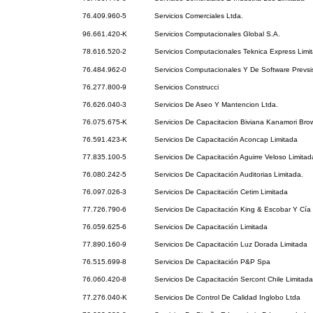
76.409.960-5
Servicios Comerciales Ltda.
96.661.420-K
Servicios Computacionales Global S.A.
78.616.520-2
Servicios Computacionales Teknica Express Limi
76.484.962-0
Servicios Computacionales Y De Software Prevs
76.277.800-9
Servicios Construcci
76.626.040-3
Servicios De Aseo Y Mantencion Ltda.
76.075.675-K
Servicios De Capacitacion Biviana Kanamori Bro
76.591.423-K
Servicios De Capacitación Aconcap Limitada
77.835.100-5
Servicios De Capacitación Aguirre Veloso Limitad
76.080.242-5
Servicios De Capacitación Auditorias Limitada.
76.097.026-3
Servicios De Capacitación Cetim Limitada
77.726.790-6
Servicios De Capacitación King & Escobar Y Cía 
76.059.625-6
Servicios De Capacitación Limitada
77.890.160-9
Servicios De Capacitación Luz Dorada Limitada
76.515.699-8
Servicios De Capacitación P&P Spa
76.060.420-8
Servicios De Capacitación Sercont Chile Limitada
77.276.040-K
Servicios De Control De Calidad Inglobo Ltda