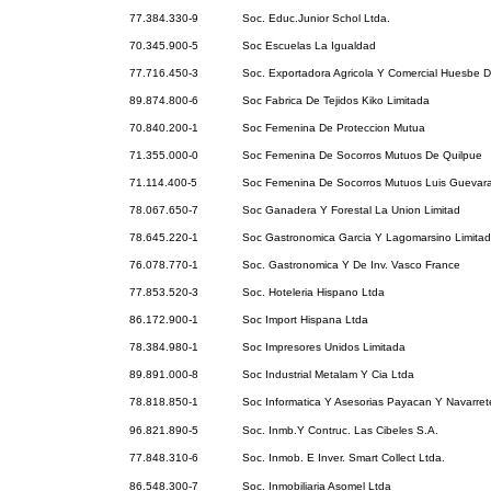
77.384.330-9
Soc. Educ.Junior Schol Ltda.
70.345.900-5
Soc Escuelas La Igualdad
77.716.450-3
Soc. Exportadora Agricola Y Comercial Huesbe De
89.874.800-6
Soc Fabrica De Tejidos Kiko Limitada
70.840.200-1
Soc Femenina De Proteccion Mutua
71.355.000-0
Soc Femenina De Socorros Mutuos De Quilpue
71.114.400-5
Soc Femenina De Socorros Mutuos Luis Guevara
78.067.650-7
Soc Ganadera Y Forestal La Union Limitad
78.645.220-1
Soc Gastronomica Garcia Y Lagomarsino Limita
76.078.770-1
Soc. Gastronomica Y De Inv. Vasco France
77.853.520-3
Soc. Hoteleria Hispano Ltda
86.172.900-1
Soc Import Hispana Ltda
78.384.980-1
Soc Impresores Unidos Limitada
89.891.000-8
Soc Industrial Metalam Y Cia Ltda
78.818.850-1
Soc Informatica Y Asesorias Payacan Y Navarret
96.821.890-5
Soc. Inmb.Y Contruc. Las Cibeles S.A.
77.848.310-6
Soc. Inmob. E Inver. Smart Collect Ltda.
86.548.300-7
Soc. Inmobiliaria Asomel Ltda