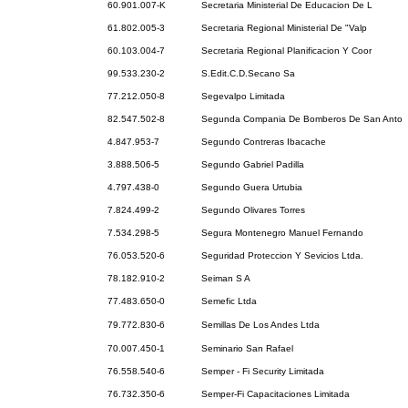
60.901.007-K
Secretaria Ministerial De Educacion De L
61.802.005-3
Secretaria Regional Ministerial De "Valp
60.103.004-7
Secretaria Regional Planificacion Y Coor
99.533.230-2
S.Edit.C.D.Secano Sa
77.212.050-8
Segevalpo Limitada
82.547.502-8
Segunda Compania De Bomberos De San Anto
4.847.953-7
Segundo Contreras Ibacache
3.888.506-5
Segundo Gabriel Padilla
4.797.438-0
Segundo Guera Urtubia
7.824.499-2
Segundo Olivares Torres
7.534.298-5
Segura Montenegro Manuel Fernando
76.053.520-6
Seguridad Proteccion Y Sevicios Ltda.
78.182.910-2
Seiman S A
77.483.650-0
Semefic Ltda
79.772.830-6
Semillas De Los Andes Ltda
70.007.450-1
Seminario San Rafael
76.558.540-6
Semper - Fi Security Limitada
76.732.350-6
Semper-Fi Capacitaciones Limitada