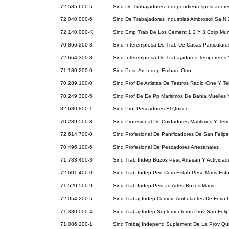
72.535.600-5
Sind De Trabajadores Independientespescadore
72.040.000-6
Sind De Trabajadores Industrias Ambrosoli Sa N 
72.140.000-K
Sind Emp Trab De Los Cement 1 2 Y 3 Corp Mun
70.866.200-3
Sind Interempresa De Trab De Casas Particulare
72.664.300-8
Sind Interempresa De Trabajadores Temporeros
71.180.200-0
Sind Pesc Art Indep Embarc Otro
70.289.100-0
Sind Prof De Artistas De Teatros Radio Cine Y Te
70.249.300-5
Sind Prof De Ee Pp Maritimos De Bahia Muelles 
82.630.800-1
Sind Prof Pescadores El Quisco
70.239.500-3
Sind Profesional De Cuidadores Maritimos Y Terr
72.614.700-0
Sind Profesional De Panificadores De San Felipe
70.496.100-6
Sind Profesional De Pescadores Artesanales
71.783.400-3
Sind Trab Indep Buzos Pesc Artesan Y Activida
72.601.400-0
Sind Trab Indep Peq Com Estab Pesc Maris Esfu
71.520.500-9
Sind Trab Indep Pescad Artes Buzos Maris
72.054.200-5
Sind Trabaj Indep Comerc Ambulantes De Feria 
71.330.000-4
Sind Trabaj Indep Suplementeros Prov San Feli
71.086.200-1
Sind Trabaj Independ Suplement De La Prov Qui