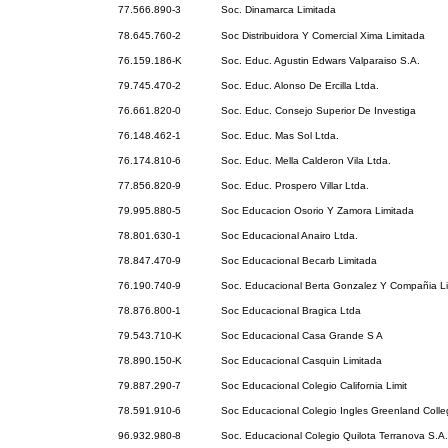
77.566.890-3
Soc. Dinamarca Limitada
78.645.760-2
Soc Distribuidora Y Comercial Xima Limitada
76.159.186-K
Soc. Educ. Agustin Edwars Valparaiso S.A.
79.745.470-2
Soc. Educ. Alonso De Ercilla Ltda.
76.661.820-0
Soc. Educ. Consejo Superior De Investiga
76.148.462-1
Soc. Educ. Mas Sol Ltda.
76.174.810-6
Soc. Educ. Mella Calderon Vila Ltda.
77.856.820-9
Soc. Educ. Prospero Villar Ltda.
79.995.880-5
Soc Educacion Osorio Y Zamora Limitada
78.801.630-1
Soc Educacional Anairo Ltda.
78.847.470-9
Soc Educacional Becarb Limitada
76.190.740-9
Soc. Educacional Berta Gonzalez Y Compañia L
78.876.800-1
Soc Educacional Bragica Ltda
79.543.710-K
Soc Educacional Casa Grande S A
78.890.150-K
Soc Educacional Casquin Limitada
79.887.290-7
Soc Educacional Colegio California Limit
78.591.910-6
Soc Educacional Colegio Ingles Greenland Colle
96.932.980-8
Soc. Educacional Colegio Quilota Terranova S.A.