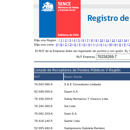
Elija una Region :
|
1
|
2
|
3
|
4
|
5
|
6
|
7
|
8
|
9
|
10
|
11
|
12
|
13
|
14
|
Elija una Letra :
A
|
B
|
C
|
D
|
E
|
F
|
G
|
H
|
I
|
J
|
K
|
L
|
M
|
N
|
O
|
P
|
El RUT de la Empresa debe ser ingresado sin puntos y con guión, Ej
RUT Empresa
Listado de Receptores de Fondos Públicos V Región
RUT
Razón Social
76.045.080-4
S & E Consultores Limitada
92.048.000-4
Saam S.A.
76.106.200-K
Sabaj Hermanos Y Vivanco Ltda.
76.164.360-6
Sai Ltda
76.092.203-K
Saim S.A.
78.418.140-5
Saimic Ltda
52.005.492-8
Saimpresora Gabriela Ramirez