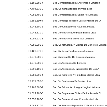
78.180.380-4
Soc Comercializadora Andromeda Limitada
77.704.830-9
Soc. Comercializadora Mi Valle Ltda
77.081.490-1
Soc Comercializadora Santa Fe Limitada
79.651.110-9
Soc Complejo Turistico Las Montanas De O
78.943.800-5
Soc Comunicaciones Raudal Limitada
79.943.310-9
Soc Constructora Andreani Basso Ltda
78.094.530-3
Soc Constructora Monte Sur Limitada
77.080.990-8
Soc. Constructora Y Cierros De Concreto Limitad
78.428.270-8
Soc Contexto Producciones Limitada
70.379.500-5
Soc Cosmopolita De Socorros Mutuos
71.376.000-5
Soc De Artesanos De Limache
70.393.100-6
Soc De Artesanos E Industriales De Los A
76.086.390-4
Soc. De Cafeteria Y Heladeria Manke Ltda
76.771.850-0
Soc De Ecoturismo Peñuelas Ltda
78.963.300-2
Soc De Educacion Integral Jogira Limitada
71.024.700-5
Soc De Empleados Civiles De La Armada Ri
77.058.200-8
Soc De Entretenciones Cortocircuito Ltda
78.548.870-9
Soc De Eventos Especiales Y Produc Ciones Lim