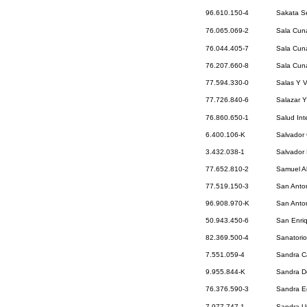
96.610.150-4
Sakata Se
76.065.069-2
Sala Cuna
76.044.405-7
Sala Cuna
76.207.660-8
Sala Cuna
77.594.330-0
Salas Y V
77.726.840-6
Salazar 
76.860.650-1
Salud Int
6.400.106-K
Salvador 
3.432.038-1
Salvador 
77.652.810-2
Samuel Al
77.519.150-3
San Anton
96.908.970-K
San Anton
50.943.450-6
San Enriq
82.369.500-4
Sanatorio
7.551.059-4
Sandra Ca
9.955.844-K
Sandra D
76.376.590-3
Sandra Eg
7.977.747-1
Sandra U