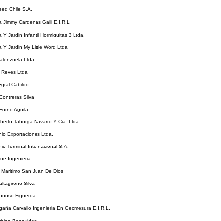
ed Chile S.A.
 Jimmy Cardenas Galli E.I.R.L
 Y Jardin Infantil Hormiguitas 3 Ltda.
 Y Jardin My Little Word Ltda
alenzuela Ltda.
Y Reyes Ltda
egral Cabildo
Contreras Silva
Forno Aguila
berto Taborga Navarro Y Cia. Ltda.
io Exportaciones Ltda.
io Terminal Internacional S.A.
ue Ingenieria
 Maritimo San Juan De Dios
ltagirone Silva
onoso Figueroa
aña Carvallo Ingenieria En Geomesura E.I.R.L.
rbina Benavides