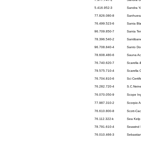
5.416.952-3
Sandra Y
77.826.080-8
Sanhuesa
76.499.523-6
Santa Bl
96.709.850-7
Santa Ter
78.396.540-2
Santiban
96.708.840-4
Santo Do
78.608.480-6
Sauna Ac
76.740.620-7
Scarella 
79.575.710-4
Scarella 
76.704.810-6
Sci Certif
76.282.720-4
S.C.Nein
76.070.050-9
Scope Ing
77.987.310-2
Scorpio 
76.610.800-8
Scott-Cac
76.112.322-k
Sea Kelp 
78.791.610-4
Seawind 
76.010.466-3
Sebastian