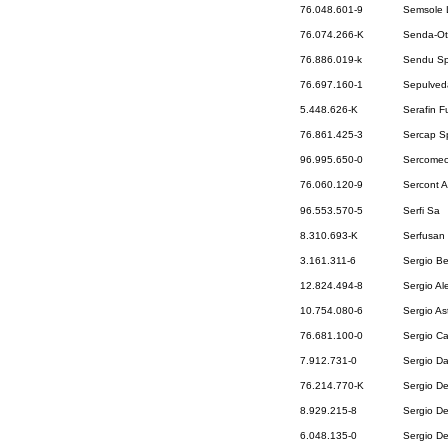
76.048.601-9
Semsole 
76.074.266-K
Senda-Ot
76.886.019-k
Sendu S
76.697.160-1
Sepulveda
5.448.626-K
Serafin F
76.861.425-3
Sercap S
96.995.650-0
Sercomec
76.060.120-9
Sercont A
96.553.570-5
Serfi Sa
8.310.693-K
Serfusan
3.161.311-6
Sergio B
12.824.494-8
Sergio Al
10.754.080-6
Sergio As
76.681.100-0
Sergio Ca
7.912.731-0
Sergio Da
76.214.770-K
Sergio De
8.929.215-8
Sergio De
6.048.135-0
Sergio D