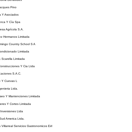
acques Pino
 Y Asociados
anca Y Cía Spa
esa Agrícola S.A.
ez Hermanos Limitada
mingo Country School S A
ondicionado Limitada
& Scarella Limitada
Construcciones Y Cia Ltda
icaciones S.A.C.
e Y Cuevas L
enieria Ltda.
Aseo Y Mantenciones Limitada
eres Y Cortes Limitada
Inversiones Ltda
Sud America Ltda.
 Villarreal Servicios Gastronomicos Eirl