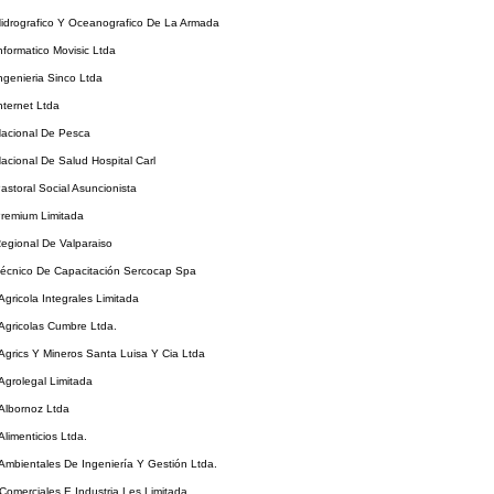
Hidrografico Y Oceanografico De La Armada
Informatico Movisic Ltda
Ingenieria Sinco Ltda
nternet Ltda
Nacional De Pesca
Nacional De Salud Hospital Carl
Pastoral Social Asuncionista
Premium Limitada
Regional De Valparaiso
Técnico De Capacitación Sercocap Spa
Agricola Integrales Limitada
 Agricolas Cumbre Ltda.
 Agrics Y Mineros Santa Luisa Y Cia Ltda
 Agrolegal Limitada
 Albornoz Ltda
Alimenticios Ltda.
 Ambientales De Ingeniería Y Gestión Ltda.
 Comerciales E Industria Les Limitada