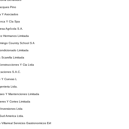
acques Pino
 Y Asociados
anca Y Cía Spa
esa Agrícola S.A.
ez Hermanos Limitada
mingo Country School S A
ondicionado Limitada
& Scarella Limitada
Construcciones Y Cia Ltda
icaciones S.A.C.
e Y Cuevas L
enieria Ltda.
Aseo Y Mantenciones Limitada
eres Y Cortes Limitada
Inversiones Ltda
Sud America Ltda.
 Villarreal Servicios Gastronomicos Eirl