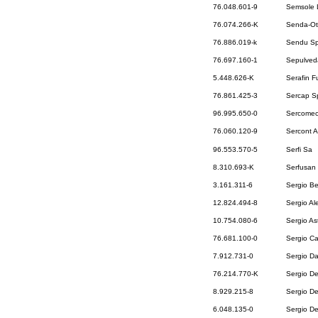
76.048.601-9
Semsole 
76.074.266-K
Senda-Ot
76.886.019-k
Sendu S
76.697.160-1
Sepulveda
5.448.626-K
Serafin F
76.861.425-3
Sercap S
96.995.650-0
Sercomec
76.060.120-9
Sercont A
96.553.570-5
Serfi Sa
8.310.693-K
Serfusan
3.161.311-6
Sergio B
12.824.494-8
Sergio Al
10.754.080-6
Sergio As
76.681.100-0
Sergio Ca
7.912.731-0
Sergio Da
76.214.770-K
Sergio De
8.929.215-8
Sergio De
6.048.135-0
Sergio D