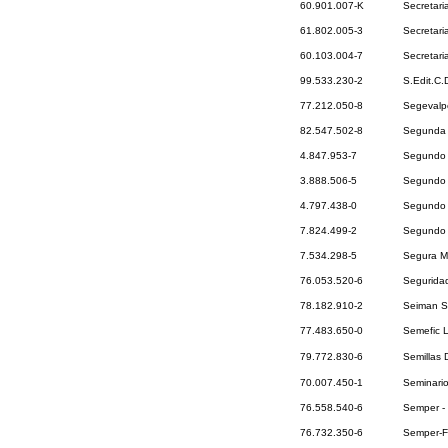
60.901.007-K
Secretari
61.802.005-3
Secretari
60.103.004-7
Secretari
99.533.230-2
S.Edit.C
77.212.050-8
Segevalp
82.547.502-8
Segunda 
4.847.953-7
Segundo 
3.888.506-5
Segundo G
4.797.438-0
Segundo 
7.824.499-2
Segundo O
7.534.298-5
Segura M
76.053.520-6
Seguridad
78.182.910-2
Seiman S
77.483.650-0
Semefic 
79.772.830-6
Semillas 
70.007.450-1
Seminari
76.558.540-6
Semper - 
76.732.350-6
Semper-Fi