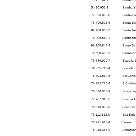
5.416.952-3
Sandra Y
77.826.080-8
Sanhuesa
76.499.523-6
Santa Bl
96.709.850-7
Santa Ter
78.396.540-2
Santiban
96.708.840-4
Santo Do
78.608.480-6
Sauna Ac
76.740.620-7
Scarella 
79.575.710-4
Scarella 
76.704.810-6
Sci Certif
76.282.720-4
S.C.Nein
76.070.050-9
Scope Ing
77.987.310-2
Scorpio 
76.610.800-8
Scott-Cac
76.112.322-k
Sea Kelp 
78.791.610-4
Seawind 
76.010.466-3
Sebastian