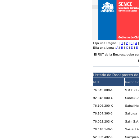
Elija una Region :
|
1
|
2
|
3
|
4
Elija una Letra :
A
|
B
|
C
|
D
|
E
El RUT de la Empresa debe ser
Listado de Receptores de
RUT
Razón So
76.045.080-4
S & E Con
92.048.000-4
Saam S.A
76.106.200-K
Sabaj He
76.164.360-6
Sai Ltda
76.092.203-K
Saim S.A
78.418.140-5
Saimic Lt
52.005.492-8
Saimpreso