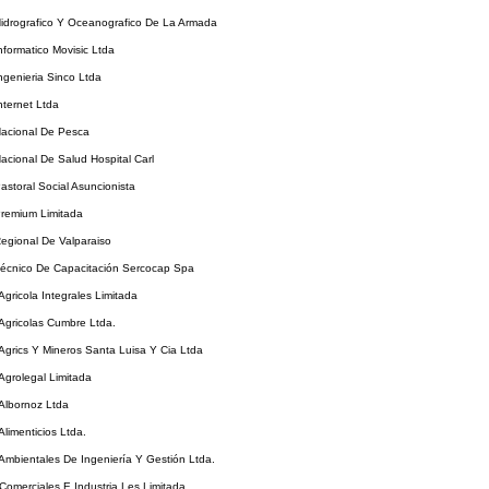
Hidrografico Y Oceanografico De La Armada
Informatico Movisic Ltda
Ingenieria Sinco Ltda
nternet Ltda
Nacional De Pesca
Nacional De Salud Hospital Carl
Pastoral Social Asuncionista
Premium Limitada
Regional De Valparaiso
Técnico De Capacitación Sercocap Spa
Agricola Integrales Limitada
 Agricolas Cumbre Ltda.
 Agrics Y Mineros Santa Luisa Y Cia Ltda
 Agrolegal Limitada
 Albornoz Ltda
Alimenticios Ltda.
 Ambientales De Ingeniería Y Gestión Ltda.
 Comerciales E Industria Les Limitada