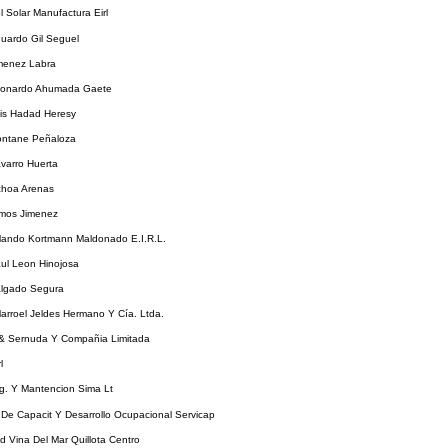
l Solar Manufactura Eirl
uardo Gil Seguel
imenez Labra
eonardo Ahumada Gaete
uis Hadad Heresy
ontane Peñaloza
varro Huerta
choa Arenas
lmos Jimenez
rlando Kortmann Maldonado E.I.R.L.
ul Leon Hinojosa
algado Segura
llarroel Jeldes Hermano Y Cía. Ltda.
& Sernuda Y Compañia Limitada
l
eg. Y Mantencion Sima Lt
 De Capacit Y Desarrollo Ocupacional Servicap
d Vina Del Mar Quillota Centro