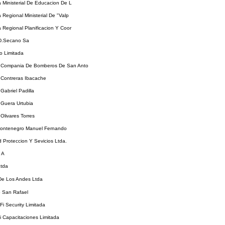
a Ministerial De Educacion De L
a Regional Ministerial De "Valp
a Regional Planificacion Y Coor
.D.Secano Sa
o Limitada
Compania De Bomberos De San Anto
Contreras Ibacache
abriel Padilla
Guera Urtubia
livares Torres
ontenegro Manuel Fernando
 Proteccion Y Sevicios Ltda.
 A
Ltda
De Los Andes Ltda
o San Rafael
Fi Security Limitada
 Capacitaciones Limitada