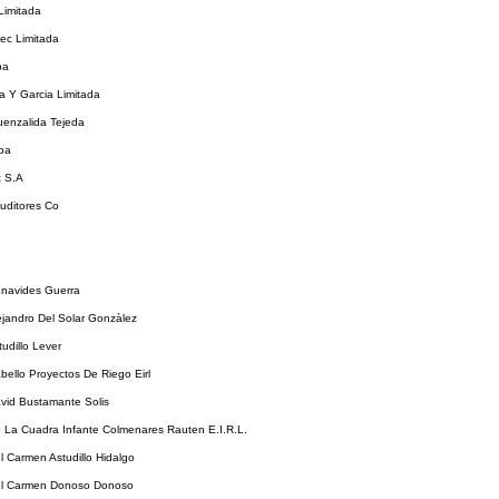
Limitada
ec Limitada
pa
 Y Garcia Limitada
uenzalida Tejeda
pa
 S.A
uditores Co
enavides Guerra
ejandro Del Solar Gonzàlez
tudillo Lever
bello Proyectos De Riego Eirl
vid Bustamante Solis
 La Cuadra Infante Colmenares Rauten E.I.R.L.
l Carmen Astudillo Hidalgo
el Carmen Donoso Donoso