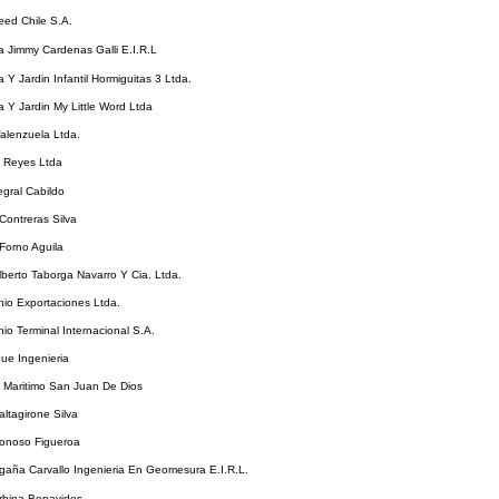
ed Chile S.A.
 Jimmy Cardenas Galli E.I.R.L
 Y Jardin Infantil Hormiguitas 3 Ltda.
 Y Jardin My Little Word Ltda
alenzuela Ltda.
Y Reyes Ltda
egral Cabildo
Contreras Silva
Forno Aguila
berto Taborga Navarro Y Cia. Ltda.
io Exportaciones Ltda.
io Terminal Internacional S.A.
ue Ingenieria
 Maritimo San Juan De Dios
ltagirone Silva
onoso Figueroa
aña Carvallo Ingenieria En Geomesura E.I.R.L.
rbina Benavides