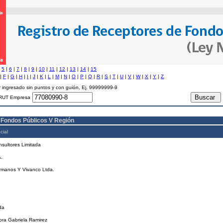
|
5
|
6
|
7
|
8
|
9
|
10
|
11
|
12
|
13
|
14
|
15
|
F
|
G
|
H
|
I
|
J
|
K
|
L
|
M
|
N
|
O
|
P
|
Q
|
R
|
S
|
T
|
U
|
V
|
W
|
X
|
Y
|
Z
 ingresado sin puntos y con guión, Ej. 99999999-9
RUT Empresa
 Fondos Públicos V Región
cial
sultores Limitada
.
rmanos Y Vivanco Ltda.
.
da
ra Gabriela Ramirez