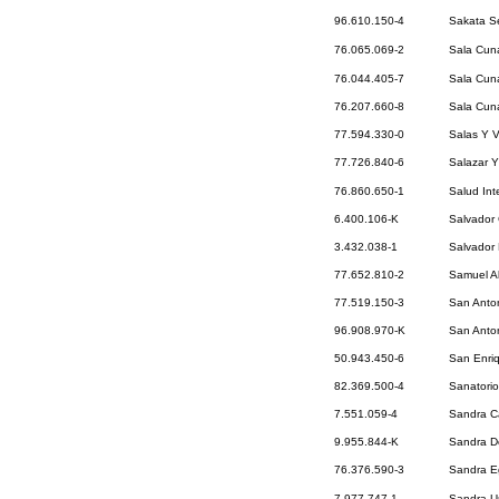
96.610.150-4
Sakata Se
76.065.069-2
Sala Cuna
76.044.405-7
Sala Cuna
76.207.660-8
Sala Cuna
77.594.330-0
Salas Y V
77.726.840-6
Salazar 
76.860.650-1
Salud Int
6.400.106-K
Salvador 
3.432.038-1
Salvador 
77.652.810-2
Samuel Al
77.519.150-3
San Anton
96.908.970-K
San Anton
50.943.450-6
San Enriq
82.369.500-4
Sanatorio
7.551.059-4
Sandra Ca
9.955.844-K
Sandra D
76.376.590-3
Sandra Eg
7.977.747-1
Sandra U