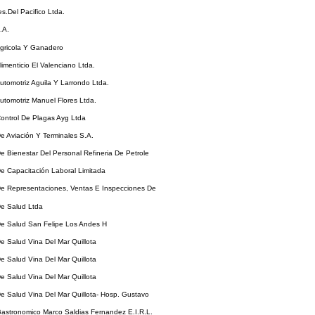
es.Del Pacifico Ltda.
.A.
Agricola Y Ganadero
limenticio El Valenciano Ltda.
Automotriz Aguila Y Larrondo Ltda.
Automotriz Manuel Flores Ltda.
Control De Plagas Ayg Ltda
De Aviación Y Terminales S.A.
De Bienestar Del Personal Refineria De Petrole
De Capacitación Laboral Limitada
De Representaciones, Ventas E Inspecciones De
De Salud Ltda
De Salud San Felipe Los Andes H
De Salud Vina Del Mar Quillota
De Salud Vina Del Mar Quillota
De Salud Vina Del Mar Quillota
De Salud Vina Del Mar Quillota- Hosp. Gustavo
Gastronomico Marco Saldias Fernandez E.I.R.L.