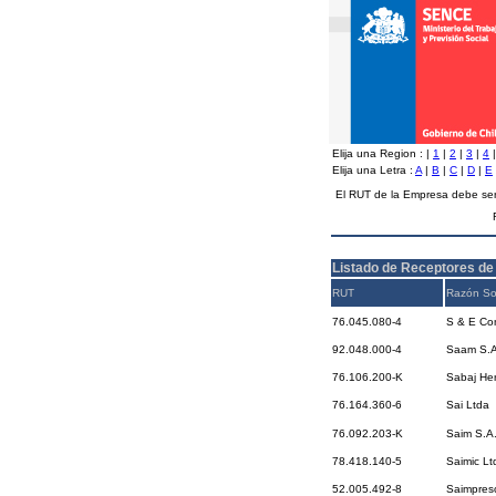
Elija una Region :
|
1
|
2
|
3
|
4
Elija una Letra :
A
|
B
|
C
|
D
|
E
El RUT de la Empresa debe ser
Listado de Receptores de
RUT
Razón So
76.045.080-4
S & E Con
92.048.000-4
Saam S.A
76.106.200-K
Sabaj He
76.164.360-6
Sai Ltda
76.092.203-K
Saim S.A
78.418.140-5
Saimic Lt
52.005.492-8
Saimpreso