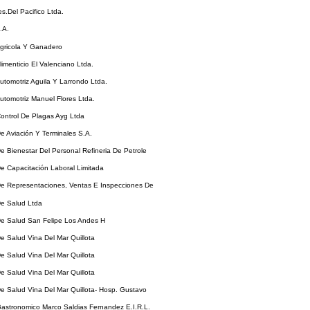
es.Del Pacifico Ltda.
.A.
Agricola Y Ganadero
limenticio El Valenciano Ltda.
Automotriz Aguila Y Larrondo Ltda.
Automotriz Manuel Flores Ltda.
Control De Plagas Ayg Ltda
De Aviación Y Terminales S.A.
De Bienestar Del Personal Refineria De Petrole
De Capacitación Laboral Limitada
De Representaciones, Ventas E Inspecciones De
De Salud Ltda
De Salud San Felipe Los Andes H
De Salud Vina Del Mar Quillota
De Salud Vina Del Mar Quillota
De Salud Vina Del Mar Quillota
De Salud Vina Del Mar Quillota- Hosp. Gustavo
Gastronomico Marco Saldias Fernandez E.I.R.L.