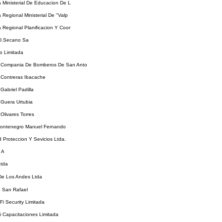
a Ministerial De Educacion De L
a Regional Ministerial De "Valp
a Regional Planificacion Y Coor
.D.Secano Sa
o Limitada
Compania De Bomberos De San Anto
Contreras Ibacache
abriel Padilla
Guera Urtubia
livares Torres
ontenegro Manuel Fernando
 Proteccion Y Sevicios Ltda.
 A
Ltda
De Los Andes Ltda
o San Rafael
Fi Security Limitada
 Capacitaciones Limitada