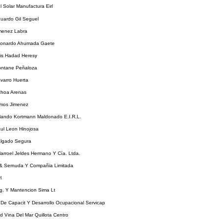
l Solar Manufactura Eirl
uardo Gil Seguel
imenez Labra
eonardo Ahumada Gaete
uis Hadad Heresy
ontane Peñaloza
varro Huerta
choa Arenas
lmos Jimenez
rlando Kortmann Maldonado E.I.R.L.
ul Leon Hinojosa
algado Segura
llarroel Jeldes Hermano Y Cía. Ltda.
& Sernuda Y Compañia Limitada
l
eg. Y Mantencion Sima Lt
 De Capacit Y Desarrollo Ocupacional Servicap
d Vina Del Mar Quillota Centro