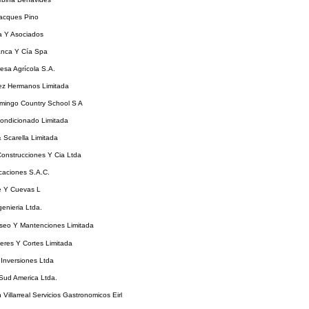
acques Pino
 Y Asociados
anca Y Cía Spa
esa Agrícola S.A.
ez Hermanos Limitada
mingo Country School S A
ondicionado Limitada
& Scarella Limitada
Construcciones Y Cia Ltda
icaciones S.A.C.
e Y Cuevas L
enieria Ltda.
Aseo Y Mantenciones Limitada
eres Y Cortes Limitada
Inversiones Ltda
Sud America Ltda.
 Villarreal Servicios Gastronomicos Eirl