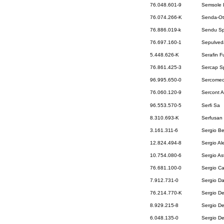
76.048.601-9
Semsole 
76.074.266-K
Senda-Ot
76.886.019-k
Sendu S
76.697.160-1
Sepulveda
5.448.626-K
Serafin F
76.861.425-3
Sercap S
96.995.650-0
Sercomec
76.060.120-9
Sercont A
96.553.570-5
Serfi Sa
8.310.693-K
Serfusan
3.161.311-6
Sergio B
12.824.494-8
Sergio Al
10.754.080-6
Sergio As
76.681.100-0
Sergio Ca
7.912.731-0
Sergio Da
76.214.770-K
Sergio De
8.929.215-8
Sergio De
6.048.135-0
Sergio D