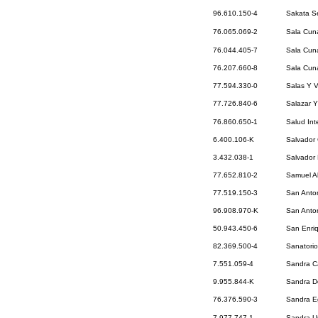
96.610.150-4
Sakata Se
76.065.069-2
Sala Cuna
76.044.405-7
Sala Cuna
76.207.660-8
Sala Cuna
77.594.330-0
Salas Y V
77.726.840-6
Salazar 
76.860.650-1
Salud Int
6.400.106-K
Salvador 
3.432.038-1
Salvador 
77.652.810-2
Samuel Al
77.519.150-3
San Anton
96.908.970-K
San Anton
50.943.450-6
San Enriq
82.369.500-4
Sanatorio
7.551.059-4
Sandra Ca
9.955.844-K
Sandra D
76.376.590-3
Sandra Eg
7.977.747-1
Sandra U