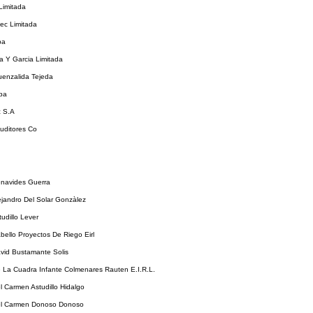
Limitada
ec Limitada
pa
 Y Garcia Limitada
uenzalida Tejeda
pa
 S.A
uditores Co
enavides Guerra
ejandro Del Solar Gonzàlez
tudillo Lever
bello Proyectos De Riego Eirl
vid Bustamante Solis
 La Cuadra Infante Colmenares Rauten E.I.R.L.
l Carmen Astudillo Hidalgo
el Carmen Donoso Donoso