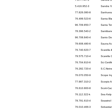
5.416.952-3
Sandra Y
77.826.080-8
Sanhuesa
76.499.523-6
Santa Bl
96.709.850-7
Santa Ter
78.396.540-2
Santiban
96.708.840-4
Santo Do
78.608.480-6
Sauna Ac
76.740.620-7
Scarella 
79.575.710-4
Scarella 
76.704.810-6
Sci Certif
76.282.720-4
S.C.Nein
76.070.050-9
Scope Ing
77.987.310-2
Scorpio 
76.610.800-8
Scott-Cac
76.112.322-k
Sea Kelp 
78.791.610-4
Seawind 
76.010.466-3
Sebastian