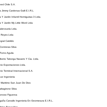
ed Chile S.A.
 Jimmy Cardenas Galli E.I.R.L
 Y Jardin Infantil Hormiguitas 3 Ltda.
 Y Jardin My Little Word Ltda
alenzuela Ltda.
Y Reyes Ltda
egral Cabildo
Contreras Silva
Forno Aguila
berto Taborga Navarro Y Cia. Ltda.
io Exportaciones Ltda.
io Terminal Internacional S.A.
ue Ingenieria
 Maritimo San Juan De Dios
ltagirone Silva
onoso Figueroa
aña Carvallo Ingenieria En Geomesura E.I.R.L.
rbina Benavides