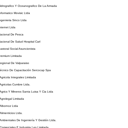
Hidrografico Y Oceanografico De La Armada
Informatico Movisic Ltda
Ingenieria Sinco Ltda
nternet Ltda
Nacional De Pesca
Nacional De Salud Hospital Carl
Pastoral Social Asuncionista
Premium Limitada
Regional De Valparaiso
Técnico De Capacitación Sercocap Spa
Agricola Integrales Limitada
 Agricolas Cumbre Ltda.
 Agrics Y Mineros Santa Luisa Y Cia Ltda
 Agrolegal Limitada
 Albornoz Ltda
Alimenticios Ltda.
 Ambientales De Ingeniería Y Gestión Ltda.
 Comerciales E Industria Les Limitada