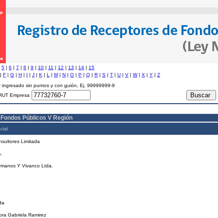
|
5
|
6
|
7
|
8
|
9
|
10
|
11
|
12
|
13
|
14
|
15
|
F
|
G
|
H
|
I
|
J
|
K
|
L
|
M
|
N
|
O
|
P
|
Q
|
R
|
S
|
T
|
U
|
V
|
W
|
X
|
Y
|
Z
 ingresado sin puntos y con guión, Ej. 99999999-9
RUT Empresa
 Fondos Públicos V Región
cial
sultores Limitada
.
rmanos Y Vivanco Ltda.
.
da
ra Gabriela Ramirez