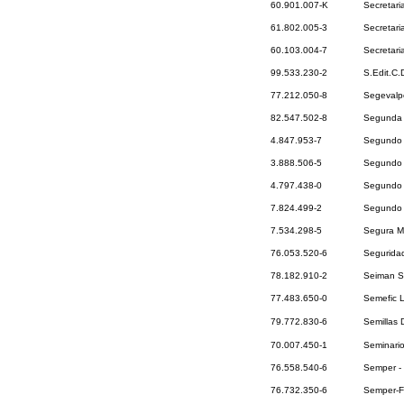
60.901.007-K
Secretari
61.802.005-3
Secretari
60.103.004-7
Secretari
99.533.230-2
S.Edit.C
77.212.050-8
Segevalp
82.547.502-8
Segunda 
4.847.953-7
Segundo 
3.888.506-5
Segundo G
4.797.438-0
Segundo 
7.824.499-2
Segundo O
7.534.298-5
Segura M
76.053.520-6
Seguridad
78.182.910-2
Seiman S
77.483.650-0
Semefic 
79.772.830-6
Semillas 
70.007.450-1
Seminari
76.558.540-6
Semper - 
76.732.350-6
Semper-Fi