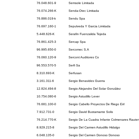
76.048.601-9
Semsole Limitada
76.074.266-K
Senda-Otec Limitada
76.886.019-k
Sendu Spa
76.697.160-1
Sepulveda Y Garcia Limitada
5.448.626-K
Serafin Fuenzalida Tejeda
76.861.425-3
Sercap Spa
96.995.650-0
Sercomec S.A
76.060.120-9
Sercont Auditores Co
96.553.570-5
Serfi Sa
8.310.693-K
Serfusan
3.161.311-6
Sergio Benavides Guerra
12.824.494-8
Sergio Alejandro Del Solar Gonzàlez
10.754.080-6
Sergio Astudillo Lever
76.681.100-0
Sergio Cabello Proyectos De Riego Eirl
7.912.731-0
Sergio David Bustamante Solis
76.214.770-K
Sergio De La Cuadra Infante Colmenares Rauten
8.929.215-8
Sergio Del Carmen Astudillo Hidalgo
6.048.135-0
Sergio Del Carmen Donoso Donoso