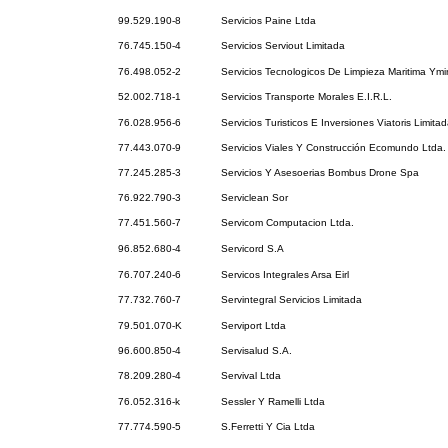
99.529.190-8
Servicios Paine Ltda
76.745.150-4
Servicios Serviout Limitada
76.498.052-2
Servicios Tecnologicos De Limpieza Maritima Ymi
52.002.718-1
Servicios Transporte Morales E.I.R.L.
76.028.956-6
Servicios Turisticos E Inversiones Viatoris Limita
77.443.070-9
Servicios Viales Y Construcción Ecomundo Ltda.
77.245.285-3
Servicios Y Asesoerias Bombus Drone Spa
76.922.790-3
Serviclean Sor
77.451.560-7
Servicom Computacion Ltda.
96.852.680-4
Servicord S.A
76.707.240-6
Servicos Integrales Arsa Eirl
77.732.760-7
Servintegral Servicios Limitada
79.501.070-K
Serviport Ltda
96.600.850-4
Servisalud S.A.
78.209.280-4
Servival Ltda
76.052.316-k
Sessler Y Ramelli Ltda
77.774.590-5
S.Ferretti Y Cia Ltda