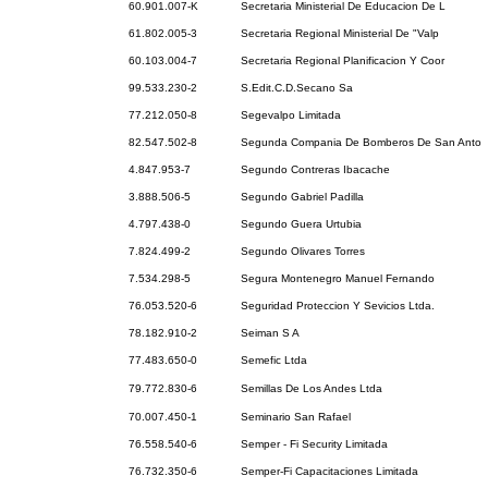
60.901.007-K
Secretaria Ministerial De Educacion De L
61.802.005-3
Secretaria Regional Ministerial De "Valp
60.103.004-7
Secretaria Regional Planificacion Y Coor
99.533.230-2
S.Edit.C.D.Secano Sa
77.212.050-8
Segevalpo Limitada
82.547.502-8
Segunda Compania De Bomberos De San Anto
4.847.953-7
Segundo Contreras Ibacache
3.888.506-5
Segundo Gabriel Padilla
4.797.438-0
Segundo Guera Urtubia
7.824.499-2
Segundo Olivares Torres
7.534.298-5
Segura Montenegro Manuel Fernando
76.053.520-6
Seguridad Proteccion Y Sevicios Ltda.
78.182.910-2
Seiman S A
77.483.650-0
Semefic Ltda
79.772.830-6
Semillas De Los Andes Ltda
70.007.450-1
Seminario San Rafael
76.558.540-6
Semper - Fi Security Limitada
76.732.350-6
Semper-Fi Capacitaciones Limitada