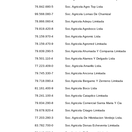
76.842.680-5
Soc. Agricola Agro Top Ltda
99.568.080-7
Soc. Agricola Lomas De Chamizal
78.866.060-K
Soc Agricola Adepu Limitada
79.819.420-8
Soc Agricola Agroboco Ltda
76.159.970-4
Soc Agricola Agromic Ltda
78.159.470-9
Soc Agricola Agrorred Limitada
79.839.290-5
Soc Agricola Ahumada Y Compania Limitada
78.501.110-4
Soc Agricola Alamos Y Delgado Ltda
77.223.409-0
Soc. Agricola Amarillo Ltda.
79.745.330-7
Soc Agricola Ancona Limitada
79.718.090-4
Soc Agricola Bergamo Y Zenteno Limitada
81.161.400-9
Soc Agricola Boco Ltda
78.241.100-4
Soc Agricola Catapilco Limitada
79.834.290-8
Soc Agricola Comercial Santa Maria Y Cia
79.678.920-4
Soc Agricola Criagro Limitada
77.203.280-3
Soc. Agricola De Hibridacion Verdejo Ltda.
83.782.700-0
Soc Agricola Donas Echeverria Limitada