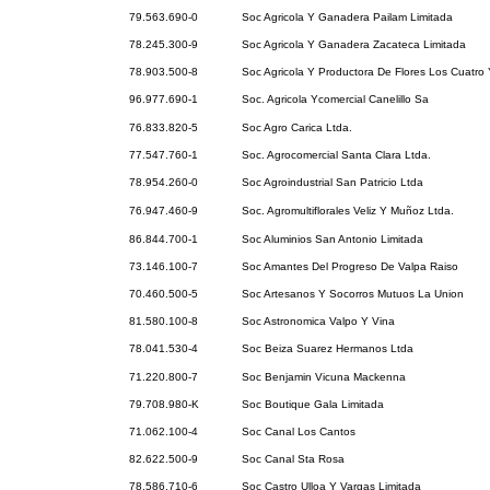
79.563.690-0
Soc Agricola Y Ganadera Pailam Limitada
78.245.300-9
Soc Agricola Y Ganadera Zacateca Limitada
78.903.500-8
Soc Agricola Y Productora De Flores Los Cuatro 
96.977.690-1
Soc. Agricola Ycomercial Canelillo Sa
76.833.820-5
Soc Agro Carica Ltda.
77.547.760-1
Soc. Agrocomercial Santa Clara Ltda.
78.954.260-0
Soc Agroindustrial San Patricio Ltda
76.947.460-9
Soc. Agromultiflorales Veliz Y Muñoz Ltda.
86.844.700-1
Soc Aluminios San Antonio Limitada
73.146.100-7
Soc Amantes Del Progreso De Valpa Raiso
70.460.500-5
Soc Artesanos Y Socorros Mutuos La Union
81.580.100-8
Soc Astronomica Valpo Y Vina
78.041.530-4
Soc Beiza Suarez Hermanos Ltda
71.220.800-7
Soc Benjamin Vicuna Mackenna
79.708.980-K
Soc Boutique Gala Limitada
71.062.100-4
Soc Canal Los Cantos
82.622.500-9
Soc Canal Sta Rosa
78.586.710-6
Soc Castro Ulloa Y Vargas Limitada