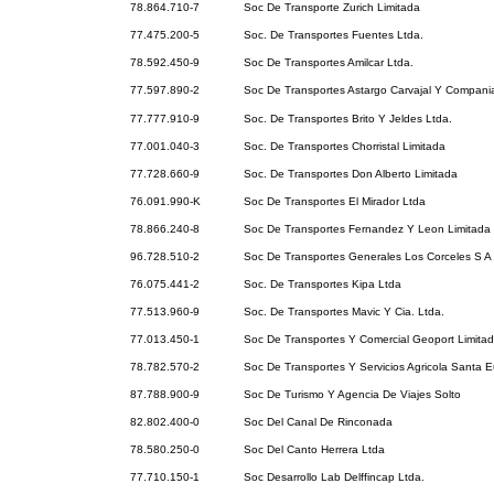
78.864.710-7
Soc De Transporte Zurich Limitada
77.475.200-5
Soc. De Transportes Fuentes Ltda.
78.592.450-9
Soc De Transportes Amilcar Ltda.
77.597.890-2
Soc De Transportes Astargo Carvajal Y Compani
77.777.910-9
Soc. De Transportes Brito Y Jeldes Ltda.
77.001.040-3
Soc. De Transportes Chorristal Limitada
77.728.660-9
Soc. De Transportes Don Alberto Limitada
76.091.990-K
Soc De Transportes El Mirador Ltda
78.866.240-8
Soc De Transportes Fernandez Y Leon Limitada
96.728.510-2
Soc De Transportes Generales Los Corceles S A
76.075.441-2
Soc. De Transportes Kipa Ltda
77.513.960-9
Soc. De Transportes Mavic Y Cia. Ltda.
77.013.450-1
Soc De Transportes Y Comercial Geoport Limita
78.782.570-2
Soc De Transportes Y Servicios Agricola Santa 
87.788.900-9
Soc De Turismo Y Agencia De Viajes Solto
82.802.400-0
Soc Del Canal De Rinconada
78.580.250-0
Soc Del Canto Herrera Ltda
77.710.150-1
Soc Desarrollo Lab Delffincap Ltda.