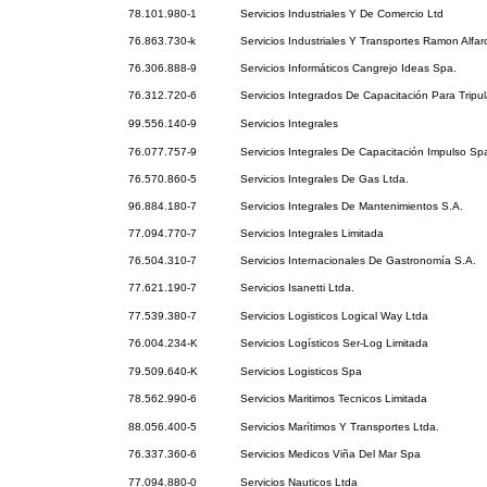
78.101.980-1
Servicios Industriales Y De Comercio Ltd
76.863.730-k
Servicios Industriales Y Transportes Ramon Alfar
76.306.888-9
Servicios Informáticos Cangrejo Ideas Spa.
76.312.720-6
Servicios Integrados De Capacitación Para Tripu
99.556.140-9
Servicios Integrales
76.077.757-9
Servicios Integrales De Capacitación Impulso Sp
76.570.860-5
Servicios Integrales De Gas Ltda.
96.884.180-7
Servicios Integrales De Mantenimientos S.A.
77.094.770-7
Servicios Integrales Limitada
76.504.310-7
Servicios Internacionales De Gastronomía S.A.
77.621.190-7
Servicios Isanetti Ltda.
77.539.380-7
Servicios Logisticos Logical Way Ltda
76.004.234-K
Servicios Logísticos Ser-Log Limitada
79.509.640-K
Servicios Logisticos Spa
78.562.990-6
Servicios Maritimos Tecnicos Limitada
88.056.400-5
Servicios Marítimos Y Transportes Ltda.
76.337.360-6
Servicios Medicos Viña Del Mar Spa
77.094.880-0
Servicios Nauticos Ltda