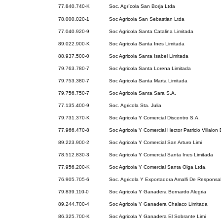
77.840.740-K
Soc. Agrícola San Borja Ltda
78.000.020-1
Soc Agricola San Sebastian Ltda
77.040.920-9
Soc Agricola Santa Catalina Limitada
89.022.900-K
Soc Agricola Santa Ines Limitada
88.937.500-0
Soc Agricola Santa Isabel Limitada
79.763.780-7
Soc Agricola Santa Lorena Limitada
79.753.380-7
Soc Agricola Santa Marta Limitada
79.756.750-7
Soc Agricola Santa Sara S.A.
77.135.400-9
Soc. Agricola Sta. Julia
79.731.370-K
Soc Agricola Y Comercial Discentro S.A.
77.966.470-8
Soc Agricola Y Comercial Hector Patricio Villalon 
89.223.900-2
Soc Agricola Y Comercial San Arturo Limi
78.512.830-3
Soc Agricola Y Comercial Santa Ines Limitada
77.956.200-K
Soc Agricola Y Comercial Santa Olga Ltda.
76.905.705-6
Soc. Agricola Y Exportadora Amalfi De Responsab
79.839.110-0
Soc Agricola Y Ganadera Bernardo Alegria
89.244.700-4
Soc Agricola Y Ganadera Chalaco Limitada
86.325.700-K
Soc Agricola Y Ganadera El Sobrante Limi