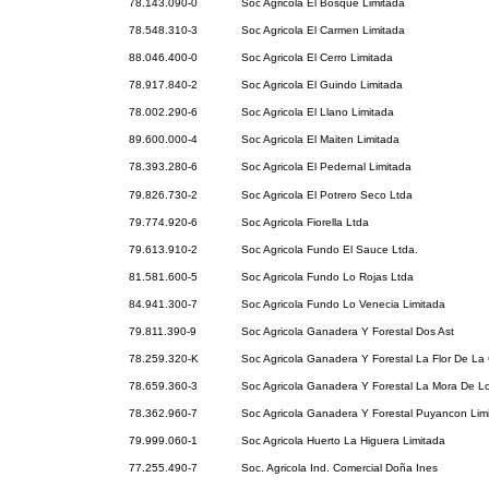
78.143.090-0
Soc Agricola El Bosque Limitada
78.548.310-3
Soc Agricola El Carmen Limitada
88.046.400-0
Soc Agricola El Cerro Limitada
78.917.840-2
Soc Agricola El Guindo Limitada
78.002.290-6
Soc Agricola El Llano Limitada
89.600.000-4
Soc Agricola El Maiten Limitada
78.393.280-6
Soc Agricola El Pedernal Limitada
79.826.730-2
Soc Agricola El Potrero Seco Ltda
79.774.920-6
Soc Agricola Fiorella Ltda
79.613.910-2
Soc Agricola Fundo El Sauce Ltda.
81.581.600-5
Soc Agricola Fundo Lo Rojas Ltda
84.941.300-7
Soc Agricola Fundo Lo Venecia Limitada
79.811.390-9
Soc Agricola Ganadera Y Forestal Dos Ast
78.259.320-K
Soc Agricola Ganadera Y Forestal La Flor De La
78.659.360-3
Soc Agricola Ganadera Y Forestal La Mora De L
78.362.960-7
Soc Agricola Ganadera Y Forestal Puyancon Lim
79.999.060-1
Soc Agricola Huerto La Higuera Limitada
77.255.490-7
Soc. Agricola Ind. Comercial Doña Ines