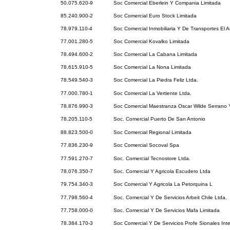
50.075.620-9
Soc Comercial Eberlein Y Compania Limitada
85.240.900-2
Soc Comercial Euro Stock Limitada
78.979.110-4
Soc Comercial Inmobiliaria Y De Transportes El A
77.001.280-5
Soc Comercial Kovalko Limitada
78.494.600-2
Soc Comercial La Cabana Limitada
78.615.910-5
Soc Comercial La Nona Limitada
78.549.540-3
Soc Comercial La Piedra Feliz Ltda.
77.000.780-1
Soc Comercial La Vertiente Ltda.
78.876.990-3
Soc Comercial Maestranza Oscar Wilde Serrano
78.205.110-5
Soc. Comercial Puerto De San Antonio
88.823.500-0
Soc Comercial Regional Limitada
77.836.230-9
Soc Comercial Socoval Spa
77.591.270-7
Soc. Comercial Tecnostore Ltda.
78.076.350-7
Soc. Comercial Y Agricola Escudero Ltda
79.754.340-3
Soc Comercial Y Agricola La Petorquina L
77.798.560-4
Soc. Comercial Y De Servicios Arbeit Chile Ltda.
77.758.000-0
Soc. Comercial Y De Servicios Mafa Limitada
78.384.170-3
Soc Comercial Y De Servicios Profe Sionales Inte