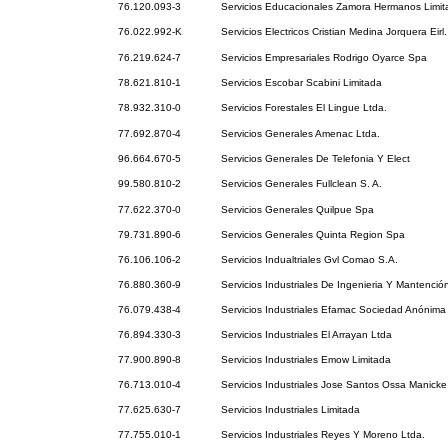
76.120.093-3
Servicios Educacionales Zamora Hermanos Limit
76.022.992-K
Servicios Electricos Cristian Medina Jorquera Eirl.
76.219.624-7
Servicios Empresariales Rodrigo Oyarce Spa
78.621.810-1
Servicios Escobar Scabini Limitada
78.932.310-0
Servicios Forestales El Lingue Ltda.
77.692.870-4
Servicios Generales Amenac Ltda.
96.664.670-5
Servicios Generales De Telefonia Y Elect
99.580.810-2
Servicios Generales Fullclean S. A.
77.622.370-0
Servicios Generales Quilpue Spa
79.731.890-6
Servicios Generales Quinta Region Spa
76.106.106-2
Servicios Indualtriales Gvl Comao S.A.
76.880.360-9
Servicios Industriales De Ingenieria Y Mantención
76.079.438-4
Servicios Industriales Efamac Sociedad Anónima
76.894.330-3
Servicios Industriales El Arrayan Ltda
77.900.890-8
Servicios Industriales Emow Limitada
76.713.010-4
Servicios Industriales Jose Santos Ossa Manicke
77.625.630-7
Servicios Industriales Limitada
77.755.010-1
Servicios Industriales Reyes Y Moreno Ltda.