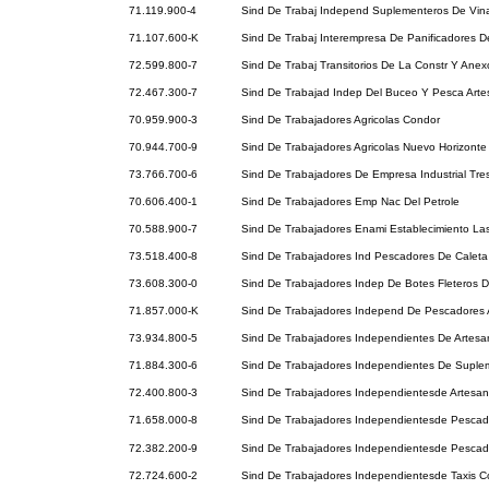
71.119.900-4
Sind De Trabaj Independ Suplementeros De Vin
71.107.600-K
Sind De Trabaj Interempresa De Panificadores D
72.599.800-7
Sind De Trabaj Transitorios De La Constr Y Ane
72.467.300-7
Sind De Trabajad Indep Del Buceo Y Pesca Art
70.959.900-3
Sind De Trabajadores Agricolas Condor
70.944.700-9
Sind De Trabajadores Agricolas Nuevo Horizonte
73.766.700-6
Sind De Trabajadores De Empresa Industrial Tr
70.606.400-1
Sind De Trabajadores Emp Nac Del Petrole
70.588.900-7
Sind De Trabajadores Enami Establecimiento La
73.518.400-8
Sind De Trabajadores Ind Pescadores De Caleta 
73.608.300-0
Sind De Trabajadores Indep De Botes Fleteros 
71.857.000-K
Sind De Trabajadores Independ De Pescadores 
73.934.800-5
Sind De Trabajadores Independientes De Artes
71.884.300-6
Sind De Trabajadores Independientes De Suple
72.400.800-3
Sind De Trabajadores Independientesde Artesa
71.658.000-8
Sind De Trabajadores Independientesde Pescad
72.382.200-9
Sind De Trabajadores Independientesde Pesca
72.724.600-2
Sind De Trabajadores Independientesde Taxis Co