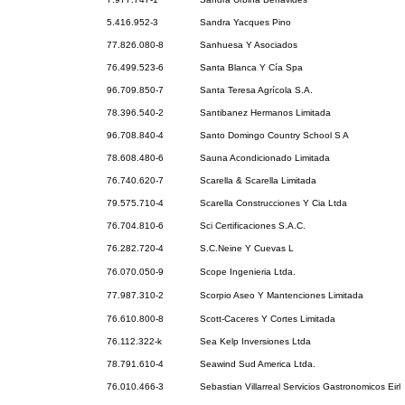
5.416.952-3
Sandra Yacques Pino
77.826.080-8
Sanhuesa Y Asociados
76.499.523-6
Santa Blanca Y Cía Spa
96.709.850-7
Santa Teresa Agrícola S.A.
78.396.540-2
Santibanez Hermanos Limitada
96.708.840-4
Santo Domingo Country School S A
78.608.480-6
Sauna Acondicionado Limitada
76.740.620-7
Scarella & Scarella Limitada
79.575.710-4
Scarella Construcciones Y Cia Ltda
76.704.810-6
Sci Certificaciones S.A.C.
76.282.720-4
S.C.Neine Y Cuevas L
76.070.050-9
Scope Ingenieria Ltda.
77.987.310-2
Scorpio Aseo Y Mantenciones Limitada
76.610.800-8
Scott-Caceres Y Cortes Limitada
76.112.322-k
Sea Kelp Inversiones Ltda
78.791.610-4
Seawind Sud America Ltda.
76.010.466-3
Sebastian Villarreal Servicios Gastronomicos Eirl