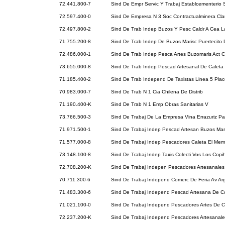
72.441.800-7
Sind De Empr Servic Y Trabaj Establcementerio 
72.597.400-0
Sind De Empresa N 3 Soc Contractualminera Cl
72.497.800-2
Sind De Trab Indep Buzos Y Pesc Caldr A Cea L
71.755.200-8
Sind De Trab Indep De Buzos Marisc Puertecito 
72.486.000-1
Sind De Trab Indep Pesca Artes Buzomaris Act 
73.655.000-8
Sind De Trab Indep Pescad Artesanal De Caleta
71.185.400-2
Sind De Trab Independ De Taxistas Linea 5 Pla
70.983.000-7
Sind De Trab N 1 Cia Chilena De Distrib
71.190.400-K
Sind De Trab N 1 Emp Obras Sanitarias V
73.766.500-3
Sind De Trabaj De La Empresa Vina Errazuriz 
71.971.500-1
Sind De Trabaj Indep Pescad Artesan Buzos Mar
71.577.000-8
Sind De Trabaj Indep Pescadores Caleta El Memb
73.148.100-8
Sind De Trabaj Indep Taxis Colecti Vos Los Cop
72.708.200-K
Sind De Trabaj Indepen Pescadores Artesanales
70.711.300-6
Sind De Trabaj Independ Comerc De Feria Av Ar
71.483.300-6
Sind De Trabaj Independ Pescad Artesana De 
71.021.100-0
Sind De Trabaj Independ Pescadores Artes De C
72.237.200-K
Sind De Trabaj Independ Pescadores Artesanale