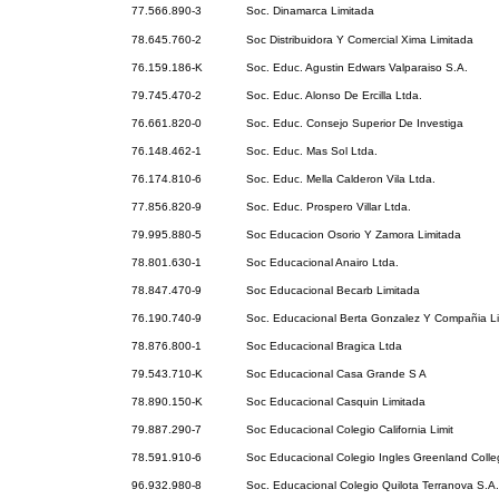
77.566.890-3
Soc. Dinamarca Limitada
78.645.760-2
Soc Distribuidora Y Comercial Xima Limitada
76.159.186-K
Soc. Educ. Agustin Edwars Valparaiso S.A.
79.745.470-2
Soc. Educ. Alonso De Ercilla Ltda.
76.661.820-0
Soc. Educ. Consejo Superior De Investiga
76.148.462-1
Soc. Educ. Mas Sol Ltda.
76.174.810-6
Soc. Educ. Mella Calderon Vila Ltda.
77.856.820-9
Soc. Educ. Prospero Villar Ltda.
79.995.880-5
Soc Educacion Osorio Y Zamora Limitada
78.801.630-1
Soc Educacional Anairo Ltda.
78.847.470-9
Soc Educacional Becarb Limitada
76.190.740-9
Soc. Educacional Berta Gonzalez Y Compañia L
78.876.800-1
Soc Educacional Bragica Ltda
79.543.710-K
Soc Educacional Casa Grande S A
78.890.150-K
Soc Educacional Casquin Limitada
79.887.290-7
Soc Educacional Colegio California Limit
78.591.910-6
Soc Educacional Colegio Ingles Greenland Colle
96.932.980-8
Soc. Educacional Colegio Quilota Terranova S.A.