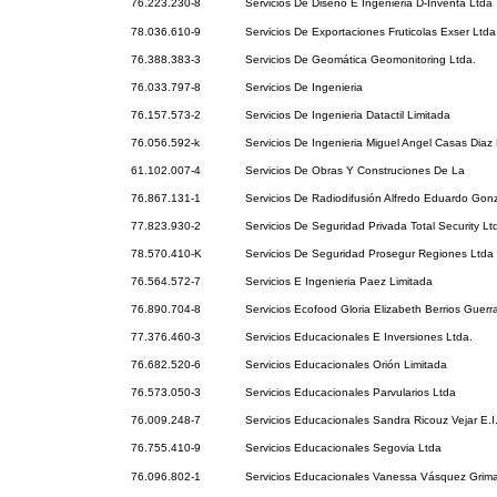
76.223.230-8
Servicios De Diseño E Ingenieria D-Inventa Ltda
78.036.610-9
Servicios De Exportaciones Fruticolas Exser Ltda
76.388.383-3
Servicios De Geomática Geomonitoring Ltda.
76.033.797-8
Servicios De Ingenieria
76.157.573-2
Servicios De Ingenieria Datactil Limitada
76.056.592-k
Servicios De Ingenieria Miguel Angel Casas Diaz E
61.102.007-4
Servicios De Obras Y Construciones De La
76.867.131-1
Servicios De Radiodifusión Alfredo Eduardo Gon
77.823.930-2
Servicios De Seguridad Privada Total Security Lt
78.570.410-K
Servicios De Seguridad Prosegur Regiones Ltda
76.564.572-7
Servicios E Ingenieria Paez Limitada
76.890.704-8
Servicios Ecofood Gloria Elizabeth Berrios Guerr
77.376.460-3
Servicios Educacionales E Inversiones Ltda.
76.682.520-6
Servicios Educacionales Orión Limitada
76.573.050-3
Servicios Educacionales Parvularios Ltda
76.009.248-7
Servicios Educacionales Sandra Ricouz Vejar E.I
76.755.410-9
Servicios Educacionales Segovia Ltda
76.096.802-1
Servicios Educacionales Vanessa Vásquez Grimal