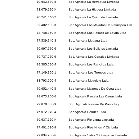
79.643.680-8
Soc Agricola La Herradura Limitada
78.079.920-K
Soc Agricola La Higuera Limitada
78.241.440-2
Soc Agricola La Quintrala Limitada
89.402.500-K
Soc Agricola Las Majadas De Pelumpen Lim
78.748.350-K
Soc Agricola Las Palmas De Leyda Ltda
77.539.740-3
Soc. Agricola Liguana Ltda.
79.997.670-6
Soc Agricola Los Bellotos Limitada
79.737.270-6
Soc. Agricola Los Corrales Limitada
79.585.590-4
Soc Agricola Los Ranchos Ltda
77.149.190-1
Soc. Agricola Los Troncos Ltda
88.793.900-4
Soc. Agricola Maggiolo Ltda.
79.652.440-5
Soc Agricola Maitenes De Ocoa Ltda
78.073.750-6
Soc Agricola Parcela Las Canas Ltda
79.870.360-9
Soc. Agrícola Parque De Pocochay
76.072.070-4
Soc Agricola Pehuen Ltda
79.637.750-K
Soc Agricola Rio Ligua Limitada
77.401.630-9
Soc Agricola Rios Hnos Y Cia Ltda
79.834.730-6
Soc Agricola Salas Y Compania Limitada