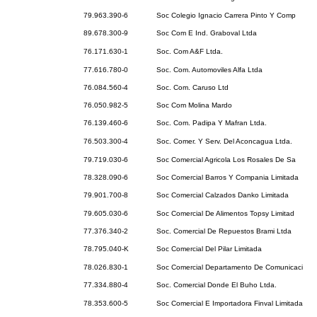
79.963.390-6
Soc Colegio Ignacio Carrera Pinto Y Comp
89.678.300-9
Soc Com E Ind. Graboval Ltda
76.171.630-1
Soc. Com A&F Ltda.
77.616.780-0
Soc. Com. Automoviles Alfa Ltda
76.084.560-4
Soc. Com. Caruso Ltd
76.050.982-5
Soc Com Molina Mardo
76.139.460-6
Soc. Com. Padipa Y Mafran Ltda.
76.503.300-4
Soc. Comer. Y Serv. Del Aconcagua Ltda.
79.719.030-6
Soc Comercial Agricola Los Rosales De Sa
78.328.090-6
Soc Comercial Barros Y Compania Limitada
79.901.700-8
Soc Comercial Calzados Danko Limitada
79.605.030-6
Soc Comercial De Alimentos Topsy Limitad
77.376.340-2
Soc. Comercial De Repuestos Brami Ltda
78.795.040-K
Soc Comercial Del Pilar Limitada
78.026.830-1
Soc Comercial Departamento De Comunicaci
77.334.880-4
Soc. Comercial Donde El Buho Ltda.
78.353.600-5
Soc Comercial E Importadora Finval Limitada