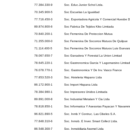
77.384.330-9
Soc. Educ.Junior Schol Ltda.
70.345.900-5
Soc Escuelas La Igualdad
77.716.450-3
Soc. Exportadora Agricola Y Comercial Huesbe De
89.874.800-6
Soc Fabrica De Tejidos Kiko Limitada
70.840.200-1
Soc Femenina De Proteccion Mutua
71.355.000-0
Soc Femenina De Socorros Mutuos De Quilpue
71.114.400-5
Soc Femenina De Socorros Mutuos Luis Guevara
78.067.650-7
Soc Ganadera Y Forestal La Union Limitad
78.645.220-1
Soc Gastronomica Garcia Y Lagomarsino Limita
76.078.770-1
Soc. Gastronomica Y De Inv. Vasco France
77.853.520-3
Soc. Hoteleria Hispano Ltda
86.172.900-1
Soc Import Hispana Ltda
78.384.980-1
Soc Impresores Unidos Limitada
89.891.000-8
Soc Industrial Metalam Y Cia Ltda
78.818.850-1
Soc Informatica Y Asesorias Payacan Y Navarret
96.821.890-5
Soc. Inmb.Y Contruc. Las Cibeles S.A.
77.848.310-6
Soc. Inmob. E Inver. Smart Collect Ltda.
86.548.300-7
Soc. Inmobiliaria Asomel Ltda