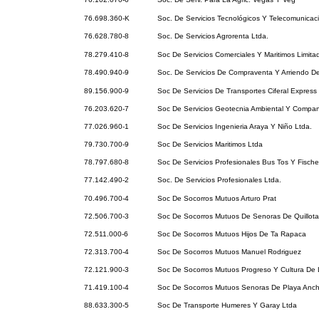
76.698.360-K
Soc. De Servicios Tecnológicos Y Telecomunicac
76.628.780-8
Soc. De Servicios Agrorenta Ltda.
78.279.410-8
Soc De Servicios Comerciales Y Maritimos Limita
78.490.940-9
Soc. De Servicios De Compraventa Y Arriendo D
89.156.900-9
Soc De Servicios De Transportes Ciferal Express
76.203.620-7
Soc De Servicios Geotecnia Ambiental Y Compan
77.026.960-1
Soc De Servicios Ingenieria Araya Y Niño Ltda.
79.730.700-9
Soc De Servicios Maritimos Ltda
78.797.680-8
Soc De Servicios Profesionales Bus Tos Y Fischer
77.142.490-2
Soc. De Servicios Profesionales Ltda.
70.496.700-4
Soc De Socorros Mutuos Arturo Prat
72.506.700-3
Soc De Socorros Mutuos De Senoras De Quillota
72.511.000-6
Soc De Socorros Mutuos Hijos De Ta Rapaca
72.313.700-4
Soc De Socorros Mutuos Manuel Rodriguez
72.121.900-3
Soc De Socorros Mutuos Progreso Y Cultura De 
71.419.100-4
Soc De Socorros Mutuos Senoras De Playa Anc
88.633.300-5
Soc De Transporte Humeres Y Garay Ltda