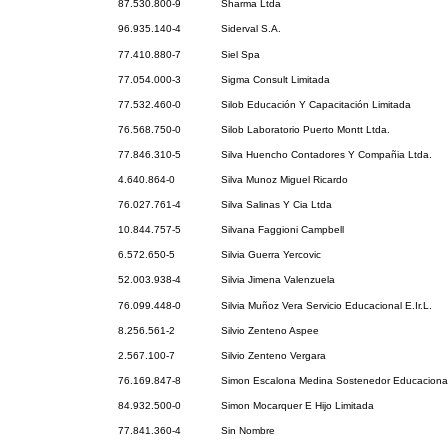
87.530.800-9
Sharma Ltda
96.935.140-4
Siderval S.A.
77.410.880-7
Siel Spa
77.054.000-3
Sigma Consult Limitada
77.532.460-0
Silob Educación Y Capacitación Limitada
76.568.750-0
Silob Laboratorio Puerto Montt Ltda.
77.846.310-5
Silva Huencho Contadores Y Compañia Ltda.
4.640.864-0
Silva Munoz Miguel Ricardo
76.027.761-4
Silva Salinas Y Cia Ltda
10.844.757-5
Silvana Faggioni Campbell
6.572.650-5
Silvia Guerra Yercovic
52.003.938-4
Silvia Jimena Valenzuela
76.099.448-0
Silvia Muñoz Vera Servicio Educacional E.Ir.L.
8.256.561-2
Silvio Zenteno Aspee
2.567.100-7
Silvio Zenteno Vergara
76.169.847-8
Simon Escalona Medina Sostenedor Educaciona
84.932.500-0
Simon Mocarquer E Hijo Limitada
77.841.360-4
Sin Nombre