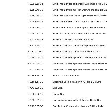
70.998.100-5
Sind Trabaj Independientes Suplementeros De V
71.350.700-8
Sind Trabaj Interemp Prof Del Arte Musical De La
73.450.400-9
Sind Trabajadores Indep Agro Artesanos Florista
71.998.700-1
Sind Trabajadores Pablo Neruda De La Emp Cor
71.945.200-0
Sind 2 Interprovincial Trabaj Emp Hidroelectrica 
75.960.720-1
Sind.De Trabajadores Independientes Travestis
71.917.700-K
Sindicato Cormecanica Renault Chile
73.771.100-5
Sindicato De Pescadores Independientes Artesa
65.311.790-6
Sindicato De Pescadores Nva. Generacion
75.140.000-4
Sindicato De Trabajadores Independientes Pesc
81.900.200-2
Sindicato De Trabajadores Transitorios Estibador
71.038.700-1
Sindicato De Trabajadores Transitorios Gente D
96.843.460-8
Sistemas Asesorias S.A
79.566.670-2
Sistemas De Informacion Y Gestion De Emp
77.738.960-2
Skc Ltda.
76.660.627-k
Snare Spa
77.788.310-0
Soc. Administradora De Cabañas Costa Bra
77.930.550-3
Soc Agric Y Comercial N. Ibaceta E Hijos Ltda.