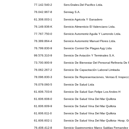
77.142.540-2
Serv.Grales.Del Pacifico Ltda.
76.042.967-8
Serviag S.A.
61.308.003-1
Servicio Agricola Y Ganadero
76.149.936-K
Servicio Alimenticio El Valenciano Ltda.
77.767.750-0
Servicio Automotriz Aguila Y Larrondo Ltda.
76.389.864-4
Servicio Automotriz Manuel Flores Ltda.
76.799.830-9
Servicio Control De Plagas Ayg Ltda
99.576.310-9
Servicio De Aviación Y Terminales S.A.
73.700.900-9
Servicio De Bienestar Del Personal Refineria De 
76.062.267-2
Servicio De Capacitación Laboral Limitada
78.096.830-3
Servicio De Representaciones, Ventas E Inspec
76.079.060-5
Servicio De Salud Ltda
61.606.703-6
Servicio De Salud San Felipe Los Andes H
61.606.608-0
Servicio De Salud Vina Del Mar Quillota
61.606.609-9
Servicio De Salud Vina Del Mar Quillota
61.606.611-0
Servicio De Salud Vina Del Mar Quillota
61.606.602-1
Servicio De Salud Vina Del Mar Quillota- Hosp. 
76.408.412-8
Servicio Gastronomico Marco Saldias Fernandez 