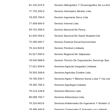
61.102.015-5
Servicio Hidrografico Y Oceanografico De La Ar
77.752.200-0
Servicio Informatico Movisic Ltda
78.355.760-6
Servicio Ingenieria Sinco Ltda
77.409.600-0
Servicio Internet Ltda
60.701.008-0
Servicio Nacional De Pesca
61.602.054-4
Servicio Nacional De Salud Hospital Carl
72.280.400-7
Servicio Pastoral Social Asuncionista
76.114.640-8
Servicio Premium Limitada
61.817.000-4
Servicio Regional De Valparaiso
76.540.988-8
Servicio Técnico De Capacitación Sercocap Spa
77.621.650-K
Servicios Agricola Integrales Limitada
76.503.308-K
Servicios Agricolas Cumbre Ltda.
76.760.530-7
Servicios Agrics Y Mineros Santa Luisa Y Cia Ltd
78.392.780-2
Servicios Agrolegal Limitada
76.213.149-8
Servicios Albornoz Ltda
89.088.700-7
Servicios Alimenticios Ltda.
76.116.842-8
Servicios Ambientales De Ingeniería Y Gestión L
78.499.440-6
Servicios Comerciales E Industria Les Limitada