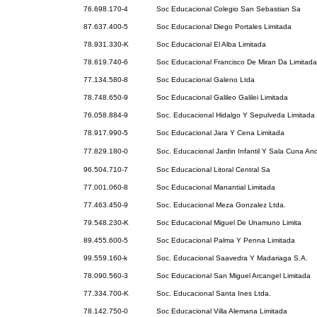
76.698.170-4
Soc Educacional Colegio San Sebastian Sa
87.637.400-5
Soc Educacional Diego Portales Limitada
78.931.330-K
Soc Educacional El Alba Limitada
78.619.740-6
Soc Educacional Francisco De Miran Da Limitada
77.134.580-8
Soc Educacional Galeno Ltda
78.748.650-9
Soc Educacional Galileo Galilei Limitada
76.058.884-9
Soc. Educacional Hidalgo Y Sepulveda Limitada
78.917.990-5
Soc Educacional Jara Y Cena Limitada
77.829.180-0
Soc. Educacional Jardin Infantil Y Sala Cuna An
96.504.710-7
Soc Educacional Litoral Central Sa
77.001.060-8
Soc Educacional Manantial Limitada
77.463.450-9
Soc. Educacional Meza Gonzalez Ltda.
79.548.230-K
Soc Educacional Miguel De Unamuno Limita
89.455.600-5
Soc Educacional Palma Y Penna Limitada
99.559.160-k
Soc. Educacional Saavedra Y Madariaga S.A.
78.090.560-3
Soc Educacional San Miguel Arcangel Limitada
77.334.700-K
Soc. Educacional Santa Ines Ltda.
78.142.750-0
Soc Educacional Villa Alemana Limitada