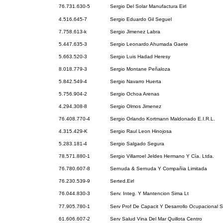
76.731.630-5
Sergio Del Solar Manufactura Eirl
4.516.645-7
Sergio Eduardo Gil Seguel
7.758.613-k
Sergio Jimenez Labra
5.447.635-3
Sergio Leonardo Ahumada Gaete
5.663.520-3
Sergio Luis Hadad Heresy
8.018.779-3
Sergio Montane Peñaloza
5.842.549-4
Sergio Navarro Huerta
5.756.904-2
Sergio Ochoa Arenas
4.294.308-8
Sergio Olmos Jimenez
76.408.770-4
Sergio Orlando Kortmann Maldonado E.I.R.L.
4.315.429-K
Sergio Raul Leon Hinojosa
5.283.181-4
Sergio Salgado Segura
78.571.880-1
Sergio Villarroel Jeldes Hermano Y Cía. Ltda.
76.780.607-8
Sernuda & Sernuda Y Compañia Limitada
76.230.539-9
Serted.Eirl
76.044.830-3
Serv. Integ. Y Mantencion Sima Lt
77.905.780-1
Serv Prof De Capacit Y Desarrollo Ocupacional S
61.606.607-2
Serv Salud Vina Del Mar Quillota Centro