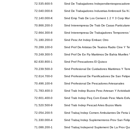
72.535.600-5
Sind De Trabajadores Independientespescadore
72.040.000-6
Sind De Trabajadores Industrias Ambrosoli Sa N 
72.140.000-K
Sind Emp Trab De Los Cement 1 2 Y 3 Corp Mun
70.866.200-3
Sind Interempresa De Trab De Casas Particulare
72.664.300-8
Sind Interempresa De Trabajadores Temporeros
71.180.200-0
Sind Pesc Art Indep Embarc Otro
70.289.100-0
Sind Prof De Artistas De Teatros Radio Cine Y Te
70.249.300-5
Sind Prof De Ee Pp Maritimos De Bahia Muelles 
82.630.800-1
Sind Prof Pescadores El Quisco
70.239.500-3
Sind Profesional De Cuidadores Maritimos Y Terr
72.614.700-0
Sind Profesional De Panificadores De San Felipe
70.496.100-6
Sind Profesional De Pescadores Artesanales
71.783.400-3
Sind Trab Indep Buzos Pesc Artesan Y Activida
72.601.400-0
Sind Trab Indep Peq Com Estab Pesc Maris Esfu
71.520.500-9
Sind Trab Indep Pescad Artes Buzos Maris
72.054.200-5
Sind Trabaj Indep Comerc Ambulantes De Feria 
71.330.000-4
Sind Trabaj Indep Suplementeros Prov San Feli
71.086.200-1
Sind Trabaj Independ Suplement De La Prov Qui