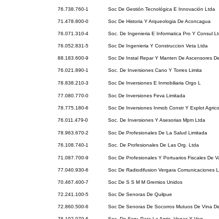
76.738.760-1
Soc De Gestión Tecnológica E Innovación Ltda
71.478.800-0
Soc De Historia Y Arqueologia De Aconcagua
76.071.310-4
Soc. De Ingenieria E Informatica Pro Y Consul L
76.052.831-5
Soc De Ingenieria Y Construccion Veta Ltda
88.183.600-9
Soc De Instal Repar Y Manten De Ascensores De
76.021.890-1
Soc. De Inversiones Cano Y Torres Limita
78.838.210-3
Soc De Inversiones E Inmobiliaria Orgo L
77.080.770-0
Soc De Inversiones Feva Limitada
78.775.180-6
Soc De Inversiones Inmob Constr Y Explot Agric
76.011.479-0
Soc. De Inversiones Y Asesorias Mpm Ltda
78.963.670-2
Soc De Profesionales De La Salud Limitada
76.108.740-1
Soc. De Profesionales De Las Org. Ltda
71.087.700-9
Soc De Profesionales Y Portuarios Fiscales De V
77.040.930-6
Soc De Radiodifusion Vergara Comunicaciones L
70.467.400-7
Soc De S S M M Gremios Unidos
72.241.100-5
Soc De Senoras De Quilpue
72.860.500-6
Soc De Senoras De Socorros Mutuos De Vina De
76.102.070-6
Soc. De Serv. Para La Agric. Vegas Y Veg