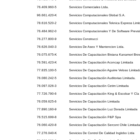
76.409.960-5
Servicios Comerciales Ltda.
96.661.420-K
Servicios Computacionales Global S.A.
78.616.520-2
Servicios Computacionales Teknica Express Limi
76.484.962-0
Servicios Computacionales Y De Software Prevs
76.277.800-9
Servicios Construcci
76.626.040-3
Servicios De Aseo Y Mantencion Ltda.
76.075.675-K
Servicios De Capacitacion Biviana Kanamori Bro
76.591.423-K
Servicios De Capacitación Aconcap Limitada
77.835.100-5
Servicios De Capacitación Aguirre Veloso Limitad
76.080.242-5
Servicios De Capacitación Auditorias Limitada.
76.097.026-3
Servicios De Capacitación Cetim Limitada
77.726.790-6
Servicios De Capacitación King & Escobar Y Cía 
76.059.625-6
Servicios De Capacitación Limitada
77.890.160-9
Servicios De Capacitación Luz Dorada Limitada
76.515.699-8
Servicios De Capacitación P&P Spa
76.060.420-8
Servicios De Capacitación Sercont Chile Limitada
77.276.040-K
Servicios De Control De Calidad Inglobo Ltda