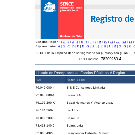
Elija una Region :
|
1
|
2
|
3
|
4
|
5
|
6
|
7
|
8
|
9
|
10
|
11
|
12
|
13
|
14
|
Elija una Letra :
A
|
B
|
C
|
D
|
E
|
F
|
G
|
H
|
I
|
J
|
K
|
L
|
M
|
N
|
O
|
P
|
El RUT de la Empresa debe ser ingresado sin puntos y con guión, Ej
RUT Empresa
Listado de Receptores de Fondos Públicos V Región
RUT
Razón Social
76.045.080-4
S & E Consultores Limitada
92.048.000-4
Saam S.A.
76.106.200-K
Sabaj Hermanos Y Vivanco Ltda.
76.164.360-6
Sai Ltda
76.092.203-K
Saim S.A.
78.418.140-5
Saimic Ltda
52.005.492-8
Saimpresora Gabriela Ramirez