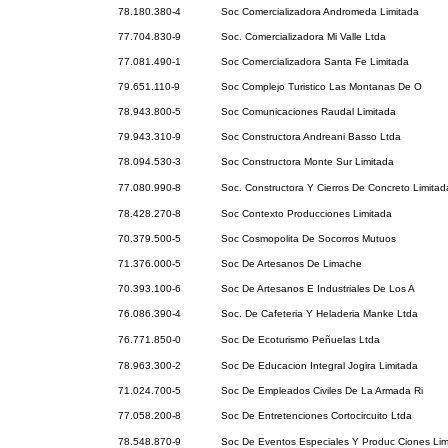
78.180.380-4
Soc Comercializadora Andromeda Limitada
77.704.830-9
Soc. Comercializadora Mi Valle Ltda
77.081.490-1
Soc Comercializadora Santa Fe Limitada
79.651.110-9
Soc Complejo Turistico Las Montanas De O
78.943.800-5
Soc Comunicaciones Raudal Limitada
79.943.310-9
Soc Constructora Andreani Basso Ltda
78.094.530-3
Soc Constructora Monte Sur Limitada
77.080.990-8
Soc. Constructora Y Cierros De Concreto Limitad
78.428.270-8
Soc Contexto Producciones Limitada
70.379.500-5
Soc Cosmopolita De Socorros Mutuos
71.376.000-5
Soc De Artesanos De Limache
70.393.100-6
Soc De Artesanos E Industriales De Los A
76.086.390-4
Soc. De Cafeteria Y Heladeria Manke Ltda
76.771.850-0
Soc De Ecoturismo Peñuelas Ltda
78.963.300-2
Soc De Educacion Integral Jogira Limitada
71.024.700-5
Soc De Empleados Civiles De La Armada Ri
77.058.200-8
Soc De Entretenciones Cortocircuito Ltda
78.548.870-9
Soc De Eventos Especiales Y Produc Ciones Lim