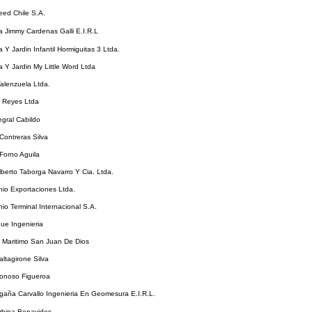
ed Chile S.A.
 Jimmy Cardenas Galli E.I.R.L
 Y Jardin Infantil Hormiguitas 3 Ltda.
 Y Jardin My Little Word Ltda
alenzuela Ltda.
Y Reyes Ltda
egral Cabildo
Contreras Silva
Forno Aguila
berto Taborga Navarro Y Cia. Ltda.
io Exportaciones Ltda.
io Terminal Internacional S.A.
ue Ingenieria
 Maritimo San Juan De Dios
ltagirone Silva
onoso Figueroa
aña Carvallo Ingenieria En Geomesura E.I.R.L.
rbina Benavides