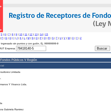
|
5
|
6
|
7
|
8
|
9
|
10
|
11
|
12
|
13
|
14
|
15
|
F
|
G
|
H
|
I
|
J
|
K
|
L
|
M
|
N
|
O
|
P
|
Q
|
R
|
S
|
T
|
U
|
V
|
W
|
X
|
Y
|
Z
 ingresado sin puntos y con guión, Ej. 99999999-9
RUT Empresa
 Fondos Públicos V Región
cial
sultores Limitada
.
rmanos Y Vivanco Ltda.
.
da
ra Gabriela Ramirez