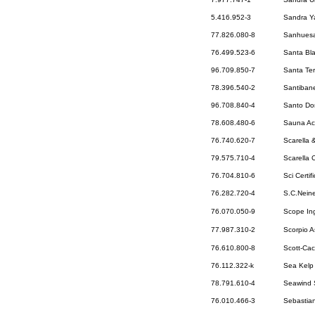
5.416.952-3
Sandra Y
77.826.080-8
Sanhuesa
76.499.523-6
Santa Bl
96.709.850-7
Santa Ter
78.396.540-2
Santiban
96.708.840-4
Santo Do
78.608.480-6
Sauna Ac
76.740.620-7
Scarella 
79.575.710-4
Scarella 
76.704.810-6
Sci Certif
76.282.720-4
S.C.Nein
76.070.050-9
Scope Ing
77.987.310-2
Scorpio 
76.610.800-8
Scott-Cac
76.112.322-k
Sea Kelp 
78.791.610-4
Seawind 
76.010.466-3
Sebastian