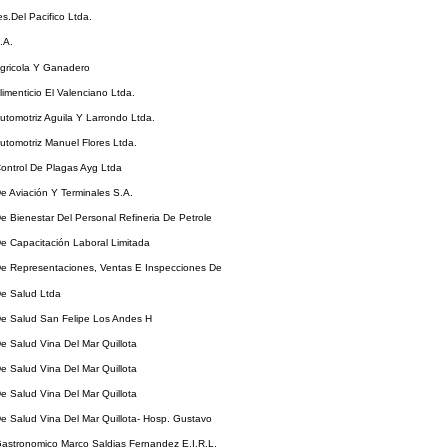
es.Del Pacifico Ltda.
.A.
Agricola Y Ganadero
limenticio El Valenciano Ltda.
Automotriz Aguila Y Larrondo Ltda.
Automotriz Manuel Flores Ltda.
Control De Plagas Ayg Ltda
De Aviación Y Terminales S.A.
De Bienestar Del Personal Refineria De Petrole
De Capacitación Laboral Limitada
De Representaciones, Ventas E Inspecciones De
De Salud Ltda
De Salud San Felipe Los Andes H
De Salud Vina Del Mar Quillota
De Salud Vina Del Mar Quillota
De Salud Vina Del Mar Quillota
De Salud Vina Del Mar Quillota- Hosp. Gustavo
Gastronomico Marco Saldias Fernandez E.I.R.L.