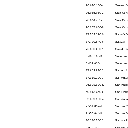
96.610.150-4
Sakata Se
76.065.069-2
Sala Cuna
76.044.405-7
Sala Cuna
76.207.660-8
Sala Cuna
77.594.330-0
Salas Y V
77.726.840-6
Salazar 
76.860.650-1
Salud Int
6.400.106-K
Salvador 
3.432.038-1
Salvador 
77.652.810-2
Samuel Al
77.519.150-3
San Anton
96.908.970-K
San Anton
50.943.450-6
San Enriq
82.369.500-4
Sanatorio
7.551.059-4
Sandra Ca
9.955.844-K
Sandra D
76.376.590-3
Sandra Eg
7.977.747-1
Sandra U