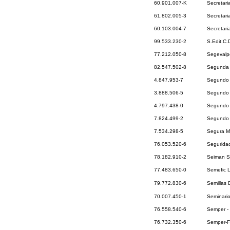
60.901.007-K
Secretari
61.802.005-3
Secretari
60.103.004-7
Secretari
99.533.230-2
S.Edit.C
77.212.050-8
Segevalp
82.547.502-8
Segunda 
4.847.953-7
Segundo 
3.888.506-5
Segundo G
4.797.438-0
Segundo 
7.824.499-2
Segundo O
7.534.298-5
Segura M
76.053.520-6
Seguridad
78.182.910-2
Seiman S
77.483.650-0
Semefic 
79.772.830-6
Semillas 
70.007.450-1
Seminari
76.558.540-6
Semper - 
76.732.350-6
Semper-Fi