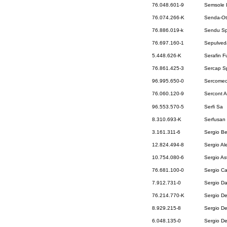
76.048.601-9
Semsole 
76.074.266-K
Senda-Ot
76.886.019-k
Sendu S
76.697.160-1
Sepulveda
5.448.626-K
Serafin F
76.861.425-3
Sercap S
96.995.650-0
Sercomec
76.060.120-9
Sercont A
96.553.570-5
Serfi Sa
8.310.693-K
Serfusan
3.161.311-6
Sergio B
12.824.494-8
Sergio Al
10.754.080-6
Sergio As
76.681.100-0
Sergio Ca
7.912.731-0
Sergio Da
76.214.770-K
Sergio De
8.929.215-8
Sergio De
6.048.135-0
Sergio D