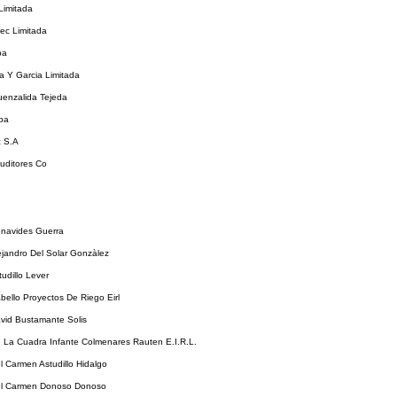
Limitada
ec Limitada
pa
 Y Garcia Limitada
uenzalida Tejeda
pa
 S.A
uditores Co
enavides Guerra
ejandro Del Solar Gonzàlez
tudillo Lever
bello Proyectos De Riego Eirl
vid Bustamante Solis
 La Cuadra Infante Colmenares Rauten E.I.R.L.
l Carmen Astudillo Hidalgo
el Carmen Donoso Donoso