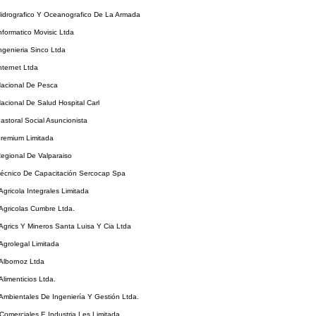
Hidrografico Y Oceanografico De La Armada
Informatico Movisic Ltda
Ingenieria Sinco Ltda
nternet Ltda
Nacional De Pesca
Nacional De Salud Hospital Carl
Pastoral Social Asuncionista
Premium Limitada
Regional De Valparaiso
Técnico De Capacitación Sercocap Spa
Agricola Integrales Limitada
 Agricolas Cumbre Ltda.
 Agrics Y Mineros Santa Luisa Y Cia Ltda
 Agrolegal Limitada
 Albornoz Ltda
Alimenticios Ltda.
 Ambientales De Ingeniería Y Gestión Ltda.
 Comerciales E Industria Les Limitada