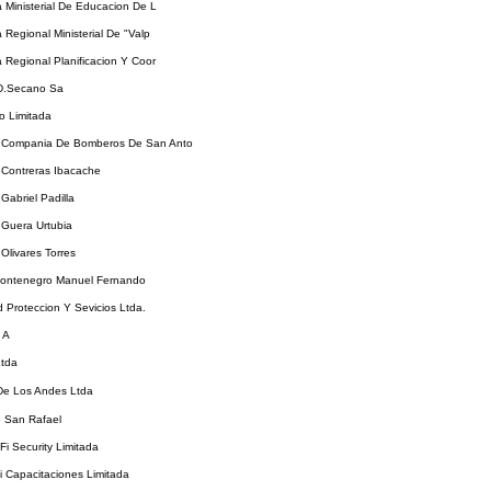
a Ministerial De Educacion De L
a Regional Ministerial De "Valp
a Regional Planificacion Y Coor
.D.Secano Sa
o Limitada
Compania De Bomberos De San Anto
Contreras Ibacache
abriel Padilla
Guera Urtubia
livares Torres
ontenegro Manuel Fernando
 Proteccion Y Sevicios Ltda.
 A
Ltda
De Los Andes Ltda
o San Rafael
Fi Security Limitada
 Capacitaciones Limitada