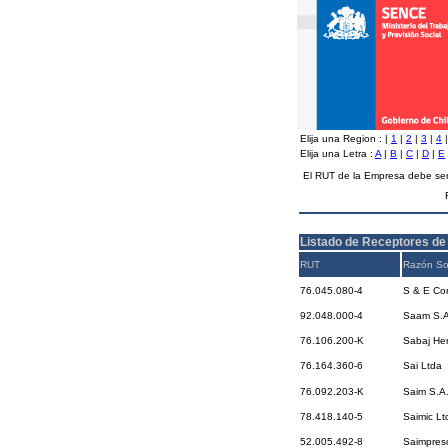
Elija una Region :
|
1
|
2
|
3
|
4
Elija una Letra :
A
|
B
|
C
|
D
|
E
El RUT de la Empresa debe ser
Listado de Receptores de
RUT
Razón So
76.045.080-4
S & E Con
92.048.000-4
Saam S.A
76.106.200-K
Sabaj He
76.164.360-6
Sai Ltda
76.092.203-K
Saim S.A
78.418.140-5
Saimic Lt
52.005.492-8
Saimpreso