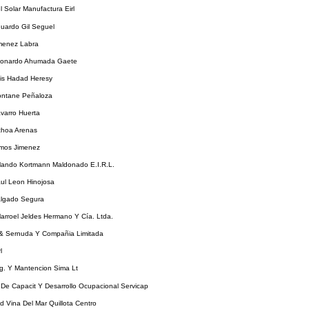
l Solar Manufactura Eirl
uardo Gil Seguel
imenez Labra
eonardo Ahumada Gaete
uis Hadad Heresy
ontane Peñaloza
varro Huerta
choa Arenas
lmos Jimenez
rlando Kortmann Maldonado E.I.R.L.
ul Leon Hinojosa
algado Segura
llarroel Jeldes Hermano Y Cía. Ltda.
& Sernuda Y Compañia Limitada
l
eg. Y Mantencion Sima Lt
 De Capacit Y Desarrollo Ocupacional Servicap
d Vina Del Mar Quillota Centro