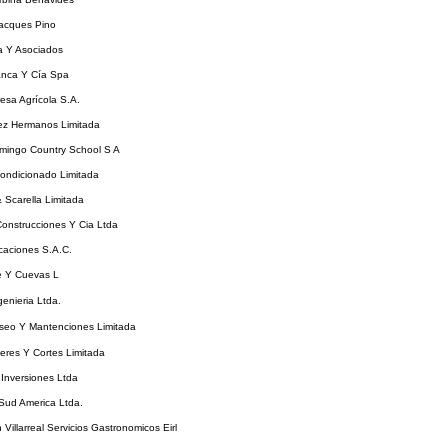
acques Pino
 Y Asociados
anca Y Cía Spa
esa Agrícola S.A.
ez Hermanos Limitada
mingo Country School S A
ondicionado Limitada
& Scarella Limitada
Construcciones Y Cia Ltda
icaciones S.A.C.
e Y Cuevas L
enieria Ltda.
Aseo Y Mantenciones Limitada
eres Y Cortes Limitada
Inversiones Ltda
Sud America Ltda.
 Villarreal Servicios Gastronomicos Eirl