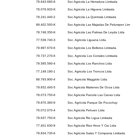
79.643.680-8
Soc Agricola La Herradura Limitada
78.079.920-K
Soc Agricola La Higuera Limitada
78.241.440-2
Soc Agricola La Quintrala Limitada
89.402.500-K
Soc Agricola Las Majadas De Pelumpen Lim
78.748.350-K
Soc Agricola Las Palmas De Leyda Ltda
77.539.740-3
Soc. Agricola Liguana Ltda.
79.997.670-6
Soc Agricola Los Bellotos Limitada
79.737.270-6
Soc. Agricola Los Corrales Limitada
79.585.590-4
Soc Agricola Los Ranchos Ltda
77.149.190-1
Soc. Agricola Los Troncos Ltda
88.793.900-4
Soc. Agricola Maggiolo Ltda.
79.652.440-5
Soc Agricola Maitenes De Ocoa Ltda
78.073.750-6
Soc Agricola Parcela Las Canas Ltda
79.870.360-9
Soc. Agrícola Parque De Pocochay
76.072.070-4
Soc Agricola Pehuen Ltda
79.637.750-K
Soc Agricola Rio Ligua Limitada
77.401.630-9
Soc Agricola Rios Hnos Y Cia Ltda
79.834.730-6
Soc Agricola Salas Y Compania Limitada