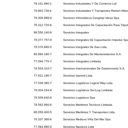
78.101.980-1
Servicios Industriales Y De Comercio Ltd
76.863.730-k
Servicios Industriales Y Transportes Ramon Alfar
76.306.888-9
Servicios Informáticos Cangrejo Ideas Spa.
76.312.720-6
Servicios Integrados De Capacitación Para Tripu
99.556.140-9
Servicios Integrales
76.077.757-9
Servicios Integrales De Capacitación Impulso Sp
76.570.860-5
Servicios Integrales De Gas Ltda.
96.884.180-7
Servicios Integrales De Mantenimientos S.A.
77.094.770-7
Servicios Integrales Limitada
76.504.310-7
Servicios Internacionales De Gastronomía S.A.
77.621.190-7
Servicios Isanetti Ltda.
77.539.380-7
Servicios Logisticos Logical Way Ltda
76.004.234-K
Servicios Logísticos Ser-Log Limitada
79.509.640-K
Servicios Logisticos Spa
78.562.990-6
Servicios Maritimos Tecnicos Limitada
88.056.400-5
Servicios Marítimos Y Transportes Ltda.
76.337.360-6
Servicios Medicos Viña Del Mar Spa
77.094.880-0
Servicios Nauticos Ltda