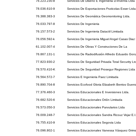
76.223.230-8
Servicios De Diseño E Ingenieria D-Inventa Ltda
78.036.610-9
Servicios De Exportaciones Fruticolas Exser Ltda
76.388.383-3
Servicios De Geomática Geomonitoring Ltda.
76.033.797-8
Servicios De Ingenieria
76.157.573-2
Servicios De Ingenieria Datactil Limitada
76.056.592-k
Servicios De Ingenieria Miguel Angel Casas Diaz E
61.102.007-4
Servicios De Obras Y Construciones De La
76.867.131-1
Servicios De Radiodifusión Alfredo Eduardo Gon
77.823.930-2
Servicios De Seguridad Privada Total Security Lt
78.570.410-K
Servicios De Seguridad Prosegur Regiones Ltda
76.564.572-7
Servicios E Ingenieria Paez Limitada
76.890.704-8
Servicios Ecofood Gloria Elizabeth Berrios Guerr
77.376.460-3
Servicios Educacionales E Inversiones Ltda.
76.682.520-6
Servicios Educacionales Orión Limitada
76.573.050-3
Servicios Educacionales Parvularios Ltda
76.009.248-7
Servicios Educacionales Sandra Ricouz Vejar E.I
76.755.410-9
Servicios Educacionales Segovia Ltda
76.096.802-1
Servicios Educacionales Vanessa Vásquez Grimal