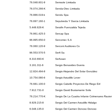
76.048.601-9
Semsole Limitada
76.074.266-K
Senda-Otec Limitada
76.886.019-k
Sendu Spa
76.697.160-1
Sepulveda Y Garcia Limitada
5.448.626-K
Serafin Fuenzalida Tejeda
76.861.425-3
Sercap Spa
96.995.650-0
Sercomec S.A
76.060.120-9
Sercont Auditores Co
96.553.570-5
Serfi Sa
8.310.693-K
Serfusan
3.161.311-6
Sergio Benavides Guerra
12.824.494-8
Sergio Alejandro Del Solar Gonzàlez
10.754.080-6
Sergio Astudillo Lever
76.681.100-0
Sergio Cabello Proyectos De Riego Eirl
7.912.731-0
Sergio David Bustamante Solis
76.214.770-K
Sergio De La Cuadra Infante Colmenares Rauten
8.929.215-8
Sergio Del Carmen Astudillo Hidalgo
6.048.135-0
Sergio Del Carmen Donoso Donoso