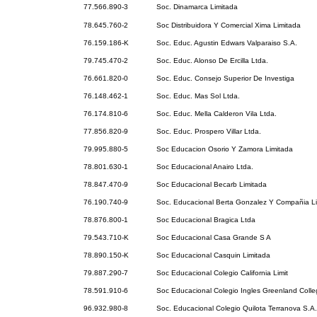
77.566.890-3
Soc. Dinamarca Limitada
78.645.760-2
Soc Distribuidora Y Comercial Xima Limitada
76.159.186-K
Soc. Educ. Agustin Edwars Valparaiso S.A.
79.745.470-2
Soc. Educ. Alonso De Ercilla Ltda.
76.661.820-0
Soc. Educ. Consejo Superior De Investiga
76.148.462-1
Soc. Educ. Mas Sol Ltda.
76.174.810-6
Soc. Educ. Mella Calderon Vila Ltda.
77.856.820-9
Soc. Educ. Prospero Villar Ltda.
79.995.880-5
Soc Educacion Osorio Y Zamora Limitada
78.801.630-1
Soc Educacional Anairo Ltda.
78.847.470-9
Soc Educacional Becarb Limitada
76.190.740-9
Soc. Educacional Berta Gonzalez Y Compañia L
78.876.800-1
Soc Educacional Bragica Ltda
79.543.710-K
Soc Educacional Casa Grande S A
78.890.150-K
Soc Educacional Casquin Limitada
79.887.290-7
Soc Educacional Colegio California Limit
78.591.910-6
Soc Educacional Colegio Ingles Greenland Colle
96.932.980-8
Soc. Educacional Colegio Quilota Terranova S.A.