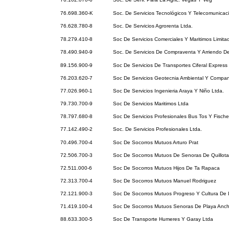
76.698.360-K
Soc. De Servicios Tecnológicos Y Telecomunicac
76.628.780-8
Soc. De Servicios Agrorenta Ltda.
78.279.410-8
Soc De Servicios Comerciales Y Maritimos Limita
78.490.940-9
Soc. De Servicios De Compraventa Y Arriendo D
89.156.900-9
Soc De Servicios De Transportes Ciferal Express
76.203.620-7
Soc De Servicios Geotecnia Ambiental Y Compan
77.026.960-1
Soc De Servicios Ingenieria Araya Y Niño Ltda.
79.730.700-9
Soc De Servicios Maritimos Ltda
78.797.680-8
Soc De Servicios Profesionales Bus Tos Y Fischer
77.142.490-2
Soc. De Servicios Profesionales Ltda.
70.496.700-4
Soc De Socorros Mutuos Arturo Prat
72.506.700-3
Soc De Socorros Mutuos De Senoras De Quillota
72.511.000-6
Soc De Socorros Mutuos Hijos De Ta Rapaca
72.313.700-4
Soc De Socorros Mutuos Manuel Rodriguez
72.121.900-3
Soc De Socorros Mutuos Progreso Y Cultura De 
71.419.100-4
Soc De Socorros Mutuos Senoras De Playa Anc
88.633.300-5
Soc De Transporte Humeres Y Garay Ltda