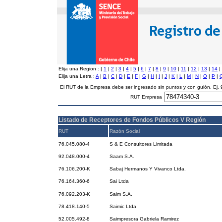
Elija una Region :
|
1
|
2
|
3
|
4
|
5
|
6
|
7
|
8
|
9
|
10
|
11
|
12
|
13
|
14
|
Elija una Letra :
A
|
B
|
C
|
D
|
E
|
F
|
G
|
H
|
I
|
J
|
K
|
L
|
M
|
N
|
O
|
P
|
El RUT de la Empresa debe ser ingresado sin puntos y con guión, Ej
RUT Empresa
Listado de Receptores de Fondos Públicos V Región
RUT
Razón Social
76.045.080-4
S & E Consultores Limitada
92.048.000-4
Saam S.A.
76.106.200-K
Sabaj Hermanos Y Vivanco Ltda.
76.164.360-6
Sai Ltda
76.092.203-K
Saim S.A.
78.418.140-5
Saimic Ltda
52.005.492-8
Saimpresora Gabriela Ramirez