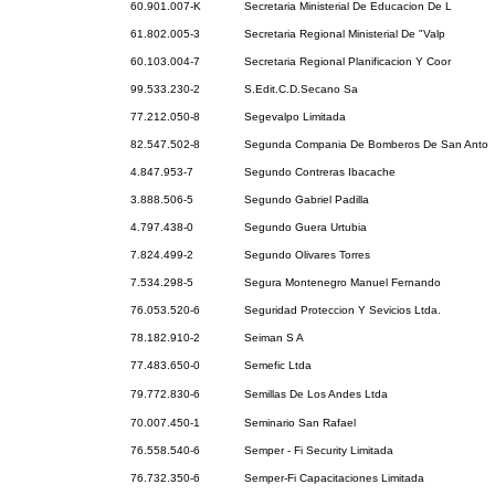
60.901.007-K
Secretaria Ministerial De Educacion De L
61.802.005-3
Secretaria Regional Ministerial De "Valp
60.103.004-7
Secretaria Regional Planificacion Y Coor
99.533.230-2
S.Edit.C.D.Secano Sa
77.212.050-8
Segevalpo Limitada
82.547.502-8
Segunda Compania De Bomberos De San Anto
4.847.953-7
Segundo Contreras Ibacache
3.888.506-5
Segundo Gabriel Padilla
4.797.438-0
Segundo Guera Urtubia
7.824.499-2
Segundo Olivares Torres
7.534.298-5
Segura Montenegro Manuel Fernando
76.053.520-6
Seguridad Proteccion Y Sevicios Ltda.
78.182.910-2
Seiman S A
77.483.650-0
Semefic Ltda
79.772.830-6
Semillas De Los Andes Ltda
70.007.450-1
Seminario San Rafael
76.558.540-6
Semper - Fi Security Limitada
76.732.350-6
Semper-Fi Capacitaciones Limitada