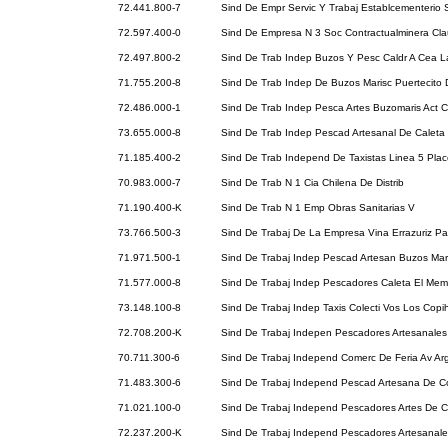
72.441.800-7
Sind De Empr Servic Y Trabaj Establcementerio 
72.597.400-0
Sind De Empresa N 3 Soc Contractualminera Cl
72.497.800-2
Sind De Trab Indep Buzos Y Pesc Caldr A Cea L
71.755.200-8
Sind De Trab Indep De Buzos Marisc Puertecito 
72.486.000-1
Sind De Trab Indep Pesca Artes Buzomaris Act 
73.655.000-8
Sind De Trab Indep Pescad Artesanal De Caleta
71.185.400-2
Sind De Trab Independ De Taxistas Linea 5 Pla
70.983.000-7
Sind De Trab N 1 Cia Chilena De Distrib
71.190.400-K
Sind De Trab N 1 Emp Obras Sanitarias V
73.766.500-3
Sind De Trabaj De La Empresa Vina Errazuriz 
71.971.500-1
Sind De Trabaj Indep Pescad Artesan Buzos Mar
71.577.000-8
Sind De Trabaj Indep Pescadores Caleta El Memb
73.148.100-8
Sind De Trabaj Indep Taxis Colecti Vos Los Cop
72.708.200-K
Sind De Trabaj Indepen Pescadores Artesanales
70.711.300-6
Sind De Trabaj Independ Comerc De Feria Av Ar
71.483.300-6
Sind De Trabaj Independ Pescad Artesana De 
71.021.100-0
Sind De Trabaj Independ Pescadores Artes De C
72.237.200-K
Sind De Trabaj Independ Pescadores Artesanale