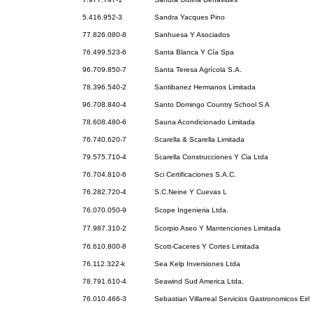
5.416.952-3
Sandra Yacques Pino
77.826.080-8
Sanhuesa Y Asociados
76.499.523-6
Santa Blanca Y Cía Spa
96.709.850-7
Santa Teresa Agrícola S.A.
78.396.540-2
Santibanez Hermanos Limitada
96.708.840-4
Santo Domingo Country School S A
78.608.480-6
Sauna Acondicionado Limitada
76.740.620-7
Scarella & Scarella Limitada
79.575.710-4
Scarella Construcciones Y Cia Ltda
76.704.810-6
Sci Certificaciones S.A.C.
76.282.720-4
S.C.Neine Y Cuevas L
76.070.050-9
Scope Ingenieria Ltda.
77.987.310-2
Scorpio Aseo Y Mantenciones Limitada
76.610.800-8
Scott-Caceres Y Cortes Limitada
76.112.322-k
Sea Kelp Inversiones Ltda
78.791.610-4
Seawind Sud America Ltda.
76.010.466-3
Sebastian Villarreal Servicios Gastronomicos Eirl