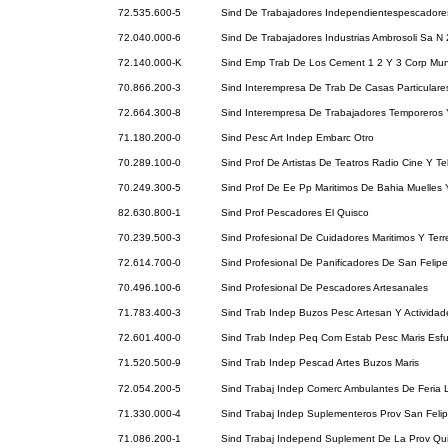
72.535.600-5
Sind De Trabajadores Independientespescadore
72.040.000-6
Sind De Trabajadores Industrias Ambrosoli Sa N 
72.140.000-K
Sind Emp Trab De Los Cement 1 2 Y 3 Corp Mun
70.866.200-3
Sind Interempresa De Trab De Casas Particulare
72.664.300-8
Sind Interempresa De Trabajadores Temporeros
71.180.200-0
Sind Pesc Art Indep Embarc Otro
70.289.100-0
Sind Prof De Artistas De Teatros Radio Cine Y Te
70.249.300-5
Sind Prof De Ee Pp Maritimos De Bahia Muelles 
82.630.800-1
Sind Prof Pescadores El Quisco
70.239.500-3
Sind Profesional De Cuidadores Maritimos Y Terr
72.614.700-0
Sind Profesional De Panificadores De San Felipe
70.496.100-6
Sind Profesional De Pescadores Artesanales
71.783.400-3
Sind Trab Indep Buzos Pesc Artesan Y Activida
72.601.400-0
Sind Trab Indep Peq Com Estab Pesc Maris Esfu
71.520.500-9
Sind Trab Indep Pescad Artes Buzos Maris
72.054.200-5
Sind Trabaj Indep Comerc Ambulantes De Feria 
71.330.000-4
Sind Trabaj Indep Suplementeros Prov San Feli
71.086.200-1
Sind Trabaj Independ Suplement De La Prov Qui