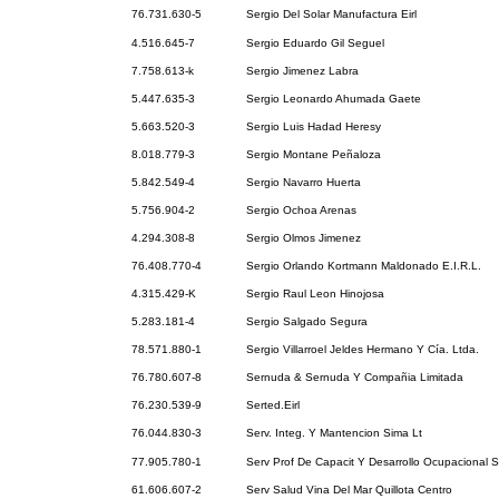
76.731.630-5
Sergio Del Solar Manufactura Eirl
4.516.645-7
Sergio Eduardo Gil Seguel
7.758.613-k
Sergio Jimenez Labra
5.447.635-3
Sergio Leonardo Ahumada Gaete
5.663.520-3
Sergio Luis Hadad Heresy
8.018.779-3
Sergio Montane Peñaloza
5.842.549-4
Sergio Navarro Huerta
5.756.904-2
Sergio Ochoa Arenas
4.294.308-8
Sergio Olmos Jimenez
76.408.770-4
Sergio Orlando Kortmann Maldonado E.I.R.L.
4.315.429-K
Sergio Raul Leon Hinojosa
5.283.181-4
Sergio Salgado Segura
78.571.880-1
Sergio Villarroel Jeldes Hermano Y Cía. Ltda.
76.780.607-8
Sernuda & Sernuda Y Compañia Limitada
76.230.539-9
Serted.Eirl
76.044.830-3
Serv. Integ. Y Mantencion Sima Lt
77.905.780-1
Serv Prof De Capacit Y Desarrollo Ocupacional S
61.606.607-2
Serv Salud Vina Del Mar Quillota Centro