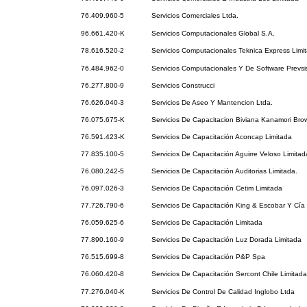
76.409.960-5
Servicios Comerciales Ltda.
96.661.420-K
Servicios Computacionales Global S.A.
78.616.520-2
Servicios Computacionales Teknica Express Limi
76.484.962-0
Servicios Computacionales Y De Software Prevs
76.277.800-9
Servicios Construcci
76.626.040-3
Servicios De Aseo Y Mantencion Ltda.
76.075.675-K
Servicios De Capacitacion Biviana Kanamori Bro
76.591.423-K
Servicios De Capacitación Aconcap Limitada
77.835.100-5
Servicios De Capacitación Aguirre Veloso Limitad
76.080.242-5
Servicios De Capacitación Auditorias Limitada.
76.097.026-3
Servicios De Capacitación Cetim Limitada
77.726.790-6
Servicios De Capacitación King & Escobar Y Cía 
76.059.625-6
Servicios De Capacitación Limitada
77.890.160-9
Servicios De Capacitación Luz Dorada Limitada
76.515.699-8
Servicios De Capacitación P&P Spa
76.060.420-8
Servicios De Capacitación Sercont Chile Limitada
77.276.040-K
Servicios De Control De Calidad Inglobo Ltda