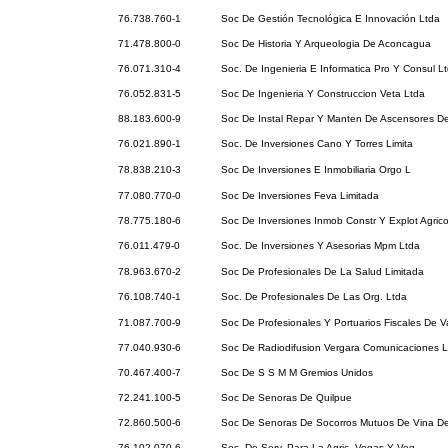
76.738.760-1
Soc De Gestión Tecnológica E Innovación Ltda
71.478.800-0
Soc De Historia Y Arqueologia De Aconcagua
76.071.310-4
Soc. De Ingenieria E Informatica Pro Y Consul L
76.052.831-5
Soc De Ingenieria Y Construccion Veta Ltda
88.183.600-9
Soc De Instal Repar Y Manten De Ascensores De
76.021.890-1
Soc. De Inversiones Cano Y Torres Limita
78.838.210-3
Soc De Inversiones E Inmobiliaria Orgo L
77.080.770-0
Soc De Inversiones Feva Limitada
78.775.180-6
Soc De Inversiones Inmob Constr Y Explot Agric
76.011.479-0
Soc. De Inversiones Y Asesorias Mpm Ltda
78.963.670-2
Soc De Profesionales De La Salud Limitada
76.108.740-1
Soc. De Profesionales De Las Org. Ltda
71.087.700-9
Soc De Profesionales Y Portuarios Fiscales De V
77.040.930-6
Soc De Radiodifusion Vergara Comunicaciones L
70.467.400-7
Soc De S S M M Gremios Unidos
72.241.100-5
Soc De Senoras De Quilpue
72.860.500-6
Soc De Senoras De Socorros Mutuos De Vina De
76.102.070-6
Soc. De Serv. Para La Agric. Vegas Y Veg