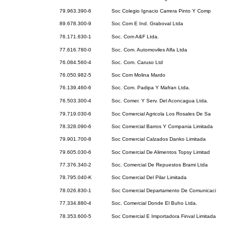
79.963.390-6
Soc Colegio Ignacio Carrera Pinto Y Comp
89.678.300-9
Soc Com E Ind. Graboval Ltda
76.171.630-1
Soc. Com A&F Ltda.
77.616.780-0
Soc. Com. Automoviles Alfa Ltda
76.084.560-4
Soc. Com. Caruso Ltd
76.050.982-5
Soc Com Molina Mardo
76.139.460-6
Soc. Com. Padipa Y Mafran Ltda.
76.503.300-4
Soc. Comer. Y Serv. Del Aconcagua Ltda.
79.719.030-6
Soc Comercial Agricola Los Rosales De Sa
78.328.090-6
Soc Comercial Barros Y Compania Limitada
79.901.700-8
Soc Comercial Calzados Danko Limitada
79.605.030-6
Soc Comercial De Alimentos Topsy Limitad
77.376.340-2
Soc. Comercial De Repuestos Brami Ltda
78.795.040-K
Soc Comercial Del Pilar Limitada
78.026.830-1
Soc Comercial Departamento De Comunicaci
77.334.880-4
Soc. Comercial Donde El Buho Ltda.
78.353.600-5
Soc Comercial E Importadora Finval Limitada