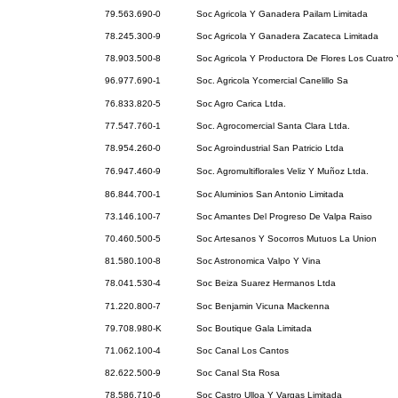
79.563.690-0
Soc Agricola Y Ganadera Pailam Limitada
78.245.300-9
Soc Agricola Y Ganadera Zacateca Limitada
78.903.500-8
Soc Agricola Y Productora De Flores Los Cuatro 
96.977.690-1
Soc. Agricola Ycomercial Canelillo Sa
76.833.820-5
Soc Agro Carica Ltda.
77.547.760-1
Soc. Agrocomercial Santa Clara Ltda.
78.954.260-0
Soc Agroindustrial San Patricio Ltda
76.947.460-9
Soc. Agromultiflorales Veliz Y Muñoz Ltda.
86.844.700-1
Soc Aluminios San Antonio Limitada
73.146.100-7
Soc Amantes Del Progreso De Valpa Raiso
70.460.500-5
Soc Artesanos Y Socorros Mutuos La Union
81.580.100-8
Soc Astronomica Valpo Y Vina
78.041.530-4
Soc Beiza Suarez Hermanos Ltda
71.220.800-7
Soc Benjamin Vicuna Mackenna
79.708.980-K
Soc Boutique Gala Limitada
71.062.100-4
Soc Canal Los Cantos
82.622.500-9
Soc Canal Sta Rosa
78.586.710-6
Soc Castro Ulloa Y Vargas Limitada