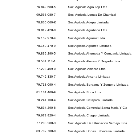
76.842.680-5
Soc. Agricola Agro Top Ltda
99.568.080-7
Soc. Agricola Lomas De Chamizal
78.866.060-K
Soc Agricola Adepu Limitada
79.819.420-8
Soc Agricola Agroboco Ltda
76.159.970-4
Soc Agricola Agromic Ltda
78.159.470-9
Soc Agricola Agrorred Limitada
79.839.290-5
Soc Agricola Ahumada Y Compania Limitada
78.501.110-4
Soc Agricola Alamos Y Delgado Ltda
77.223.409-0
Soc. Agricola Amarillo Ltda.
79.745.330-7
Soc Agricola Ancona Limitada
79.718.090-4
Soc Agricola Bergamo Y Zenteno Limitada
81.161.400-9
Soc Agricola Boco Ltda
78.241.100-4
Soc Agricola Catapilco Limitada
79.834.290-8
Soc Agricola Comercial Santa Maria Y Cia
79.678.920-4
Soc Agricola Criagro Limitada
77.203.280-3
Soc. Agricola De Hibridacion Verdejo Ltda.
83.782.700-0
Soc Agricola Donas Echeverria Limitada