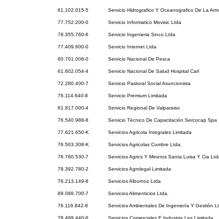
61.102.015-5
Servicio Hidrografico Y Oceanografico De La Ar
77.752.200-0
Servicio Informatico Movisic Ltda
78.355.760-6
Servicio Ingenieria Sinco Ltda
77.409.600-0
Servicio Internet Ltda
60.701.008-0
Servicio Nacional De Pesca
61.602.054-4
Servicio Nacional De Salud Hospital Carl
72.280.400-7
Servicio Pastoral Social Asuncionista
76.114.640-8
Servicio Premium Limitada
61.817.000-4
Servicio Regional De Valparaiso
76.540.988-8
Servicio Técnico De Capacitación Sercocap Spa
77.621.650-K
Servicios Agricola Integrales Limitada
76.503.308-K
Servicios Agricolas Cumbre Ltda.
76.760.530-7
Servicios Agrics Y Mineros Santa Luisa Y Cia Ltd
78.392.780-2
Servicios Agrolegal Limitada
76.213.149-8
Servicios Albornoz Ltda
89.088.700-7
Servicios Alimenticios Ltda.
76.116.842-8
Servicios Ambientales De Ingeniería Y Gestión L
78.499.440-6
Servicios Comerciales E Industria Les Limitada