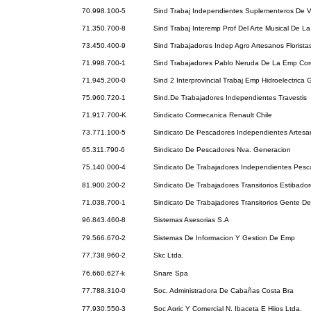
70.998.100-5
Sind Trabaj Independientes Suplementeros De V
71.350.700-8
Sind Trabaj Interemp Prof Del Arte Musical De La
73.450.400-9
Sind Trabajadores Indep Agro Artesanos Florista
71.998.700-1
Sind Trabajadores Pablo Neruda De La Emp Cor
71.945.200-0
Sind 2 Interprovincial Trabaj Emp Hidroelectrica 
75.960.720-1
Sind.De Trabajadores Independientes Travestis
71.917.700-K
Sindicato Cormecanica Renault Chile
73.771.100-5
Sindicato De Pescadores Independientes Artesa
65.311.790-6
Sindicato De Pescadores Nva. Generacion
75.140.000-4
Sindicato De Trabajadores Independientes Pesc
81.900.200-2
Sindicato De Trabajadores Transitorios Estibador
71.038.700-1
Sindicato De Trabajadores Transitorios Gente D
96.843.460-8
Sistemas Asesorias S.A
79.566.670-2
Sistemas De Informacion Y Gestion De Emp
77.738.960-2
Skc Ltda.
76.660.627-k
Snare Spa
77.788.310-0
Soc. Administradora De Cabañas Costa Bra
77.930.550-3
Soc Agric Y Comercial N. Ibaceta E Hijos Ltda.