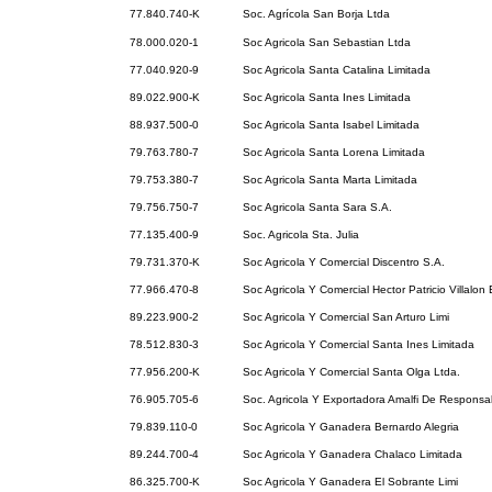
77.840.740-K
Soc. Agrícola San Borja Ltda
78.000.020-1
Soc Agricola San Sebastian Ltda
77.040.920-9
Soc Agricola Santa Catalina Limitada
89.022.900-K
Soc Agricola Santa Ines Limitada
88.937.500-0
Soc Agricola Santa Isabel Limitada
79.763.780-7
Soc Agricola Santa Lorena Limitada
79.753.380-7
Soc Agricola Santa Marta Limitada
79.756.750-7
Soc Agricola Santa Sara S.A.
77.135.400-9
Soc. Agricola Sta. Julia
79.731.370-K
Soc Agricola Y Comercial Discentro S.A.
77.966.470-8
Soc Agricola Y Comercial Hector Patricio Villalon 
89.223.900-2
Soc Agricola Y Comercial San Arturo Limi
78.512.830-3
Soc Agricola Y Comercial Santa Ines Limitada
77.956.200-K
Soc Agricola Y Comercial Santa Olga Ltda.
76.905.705-6
Soc. Agricola Y Exportadora Amalfi De Responsab
79.839.110-0
Soc Agricola Y Ganadera Bernardo Alegria
89.244.700-4
Soc Agricola Y Ganadera Chalaco Limitada
86.325.700-K
Soc Agricola Y Ganadera El Sobrante Limi