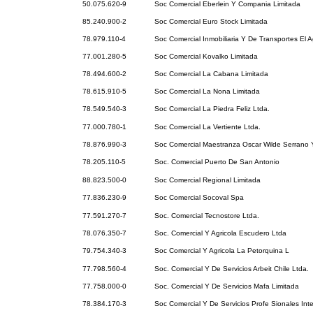
50.075.620-9
Soc Comercial Eberlein Y Compania Limitada
85.240.900-2
Soc Comercial Euro Stock Limitada
78.979.110-4
Soc Comercial Inmobiliaria Y De Transportes El A
77.001.280-5
Soc Comercial Kovalko Limitada
78.494.600-2
Soc Comercial La Cabana Limitada
78.615.910-5
Soc Comercial La Nona Limitada
78.549.540-3
Soc Comercial La Piedra Feliz Ltda.
77.000.780-1
Soc Comercial La Vertiente Ltda.
78.876.990-3
Soc Comercial Maestranza Oscar Wilde Serrano
78.205.110-5
Soc. Comercial Puerto De San Antonio
88.823.500-0
Soc Comercial Regional Limitada
77.836.230-9
Soc Comercial Socoval Spa
77.591.270-7
Soc. Comercial Tecnostore Ltda.
78.076.350-7
Soc. Comercial Y Agricola Escudero Ltda
79.754.340-3
Soc Comercial Y Agricola La Petorquina L
77.798.560-4
Soc. Comercial Y De Servicios Arbeit Chile Ltda.
77.758.000-0
Soc. Comercial Y De Servicios Mafa Limitada
78.384.170-3
Soc Comercial Y De Servicios Profe Sionales Inte