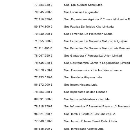
77.384.330-9
Soc. Educ.Junior Schol Ltda.
70.345.900-5
Soc Escuelas La Igualdad
77.716.450-3
Soc. Exportadora Agricola Y Comercial Huesbe De
89.874.800-6
Soc Fabrica De Tejidos Kiko Limitada
70.840.200-1
Soc Femenina De Proteccion Mutua
71.355.000-0
Soc Femenina De Socorros Mutuos De Quilpue
71.114.400-5
Soc Femenina De Socorros Mutuos Luis Guevara
78.067.650-7
Soc Ganadera Y Forestal La Union Limitad
78.645.220-1
Soc Gastronomica Garcia Y Lagomarsino Limita
76.078.770-1
Soc. Gastronomica Y De Inv. Vasco France
77.853.520-3
Soc. Hoteleria Hispano Ltda
86.172.900-1
Soc Import Hispana Ltda
78.384.980-1
Soc Impresores Unidos Limitada
89.891.000-8
Soc Industrial Metalam Y Cia Ltda
78.818.850-1
Soc Informatica Y Asesorias Payacan Y Navarret
96.821.890-5
Soc. Inmb.Y Contruc. Las Cibeles S.A.
77.848.310-6
Soc. Inmob. E Inver. Smart Collect Ltda.
86.548.300-7
Soc. Inmobiliaria Asomel Ltda