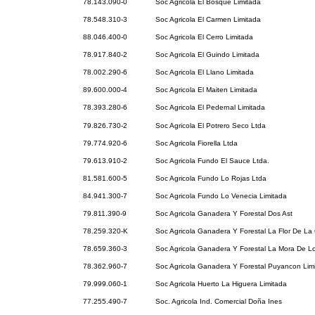
78.143.090-0
Soc Agricola El Bosque Limitada
78.548.310-3
Soc Agricola El Carmen Limitada
88.046.400-0
Soc Agricola El Cerro Limitada
78.917.840-2
Soc Agricola El Guindo Limitada
78.002.290-6
Soc Agricola El Llano Limitada
89.600.000-4
Soc Agricola El Maiten Limitada
78.393.280-6
Soc Agricola El Pedernal Limitada
79.826.730-2
Soc Agricola El Potrero Seco Ltda
79.774.920-6
Soc Agricola Fiorella Ltda
79.613.910-2
Soc Agricola Fundo El Sauce Ltda.
81.581.600-5
Soc Agricola Fundo Lo Rojas Ltda
84.941.300-7
Soc Agricola Fundo Lo Venecia Limitada
79.811.390-9
Soc Agricola Ganadera Y Forestal Dos Ast
78.259.320-K
Soc Agricola Ganadera Y Forestal La Flor De La
78.659.360-3
Soc Agricola Ganadera Y Forestal La Mora De L
78.362.960-7
Soc Agricola Ganadera Y Forestal Puyancon Lim
79.999.060-1
Soc Agricola Huerto La Higuera Limitada
77.255.490-7
Soc. Agricola Ind. Comercial Doña Ines