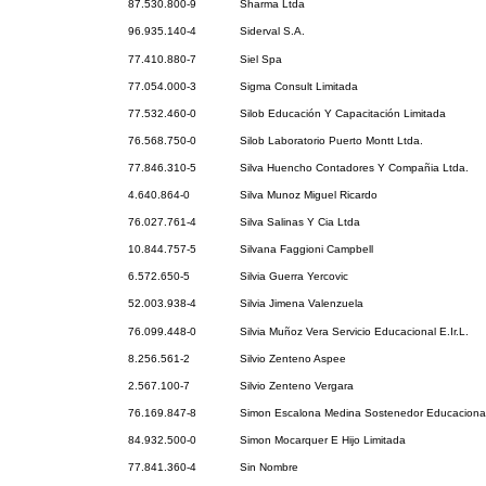
87.530.800-9
Sharma Ltda
96.935.140-4
Siderval S.A.
77.410.880-7
Siel Spa
77.054.000-3
Sigma Consult Limitada
77.532.460-0
Silob Educación Y Capacitación Limitada
76.568.750-0
Silob Laboratorio Puerto Montt Ltda.
77.846.310-5
Silva Huencho Contadores Y Compañia Ltda.
4.640.864-0
Silva Munoz Miguel Ricardo
76.027.761-4
Silva Salinas Y Cia Ltda
10.844.757-5
Silvana Faggioni Campbell
6.572.650-5
Silvia Guerra Yercovic
52.003.938-4
Silvia Jimena Valenzuela
76.099.448-0
Silvia Muñoz Vera Servicio Educacional E.Ir.L.
8.256.561-2
Silvio Zenteno Aspee
2.567.100-7
Silvio Zenteno Vergara
76.169.847-8
Simon Escalona Medina Sostenedor Educaciona
84.932.500-0
Simon Mocarquer E Hijo Limitada
77.841.360-4
Sin Nombre