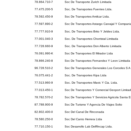
78.864.710-7
Soc De Transporte Zurich Limitada
77.475.200-5
Soc. De Transportes Fuentes Ltda.
78.592.450-9
Soc De Transportes Amilcar Ltda.
77.597.890-2
Soc De Transportes Astargo Carvajal Y Compani
77.777.910-9
Soc. De Transportes Brito Y Jeldes Ltda.
77.001.040-3
Soc. De Transportes Chorristal Limitada
77.728.660-9
Soc. De Transportes Don Alberto Limitada
76.091.990-K
Soc De Transportes El Mirador Ltda
78.866.240-8
Soc De Transportes Fernandez Y Leon Limitada
96.728.510-2
Soc De Transportes Generales Los Corceles S A
76.075.441-2
Soc. De Transportes Kipa Ltda
77.513.960-9
Soc. De Transportes Mavic Y Cia. Ltda.
77.013.450-1
Soc De Transportes Y Comercial Geoport Limita
78.782.570-2
Soc De Transportes Y Servicios Agricola Santa 
87.788.900-9
Soc De Turismo Y Agencia De Viajes Solto
82.802.400-0
Soc Del Canal De Rinconada
78.580.250-0
Soc Del Canto Herrera Ltda
77.710.150-1
Soc Desarrollo Lab Delffincap Ltda.