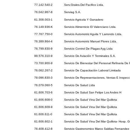
77.142.540-2
Serv.Grales.Del Pacifico Ltda.
76.042.967-8
Serviag S.A.
61.308.003-1
Servicio Agricola Y Ganadero
76.149.936-K
Servicio Alimenticio El Valenciano Ltda.
77.767.750-0
Servicio Automotriz Aguila Y Larrondo Ltda.
76.389.864-4
Servicio Automotriz Manuel Flores Ltda.
76.799.830-9
Servicio Control De Plagas Ayg Ltda
99.576.310-9
Servicio De Aviación Y Terminales S.A.
73.700.900-9
Servicio De Bienestar Del Personal Refineria De 
76.062.267-2
Servicio De Capacitación Laboral Limitada
78.096.830-3
Servicio De Representaciones, Ventas E Inspec
76.079.060-5
Servicio De Salud Ltda
61.606.703-6
Servicio De Salud San Felipe Los Andes H
61.606.608-0
Servicio De Salud Vina Del Mar Quillota
61.606.609-9
Servicio De Salud Vina Del Mar Quillota
61.606.611-0
Servicio De Salud Vina Del Mar Quillota
61.606.602-1
Servicio De Salud Vina Del Mar Quillota- Hosp. 
76.408.412-8
Servicio Gastronomico Marco Saldias Fernandez 