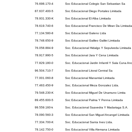
76.698.170-4
Soc Educacional Colegio San Sebastian Sa
87.637.400-5
Soc Educacional Diego Portales Limitada
78.931.330-K
Soc Educacional El Alba Limitada
78.619.740-6
Soc Educacional Francisco De Miran Da Limitada
77.134.580-8
Soc Educacional Galeno Ltda
78.748.650-9
Soc Educacional Galileo Galilei Limitada
76.058.884-9
Soc. Educacional Hidalgo Y Sepulveda Limitada
78.917.990-5
Soc Educacional Jara Y Cena Limitada
77.829.180-0
Soc. Educacional Jardin Infantil Y Sala Cuna An
96.504.710-7
Soc Educacional Litoral Central Sa
77.001.060-8
Soc Educacional Manantial Limitada
77.463.450-9
Soc. Educacional Meza Gonzalez Ltda.
79.548.230-K
Soc Educacional Miguel De Unamuno Limita
89.455.600-5
Soc Educacional Palma Y Penna Limitada
99.559.160-k
Soc. Educacional Saavedra Y Madariaga S.A.
78.090.560-3
Soc Educacional San Miguel Arcangel Limitada
77.334.700-K
Soc. Educacional Santa Ines Ltda.
78.142.750-0
Soc Educacional Villa Alemana Limitada