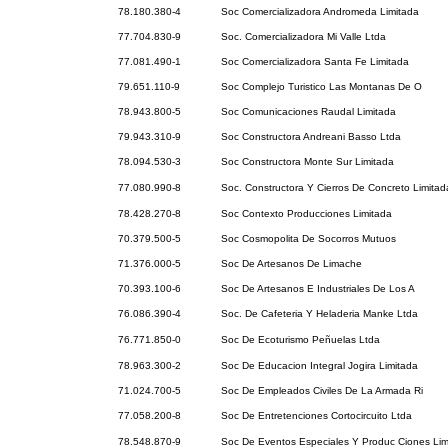
78.180.380-4
Soc Comercializadora Andromeda Limitada
77.704.830-9
Soc. Comercializadora Mi Valle Ltda
77.081.490-1
Soc Comercializadora Santa Fe Limitada
79.651.110-9
Soc Complejo Turistico Las Montanas De O
78.943.800-5
Soc Comunicaciones Raudal Limitada
79.943.310-9
Soc Constructora Andreani Basso Ltda
78.094.530-3
Soc Constructora Monte Sur Limitada
77.080.990-8
Soc. Constructora Y Cierros De Concreto Limitad
78.428.270-8
Soc Contexto Producciones Limitada
70.379.500-5
Soc Cosmopolita De Socorros Mutuos
71.376.000-5
Soc De Artesanos De Limache
70.393.100-6
Soc De Artesanos E Industriales De Los A
76.086.390-4
Soc. De Cafeteria Y Heladeria Manke Ltda
76.771.850-0
Soc De Ecoturismo Peñuelas Ltda
78.963.300-2
Soc De Educacion Integral Jogira Limitada
71.024.700-5
Soc De Empleados Civiles De La Armada Ri
77.058.200-8
Soc De Entretenciones Cortocircuito Ltda
78.548.870-9
Soc De Eventos Especiales Y Produc Ciones Lim