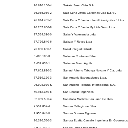
96.610.150-4
Sakata Seed Chile S.A.
76.065.069-2
Sala Cuna Jimmy Cardenas Galli E.I.R.L
76.044.405-7
Sala Cuna Y Jardin Infantil Hormiguitas 3 Ltda.
76.207.660-8
Sala Cuna Y Jardin My Little Word Ltda
77.594.330-0
Salas Y Valenzuela Ltda.
77.726.840-6
Salazar Y Reyes Ltda
76.860.650-1
Salud Integral Cabildo
6.400.106-K
Salvador Contreras Silva
3.432.038-1
Salvador Forno Aguila
77.652.810-2
Samuel Alberto Taborga Navarro Y Cia. Ltda.
77.519.150-3
San Antonio Exportaciones Ltda.
96.908.970-K
San Antonio Terminal Internacional S.A.
50.943.450-6
San Enrique Ingenieria
82.369.500-4
Sanatorio Maritimo San Juan De Dios
7.551.059-4
Sandra Caltagirone Silva
9.955.844-K
Sandra Donoso Figueroa
76.376.590-3
Sandra Egaña Carvallo Ingenieria En Geomesura
7.977.747-1
Sandra Urbina Benavides