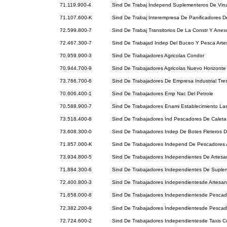
71.119.900-4
Sind De Trabaj Independ Suplementeros De Vin
71.107.600-K
Sind De Trabaj Interempresa De Panificadores D
72.599.800-7
Sind De Trabaj Transitorios De La Constr Y Ane
72.467.300-7
Sind De Trabajad Indep Del Buceo Y Pesca Art
70.959.900-3
Sind De Trabajadores Agricolas Condor
70.944.700-9
Sind De Trabajadores Agricolas Nuevo Horizonte
73.766.700-6
Sind De Trabajadores De Empresa Industrial Tr
70.606.400-1
Sind De Trabajadores Emp Nac Del Petrole
70.588.900-7
Sind De Trabajadores Enami Establecimiento La
73.518.400-8
Sind De Trabajadores Ind Pescadores De Caleta 
73.608.300-0
Sind De Trabajadores Indep De Botes Fleteros 
71.857.000-K
Sind De Trabajadores Independ De Pescadores 
73.934.800-5
Sind De Trabajadores Independientes De Artes
71.884.300-6
Sind De Trabajadores Independientes De Suple
72.400.800-3
Sind De Trabajadores Independientesde Artesa
71.658.000-8
Sind De Trabajadores Independientesde Pescad
72.382.200-9
Sind De Trabajadores Independientesde Pesca
72.724.600-2
Sind De Trabajadores Independientesde Taxis Co