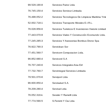
99.529.190-8
Servicios Paine Ltda
76.745.150-4
Servicios Serviout Limitada
76.498.052-2
Servicios Tecnologicos De Limpieza Maritima Ymi
52.002.718-1
Servicios Transporte Morales E.I.R.L.
76.028.956-6
Servicios Turisticos E Inversiones Viatoris Limita
77.443.070-9
Servicios Viales Y Construcción Ecomundo Ltda.
77.245.285-3
Servicios Y Asesoerias Bombus Drone Spa
76.922.790-3
Serviclean Sor
77.451.560-7
Servicom Computacion Ltda.
96.852.680-4
Servicord S.A
76.707.240-6
Servicos Integrales Arsa Eirl
77.732.760-7
Servintegral Servicios Limitada
79.501.070-K
Serviport Ltda
96.600.850-4
Servisalud S.A.
78.209.280-4
Servival Ltda
76.052.316-k
Sessler Y Ramelli Ltda
77.774.590-5
S.Ferretti Y Cia Ltda