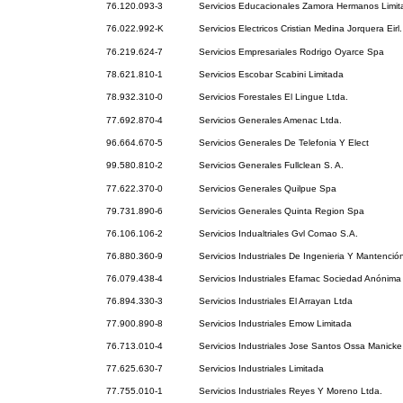
76.120.093-3
Servicios Educacionales Zamora Hermanos Limit
76.022.992-K
Servicios Electricos Cristian Medina Jorquera Eirl.
76.219.624-7
Servicios Empresariales Rodrigo Oyarce Spa
78.621.810-1
Servicios Escobar Scabini Limitada
78.932.310-0
Servicios Forestales El Lingue Ltda.
77.692.870-4
Servicios Generales Amenac Ltda.
96.664.670-5
Servicios Generales De Telefonia Y Elect
99.580.810-2
Servicios Generales Fullclean S. A.
77.622.370-0
Servicios Generales Quilpue Spa
79.731.890-6
Servicios Generales Quinta Region Spa
76.106.106-2
Servicios Indualtriales Gvl Comao S.A.
76.880.360-9
Servicios Industriales De Ingenieria Y Mantención
76.079.438-4
Servicios Industriales Efamac Sociedad Anónima
76.894.330-3
Servicios Industriales El Arrayan Ltda
77.900.890-8
Servicios Industriales Emow Limitada
76.713.010-4
Servicios Industriales Jose Santos Ossa Manicke
77.625.630-7
Servicios Industriales Limitada
77.755.010-1
Servicios Industriales Reyes Y Moreno Ltda.