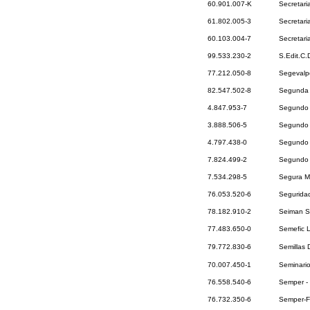
60.901.007-K
Secretari
61.802.005-3
Secretari
60.103.004-7
Secretari
99.533.230-2
S.Edit.C
77.212.050-8
Segevalp
82.547.502-8
Segunda 
4.847.953-7
Segundo 
3.888.506-5
Segundo G
4.797.438-0
Segundo 
7.824.499-2
Segundo O
7.534.298-5
Segura M
76.053.520-6
Seguridad
78.182.910-2
Seiman S
77.483.650-0
Semefic 
79.772.830-6
Semillas 
70.007.450-1
Seminari
76.558.540-6
Semper - 
76.732.350-6
Semper-Fi