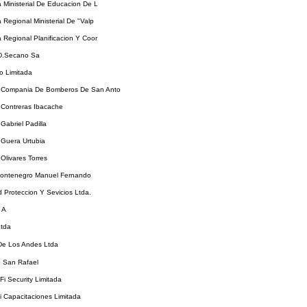
a Ministerial De Educacion De L
a Regional Ministerial De "Valp
a Regional Planificacion Y Coor
.D.Secano Sa
o Limitada
Compania De Bomberos De San Anto
Contreras Ibacache
abriel Padilla
Guera Urtubia
livares Torres
ontenegro Manuel Fernando
 Proteccion Y Sevicios Ltda.
 A
Ltda
De Los Andes Ltda
o San Rafael
Fi Security Limitada
 Capacitaciones Limitada