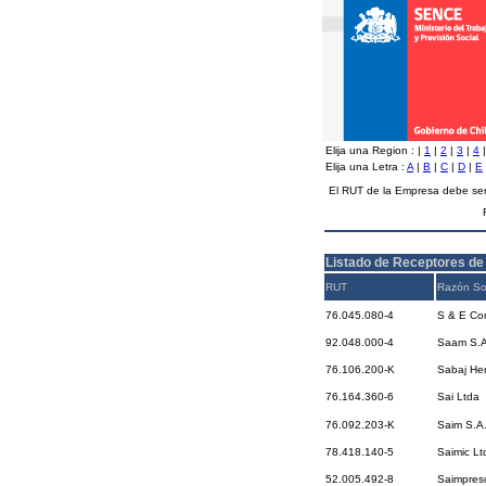
Elija una Region :
|
1
|
2
|
3
|
4
Elija una Letra :
A
|
B
|
C
|
D
|
E
El RUT de la Empresa debe ser
Listado de Receptores de
RUT
Razón So
76.045.080-4
S & E Con
92.048.000-4
Saam S.A
76.106.200-K
Sabaj He
76.164.360-6
Sai Ltda
76.092.203-K
Saim S.A
78.418.140-5
Saimic Lt
52.005.492-8
Saimpreso