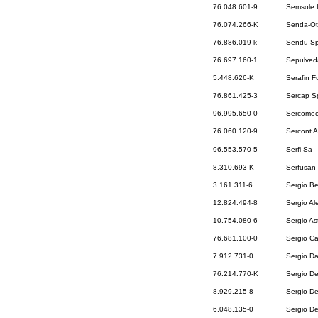
76.048.601-9
Semsole 
76.074.266-K
Senda-Ot
76.886.019-k
Sendu S
76.697.160-1
Sepulveda
5.448.626-K
Serafin F
76.861.425-3
Sercap S
96.995.650-0
Sercomec
76.060.120-9
Sercont A
96.553.570-5
Serfi Sa
8.310.693-K
Serfusan
3.161.311-6
Sergio B
12.824.494-8
Sergio Al
10.754.080-6
Sergio As
76.681.100-0
Sergio Ca
7.912.731-0
Sergio Da
76.214.770-K
Sergio De
8.929.215-8
Sergio De
6.048.135-0
Sergio D