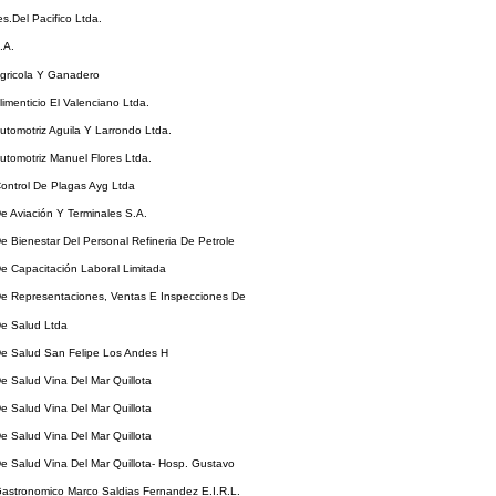
es.Del Pacifico Ltda.
.A.
Agricola Y Ganadero
limenticio El Valenciano Ltda.
Automotriz Aguila Y Larrondo Ltda.
Automotriz Manuel Flores Ltda.
Control De Plagas Ayg Ltda
De Aviación Y Terminales S.A.
De Bienestar Del Personal Refineria De Petrole
De Capacitación Laboral Limitada
De Representaciones, Ventas E Inspecciones De
De Salud Ltda
De Salud San Felipe Los Andes H
De Salud Vina Del Mar Quillota
De Salud Vina Del Mar Quillota
De Salud Vina Del Mar Quillota
De Salud Vina Del Mar Quillota- Hosp. Gustavo
Gastronomico Marco Saldias Fernandez E.I.R.L.