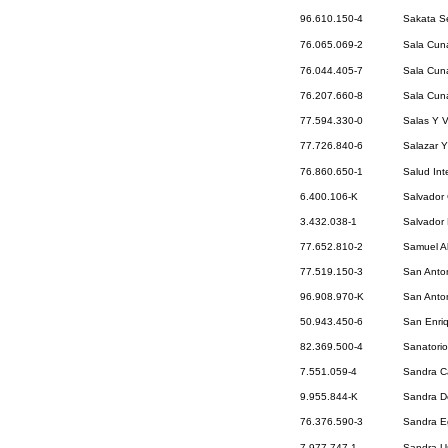
96.610.150-4
Sakata Se
76.065.069-2
Sala Cuna
76.044.405-7
Sala Cuna
76.207.660-8
Sala Cuna
77.594.330-0
Salas Y V
77.726.840-6
Salazar 
76.860.650-1
Salud Int
6.400.106-K
Salvador 
3.432.038-1
Salvador 
77.652.810-2
Samuel Al
77.519.150-3
San Anton
96.908.970-K
San Anton
50.943.450-6
San Enriq
82.369.500-4
Sanatorio
7.551.059-4
Sandra Ca
9.955.844-K
Sandra D
76.376.590-3
Sandra Eg
7.977.747-1
Sandra U