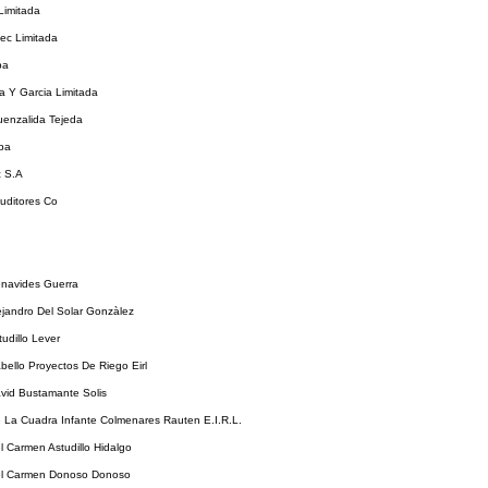
Limitada
ec Limitada
pa
 Y Garcia Limitada
uenzalida Tejeda
pa
 S.A
uditores Co
enavides Guerra
ejandro Del Solar Gonzàlez
tudillo Lever
bello Proyectos De Riego Eirl
vid Bustamante Solis
 La Cuadra Infante Colmenares Rauten E.I.R.L.
l Carmen Astudillo Hidalgo
el Carmen Donoso Donoso