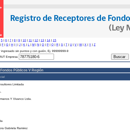
|
5
|
6
|
7
|
8
|
9
|
10
|
11
|
12
|
13
|
14
|
15
|
F
|
G
|
H
|
I
|
J
|
K
|
L
|
M
|
N
|
O
|
P
|
Q
|
R
|
S
|
T
|
U
|
V
|
W
|
X
|
Y
|
Z
 ingresado sin puntos y con guión, Ej. 99999999-9
RUT Empresa
 Fondos Públicos V Región
cial
sultores Limitada
.
rmanos Y Vivanco Ltda.
.
da
ra Gabriela Ramirez