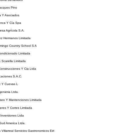
acques Pino
 Y Asociados
anca Y Cía Spa
esa Agrícola S.A.
ez Hermanos Limitada
mingo Country School S A
ondicionado Limitada
& Scarella Limitada
Construcciones Y Cia Ltda
icaciones S.A.C.
e Y Cuevas L
enieria Ltda.
Aseo Y Mantenciones Limitada
eres Y Cortes Limitada
Inversiones Ltda
Sud America Ltda.
 Villarreal Servicios Gastronomicos Eirl