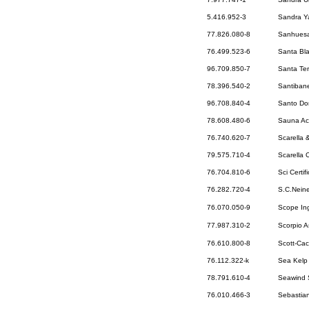
5.416.952-3
Sandra Y
77.826.080-8
Sanhuesa
76.499.523-6
Santa Bl
96.709.850-7
Santa Ter
78.396.540-2
Santiban
96.708.840-4
Santo Do
78.608.480-6
Sauna Ac
76.740.620-7
Scarella 
79.575.710-4
Scarella 
76.704.810-6
Sci Certif
76.282.720-4
S.C.Nein
76.070.050-9
Scope Ing
77.987.310-2
Scorpio 
76.610.800-8
Scott-Cac
76.112.322-k
Sea Kelp 
78.791.610-4
Seawind 
76.010.466-3
Sebastian