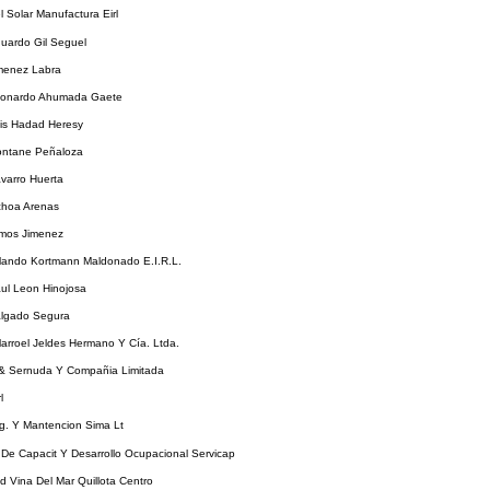
l Solar Manufactura Eirl
uardo Gil Seguel
imenez Labra
eonardo Ahumada Gaete
uis Hadad Heresy
ontane Peñaloza
varro Huerta
choa Arenas
lmos Jimenez
rlando Kortmann Maldonado E.I.R.L.
ul Leon Hinojosa
algado Segura
llarroel Jeldes Hermano Y Cía. Ltda.
& Sernuda Y Compañia Limitada
l
eg. Y Mantencion Sima Lt
 De Capacit Y Desarrollo Ocupacional Servicap
d Vina Del Mar Quillota Centro