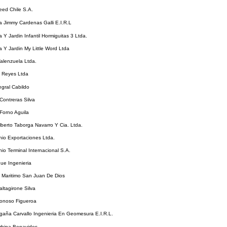
ed Chile S.A.
 Jimmy Cardenas Galli E.I.R.L
 Y Jardin Infantil Hormiguitas 3 Ltda.
 Y Jardin My Little Word Ltda
alenzuela Ltda.
Y Reyes Ltda
egral Cabildo
Contreras Silva
Forno Aguila
berto Taborga Navarro Y Cia. Ltda.
io Exportaciones Ltda.
io Terminal Internacional S.A.
ue Ingenieria
 Maritimo San Juan De Dios
ltagirone Silva
onoso Figueroa
aña Carvallo Ingenieria En Geomesura E.I.R.L.
rbina Benavides