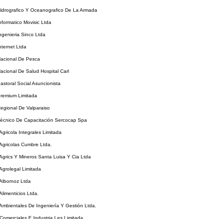
Hidrografico Y Oceanografico De La Armada
Informatico Movisic Ltda
Ingenieria Sinco Ltda
nternet Ltda
Nacional De Pesca
Nacional De Salud Hospital Carl
Pastoral Social Asuncionista
Premium Limitada
Regional De Valparaiso
Técnico De Capacitación Sercocap Spa
Agricola Integrales Limitada
 Agricolas Cumbre Ltda.
 Agrics Y Mineros Santa Luisa Y Cia Ltda
 Agrolegal Limitada
 Albornoz Ltda
Alimenticios Ltda.
 Ambientales De Ingeniería Y Gestión Ltda.
 Comerciales E Industria Les Limitada