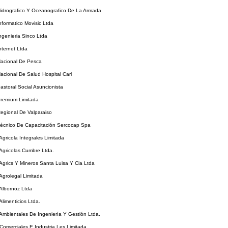
Hidrografico Y Oceanografico De La Armada
Informatico Movisic Ltda
Ingenieria Sinco Ltda
nternet Ltda
Nacional De Pesca
Nacional De Salud Hospital Carl
Pastoral Social Asuncionista
Premium Limitada
Regional De Valparaiso
Técnico De Capacitación Sercocap Spa
Agricola Integrales Limitada
 Agricolas Cumbre Ltda.
 Agrics Y Mineros Santa Luisa Y Cia Ltda
 Agrolegal Limitada
 Albornoz Ltda
Alimenticios Ltda.
 Ambientales De Ingeniería Y Gestión Ltda.
 Comerciales E Industria Les Limitada