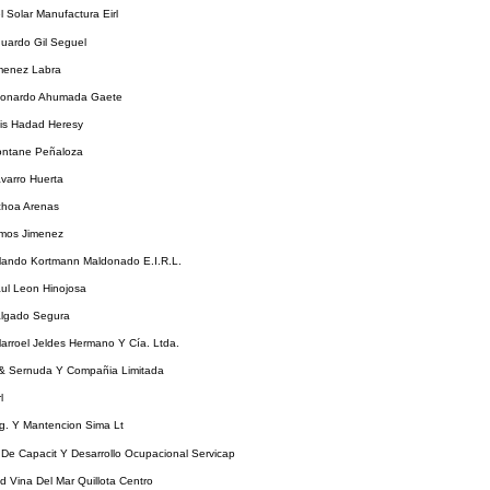
l Solar Manufactura Eirl
uardo Gil Seguel
imenez Labra
eonardo Ahumada Gaete
uis Hadad Heresy
ontane Peñaloza
varro Huerta
choa Arenas
lmos Jimenez
rlando Kortmann Maldonado E.I.R.L.
ul Leon Hinojosa
algado Segura
llarroel Jeldes Hermano Y Cía. Ltda.
& Sernuda Y Compañia Limitada
l
eg. Y Mantencion Sima Lt
 De Capacit Y Desarrollo Ocupacional Servicap
d Vina Del Mar Quillota Centro