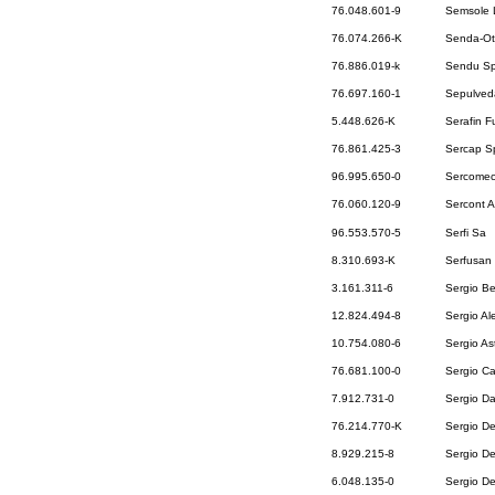
76.048.601-9
Semsole 
76.074.266-K
Senda-Ot
76.886.019-k
Sendu S
76.697.160-1
Sepulveda
5.448.626-K
Serafin F
76.861.425-3
Sercap S
96.995.650-0
Sercomec
76.060.120-9
Sercont A
96.553.570-5
Serfi Sa
8.310.693-K
Serfusan
3.161.311-6
Sergio B
12.824.494-8
Sergio Al
10.754.080-6
Sergio As
76.681.100-0
Sergio Ca
7.912.731-0
Sergio Da
76.214.770-K
Sergio De
8.929.215-8
Sergio De
6.048.135-0
Sergio D