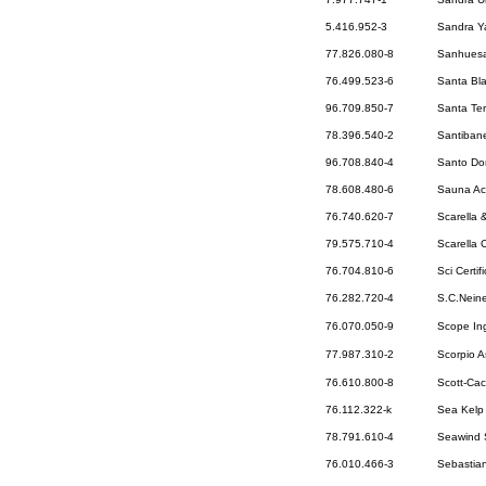
5.416.952-3
Sandra Y
77.826.080-8
Sanhuesa
76.499.523-6
Santa Bl
96.709.850-7
Santa Ter
78.396.540-2
Santiban
96.708.840-4
Santo Do
78.608.480-6
Sauna Ac
76.740.620-7
Scarella 
79.575.710-4
Scarella 
76.704.810-6
Sci Certif
76.282.720-4
S.C.Nein
76.070.050-9
Scope Ing
77.987.310-2
Scorpio 
76.610.800-8
Scott-Cac
76.112.322-k
Sea Kelp 
78.791.610-4
Seawind 
76.010.466-3
Sebastian