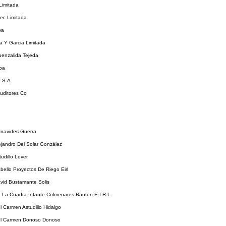
Limitada
ec Limitada
pa
 Y Garcia Limitada
uenzalida Tejeda
pa
 S.A
uditores Co
enavides Guerra
ejandro Del Solar Gonzàlez
tudillo Lever
bello Proyectos De Riego Eirl
vid Bustamante Solis
 La Cuadra Infante Colmenares Rauten E.I.R.L.
l Carmen Astudillo Hidalgo
el Carmen Donoso Donoso