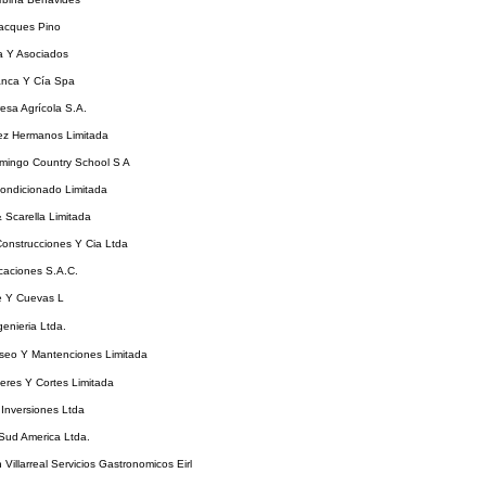
acques Pino
 Y Asociados
anca Y Cía Spa
esa Agrícola S.A.
ez Hermanos Limitada
mingo Country School S A
ondicionado Limitada
& Scarella Limitada
Construcciones Y Cia Ltda
icaciones S.A.C.
e Y Cuevas L
enieria Ltda.
Aseo Y Mantenciones Limitada
eres Y Cortes Limitada
Inversiones Ltda
Sud America Ltda.
 Villarreal Servicios Gastronomicos Eirl