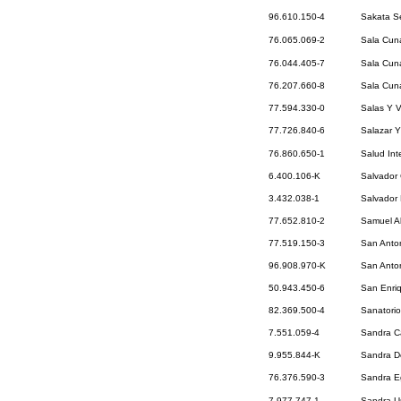
96.610.150-4
Sakata Se
76.065.069-2
Sala Cuna
76.044.405-7
Sala Cuna
76.207.660-8
Sala Cuna
77.594.330-0
Salas Y V
77.726.840-6
Salazar 
76.860.650-1
Salud Int
6.400.106-K
Salvador 
3.432.038-1
Salvador 
77.652.810-2
Samuel Al
77.519.150-3
San Anton
96.908.970-K
San Anton
50.943.450-6
San Enriq
82.369.500-4
Sanatorio
7.551.059-4
Sandra Ca
9.955.844-K
Sandra D
76.376.590-3
Sandra Eg
7.977.747-1
Sandra U