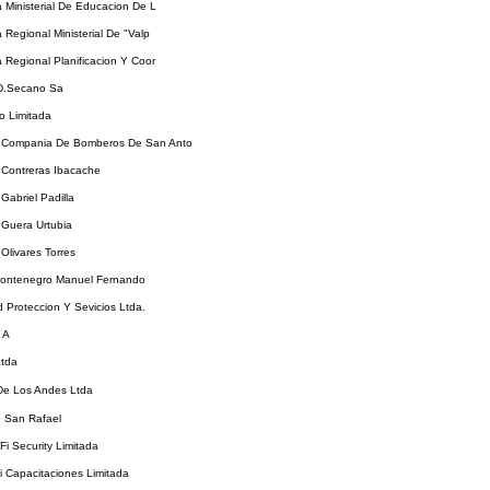
a Ministerial De Educacion De L
a Regional Ministerial De "Valp
a Regional Planificacion Y Coor
.D.Secano Sa
o Limitada
Compania De Bomberos De San Anto
Contreras Ibacache
abriel Padilla
Guera Urtubia
livares Torres
ontenegro Manuel Fernando
 Proteccion Y Sevicios Ltda.
 A
Ltda
De Los Andes Ltda
o San Rafael
Fi Security Limitada
 Capacitaciones Limitada