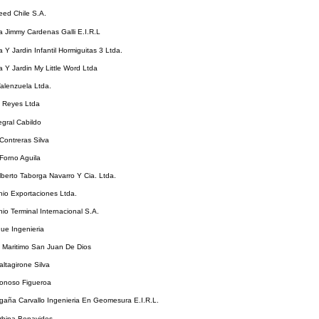
ed Chile S.A.
 Jimmy Cardenas Galli E.I.R.L
 Y Jardin Infantil Hormiguitas 3 Ltda.
 Y Jardin My Little Word Ltda
alenzuela Ltda.
Y Reyes Ltda
egral Cabildo
Contreras Silva
Forno Aguila
berto Taborga Navarro Y Cia. Ltda.
io Exportaciones Ltda.
io Terminal Internacional S.A.
ue Ingenieria
 Maritimo San Juan De Dios
ltagirone Silva
onoso Figueroa
aña Carvallo Ingenieria En Geomesura E.I.R.L.
rbina Benavides