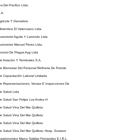
es.Del Pacifico Ltda.
.A.
Agricola Y Ganadero
limenticio El Valenciano Ltda.
Automotriz Aguila Y Larrondo Ltda.
Automotriz Manuel Flores Ltda.
Control De Plagas Ayg Ltda
De Aviación Y Terminales S.A.
De Bienestar Del Personal Refineria De Petrole
De Capacitación Laboral Limitada
De Representaciones, Ventas E Inspecciones De
De Salud Ltda
De Salud San Felipe Los Andes H
De Salud Vina Del Mar Quillota
De Salud Vina Del Mar Quillota
De Salud Vina Del Mar Quillota
De Salud Vina Del Mar Quillota- Hosp. Gustavo
Gastronomico Marco Saldias Fernandez E.I.R.L.