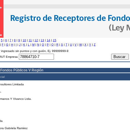
|
5
|
6
|
7
|
8
|
9
|
10
|
11
|
12
|
13
|
14
|
15
|
F
|
G
|
H
|
I
|
J
|
K
|
L
|
M
|
N
|
O
|
P
|
Q
|
R
|
S
|
T
|
U
|
V
|
W
|
X
|
Y
|
Z
 ingresado sin puntos y con guión, Ej. 99999999-9
RUT Empresa
 Fondos Públicos V Región
cial
sultores Limitada
.
rmanos Y Vivanco Ltda.
.
da
ra Gabriela Ramirez