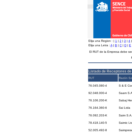
Elija una Region :
|
1
|
2
|
3
|
4
Elija una Letra :
A
|
B
|
C
|
D
|
E
El RUT de la Empresa debe ser
Listado de Receptores de
RUT
Razón So
76.045.080-4
S & E Con
92.048.000-4
Saam S.A
76.106.200-K
Sabaj He
76.164.360-6
Sai Ltda
76.092.203-K
Saim S.A
78.418.140-5
Saimic Lt
52.005.492-8
Saimpreso