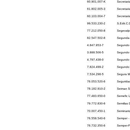
60.901.007-K
Secretari
61.802.005-3
Secretari
60.103.004-7
Secretari
99.533.230-2
S.Edit.C
77.212.050-8
Segevalp
82.547.502-8
Segunda 
4.847.953-7
Segundo 
3.888.506-5
Segundo G
4.797.438-0
Segundo 
7.824.499-2
Segundo O
7.534.298-5
Segura M
76.053.520-6
Seguridad
78.182.910-2
Seiman S
77.483.650-0
Semefic 
79.772.830-6
Semillas 
70.007.450-1
Seminari
76.558.540-6
Semper - 
76.732.350-6
Semper-Fi