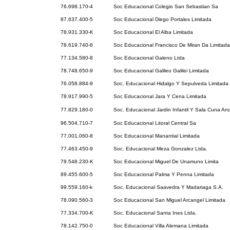
76.698.170-4
Soc Educacional Colegio San Sebastian Sa
87.637.400-5
Soc Educacional Diego Portales Limitada
78.931.330-K
Soc Educacional El Alba Limitada
78.619.740-6
Soc Educacional Francisco De Miran Da Limitada
77.134.580-8
Soc Educacional Galeno Ltda
78.748.650-9
Soc Educacional Galileo Galilei Limitada
76.058.884-9
Soc. Educacional Hidalgo Y Sepulveda Limitada
78.917.990-5
Soc Educacional Jara Y Cena Limitada
77.829.180-0
Soc. Educacional Jardin Infantil Y Sala Cuna An
96.504.710-7
Soc Educacional Litoral Central Sa
77.001.060-8
Soc Educacional Manantial Limitada
77.463.450-9
Soc. Educacional Meza Gonzalez Ltda.
79.548.230-K
Soc Educacional Miguel De Unamuno Limita
89.455.600-5
Soc Educacional Palma Y Penna Limitada
99.559.160-k
Soc. Educacional Saavedra Y Madariaga S.A.
78.090.560-3
Soc Educacional San Miguel Arcangel Limitada
77.334.700-K
Soc. Educacional Santa Ines Ltda.
78.142.750-0
Soc Educacional Villa Alemana Limitada