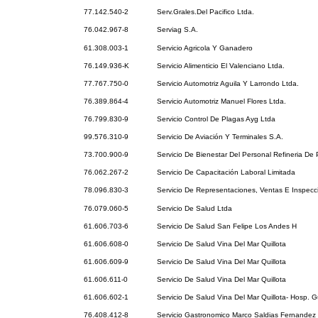
77.142.540-2
Serv.Grales.Del Pacifico Ltda.
76.042.967-8
Serviag S.A.
61.308.003-1
Servicio Agricola Y Ganadero
76.149.936-K
Servicio Alimenticio El Valenciano Ltda.
77.767.750-0
Servicio Automotriz Aguila Y Larrondo Ltda.
76.389.864-4
Servicio Automotriz Manuel Flores Ltda.
76.799.830-9
Servicio Control De Plagas Ayg Ltda
99.576.310-9
Servicio De Aviación Y Terminales S.A.
73.700.900-9
Servicio De Bienestar Del Personal Refineria De 
76.062.267-2
Servicio De Capacitación Laboral Limitada
78.096.830-3
Servicio De Representaciones, Ventas E Inspec
76.079.060-5
Servicio De Salud Ltda
61.606.703-6
Servicio De Salud San Felipe Los Andes H
61.606.608-0
Servicio De Salud Vina Del Mar Quillota
61.606.609-9
Servicio De Salud Vina Del Mar Quillota
61.606.611-0
Servicio De Salud Vina Del Mar Quillota
61.606.602-1
Servicio De Salud Vina Del Mar Quillota- Hosp. 
76.408.412-8
Servicio Gastronomico Marco Saldias Fernandez 