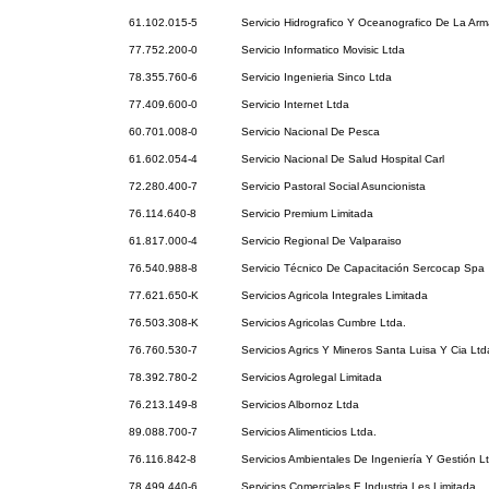
61.102.015-5
Servicio Hidrografico Y Oceanografico De La Ar
77.752.200-0
Servicio Informatico Movisic Ltda
78.355.760-6
Servicio Ingenieria Sinco Ltda
77.409.600-0
Servicio Internet Ltda
60.701.008-0
Servicio Nacional De Pesca
61.602.054-4
Servicio Nacional De Salud Hospital Carl
72.280.400-7
Servicio Pastoral Social Asuncionista
76.114.640-8
Servicio Premium Limitada
61.817.000-4
Servicio Regional De Valparaiso
76.540.988-8
Servicio Técnico De Capacitación Sercocap Spa
77.621.650-K
Servicios Agricola Integrales Limitada
76.503.308-K
Servicios Agricolas Cumbre Ltda.
76.760.530-7
Servicios Agrics Y Mineros Santa Luisa Y Cia Ltd
78.392.780-2
Servicios Agrolegal Limitada
76.213.149-8
Servicios Albornoz Ltda
89.088.700-7
Servicios Alimenticios Ltda.
76.116.842-8
Servicios Ambientales De Ingeniería Y Gestión L
78.499.440-6
Servicios Comerciales E Industria Les Limitada