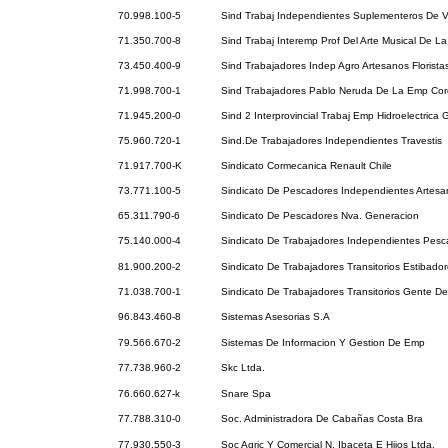
70.998.100-5
Sind Trabaj Independientes Suplementeros De V
71.350.700-8
Sind Trabaj Interemp Prof Del Arte Musical De La
73.450.400-9
Sind Trabajadores Indep Agro Artesanos Florista
71.998.700-1
Sind Trabajadores Pablo Neruda De La Emp Cor
71.945.200-0
Sind 2 Interprovincial Trabaj Emp Hidroelectrica 
75.960.720-1
Sind.De Trabajadores Independientes Travestis
71.917.700-K
Sindicato Cormecanica Renault Chile
73.771.100-5
Sindicato De Pescadores Independientes Artesa
65.311.790-6
Sindicato De Pescadores Nva. Generacion
75.140.000-4
Sindicato De Trabajadores Independientes Pesc
81.900.200-2
Sindicato De Trabajadores Transitorios Estibador
71.038.700-1
Sindicato De Trabajadores Transitorios Gente D
96.843.460-8
Sistemas Asesorias S.A
79.566.670-2
Sistemas De Informacion Y Gestion De Emp
77.738.960-2
Skc Ltda.
76.660.627-k
Snare Spa
77.788.310-0
Soc. Administradora De Cabañas Costa Bra
77.930.550-3
Soc Agric Y Comercial N. Ibaceta E Hijos Ltda.