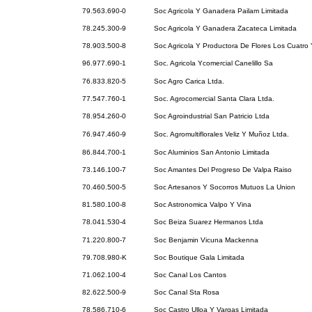
79.563.690-0
Soc Agricola Y Ganadera Pailam Limitada
78.245.300-9
Soc Agricola Y Ganadera Zacateca Limitada
78.903.500-8
Soc Agricola Y Productora De Flores Los Cuatro 
96.977.690-1
Soc. Agricola Ycomercial Canelillo Sa
76.833.820-5
Soc Agro Carica Ltda.
77.547.760-1
Soc. Agrocomercial Santa Clara Ltda.
78.954.260-0
Soc Agroindustrial San Patricio Ltda
76.947.460-9
Soc. Agromultiflorales Veliz Y Muñoz Ltda.
86.844.700-1
Soc Aluminios San Antonio Limitada
73.146.100-7
Soc Amantes Del Progreso De Valpa Raiso
70.460.500-5
Soc Artesanos Y Socorros Mutuos La Union
81.580.100-8
Soc Astronomica Valpo Y Vina
78.041.530-4
Soc Beiza Suarez Hermanos Ltda
71.220.800-7
Soc Benjamin Vicuna Mackenna
79.708.980-K
Soc Boutique Gala Limitada
71.062.100-4
Soc Canal Los Cantos
82.622.500-9
Soc Canal Sta Rosa
78.586.710-6
Soc Castro Ulloa Y Vargas Limitada