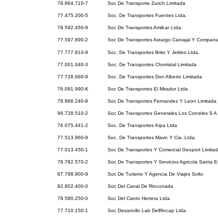
78.864.710-7
Soc De Transporte Zurich Limitada
77.475.200-5
Soc. De Transportes Fuentes Ltda.
78.592.450-9
Soc De Transportes Amilcar Ltda.
77.597.890-2
Soc De Transportes Astargo Carvajal Y Compani
77.777.910-9
Soc. De Transportes Brito Y Jeldes Ltda.
77.001.040-3
Soc. De Transportes Chorristal Limitada
77.728.660-9
Soc. De Transportes Don Alberto Limitada
76.091.990-K
Soc De Transportes El Mirador Ltda
78.866.240-8
Soc De Transportes Fernandez Y Leon Limitada
96.728.510-2
Soc De Transportes Generales Los Corceles S A
76.075.441-2
Soc. De Transportes Kipa Ltda
77.513.960-9
Soc. De Transportes Mavic Y Cia. Ltda.
77.013.450-1
Soc De Transportes Y Comercial Geoport Limita
78.782.570-2
Soc De Transportes Y Servicios Agricola Santa 
87.788.900-9
Soc De Turismo Y Agencia De Viajes Solto
82.802.400-0
Soc Del Canal De Rinconada
78.580.250-0
Soc Del Canto Herrera Ltda
77.710.150-1
Soc Desarrollo Lab Delffincap Ltda.