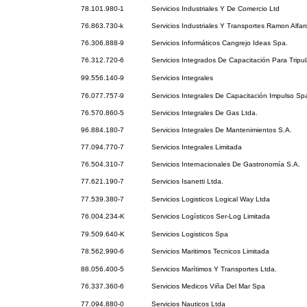
78.101.980-1
Servicios Industriales Y De Comercio Ltd
76.863.730-k
Servicios Industriales Y Transportes Ramon Alfar
76.306.888-9
Servicios Informáticos Cangrejo Ideas Spa.
76.312.720-6
Servicios Integrados De Capacitación Para Tripu
99.556.140-9
Servicios Integrales
76.077.757-9
Servicios Integrales De Capacitación Impulso Sp
76.570.860-5
Servicios Integrales De Gas Ltda.
96.884.180-7
Servicios Integrales De Mantenimientos S.A.
77.094.770-7
Servicios Integrales Limitada
76.504.310-7
Servicios Internacionales De Gastronomía S.A.
77.621.190-7
Servicios Isanetti Ltda.
77.539.380-7
Servicios Logisticos Logical Way Ltda
76.004.234-K
Servicios Logísticos Ser-Log Limitada
79.509.640-K
Servicios Logisticos Spa
78.562.990-6
Servicios Maritimos Tecnicos Limitada
88.056.400-5
Servicios Marítimos Y Transportes Ltda.
76.337.360-6
Servicios Medicos Viña Del Mar Spa
77.094.880-0
Servicios Nauticos Ltda