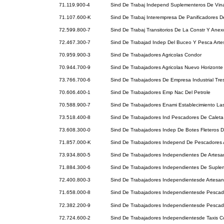
71.119.900-4
Sind De Trabaj Independ Suplementeros De Vin
71.107.600-K
Sind De Trabaj Interempresa De Panificadores D
72.599.800-7
Sind De Trabaj Transitorios De La Constr Y Ane
72.467.300-7
Sind De Trabajad Indep Del Buceo Y Pesca Art
70.959.900-3
Sind De Trabajadores Agricolas Condor
70.944.700-9
Sind De Trabajadores Agricolas Nuevo Horizonte
73.766.700-6
Sind De Trabajadores De Empresa Industrial Tr
70.606.400-1
Sind De Trabajadores Emp Nac Del Petrole
70.588.900-7
Sind De Trabajadores Enami Establecimiento La
73.518.400-8
Sind De Trabajadores Ind Pescadores De Caleta 
73.608.300-0
Sind De Trabajadores Indep De Botes Fleteros 
71.857.000-K
Sind De Trabajadores Independ De Pescadores 
73.934.800-5
Sind De Trabajadores Independientes De Artes
71.884.300-6
Sind De Trabajadores Independientes De Suple
72.400.800-3
Sind De Trabajadores Independientesde Artesa
71.658.000-8
Sind De Trabajadores Independientesde Pescad
72.382.200-9
Sind De Trabajadores Independientesde Pesca
72.724.600-2
Sind De Trabajadores Independientesde Taxis Co