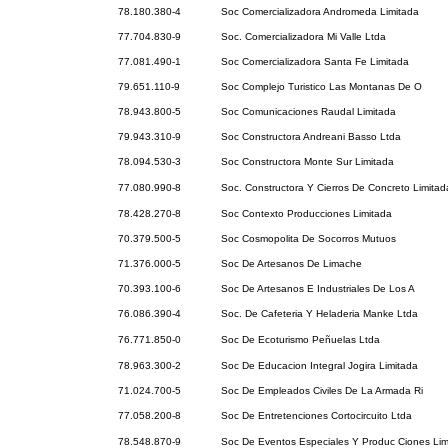
78.180.380-4
Soc Comercializadora Andromeda Limitada
77.704.830-9
Soc. Comercializadora Mi Valle Ltda
77.081.490-1
Soc Comercializadora Santa Fe Limitada
79.651.110-9
Soc Complejo Turistico Las Montanas De O
78.943.800-5
Soc Comunicaciones Raudal Limitada
79.943.310-9
Soc Constructora Andreani Basso Ltda
78.094.530-3
Soc Constructora Monte Sur Limitada
77.080.990-8
Soc. Constructora Y Cierros De Concreto Limitad
78.428.270-8
Soc Contexto Producciones Limitada
70.379.500-5
Soc Cosmopolita De Socorros Mutuos
71.376.000-5
Soc De Artesanos De Limache
70.393.100-6
Soc De Artesanos E Industriales De Los A
76.086.390-4
Soc. De Cafeteria Y Heladeria Manke Ltda
76.771.850-0
Soc De Ecoturismo Peñuelas Ltda
78.963.300-2
Soc De Educacion Integral Jogira Limitada
71.024.700-5
Soc De Empleados Civiles De La Armada Ri
77.058.200-8
Soc De Entretenciones Cortocircuito Ltda
78.548.870-9
Soc De Eventos Especiales Y Produc Ciones Lim