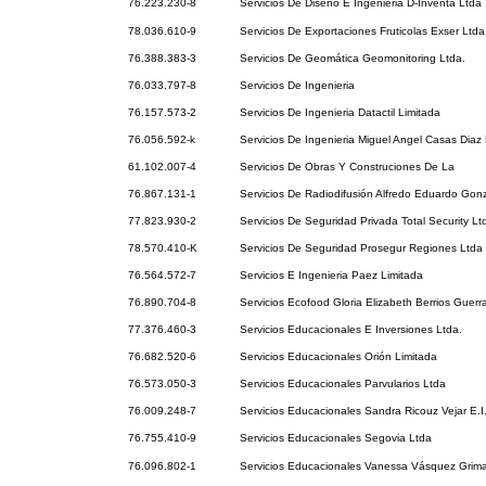
76.223.230-8
Servicios De Diseño E Ingenieria D-Inventa Ltda
78.036.610-9
Servicios De Exportaciones Fruticolas Exser Ltda
76.388.383-3
Servicios De Geomática Geomonitoring Ltda.
76.033.797-8
Servicios De Ingenieria
76.157.573-2
Servicios De Ingenieria Datactil Limitada
76.056.592-k
Servicios De Ingenieria Miguel Angel Casas Diaz E
61.102.007-4
Servicios De Obras Y Construciones De La
76.867.131-1
Servicios De Radiodifusión Alfredo Eduardo Gon
77.823.930-2
Servicios De Seguridad Privada Total Security Lt
78.570.410-K
Servicios De Seguridad Prosegur Regiones Ltda
76.564.572-7
Servicios E Ingenieria Paez Limitada
76.890.704-8
Servicios Ecofood Gloria Elizabeth Berrios Guerr
77.376.460-3
Servicios Educacionales E Inversiones Ltda.
76.682.520-6
Servicios Educacionales Orión Limitada
76.573.050-3
Servicios Educacionales Parvularios Ltda
76.009.248-7
Servicios Educacionales Sandra Ricouz Vejar E.I
76.755.410-9
Servicios Educacionales Segovia Ltda
76.096.802-1
Servicios Educacionales Vanessa Vásquez Grimal