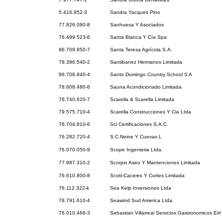
5.416.952-3
Sandra Yacques Pino
77.826.080-8
Sanhuesa Y Asociados
76.499.523-6
Santa Blanca Y Cía Spa
96.709.850-7
Santa Teresa Agrícola S.A.
78.396.540-2
Santibanez Hermanos Limitada
96.708.840-4
Santo Domingo Country School S A
78.608.480-6
Sauna Acondicionado Limitada
76.740.620-7
Scarella & Scarella Limitada
79.575.710-4
Scarella Construcciones Y Cia Ltda
76.704.810-6
Sci Certificaciones S.A.C.
76.282.720-4
S.C.Neine Y Cuevas L
76.070.050-9
Scope Ingenieria Ltda.
77.987.310-2
Scorpio Aseo Y Mantenciones Limitada
76.610.800-8
Scott-Caceres Y Cortes Limitada
76.112.322-k
Sea Kelp Inversiones Ltda
78.791.610-4
Seawind Sud America Ltda.
76.010.466-3
Sebastian Villarreal Servicios Gastronomicos Eirl