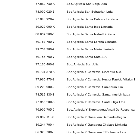
77.840.740-K
Soc. Agrícola San Borja Ltda
78.000.020-1
Soc Agricola San Sebastian Ltda
77.040.920-9
Soc Agricola Santa Catalina Limitada
89.022.900-K
Soc Agricola Santa Ines Limitada
88.937.500-0
Soc Agricola Santa Isabel Limitada
79.763.780-7
Soc Agricola Santa Lorena Limitada
79.753.380-7
Soc Agricola Santa Marta Limitada
79.756.750-7
Soc Agricola Santa Sara S.A.
77.135.400-9
Soc. Agricola Sta. Julia
79.731.370-K
Soc Agricola Y Comercial Discentro S.A.
77.966.470-8
Soc Agricola Y Comercial Hector Patricio Villalon 
89.223.900-2
Soc Agricola Y Comercial San Arturo Limi
78.512.830-3
Soc Agricola Y Comercial Santa Ines Limitada
77.956.200-K
Soc Agricola Y Comercial Santa Olga Ltda.
76.905.705-6
Soc. Agricola Y Exportadora Amalfi De Responsab
79.839.110-0
Soc Agricola Y Ganadera Bernardo Alegria
89.244.700-4
Soc Agricola Y Ganadera Chalaco Limitada
86.325.700-K
Soc Agricola Y Ganadera El Sobrante Limi