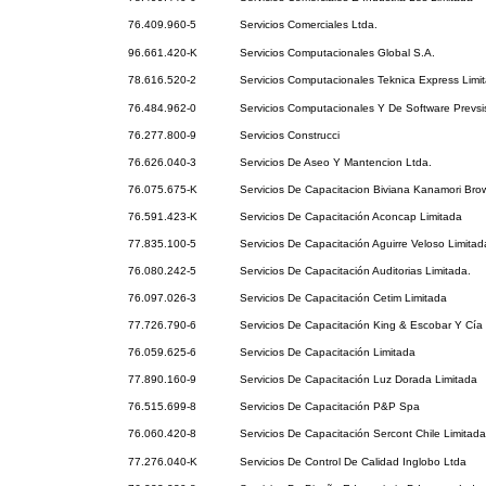
76.409.960-5
Servicios Comerciales Ltda.
96.661.420-K
Servicios Computacionales Global S.A.
78.616.520-2
Servicios Computacionales Teknica Express Limi
76.484.962-0
Servicios Computacionales Y De Software Prevs
76.277.800-9
Servicios Construcci
76.626.040-3
Servicios De Aseo Y Mantencion Ltda.
76.075.675-K
Servicios De Capacitacion Biviana Kanamori Bro
76.591.423-K
Servicios De Capacitación Aconcap Limitada
77.835.100-5
Servicios De Capacitación Aguirre Veloso Limitad
76.080.242-5
Servicios De Capacitación Auditorias Limitada.
76.097.026-3
Servicios De Capacitación Cetim Limitada
77.726.790-6
Servicios De Capacitación King & Escobar Y Cía 
76.059.625-6
Servicios De Capacitación Limitada
77.890.160-9
Servicios De Capacitación Luz Dorada Limitada
76.515.699-8
Servicios De Capacitación P&P Spa
76.060.420-8
Servicios De Capacitación Sercont Chile Limitada
77.276.040-K
Servicios De Control De Calidad Inglobo Ltda