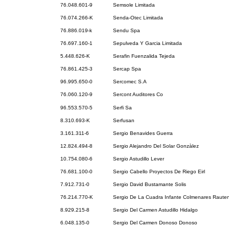
76.048.601-9
Semsole Limitada
76.074.266-K
Senda-Otec Limitada
76.886.019-k
Sendu Spa
76.697.160-1
Sepulveda Y Garcia Limitada
5.448.626-K
Serafin Fuenzalida Tejeda
76.861.425-3
Sercap Spa
96.995.650-0
Sercomec S.A
76.060.120-9
Sercont Auditores Co
96.553.570-5
Serfi Sa
8.310.693-K
Serfusan
3.161.311-6
Sergio Benavides Guerra
12.824.494-8
Sergio Alejandro Del Solar Gonzàlez
10.754.080-6
Sergio Astudillo Lever
76.681.100-0
Sergio Cabello Proyectos De Riego Eirl
7.912.731-0
Sergio David Bustamante Solis
76.214.770-K
Sergio De La Cuadra Infante Colmenares Rauten
8.929.215-8
Sergio Del Carmen Astudillo Hidalgo
6.048.135-0
Sergio Del Carmen Donoso Donoso