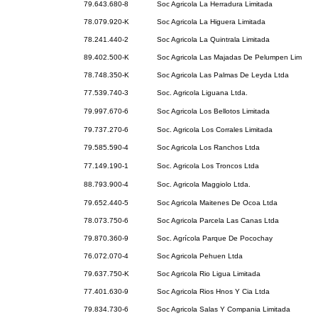
79.643.680-8
Soc Agricola La Herradura Limitada
78.079.920-K
Soc Agricola La Higuera Limitada
78.241.440-2
Soc Agricola La Quintrala Limitada
89.402.500-K
Soc Agricola Las Majadas De Pelumpen Lim
78.748.350-K
Soc Agricola Las Palmas De Leyda Ltda
77.539.740-3
Soc. Agricola Liguana Ltda.
79.997.670-6
Soc Agricola Los Bellotos Limitada
79.737.270-6
Soc. Agricola Los Corrales Limitada
79.585.590-4
Soc Agricola Los Ranchos Ltda
77.149.190-1
Soc. Agricola Los Troncos Ltda
88.793.900-4
Soc. Agricola Maggiolo Ltda.
79.652.440-5
Soc Agricola Maitenes De Ocoa Ltda
78.073.750-6
Soc Agricola Parcela Las Canas Ltda
79.870.360-9
Soc. Agrícola Parque De Pocochay
76.072.070-4
Soc Agricola Pehuen Ltda
79.637.750-K
Soc Agricola Rio Ligua Limitada
77.401.630-9
Soc Agricola Rios Hnos Y Cia Ltda
79.834.730-6
Soc Agricola Salas Y Compania Limitada