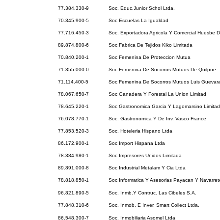
77.384.330-9
Soc. Educ.Junior Schol Ltda.
70.345.900-5
Soc Escuelas La Igualdad
77.716.450-3
Soc. Exportadora Agricola Y Comercial Huesbe De
89.874.800-6
Soc Fabrica De Tejidos Kiko Limitada
70.840.200-1
Soc Femenina De Proteccion Mutua
71.355.000-0
Soc Femenina De Socorros Mutuos De Quilpue
71.114.400-5
Soc Femenina De Socorros Mutuos Luis Guevara
78.067.650-7
Soc Ganadera Y Forestal La Union Limitad
78.645.220-1
Soc Gastronomica Garcia Y Lagomarsino Limita
76.078.770-1
Soc. Gastronomica Y De Inv. Vasco France
77.853.520-3
Soc. Hoteleria Hispano Ltda
86.172.900-1
Soc Import Hispana Ltda
78.384.980-1
Soc Impresores Unidos Limitada
89.891.000-8
Soc Industrial Metalam Y Cia Ltda
78.818.850-1
Soc Informatica Y Asesorias Payacan Y Navarret
96.821.890-5
Soc. Inmb.Y Contruc. Las Cibeles S.A.
77.848.310-6
Soc. Inmob. E Inver. Smart Collect Ltda.
86.548.300-7
Soc. Inmobiliaria Asomel Ltda