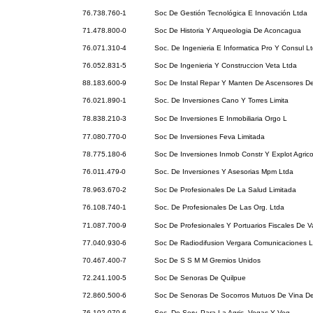
76.738.760-1
Soc De Gestión Tecnológica E Innovación Ltda
71.478.800-0
Soc De Historia Y Arqueologia De Aconcagua
76.071.310-4
Soc. De Ingenieria E Informatica Pro Y Consul L
76.052.831-5
Soc De Ingenieria Y Construccion Veta Ltda
88.183.600-9
Soc De Instal Repar Y Manten De Ascensores De
76.021.890-1
Soc. De Inversiones Cano Y Torres Limita
78.838.210-3
Soc De Inversiones E Inmobiliaria Orgo L
77.080.770-0
Soc De Inversiones Feva Limitada
78.775.180-6
Soc De Inversiones Inmob Constr Y Explot Agric
76.011.479-0
Soc. De Inversiones Y Asesorias Mpm Ltda
78.963.670-2
Soc De Profesionales De La Salud Limitada
76.108.740-1
Soc. De Profesionales De Las Org. Ltda
71.087.700-9
Soc De Profesionales Y Portuarios Fiscales De V
77.040.930-6
Soc De Radiodifusion Vergara Comunicaciones L
70.467.400-7
Soc De S S M M Gremios Unidos
72.241.100-5
Soc De Senoras De Quilpue
72.860.500-6
Soc De Senoras De Socorros Mutuos De Vina De
76.102.070-6
Soc. De Serv. Para La Agric. Vegas Y Veg