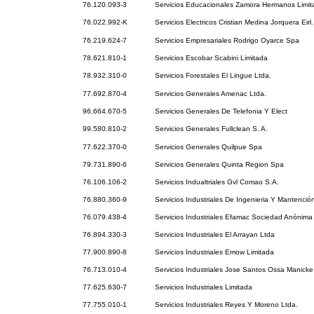
76.120.093-3
Servicios Educacionales Zamora Hermanos Limit
76.022.992-K
Servicios Electricos Cristian Medina Jorquera Eirl.
76.219.624-7
Servicios Empresariales Rodrigo Oyarce Spa
78.621.810-1
Servicios Escobar Scabini Limitada
78.932.310-0
Servicios Forestales El Lingue Ltda.
77.692.870-4
Servicios Generales Amenac Ltda.
96.664.670-5
Servicios Generales De Telefonia Y Elect
99.580.810-2
Servicios Generales Fullclean S. A.
77.622.370-0
Servicios Generales Quilpue Spa
79.731.890-6
Servicios Generales Quinta Region Spa
76.106.106-2
Servicios Indualtriales Gvl Comao S.A.
76.880.360-9
Servicios Industriales De Ingenieria Y Mantención
76.079.438-4
Servicios Industriales Efamac Sociedad Anónima
76.894.330-3
Servicios Industriales El Arrayan Ltda
77.900.890-8
Servicios Industriales Emow Limitada
76.713.010-4
Servicios Industriales Jose Santos Ossa Manicke
77.625.630-7
Servicios Industriales Limitada
77.755.010-1
Servicios Industriales Reyes Y Moreno Ltda.