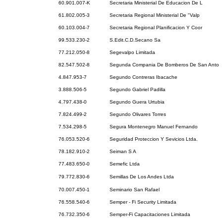
60.901.007-K
Secretaria Ministerial De Educacion De L
61.802.005-3
Secretaria Regional Ministerial De "Valp
60.103.004-7
Secretaria Regional Planificacion Y Coor
99.533.230-2
S.Edit.C.D.Secano Sa
77.212.050-8
Segevalpo Limitada
82.547.502-8
Segunda Compania De Bomberos De San Anto
4.847.953-7
Segundo Contreras Ibacache
3.888.506-5
Segundo Gabriel Padilla
4.797.438-0
Segundo Guera Urtubia
7.824.499-2
Segundo Olivares Torres
7.534.298-5
Segura Montenegro Manuel Fernando
76.053.520-6
Seguridad Proteccion Y Sevicios Ltda.
78.182.910-2
Seiman S A
77.483.650-0
Semefic Ltda
79.772.830-6
Semillas De Los Andes Ltda
70.007.450-1
Seminario San Rafael
76.558.540-6
Semper - Fi Security Limitada
76.732.350-6
Semper-Fi Capacitaciones Limitada