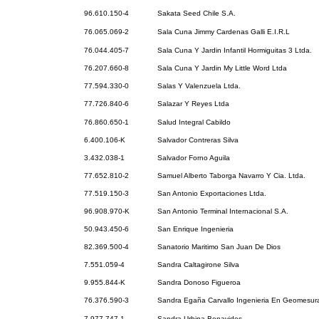
96.610.150-4
Sakata Seed Chile S.A.
76.065.069-2
Sala Cuna Jimmy Cardenas Galli E.I.R.L
76.044.405-7
Sala Cuna Y Jardin Infantil Hormiguitas 3 Ltda.
76.207.660-8
Sala Cuna Y Jardin My Little Word Ltda
77.594.330-0
Salas Y Valenzuela Ltda.
77.726.840-6
Salazar Y Reyes Ltda
76.860.650-1
Salud Integral Cabildo
6.400.106-K
Salvador Contreras Silva
3.432.038-1
Salvador Forno Aguila
77.652.810-2
Samuel Alberto Taborga Navarro Y Cia. Ltda.
77.519.150-3
San Antonio Exportaciones Ltda.
96.908.970-K
San Antonio Terminal Internacional S.A.
50.943.450-6
San Enrique Ingenieria
82.369.500-4
Sanatorio Maritimo San Juan De Dios
7.551.059-4
Sandra Caltagirone Silva
9.955.844-K
Sandra Donoso Figueroa
76.376.590-3
Sandra Egaña Carvallo Ingenieria En Geomesura
7.977.747-1
Sandra Urbina Benavides