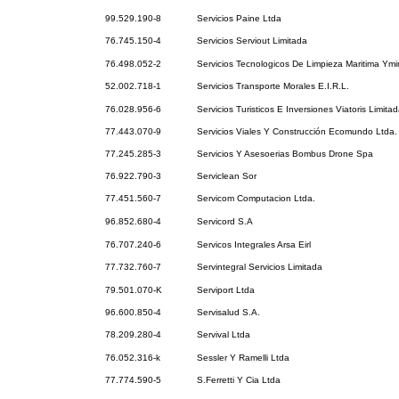
99.529.190-8
Servicios Paine Ltda
76.745.150-4
Servicios Serviout Limitada
76.498.052-2
Servicios Tecnologicos De Limpieza Maritima Ymi
52.002.718-1
Servicios Transporte Morales E.I.R.L.
76.028.956-6
Servicios Turisticos E Inversiones Viatoris Limita
77.443.070-9
Servicios Viales Y Construcción Ecomundo Ltda.
77.245.285-3
Servicios Y Asesoerias Bombus Drone Spa
76.922.790-3
Serviclean Sor
77.451.560-7
Servicom Computacion Ltda.
96.852.680-4
Servicord S.A
76.707.240-6
Servicos Integrales Arsa Eirl
77.732.760-7
Servintegral Servicios Limitada
79.501.070-K
Serviport Ltda
96.600.850-4
Servisalud S.A.
78.209.280-4
Servival Ltda
76.052.316-k
Sessler Y Ramelli Ltda
77.774.590-5
S.Ferretti Y Cia Ltda