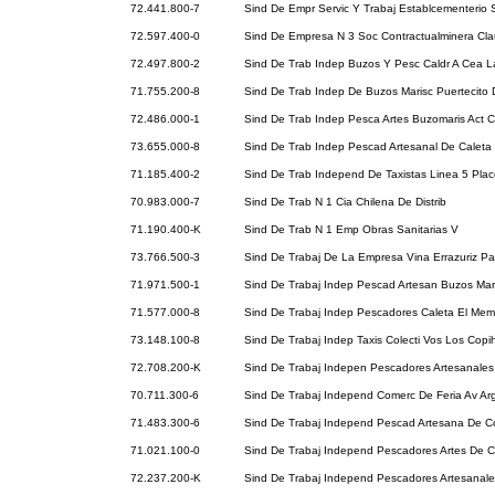
72.441.800-7
Sind De Empr Servic Y Trabaj Establcementerio 
72.597.400-0
Sind De Empresa N 3 Soc Contractualminera Cl
72.497.800-2
Sind De Trab Indep Buzos Y Pesc Caldr A Cea L
71.755.200-8
Sind De Trab Indep De Buzos Marisc Puertecito 
72.486.000-1
Sind De Trab Indep Pesca Artes Buzomaris Act 
73.655.000-8
Sind De Trab Indep Pescad Artesanal De Caleta
71.185.400-2
Sind De Trab Independ De Taxistas Linea 5 Pla
70.983.000-7
Sind De Trab N 1 Cia Chilena De Distrib
71.190.400-K
Sind De Trab N 1 Emp Obras Sanitarias V
73.766.500-3
Sind De Trabaj De La Empresa Vina Errazuriz 
71.971.500-1
Sind De Trabaj Indep Pescad Artesan Buzos Mar
71.577.000-8
Sind De Trabaj Indep Pescadores Caleta El Memb
73.148.100-8
Sind De Trabaj Indep Taxis Colecti Vos Los Cop
72.708.200-K
Sind De Trabaj Indepen Pescadores Artesanales
70.711.300-6
Sind De Trabaj Independ Comerc De Feria Av Ar
71.483.300-6
Sind De Trabaj Independ Pescad Artesana De 
71.021.100-0
Sind De Trabaj Independ Pescadores Artes De C
72.237.200-K
Sind De Trabaj Independ Pescadores Artesanale