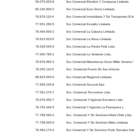
50.075.620-9
Soc Comercial Eberlein Y Compania Limitada
85.240.900-2
Soc Comercial Euro Stock Limitada
78.979.110-4
Soc Comercial Inmobiliaria Y De Transportes El A
77.001.280-5
Soc Comercial Kovalko Limitada
78.494.600-2
Soc Comercial La Cabana Limitada
78.615.910-5
Soc Comercial La Nona Limitada
78.549.540-3
Soc Comercial La Piedra Feliz Ltda.
77.000.780-1
Soc Comercial La Vertiente Ltda.
78.876.990-3
Soc Comercial Maestranza Oscar Wilde Serrano
78.205.110-5
Soc. Comercial Puerto De San Antonio
88.823.500-0
Soc Comercial Regional Limitada
77.836.230-9
Soc Comercial Socoval Spa
77.591.270-7
Soc. Comercial Tecnostore Ltda.
78.076.350-7
Soc. Comercial Y Agricola Escudero Ltda
79.754.340-3
Soc Comercial Y Agricola La Petorquina L
77.798.560-4
Soc. Comercial Y De Servicios Arbeit Chile Ltda.
77.758.000-0
Soc. Comercial Y De Servicios Mafa Limitada
78.384.170-3
Soc Comercial Y De Servicios Profe Sionales Inte