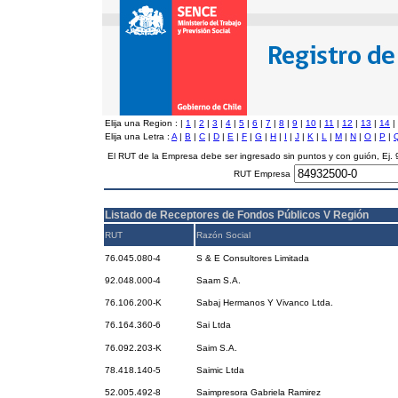
Elija una Region :
|
1
|
2
|
3
|
4
|
5
|
6
|
7
|
8
|
9
|
10
|
11
|
12
|
13
|
14
|
Elija una Letra :
A
|
B
|
C
|
D
|
E
|
F
|
G
|
H
|
I
|
J
|
K
|
L
|
M
|
N
|
O
|
P
|
El RUT de la Empresa debe ser ingresado sin puntos y con guión, Ej
RUT Empresa
Listado de Receptores de Fondos Públicos V Región
RUT
Razón Social
76.045.080-4
S & E Consultores Limitada
92.048.000-4
Saam S.A.
76.106.200-K
Sabaj Hermanos Y Vivanco Ltda.
76.164.360-6
Sai Ltda
76.092.203-K
Saim S.A.
78.418.140-5
Saimic Ltda
52.005.492-8
Saimpresora Gabriela Ramirez