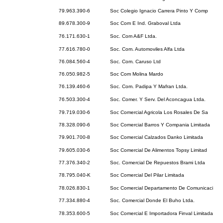
79.963.390-6
Soc Colegio Ignacio Carrera Pinto Y Comp
89.678.300-9
Soc Com E Ind. Graboval Ltda
76.171.630-1
Soc. Com A&F Ltda.
77.616.780-0
Soc. Com. Automoviles Alfa Ltda
76.084.560-4
Soc. Com. Caruso Ltd
76.050.982-5
Soc Com Molina Mardo
76.139.460-6
Soc. Com. Padipa Y Mafran Ltda.
76.503.300-4
Soc. Comer. Y Serv. Del Aconcagua Ltda.
79.719.030-6
Soc Comercial Agricola Los Rosales De Sa
78.328.090-6
Soc Comercial Barros Y Compania Limitada
79.901.700-8
Soc Comercial Calzados Danko Limitada
79.605.030-6
Soc Comercial De Alimentos Topsy Limitad
77.376.340-2
Soc. Comercial De Repuestos Brami Ltda
78.795.040-K
Soc Comercial Del Pilar Limitada
78.026.830-1
Soc Comercial Departamento De Comunicaci
77.334.880-4
Soc. Comercial Donde El Buho Ltda.
78.353.600-5
Soc Comercial E Importadora Finval Limitada