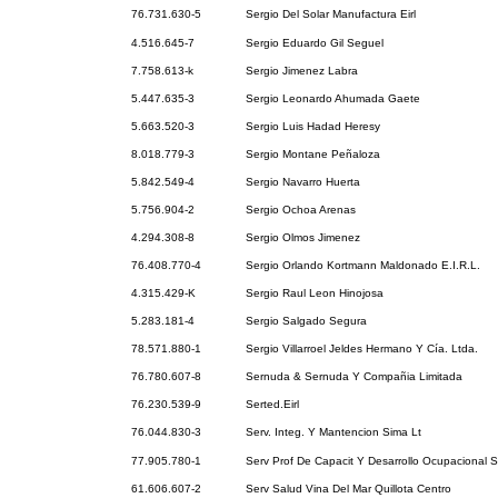
76.731.630-5
Sergio Del Solar Manufactura Eirl
4.516.645-7
Sergio Eduardo Gil Seguel
7.758.613-k
Sergio Jimenez Labra
5.447.635-3
Sergio Leonardo Ahumada Gaete
5.663.520-3
Sergio Luis Hadad Heresy
8.018.779-3
Sergio Montane Peñaloza
5.842.549-4
Sergio Navarro Huerta
5.756.904-2
Sergio Ochoa Arenas
4.294.308-8
Sergio Olmos Jimenez
76.408.770-4
Sergio Orlando Kortmann Maldonado E.I.R.L.
4.315.429-K
Sergio Raul Leon Hinojosa
5.283.181-4
Sergio Salgado Segura
78.571.880-1
Sergio Villarroel Jeldes Hermano Y Cía. Ltda.
76.780.607-8
Sernuda & Sernuda Y Compañia Limitada
76.230.539-9
Serted.Eirl
76.044.830-3
Serv. Integ. Y Mantencion Sima Lt
77.905.780-1
Serv Prof De Capacit Y Desarrollo Ocupacional S
61.606.607-2
Serv Salud Vina Del Mar Quillota Centro