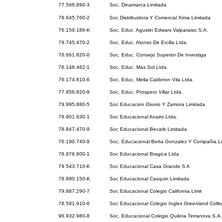
77.566.890-3
Soc. Dinamarca Limitada
78.645.760-2
Soc Distribuidora Y Comercial Xima Limitada
76.159.186-K
Soc. Educ. Agustin Edwars Valparaiso S.A.
79.745.470-2
Soc. Educ. Alonso De Ercilla Ltda.
76.661.820-0
Soc. Educ. Consejo Superior De Investiga
76.148.462-1
Soc. Educ. Mas Sol Ltda.
76.174.810-6
Soc. Educ. Mella Calderon Vila Ltda.
77.856.820-9
Soc. Educ. Prospero Villar Ltda.
79.995.880-5
Soc Educacion Osorio Y Zamora Limitada
78.801.630-1
Soc Educacional Anairo Ltda.
78.847.470-9
Soc Educacional Becarb Limitada
76.190.740-9
Soc. Educacional Berta Gonzalez Y Compañia L
78.876.800-1
Soc Educacional Bragica Ltda
79.543.710-K
Soc Educacional Casa Grande S A
78.890.150-K
Soc Educacional Casquin Limitada
79.887.290-7
Soc Educacional Colegio California Limit
78.591.910-6
Soc Educacional Colegio Ingles Greenland Colle
96.932.980-8
Soc. Educacional Colegio Quilota Terranova S.A.