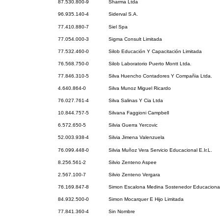
87.530.800-9
Sharma Ltda
96.935.140-4
Siderval S.A.
77.410.880-7
Siel Spa
77.054.000-3
Sigma Consult Limitada
77.532.460-0
Silob Educación Y Capacitación Limitada
76.568.750-0
Silob Laboratorio Puerto Montt Ltda.
77.846.310-5
Silva Huencho Contadores Y Compañia Ltda.
4.640.864-0
Silva Munoz Miguel Ricardo
76.027.761-4
Silva Salinas Y Cia Ltda
10.844.757-5
Silvana Faggioni Campbell
6.572.650-5
Silvia Guerra Yercovic
52.003.938-4
Silvia Jimena Valenzuela
76.099.448-0
Silvia Muñoz Vera Servicio Educacional E.Ir.L.
8.256.561-2
Silvio Zenteno Aspee
2.567.100-7
Silvio Zenteno Vergara
76.169.847-8
Simon Escalona Medina Sostenedor Educaciona
84.932.500-0
Simon Mocarquer E Hijo Limitada
77.841.360-4
Sin Nombre