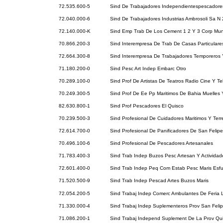
72.535.600-5
Sind De Trabajadores Independientespescadore
72.040.000-6
Sind De Trabajadores Industrias Ambrosoli Sa N 
72.140.000-K
Sind Emp Trab De Los Cement 1 2 Y 3 Corp Mun
70.866.200-3
Sind Interempresa De Trab De Casas Particulare
72.664.300-8
Sind Interempresa De Trabajadores Temporeros
71.180.200-0
Sind Pesc Art Indep Embarc Otro
70.289.100-0
Sind Prof De Artistas De Teatros Radio Cine Y Te
70.249.300-5
Sind Prof De Ee Pp Maritimos De Bahia Muelles 
82.630.800-1
Sind Prof Pescadores El Quisco
70.239.500-3
Sind Profesional De Cuidadores Maritimos Y Terr
72.614.700-0
Sind Profesional De Panificadores De San Felipe
70.496.100-6
Sind Profesional De Pescadores Artesanales
71.783.400-3
Sind Trab Indep Buzos Pesc Artesan Y Activida
72.601.400-0
Sind Trab Indep Peq Com Estab Pesc Maris Esfu
71.520.500-9
Sind Trab Indep Pescad Artes Buzos Maris
72.054.200-5
Sind Trabaj Indep Comerc Ambulantes De Feria 
71.330.000-4
Sind Trabaj Indep Suplementeros Prov San Feli
71.086.200-1
Sind Trabaj Independ Suplement De La Prov Qui