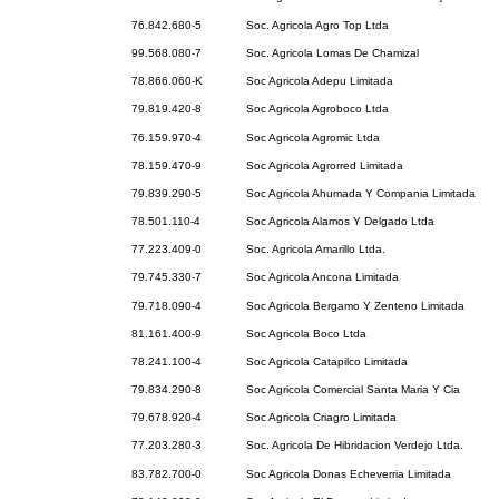
76.842.680-5
Soc. Agricola Agro Top Ltda
99.568.080-7
Soc. Agricola Lomas De Chamizal
78.866.060-K
Soc Agricola Adepu Limitada
79.819.420-8
Soc Agricola Agroboco Ltda
76.159.970-4
Soc Agricola Agromic Ltda
78.159.470-9
Soc Agricola Agrorred Limitada
79.839.290-5
Soc Agricola Ahumada Y Compania Limitada
78.501.110-4
Soc Agricola Alamos Y Delgado Ltda
77.223.409-0
Soc. Agricola Amarillo Ltda.
79.745.330-7
Soc Agricola Ancona Limitada
79.718.090-4
Soc Agricola Bergamo Y Zenteno Limitada
81.161.400-9
Soc Agricola Boco Ltda
78.241.100-4
Soc Agricola Catapilco Limitada
79.834.290-8
Soc Agricola Comercial Santa Maria Y Cia
79.678.920-4
Soc Agricola Criagro Limitada
77.203.280-3
Soc. Agricola De Hibridacion Verdejo Ltda.
83.782.700-0
Soc Agricola Donas Echeverria Limitada