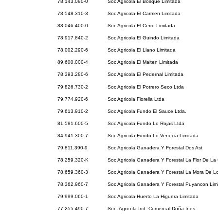
78.143.090-0
Soc Agricola El Bosque Limitada
78.548.310-3
Soc Agricola El Carmen Limitada
88.046.400-0
Soc Agricola El Cerro Limitada
78.917.840-2
Soc Agricola El Guindo Limitada
78.002.290-6
Soc Agricola El Llano Limitada
89.600.000-4
Soc Agricola El Maiten Limitada
78.393.280-6
Soc Agricola El Pedernal Limitada
79.826.730-2
Soc Agricola El Potrero Seco Ltda
79.774.920-6
Soc Agricola Fiorella Ltda
79.613.910-2
Soc Agricola Fundo El Sauce Ltda.
81.581.600-5
Soc Agricola Fundo Lo Rojas Ltda
84.941.300-7
Soc Agricola Fundo Lo Venecia Limitada
79.811.390-9
Soc Agricola Ganadera Y Forestal Dos Ast
78.259.320-K
Soc Agricola Ganadera Y Forestal La Flor De La
78.659.360-3
Soc Agricola Ganadera Y Forestal La Mora De L
78.362.960-7
Soc Agricola Ganadera Y Forestal Puyancon Lim
79.999.060-1
Soc Agricola Huerto La Higuera Limitada
77.255.490-7
Soc. Agricola Ind. Comercial Doña Ines