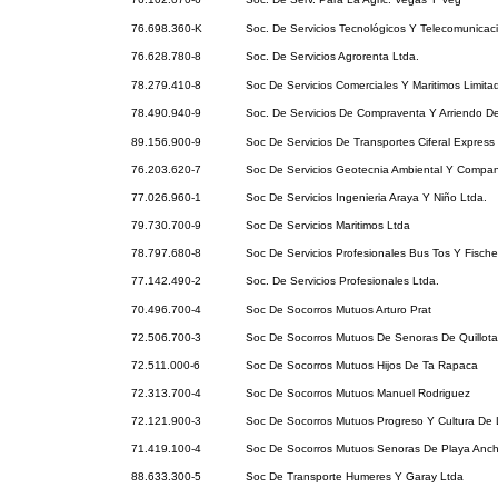
76.698.360-K
Soc. De Servicios Tecnológicos Y Telecomunicac
76.628.780-8
Soc. De Servicios Agrorenta Ltda.
78.279.410-8
Soc De Servicios Comerciales Y Maritimos Limita
78.490.940-9
Soc. De Servicios De Compraventa Y Arriendo D
89.156.900-9
Soc De Servicios De Transportes Ciferal Express
76.203.620-7
Soc De Servicios Geotecnia Ambiental Y Compan
77.026.960-1
Soc De Servicios Ingenieria Araya Y Niño Ltda.
79.730.700-9
Soc De Servicios Maritimos Ltda
78.797.680-8
Soc De Servicios Profesionales Bus Tos Y Fischer
77.142.490-2
Soc. De Servicios Profesionales Ltda.
70.496.700-4
Soc De Socorros Mutuos Arturo Prat
72.506.700-3
Soc De Socorros Mutuos De Senoras De Quillota
72.511.000-6
Soc De Socorros Mutuos Hijos De Ta Rapaca
72.313.700-4
Soc De Socorros Mutuos Manuel Rodriguez
72.121.900-3
Soc De Socorros Mutuos Progreso Y Cultura De 
71.419.100-4
Soc De Socorros Mutuos Senoras De Playa Anc
88.633.300-5
Soc De Transporte Humeres Y Garay Ltda