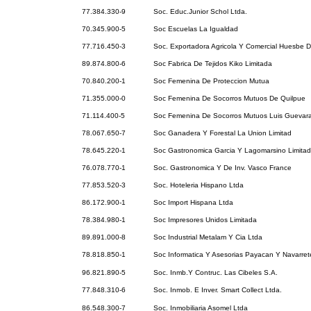
77.384.330-9
Soc. Educ.Junior Schol Ltda.
70.345.900-5
Soc Escuelas La Igualdad
77.716.450-3
Soc. Exportadora Agricola Y Comercial Huesbe De
89.874.800-6
Soc Fabrica De Tejidos Kiko Limitada
70.840.200-1
Soc Femenina De Proteccion Mutua
71.355.000-0
Soc Femenina De Socorros Mutuos De Quilpue
71.114.400-5
Soc Femenina De Socorros Mutuos Luis Guevara
78.067.650-7
Soc Ganadera Y Forestal La Union Limitad
78.645.220-1
Soc Gastronomica Garcia Y Lagomarsino Limita
76.078.770-1
Soc. Gastronomica Y De Inv. Vasco France
77.853.520-3
Soc. Hoteleria Hispano Ltda
86.172.900-1
Soc Import Hispana Ltda
78.384.980-1
Soc Impresores Unidos Limitada
89.891.000-8
Soc Industrial Metalam Y Cia Ltda
78.818.850-1
Soc Informatica Y Asesorias Payacan Y Navarret
96.821.890-5
Soc. Inmb.Y Contruc. Las Cibeles S.A.
77.848.310-6
Soc. Inmob. E Inver. Smart Collect Ltda.
86.548.300-7
Soc. Inmobiliaria Asomel Ltda