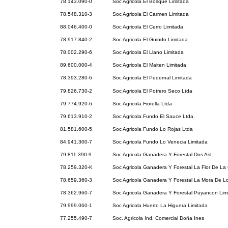
78.143.090-0
Soc Agricola El Bosque Limitada
78.548.310-3
Soc Agricola El Carmen Limitada
88.046.400-0
Soc Agricola El Cerro Limitada
78.917.840-2
Soc Agricola El Guindo Limitada
78.002.290-6
Soc Agricola El Llano Limitada
89.600.000-4
Soc Agricola El Maiten Limitada
78.393.280-6
Soc Agricola El Pedernal Limitada
79.826.730-2
Soc Agricola El Potrero Seco Ltda
79.774.920-6
Soc Agricola Fiorella Ltda
79.613.910-2
Soc Agricola Fundo El Sauce Ltda.
81.581.600-5
Soc Agricola Fundo Lo Rojas Ltda
84.941.300-7
Soc Agricola Fundo Lo Venecia Limitada
79.811.390-9
Soc Agricola Ganadera Y Forestal Dos Ast
78.259.320-K
Soc Agricola Ganadera Y Forestal La Flor De La
78.659.360-3
Soc Agricola Ganadera Y Forestal La Mora De L
78.362.960-7
Soc Agricola Ganadera Y Forestal Puyancon Lim
79.999.060-1
Soc Agricola Huerto La Higuera Limitada
77.255.490-7
Soc. Agricola Ind. Comercial Doña Ines