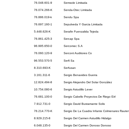
76.048.601-9
Semsole Limitada
76.074.266-K
Senda-Otec Limitada
76.886.019-k
Sendu Spa
76.697.160-1
Sepulveda Y Garcia Limitada
5.448.626-K
Serafin Fuenzalida Tejeda
76.861.425-3
Sercap Spa
96.995.650-0
Sercomec S.A
76.060.120-9
Sercont Auditores Co
96.553.570-5
Serfi Sa
8.310.693-K
Serfusan
3.161.311-6
Sergio Benavides Guerra
12.824.494-8
Sergio Alejandro Del Solar Gonzàlez
10.754.080-6
Sergio Astudillo Lever
76.681.100-0
Sergio Cabello Proyectos De Riego Eirl
7.912.731-0
Sergio David Bustamante Solis
76.214.770-K
Sergio De La Cuadra Infante Colmenares Rauten
8.929.215-8
Sergio Del Carmen Astudillo Hidalgo
6.048.135-0
Sergio Del Carmen Donoso Donoso