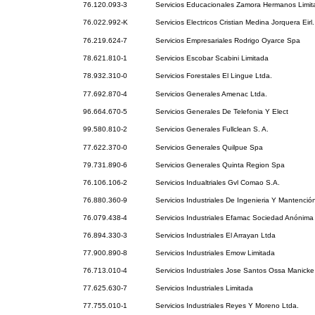
76.120.093-3
Servicios Educacionales Zamora Hermanos Limit
76.022.992-K
Servicios Electricos Cristian Medina Jorquera Eirl.
76.219.624-7
Servicios Empresariales Rodrigo Oyarce Spa
78.621.810-1
Servicios Escobar Scabini Limitada
78.932.310-0
Servicios Forestales El Lingue Ltda.
77.692.870-4
Servicios Generales Amenac Ltda.
96.664.670-5
Servicios Generales De Telefonia Y Elect
99.580.810-2
Servicios Generales Fullclean S. A.
77.622.370-0
Servicios Generales Quilpue Spa
79.731.890-6
Servicios Generales Quinta Region Spa
76.106.106-2
Servicios Indualtriales Gvl Comao S.A.
76.880.360-9
Servicios Industriales De Ingenieria Y Mantención
76.079.438-4
Servicios Industriales Efamac Sociedad Anónima
76.894.330-3
Servicios Industriales El Arrayan Ltda
77.900.890-8
Servicios Industriales Emow Limitada
76.713.010-4
Servicios Industriales Jose Santos Ossa Manicke
77.625.630-7
Servicios Industriales Limitada
77.755.010-1
Servicios Industriales Reyes Y Moreno Ltda.