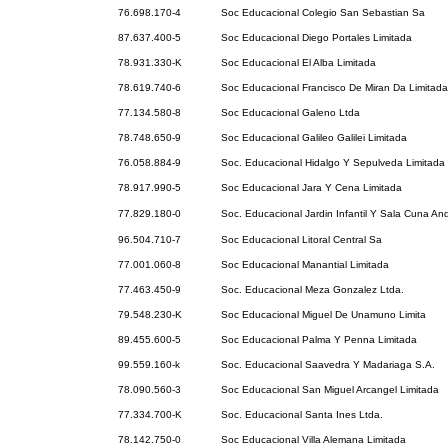
76.698.170-4
Soc Educacional Colegio San Sebastian Sa
87.637.400-5
Soc Educacional Diego Portales Limitada
78.931.330-K
Soc Educacional El Alba Limitada
78.619.740-6
Soc Educacional Francisco De Miran Da Limitada
77.134.580-8
Soc Educacional Galeno Ltda
78.748.650-9
Soc Educacional Galileo Galilei Limitada
76.058.884-9
Soc. Educacional Hidalgo Y Sepulveda Limitada
78.917.990-5
Soc Educacional Jara Y Cena Limitada
77.829.180-0
Soc. Educacional Jardin Infantil Y Sala Cuna An
96.504.710-7
Soc Educacional Litoral Central Sa
77.001.060-8
Soc Educacional Manantial Limitada
77.463.450-9
Soc. Educacional Meza Gonzalez Ltda.
79.548.230-K
Soc Educacional Miguel De Unamuno Limita
89.455.600-5
Soc Educacional Palma Y Penna Limitada
99.559.160-k
Soc. Educacional Saavedra Y Madariaga S.A.
78.090.560-3
Soc Educacional San Miguel Arcangel Limitada
77.334.700-K
Soc. Educacional Santa Ines Ltda.
78.142.750-0
Soc Educacional Villa Alemana Limitada