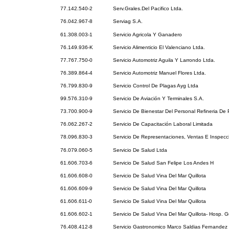
77.142.540-2
Serv.Grales.Del Pacifico Ltda.
76.042.967-8
Serviag S.A.
61.308.003-1
Servicio Agricola Y Ganadero
76.149.936-K
Servicio Alimenticio El Valenciano Ltda.
77.767.750-0
Servicio Automotriz Aguila Y Larrondo Ltda.
76.389.864-4
Servicio Automotriz Manuel Flores Ltda.
76.799.830-9
Servicio Control De Plagas Ayg Ltda
99.576.310-9
Servicio De Aviación Y Terminales S.A.
73.700.900-9
Servicio De Bienestar Del Personal Refineria De 
76.062.267-2
Servicio De Capacitación Laboral Limitada
78.096.830-3
Servicio De Representaciones, Ventas E Inspec
76.079.060-5
Servicio De Salud Ltda
61.606.703-6
Servicio De Salud San Felipe Los Andes H
61.606.608-0
Servicio De Salud Vina Del Mar Quillota
61.606.609-9
Servicio De Salud Vina Del Mar Quillota
61.606.611-0
Servicio De Salud Vina Del Mar Quillota
61.606.602-1
Servicio De Salud Vina Del Mar Quillota- Hosp. 
76.408.412-8
Servicio Gastronomico Marco Saldias Fernandez 