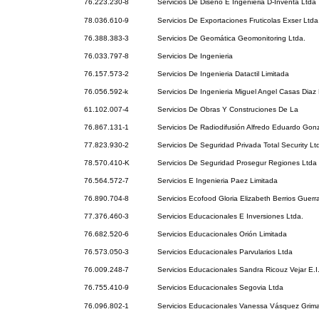
76.223.230-8
Servicios De Diseño E Ingenieria D-Inventa Ltda
78.036.610-9
Servicios De Exportaciones Fruticolas Exser Ltda
76.388.383-3
Servicios De Geomática Geomonitoring Ltda.
76.033.797-8
Servicios De Ingenieria
76.157.573-2
Servicios De Ingenieria Datactil Limitada
76.056.592-k
Servicios De Ingenieria Miguel Angel Casas Diaz E
61.102.007-4
Servicios De Obras Y Construciones De La
76.867.131-1
Servicios De Radiodifusión Alfredo Eduardo Gon
77.823.930-2
Servicios De Seguridad Privada Total Security Lt
78.570.410-K
Servicios De Seguridad Prosegur Regiones Ltda
76.564.572-7
Servicios E Ingenieria Paez Limitada
76.890.704-8
Servicios Ecofood Gloria Elizabeth Berrios Guerr
77.376.460-3
Servicios Educacionales E Inversiones Ltda.
76.682.520-6
Servicios Educacionales Orión Limitada
76.573.050-3
Servicios Educacionales Parvularios Ltda
76.009.248-7
Servicios Educacionales Sandra Ricouz Vejar E.I
76.755.410-9
Servicios Educacionales Segovia Ltda
76.096.802-1
Servicios Educacionales Vanessa Vásquez Grimal