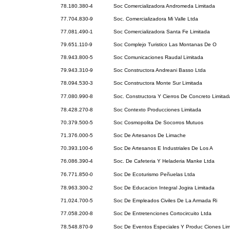
78.180.380-4
Soc Comercializadora Andromeda Limitada
77.704.830-9
Soc. Comercializadora Mi Valle Ltda
77.081.490-1
Soc Comercializadora Santa Fe Limitada
79.651.110-9
Soc Complejo Turistico Las Montanas De O
78.943.800-5
Soc Comunicaciones Raudal Limitada
79.943.310-9
Soc Constructora Andreani Basso Ltda
78.094.530-3
Soc Constructora Monte Sur Limitada
77.080.990-8
Soc. Constructora Y Cierros De Concreto Limitad
78.428.270-8
Soc Contexto Producciones Limitada
70.379.500-5
Soc Cosmopolita De Socorros Mutuos
71.376.000-5
Soc De Artesanos De Limache
70.393.100-6
Soc De Artesanos E Industriales De Los A
76.086.390-4
Soc. De Cafeteria Y Heladeria Manke Ltda
76.771.850-0
Soc De Ecoturismo Peñuelas Ltda
78.963.300-2
Soc De Educacion Integral Jogira Limitada
71.024.700-5
Soc De Empleados Civiles De La Armada Ri
77.058.200-8
Soc De Entretenciones Cortocircuito Ltda
78.548.870-9
Soc De Eventos Especiales Y Produc Ciones Lim