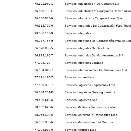
78.101.980-1
Servicios Industriales Y De Comercio Ltd
76.863.730-k
Servicios Industriales Y Transportes Ramon Alfar
76.306.888-9
Servicios Informáticos Cangrejo Ideas Spa.
76.312.720-6
Servicios Integrados De Capacitación Para Tripu
99.556.140-9
Servicios Integrales
76.077.757-9
Servicios Integrales De Capacitación Impulso Sp
76.570.860-5
Servicios Integrales De Gas Ltda.
96.884.180-7
Servicios Integrales De Mantenimientos S.A.
77.094.770-7
Servicios Integrales Limitada
76.504.310-7
Servicios Internacionales De Gastronomía S.A.
77.621.190-7
Servicios Isanetti Ltda.
77.539.380-7
Servicios Logisticos Logical Way Ltda
76.004.234-K
Servicios Logísticos Ser-Log Limitada
79.509.640-K
Servicios Logisticos Spa
78.562.990-6
Servicios Maritimos Tecnicos Limitada
88.056.400-5
Servicios Marítimos Y Transportes Ltda.
76.337.360-6
Servicios Medicos Viña Del Mar Spa
77.094.880-0
Servicios Nauticos Ltda