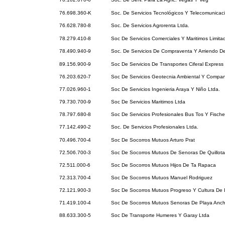
76.698.360-K
Soc. De Servicios Tecnológicos Y Telecomunicac
76.628.780-8
Soc. De Servicios Agrorenta Ltda.
78.279.410-8
Soc De Servicios Comerciales Y Maritimos Limita
78.490.940-9
Soc. De Servicios De Compraventa Y Arriendo D
89.156.900-9
Soc De Servicios De Transportes Ciferal Express
76.203.620-7
Soc De Servicios Geotecnia Ambiental Y Compan
77.026.960-1
Soc De Servicios Ingenieria Araya Y Niño Ltda.
79.730.700-9
Soc De Servicios Maritimos Ltda
78.797.680-8
Soc De Servicios Profesionales Bus Tos Y Fischer
77.142.490-2
Soc. De Servicios Profesionales Ltda.
70.496.700-4
Soc De Socorros Mutuos Arturo Prat
72.506.700-3
Soc De Socorros Mutuos De Senoras De Quillota
72.511.000-6
Soc De Socorros Mutuos Hijos De Ta Rapaca
72.313.700-4
Soc De Socorros Mutuos Manuel Rodriguez
72.121.900-3
Soc De Socorros Mutuos Progreso Y Cultura De 
71.419.100-4
Soc De Socorros Mutuos Senoras De Playa Anc
88.633.300-5
Soc De Transporte Humeres Y Garay Ltda