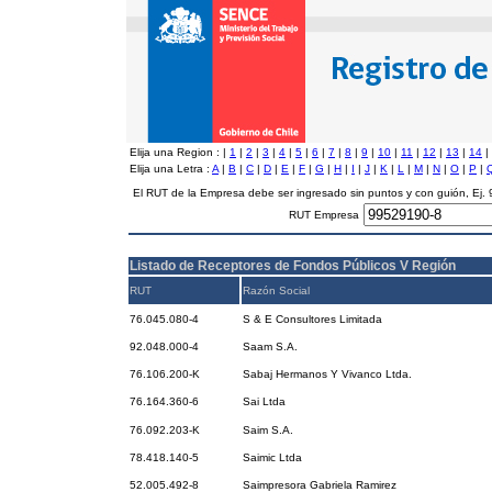
Elija una Region :
|
1
|
2
|
3
|
4
|
5
|
6
|
7
|
8
|
9
|
10
|
11
|
12
|
13
|
14
|
Elija una Letra :
A
|
B
|
C
|
D
|
E
|
F
|
G
|
H
|
I
|
J
|
K
|
L
|
M
|
N
|
O
|
P
|
El RUT de la Empresa debe ser ingresado sin puntos y con guión, Ej
RUT Empresa
Listado de Receptores de Fondos Públicos V Región
RUT
Razón Social
76.045.080-4
S & E Consultores Limitada
92.048.000-4
Saam S.A.
76.106.200-K
Sabaj Hermanos Y Vivanco Ltda.
76.164.360-6
Sai Ltda
76.092.203-K
Saim S.A.
78.418.140-5
Saimic Ltda
52.005.492-8
Saimpresora Gabriela Ramirez