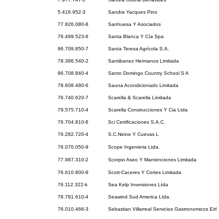
5.416.952-3
Sandra Yacques Pino
77.826.080-8
Sanhuesa Y Asociados
76.499.523-6
Santa Blanca Y Cía Spa
96.709.850-7
Santa Teresa Agrícola S.A.
78.396.540-2
Santibanez Hermanos Limitada
96.708.840-4
Santo Domingo Country School S A
78.608.480-6
Sauna Acondicionado Limitada
76.740.620-7
Scarella & Scarella Limitada
79.575.710-4
Scarella Construcciones Y Cia Ltda
76.704.810-6
Sci Certificaciones S.A.C.
76.282.720-4
S.C.Neine Y Cuevas L
76.070.050-9
Scope Ingenieria Ltda.
77.987.310-2
Scorpio Aseo Y Mantenciones Limitada
76.610.800-8
Scott-Caceres Y Cortes Limitada
76.112.322-k
Sea Kelp Inversiones Ltda
78.791.610-4
Seawind Sud America Ltda.
76.010.466-3
Sebastian Villarreal Servicios Gastronomicos Eirl