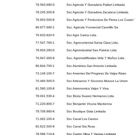
79.563.690-0
Soc Agricola Y Ganadera Pailam Limitada
78.245.300-9
Soc Agricola Y Ganadera Zacateca Limitada
78.903.500-8
Soc Agricola Y Productora De Flores Los Cuatro 
96.977.690-1
Soc. Agricola Ycomercial Canelillo Sa
76.833.820-5
Soc Agro Carica Ltda.
77.547.760-1
Soc. Agrocomercial Santa Clara Ltda.
78.954.260-0
Soc Agroindustrial San Patricio Ltda
76.947.460-9
Soc. Agromultiflorales Veliz Y Muñoz Ltda.
86.844.700-1
Soc Aluminios San Antonio Limitada
73.146.100-7
Soc Amantes Del Progreso De Valpa Raiso
70.460.500-5
Soc Artesanos Y Socorros Mutuos La Union
81.580.100-8
Soc Astronomica Valpo Y Vina
78.041.530-4
Soc Beiza Suarez Hermanos Ltda
71.220.800-7
Soc Benjamin Vicuna Mackenna
79.708.980-K
Soc Boutique Gala Limitada
71.062.100-4
Soc Canal Los Cantos
82.622.500-9
Soc Canal Sta Rosa
78.586.710-6
Soc Castro Ulloa Y Vargas Limitada