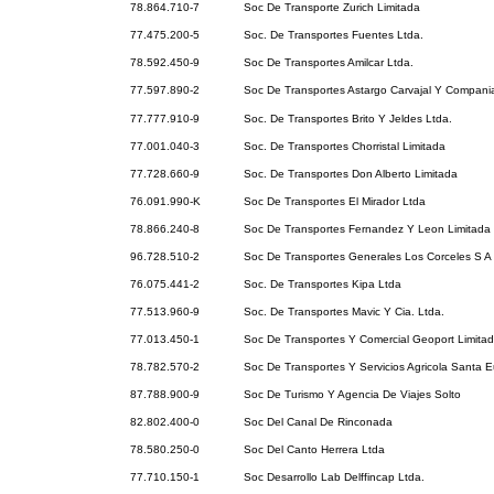
78.864.710-7
Soc De Transporte Zurich Limitada
77.475.200-5
Soc. De Transportes Fuentes Ltda.
78.592.450-9
Soc De Transportes Amilcar Ltda.
77.597.890-2
Soc De Transportes Astargo Carvajal Y Compani
77.777.910-9
Soc. De Transportes Brito Y Jeldes Ltda.
77.001.040-3
Soc. De Transportes Chorristal Limitada
77.728.660-9
Soc. De Transportes Don Alberto Limitada
76.091.990-K
Soc De Transportes El Mirador Ltda
78.866.240-8
Soc De Transportes Fernandez Y Leon Limitada
96.728.510-2
Soc De Transportes Generales Los Corceles S A
76.075.441-2
Soc. De Transportes Kipa Ltda
77.513.960-9
Soc. De Transportes Mavic Y Cia. Ltda.
77.013.450-1
Soc De Transportes Y Comercial Geoport Limita
78.782.570-2
Soc De Transportes Y Servicios Agricola Santa 
87.788.900-9
Soc De Turismo Y Agencia De Viajes Solto
82.802.400-0
Soc Del Canal De Rinconada
78.580.250-0
Soc Del Canto Herrera Ltda
77.710.150-1
Soc Desarrollo Lab Delffincap Ltda.