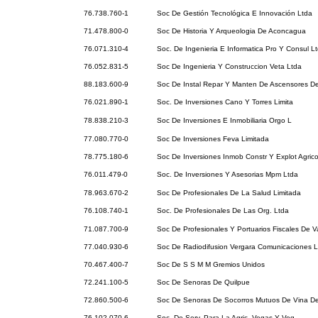
76.738.760-1
Soc De Gestión Tecnológica E Innovación Ltda
71.478.800-0
Soc De Historia Y Arqueologia De Aconcagua
76.071.310-4
Soc. De Ingenieria E Informatica Pro Y Consul L
76.052.831-5
Soc De Ingenieria Y Construccion Veta Ltda
88.183.600-9
Soc De Instal Repar Y Manten De Ascensores De
76.021.890-1
Soc. De Inversiones Cano Y Torres Limita
78.838.210-3
Soc De Inversiones E Inmobiliaria Orgo L
77.080.770-0
Soc De Inversiones Feva Limitada
78.775.180-6
Soc De Inversiones Inmob Constr Y Explot Agric
76.011.479-0
Soc. De Inversiones Y Asesorias Mpm Ltda
78.963.670-2
Soc De Profesionales De La Salud Limitada
76.108.740-1
Soc. De Profesionales De Las Org. Ltda
71.087.700-9
Soc De Profesionales Y Portuarios Fiscales De V
77.040.930-6
Soc De Radiodifusion Vergara Comunicaciones L
70.467.400-7
Soc De S S M M Gremios Unidos
72.241.100-5
Soc De Senoras De Quilpue
72.860.500-6
Soc De Senoras De Socorros Mutuos De Vina De
76.102.070-6
Soc. De Serv. Para La Agric. Vegas Y Veg