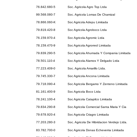
76.842.680-5
Soc. Agricola Agro Top Ltda
99.568.080-7
Soc. Agricola Lomas De Chamizal
78.866.060-K
Soc Agricola Adepu Limitada
79.819.420-8
Soc Agricola Agroboco Ltda
76.159.970-4
Soc Agricola Agromic Ltda
78.159.470-9
Soc Agricola Agrorred Limitada
79.839.290-5
Soc Agricola Ahumada Y Compania Limitada
78.501.110-4
Soc Agricola Alamos Y Delgado Ltda
77.223.409-0
Soc. Agricola Amarillo Ltda.
79.745.330-7
Soc Agricola Ancona Limitada
79.718.090-4
Soc Agricola Bergamo Y Zenteno Limitada
81.161.400-9
Soc Agricola Boco Ltda
78.241.100-4
Soc Agricola Catapilco Limitada
79.834.290-8
Soc Agricola Comercial Santa Maria Y Cia
79.678.920-4
Soc Agricola Criagro Limitada
77.203.280-3
Soc. Agricola De Hibridacion Verdejo Ltda.
83.782.700-0
Soc Agricola Donas Echeverria Limitada