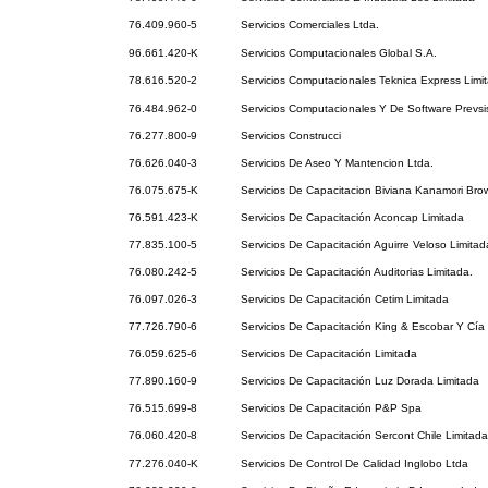
76.409.960-5
Servicios Comerciales Ltda.
96.661.420-K
Servicios Computacionales Global S.A.
78.616.520-2
Servicios Computacionales Teknica Express Limi
76.484.962-0
Servicios Computacionales Y De Software Prevs
76.277.800-9
Servicios Construcci
76.626.040-3
Servicios De Aseo Y Mantencion Ltda.
76.075.675-K
Servicios De Capacitacion Biviana Kanamori Bro
76.591.423-K
Servicios De Capacitación Aconcap Limitada
77.835.100-5
Servicios De Capacitación Aguirre Veloso Limitad
76.080.242-5
Servicios De Capacitación Auditorias Limitada.
76.097.026-3
Servicios De Capacitación Cetim Limitada
77.726.790-6
Servicios De Capacitación King & Escobar Y Cía 
76.059.625-6
Servicios De Capacitación Limitada
77.890.160-9
Servicios De Capacitación Luz Dorada Limitada
76.515.699-8
Servicios De Capacitación P&P Spa
76.060.420-8
Servicios De Capacitación Sercont Chile Limitada
77.276.040-K
Servicios De Control De Calidad Inglobo Ltda