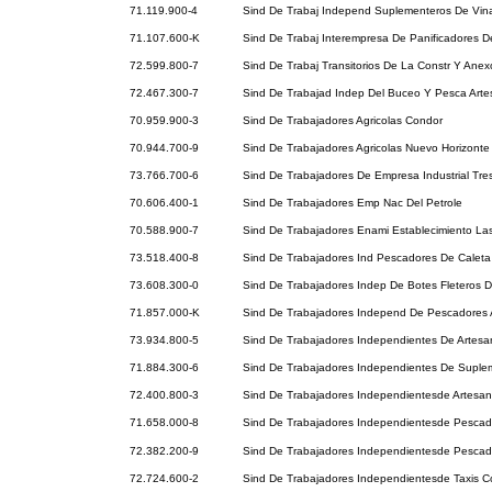
71.119.900-4
Sind De Trabaj Independ Suplementeros De Vin
71.107.600-K
Sind De Trabaj Interempresa De Panificadores D
72.599.800-7
Sind De Trabaj Transitorios De La Constr Y Ane
72.467.300-7
Sind De Trabajad Indep Del Buceo Y Pesca Art
70.959.900-3
Sind De Trabajadores Agricolas Condor
70.944.700-9
Sind De Trabajadores Agricolas Nuevo Horizonte
73.766.700-6
Sind De Trabajadores De Empresa Industrial Tr
70.606.400-1
Sind De Trabajadores Emp Nac Del Petrole
70.588.900-7
Sind De Trabajadores Enami Establecimiento La
73.518.400-8
Sind De Trabajadores Ind Pescadores De Caleta 
73.608.300-0
Sind De Trabajadores Indep De Botes Fleteros 
71.857.000-K
Sind De Trabajadores Independ De Pescadores 
73.934.800-5
Sind De Trabajadores Independientes De Artes
71.884.300-6
Sind De Trabajadores Independientes De Suple
72.400.800-3
Sind De Trabajadores Independientesde Artesa
71.658.000-8
Sind De Trabajadores Independientesde Pescad
72.382.200-9
Sind De Trabajadores Independientesde Pesca
72.724.600-2
Sind De Trabajadores Independientesde Taxis Co