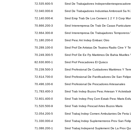
72.535.600-5
Sind De Trabajadores Independientespescadore
72.040.000-6
Sind De Trabajadores Industrias Ambrosoli Sa N 
72.140.000-K
Sind Emp Trab De Los Cement 1 2 Y 3 Corp Mun
70.866.200-3
Sind Interempresa De Trab De Casas Particulare
72.664.300-8
Sind Interempresa De Trabajadores Temporeros
71.180.200-0
Sind Pesc Art Indep Embarc Otro
70.289.100-0
Sind Prof De Artistas De Teatros Radio Cine Y Te
70.249.300-5
Sind Prof De Ee Pp Maritimos De Bahia Muelles 
82.630.800-1
Sind Prof Pescadores El Quisco
70.239.500-3
Sind Profesional De Cuidadores Maritimos Y Terr
72.614.700-0
Sind Profesional De Panificadores De San Felipe
70.496.100-6
Sind Profesional De Pescadores Artesanales
71.783.400-3
Sind Trab Indep Buzos Pesc Artesan Y Activida
72.601.400-0
Sind Trab Indep Peq Com Estab Pesc Maris Esfu
71.520.500-9
Sind Trab Indep Pescad Artes Buzos Maris
72.054.200-5
Sind Trabaj Indep Comerc Ambulantes De Feria 
71.330.000-4
Sind Trabaj Indep Suplementeros Prov San Feli
71.086.200-1
Sind Trabaj Independ Suplement De La Prov Qui