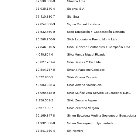
87.530.800-9
Sharma Ltda
96.935.140-4
Siderval S.A.
77.410.880-7
Siel Spa
77.054.000-3
Sigma Consult Limitada
77.532.460-0
Silob Educación Y Capacitación Limitada
76.568.750-0
Silob Laboratorio Puerto Montt Ltda.
77.846.310-5
Silva Huencho Contadores Y Compañia Ltda.
4.640.864-0
Silva Munoz Miguel Ricardo
76.027.761-4
Silva Salinas Y Cia Ltda
10.844.757-5
Silvana Faggioni Campbell
6.572.650-5
Silvia Guerra Yercovic
52.003.938-4
Silvia Jimena Valenzuela
76.099.448-0
Silvia Muñoz Vera Servicio Educacional E.Ir.L.
8.256.561-2
Silvio Zenteno Aspee
2.567.100-7
Silvio Zenteno Vergara
76.169.847-8
Simon Escalona Medina Sostenedor Educaciona
84.932.500-0
Simon Mocarquer E Hijo Limitada
77.841.360-4
Sin Nombre