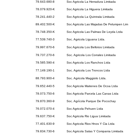
79.643.680-8
Soc Agricola La Herradura Limitada
78.079.920-K
Soc Agricola La Higuera Limitada
78.241.440-2
Soc Agricola La Quintrala Limitada
89.402.500-K
Soc Agricola Las Majadas De Pelumpen Lim
78.748.350-K
Soc Agricola Las Palmas De Leyda Ltda
77.539.740-3
Soc. Agricola Liguana Ltda.
79.997.670-6
Soc Agricola Los Bellotos Limitada
79.737.270-6
Soc. Agricola Los Corrales Limitada
79.585.590-4
Soc Agricola Los Ranchos Ltda
77.149.190-1
Soc. Agricola Los Troncos Ltda
88.793.900-4
Soc. Agricola Maggiolo Ltda.
79.652.440-5
Soc Agricola Maitenes De Ocoa Ltda
78.073.750-6
Soc Agricola Parcela Las Canas Ltda
79.870.360-9
Soc. Agrícola Parque De Pocochay
76.072.070-4
Soc Agricola Pehuen Ltda
79.637.750-K
Soc Agricola Rio Ligua Limitada
77.401.630-9
Soc Agricola Rios Hnos Y Cia Ltda
79.834.730-6
Soc Agricola Salas Y Compania Limitada