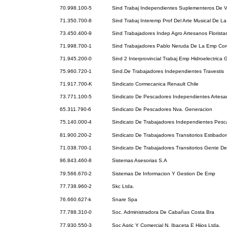
70.998.100-5
Sind Trabaj Independientes Suplementeros De V
71.350.700-8
Sind Trabaj Interemp Prof Del Arte Musical De La
73.450.400-9
Sind Trabajadores Indep Agro Artesanos Florista
71.998.700-1
Sind Trabajadores Pablo Neruda De La Emp Cor
71.945.200-0
Sind 2 Interprovincial Trabaj Emp Hidroelectrica 
75.960.720-1
Sind.De Trabajadores Independientes Travestis
71.917.700-K
Sindicato Cormecanica Renault Chile
73.771.100-5
Sindicato De Pescadores Independientes Artesa
65.311.790-6
Sindicato De Pescadores Nva. Generacion
75.140.000-4
Sindicato De Trabajadores Independientes Pesc
81.900.200-2
Sindicato De Trabajadores Transitorios Estibador
71.038.700-1
Sindicato De Trabajadores Transitorios Gente D
96.843.460-8
Sistemas Asesorias S.A
79.566.670-2
Sistemas De Informacion Y Gestion De Emp
77.738.960-2
Skc Ltda.
76.660.627-k
Snare Spa
77.788.310-0
Soc. Administradora De Cabañas Costa Bra
77.930.550-3
Soc Agric Y Comercial N. Ibaceta E Hijos Ltda.