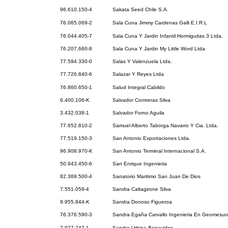
96.610.150-4
Sakata Seed Chile S.A.
76.065.069-2
Sala Cuna Jimmy Cardenas Galli E.I.R.L
76.044.405-7
Sala Cuna Y Jardin Infantil Hormiguitas 3 Ltda.
76.207.660-8
Sala Cuna Y Jardin My Little Word Ltda
77.594.330-0
Salas Y Valenzuela Ltda.
77.726.840-6
Salazar Y Reyes Ltda
76.860.650-1
Salud Integral Cabildo
6.400.106-K
Salvador Contreras Silva
3.432.038-1
Salvador Forno Aguila
77.652.810-2
Samuel Alberto Taborga Navarro Y Cia. Ltda.
77.519.150-3
San Antonio Exportaciones Ltda.
96.908.970-K
San Antonio Terminal Internacional S.A.
50.943.450-6
San Enrique Ingenieria
82.369.500-4
Sanatorio Maritimo San Juan De Dios
7.551.059-4
Sandra Caltagirone Silva
9.955.844-K
Sandra Donoso Figueroa
76.376.590-3
Sandra Egaña Carvallo Ingenieria En Geomesura
7.977.747-1
Sandra Urbina Benavides