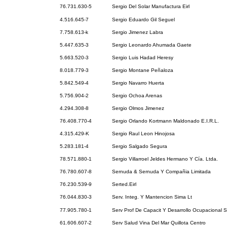
76.731.630-5
Sergio Del Solar Manufactura Eirl
4.516.645-7
Sergio Eduardo Gil Seguel
7.758.613-k
Sergio Jimenez Labra
5.447.635-3
Sergio Leonardo Ahumada Gaete
5.663.520-3
Sergio Luis Hadad Heresy
8.018.779-3
Sergio Montane Peñaloza
5.842.549-4
Sergio Navarro Huerta
5.756.904-2
Sergio Ochoa Arenas
4.294.308-8
Sergio Olmos Jimenez
76.408.770-4
Sergio Orlando Kortmann Maldonado E.I.R.L.
4.315.429-K
Sergio Raul Leon Hinojosa
5.283.181-4
Sergio Salgado Segura
78.571.880-1
Sergio Villarroel Jeldes Hermano Y Cía. Ltda.
76.780.607-8
Sernuda & Sernuda Y Compañia Limitada
76.230.539-9
Serted.Eirl
76.044.830-3
Serv. Integ. Y Mantencion Sima Lt
77.905.780-1
Serv Prof De Capacit Y Desarrollo Ocupacional S
61.606.607-2
Serv Salud Vina Del Mar Quillota Centro