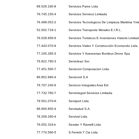
99.529.190-8
Servicios Paine Ltda
76.745.150-4
Servicios Serviout Limitada
76.498.052-2
Servicios Tecnologicos De Limpieza Maritima Ymi
52.002.718-1
Servicios Transporte Morales E.I.R.L.
76.028.956-6
Servicios Turisticos E Inversiones Viatoris Limita
77.443.070-9
Servicios Viales Y Construcción Ecomundo Ltda.
77.245.285-3
Servicios Y Asesoerias Bombus Drone Spa
76.922.790-3
Serviclean Sor
77.451.560-7
Servicom Computacion Ltda.
96.852.680-4
Servicord S.A
76.707.240-6
Servicos Integrales Arsa Eirl
77.732.760-7
Servintegral Servicios Limitada
79.501.070-K
Serviport Ltda
96.600.850-4
Servisalud S.A.
78.209.280-4
Servival Ltda
76.052.316-k
Sessler Y Ramelli Ltda
77.774.590-5
S.Ferretti Y Cia Ltda