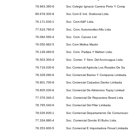
79.963.390-6
Soc Colegio Ignacio Carrera Pinto Y Comp
89.678.300-9
Soc Com E Ind. Graboval Ltda
76.171.630-1
Soc. Com A&F Ltda.
77.616.780-0
Soc. Com. Automoviles Alfa Ltda
76.084.560-4
Soc. Com. Caruso Ltd
76.050.982-5
Soc Com Molina Mardo
76.139.460-6
Soc. Com. Padipa Y Mafran Ltda.
76.503.300-4
Soc. Comer. Y Serv. Del Aconcagua Ltda.
79.719.030-6
Soc Comercial Agricola Los Rosales De Sa
78.328.090-6
Soc Comercial Barros Y Compania Limitada
79.901.700-8
Soc Comercial Calzados Danko Limitada
79.605.030-6
Soc Comercial De Alimentos Topsy Limitad
77.376.340-2
Soc. Comercial De Repuestos Brami Ltda
78.795.040-K
Soc Comercial Del Pilar Limitada
78.026.830-1
Soc Comercial Departamento De Comunicaci
77.334.880-4
Soc. Comercial Donde El Buho Ltda.
78.353.600-5
Soc Comercial E Importadora Finval Limitada