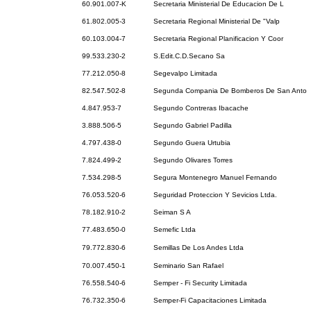
60.901.007-K
Secretaria Ministerial De Educacion De L
61.802.005-3
Secretaria Regional Ministerial De "Valp
60.103.004-7
Secretaria Regional Planificacion Y Coor
99.533.230-2
S.Edit.C.D.Secano Sa
77.212.050-8
Segevalpo Limitada
82.547.502-8
Segunda Compania De Bomberos De San Anto
4.847.953-7
Segundo Contreras Ibacache
3.888.506-5
Segundo Gabriel Padilla
4.797.438-0
Segundo Guera Urtubia
7.824.499-2
Segundo Olivares Torres
7.534.298-5
Segura Montenegro Manuel Fernando
76.053.520-6
Seguridad Proteccion Y Sevicios Ltda.
78.182.910-2
Seiman S A
77.483.650-0
Semefic Ltda
79.772.830-6
Semillas De Los Andes Ltda
70.007.450-1
Seminario San Rafael
76.558.540-6
Semper - Fi Security Limitada
76.732.350-6
Semper-Fi Capacitaciones Limitada