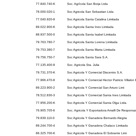
77.840.740-K
Soc. Agrícola San Borja Ltda
78.000.020-1
Soc Agricola San Sebastian Ltda
77.040.920-9
Soc Agricola Santa Catalina Limitada
89.022.900-K
Soc Agricola Santa Ines Limitada
88.937.500-0
Soc Agricola Santa Isabel Limitada
79.763.780-7
Soc Agricola Santa Lorena Limitada
79.753.380-7
Soc Agricola Santa Marta Limitada
79.756.750-7
Soc Agricola Santa Sara S.A.
77.135.400-9
Soc. Agricola Sta. Julia
79.731.370-K
Soc Agricola Y Comercial Discentro S.A.
77.966.470-8
Soc Agricola Y Comercial Hector Patricio Villalon 
89.223.900-2
Soc Agricola Y Comercial San Arturo Limi
78.512.830-3
Soc Agricola Y Comercial Santa Ines Limitada
77.956.200-K
Soc Agricola Y Comercial Santa Olga Ltda.
76.905.705-6
Soc. Agricola Y Exportadora Amalfi De Responsab
79.839.110-0
Soc Agricola Y Ganadera Bernardo Alegria
89.244.700-4
Soc Agricola Y Ganadera Chalaco Limitada
86.325.700-K
Soc Agricola Y Ganadera El Sobrante Limi