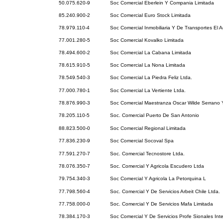
50.075.620-9
Soc Comercial Eberlein Y Compania Limitada
85.240.900-2
Soc Comercial Euro Stock Limitada
78.979.110-4
Soc Comercial Inmobiliaria Y De Transportes El A
77.001.280-5
Soc Comercial Kovalko Limitada
78.494.600-2
Soc Comercial La Cabana Limitada
78.615.910-5
Soc Comercial La Nona Limitada
78.549.540-3
Soc Comercial La Piedra Feliz Ltda.
77.000.780-1
Soc Comercial La Vertiente Ltda.
78.876.990-3
Soc Comercial Maestranza Oscar Wilde Serrano
78.205.110-5
Soc. Comercial Puerto De San Antonio
88.823.500-0
Soc Comercial Regional Limitada
77.836.230-9
Soc Comercial Socoval Spa
77.591.270-7
Soc. Comercial Tecnostore Ltda.
78.076.350-7
Soc. Comercial Y Agricola Escudero Ltda
79.754.340-3
Soc Comercial Y Agricola La Petorquina L
77.798.560-4
Soc. Comercial Y De Servicios Arbeit Chile Ltda.
77.758.000-0
Soc. Comercial Y De Servicios Mafa Limitada
78.384.170-3
Soc Comercial Y De Servicios Profe Sionales Inte