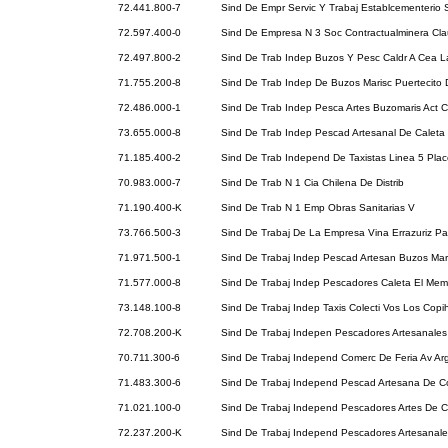
72.441.800-7
Sind De Empr Servic Y Trabaj Establcementerio 
72.597.400-0
Sind De Empresa N 3 Soc Contractualminera Cl
72.497.800-2
Sind De Trab Indep Buzos Y Pesc Caldr A Cea L
71.755.200-8
Sind De Trab Indep De Buzos Marisc Puertecito 
72.486.000-1
Sind De Trab Indep Pesca Artes Buzomaris Act 
73.655.000-8
Sind De Trab Indep Pescad Artesanal De Caleta
71.185.400-2
Sind De Trab Independ De Taxistas Linea 5 Pla
70.983.000-7
Sind De Trab N 1 Cia Chilena De Distrib
71.190.400-K
Sind De Trab N 1 Emp Obras Sanitarias V
73.766.500-3
Sind De Trabaj De La Empresa Vina Errazuriz 
71.971.500-1
Sind De Trabaj Indep Pescad Artesan Buzos Mar
71.577.000-8
Sind De Trabaj Indep Pescadores Caleta El Memb
73.148.100-8
Sind De Trabaj Indep Taxis Colecti Vos Los Cop
72.708.200-K
Sind De Trabaj Indepen Pescadores Artesanales
70.711.300-6
Sind De Trabaj Independ Comerc De Feria Av Ar
71.483.300-6
Sind De Trabaj Independ Pescad Artesana De 
71.021.100-0
Sind De Trabaj Independ Pescadores Artes De C
72.237.200-K
Sind De Trabaj Independ Pescadores Artesanale