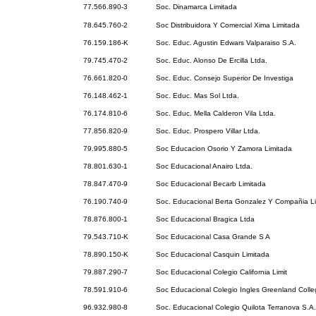
77.566.890-3
Soc. Dinamarca Limitada
78.645.760-2
Soc Distribuidora Y Comercial Xima Limitada
76.159.186-K
Soc. Educ. Agustin Edwars Valparaiso S.A.
79.745.470-2
Soc. Educ. Alonso De Ercilla Ltda.
76.661.820-0
Soc. Educ. Consejo Superior De Investiga
76.148.462-1
Soc. Educ. Mas Sol Ltda.
76.174.810-6
Soc. Educ. Mella Calderon Vila Ltda.
77.856.820-9
Soc. Educ. Prospero Villar Ltda.
79.995.880-5
Soc Educacion Osorio Y Zamora Limitada
78.801.630-1
Soc Educacional Anairo Ltda.
78.847.470-9
Soc Educacional Becarb Limitada
76.190.740-9
Soc. Educacional Berta Gonzalez Y Compañia L
78.876.800-1
Soc Educacional Bragica Ltda
79.543.710-K
Soc Educacional Casa Grande S A
78.890.150-K
Soc Educacional Casquin Limitada
79.887.290-7
Soc Educacional Colegio California Limit
78.591.910-6
Soc Educacional Colegio Ingles Greenland Colle
96.932.980-8
Soc. Educacional Colegio Quilota Terranova S.A.