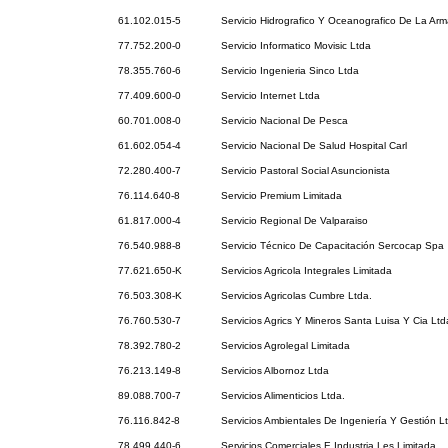
61.102.015-5
Servicio Hidrografico Y Oceanografico De La Ar
77.752.200-0
Servicio Informatico Movisic Ltda
78.355.760-6
Servicio Ingenieria Sinco Ltda
77.409.600-0
Servicio Internet Ltda
60.701.008-0
Servicio Nacional De Pesca
61.602.054-4
Servicio Nacional De Salud Hospital Carl
72.280.400-7
Servicio Pastoral Social Asuncionista
76.114.640-8
Servicio Premium Limitada
61.817.000-4
Servicio Regional De Valparaiso
76.540.988-8
Servicio Técnico De Capacitación Sercocap Spa
77.621.650-K
Servicios Agricola Integrales Limitada
76.503.308-K
Servicios Agricolas Cumbre Ltda.
76.760.530-7
Servicios Agrics Y Mineros Santa Luisa Y Cia Ltd
78.392.780-2
Servicios Agrolegal Limitada
76.213.149-8
Servicios Albornoz Ltda
89.088.700-7
Servicios Alimenticios Ltda.
76.116.842-8
Servicios Ambientales De Ingeniería Y Gestión L
78.499.440-6
Servicios Comerciales E Industria Les Limitada