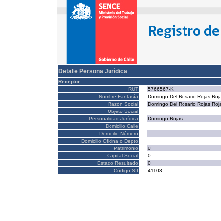
Detalle Persona Jurídica
Receptor
RUT
5766567-K
Nombre Fantasía
Domingo Del Rosario Rojas Roj
Razón Social
Domingo Del Rosario Rojas Roj
Objeto Social
Personalidad Jurídica
Domingo Rojas
Domicilio Calle
Domicilio Número
Domicilio Oficina o Depto
Patrimonio
0
Capital Social
0
Estado Resultado
0
Código SII
41103