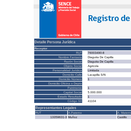
Detalle Persona Jurídica
Receptor
RUT
76003490-8
Nombre Fantasía
Diaguita De Capilla
Razón Social
Diaguita De Capilla
Objeto Social
Agricola
Personalidad Jurídica
Limitada
Domicilio Calle
Lacapilla S/N
Domicilio Número
1
Domicilio Oficina o Depto
Patrimonio
1
Capital Social
5.000.000
Estado Resultado
1
Código SII
41104
Representantes Legales
RUT
A.Paterno
A. Matern
13359631-3
Muñoz
Castillo