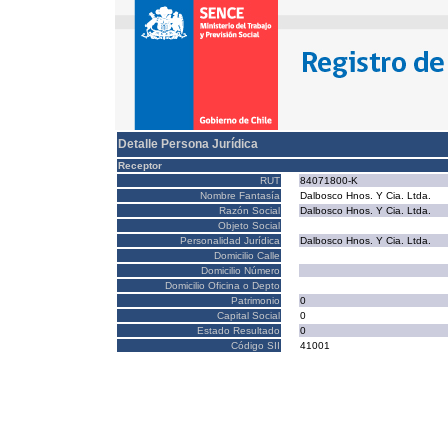
Detalle Persona Jurídica
Receptor
RUT
84071800-K
Nombre Fantasía
Dalbosco Hnos. Y Cia. Ltda.
Razón Social
Dalbosco Hnos. Y Cia. Ltda.
Objeto Social
Personalidad Jurídica
Dalbosco Hnos. Y Cia. Ltda.
Domicilio Calle
Domicilio Número
Domicilio Oficina o Depto
Patrimonio
0
Capital Social
0
Estado Resultado
0
Código SII
41001