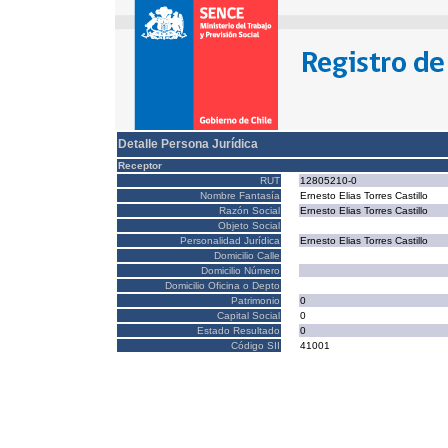
Detalle Persona Jurídica
Receptor
RUT
12805210-0
Nombre Fantasía
Ernesto Elias Torres Castillo
Razón Social
Ernesto Elias Torres Castillo
Objeto Social
Personalidad Jurídica
Ernesto Elias Torres Castillo
Domicilio Calle
Domicilio Número
Domicilio Oficina o Depto
Patrimonio
0
Capital Social
0
Estado Resultado
0
Código SII
41001