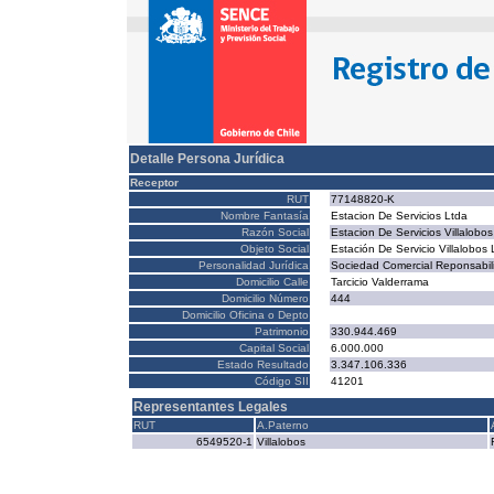
Detalle Persona Jurídica
Receptor
RUT
77148820-K
Nombre Fantasía
Estacion De Servicios Ltda
Razón Social
Estacion De Servicios Villalobos
Objeto Social
Estación De Servicio Villalobos 
Personalidad Jurídica
Sociedad Comercial Reponsabilid
Domicilio Calle
Tarcicio Valderrama
Domicilio Número
444
Domicilio Oficina o Depto
Patrimonio
330.944.469
Capital Social
6.000.000
Estado Resultado
3.347.106.336
Código SII
41201
Representantes Legales
RUT
A.Paterno
6549520-1
Villalobos