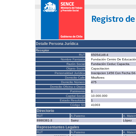
Detalle Persona Jurídica
Receptor
RUT
65054146-4
Nombre Fantasía
Fundación Centro De Educación
Razón Social
Fundación Ceduc Capacita.
Objeto Social
Capacitacion
Personalidad Jurídica
Inscripcion 1456 Con Fecha 04
Domicilio Calle
Miraflores
Domicilio Número
475
Domicilio Oficina o Depto
Patrimonio
1
Capital Social
10.000.000
Estado Resultado
1
Código SII
41003
Directorio
RUT
A.Paterno
A. Mater
8986381-3
Sainz
López
Representantes Legales
RUT
A.Paterno
A. Mater