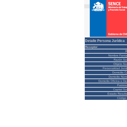
Detalle Persona Jurídica
Receptor
Nombre Fanta
Razón Soc
Objeto Soc
Personalidad Juríd
Domicilio C
Domicilio Núm
Domicilio Oficina o D
Patrimo
Capital So
Estado Result
Código 