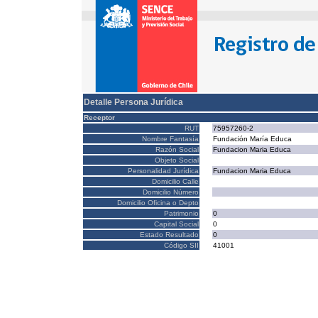
Detalle Persona Jurídica
Receptor
RUT
75957260-2
Nombre Fantasía
Fundación María Educa
Razón Social
Fundacion Maria Educa
Objeto Social
Personalidad Jurídica
Fundacion Maria Educa
Domicilio Calle
Domicilio Número
Domicilio Oficina o Depto
Patrimonio
0
Capital Social
0
Estado Resultado
0
Código SII
41001