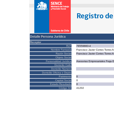
Detalle Persona Jurídica
Receptor
RUT
76559883-4
Nombre Fantasía
Francisco Javier Cortes Torres
Razón Social
Francisco Javier Cortes Torres
Objeto Social
Personalidad Jurídica
Asesorias Empresariales Fraja E
Domicilio Calle
Domicilio Número
Domicilio Oficina o Depto
Patrimonio
0
Capital Social
0
Estado Resultado
0
Código SII
41202