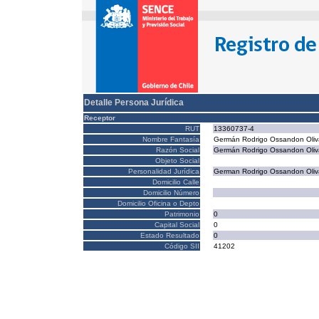
Detalle Persona Jurídica
Receptor
RUT
13360737-4
Nombre Fantasía
Germán Rodrigo Ossandon Oliv
Razón Social
Germán Rodrigo Ossandon Oliv
Objeto Social
Personalidad Jurídica
German Rodrigo Ossandon Oliv
Domicilio Calle
Domicilio Número
Domicilio Oficina o Depto
Patrimonio
0
Capital Social
0
Estado Resultado
0
Código SII
41202