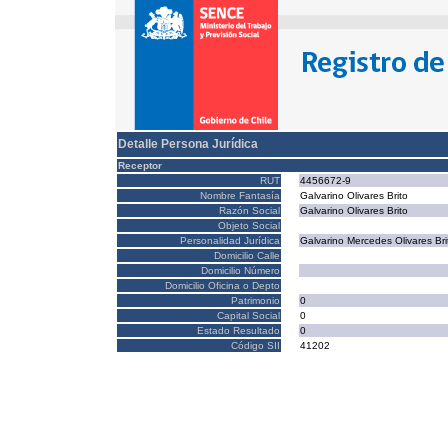
Detalle Persona Jurídica
Receptor
RUT
4456672-9
Nombre Fantasía
Galvarino Olivares Brito
Razón Social
Galvarino Olivares Brito
Objeto Social
Personalidad Jurídica
Galvarino Mercedes Olivares Bri
Domicilio Calle
Domicilio Número
Domicilio Oficina o Depto
Patrimonio
0
Capital Social
0
Estado Resultado
0
Código SII
41202