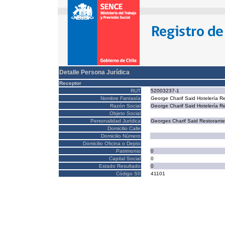
Detalle Persona Jurídica
Receptor
RUT
52003237-1
Nombre Fantasía
George Charif Said Hotelería R
Razón Social
George Charif Said Hotelería R
Objeto Social
Personalidad Jurídica
Georges Charif Said Restorantes
Domicilio Calle
Domicilio Número
Domicilio Oficina o Depto
Patrimonio
0
Capital Social
0
Estado Resultado
0
Código SII
41101