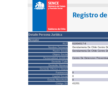
Detalle Persona Jurídica
Receptor
RUT
61004017-9
Nombre Fantasía
Gendarmeria De Chile Centro De
Razón Social
Gendarmeria De Chile Centro De
Objeto Social
Personalidad Jurídica
Centro De Detencion Preventiva 
Domicilio Calle
Domicilio Número
Domicilio Oficina o Depto
Patrimonio
0
Capital Social
0
Estado Resultado
0
Código SII
41201