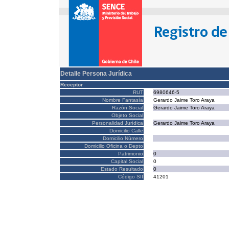
Detalle Persona Jurídica
Receptor
RUT
6980646-5
Nombre Fantasía
Gerardo Jaime Toro Araya
Razón Social
Gerardo Jaime Toro Araya
Objeto Social
Personalidad Jurídica
Gerardo Jaime Toro Araya
Domicilio Calle
Domicilio Número
Domicilio Oficina o Depto
Patrimonio
0
Capital Social
0
Estado Resultado
0
Código SII
41201