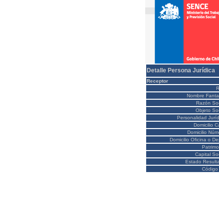
Detalle Persona Jurídica
Receptor
Nombre Fanta
Razón Soc
Objeto Soc
Personalidad Juríd
Domicilio C
Domicilio Núm
Domicilio Oficina o D
Patrimo
Capital So
Estado Result
Código 