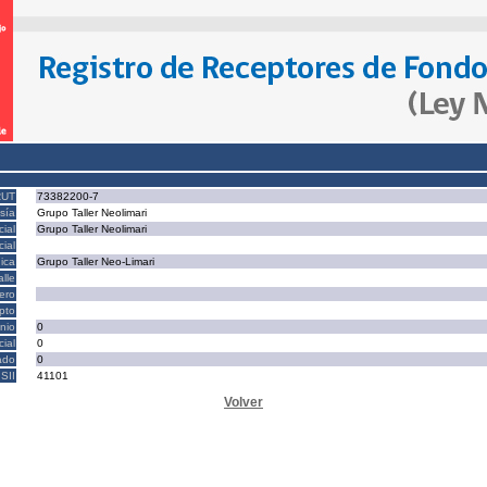
RUT
73382200-7
sía
Grupo Taller Neolimari
ial
Grupo Taller Neolimari
ial
ica
Grupo Taller Neo-Limari
alle
ero
epto
nio
0
cial
0
ado
0
SII
41101
Volver