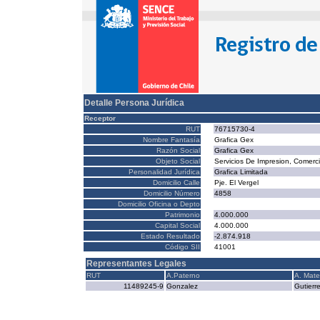
Detalle Persona Jurídica
Receptor
RUT
76715730-4
Nombre Fantasía
Grafica Gex
Razón Social
Grafica Gex
Objeto Social
Servicios De Impresion, Comerci
Personalidad Jurídica
Grafica Limitada
Domicilio Calle
Pje. El Vergel
Domicilio Número
4858
Domicilio Oficina o Depto
Patrimonio
4.000.000
Capital Social
4.000.000
Estado Resultado
-2.874.918
Código SII
41001
Representantes Legales
RUT
A.Paterno
A. Mate
11489245-9
Gonzalez
Gutierr