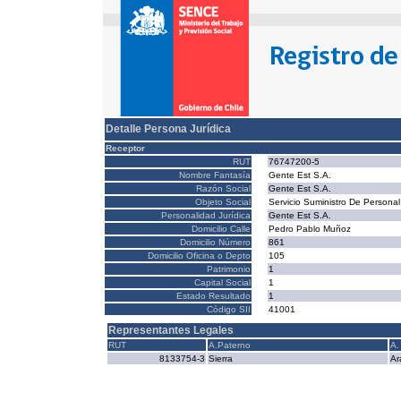
Detalle Persona Jurídica
Receptor
RUT
76747200-5
Nombre Fantasía
Gente Est S.A.
Razón Social
Gente Est S.A.
Objeto Social
Servicio Suministro De Personal
Personalidad Jurídica
Gente Est S.A.
Domicilio Calle
Pedro Pablo Muñoz
Domicilio Número
861
Domicilio Oficina o Depto
105
Patrimonio
1
Capital Social
1
Estado Resultado
1
Código SII
41001
Representantes Legales
RUT
A.Paterno
A.
8133754-3
Sierra
Ar