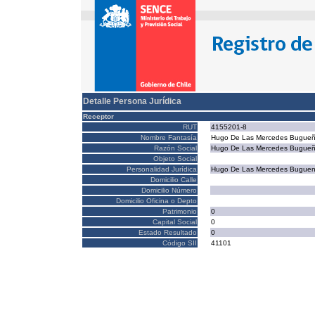
Detalle Persona Jurídica
Receptor
RUT
4155201-8
Nombre Fantasía
Hugo De Las Mercedes Bugue
Razón Social
Hugo De Las Mercedes Bugue
Objeto Social
Personalidad Jurídica
Hugo De Las Mercedes Bugue
Domicilio Calle
Domicilio Número
Domicilio Oficina o Depto
Patrimonio
0
Capital Social
0
Estado Resultado
0
Código SII
41101