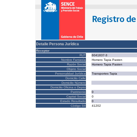
Detalle Persona Jurídica
Receptor
RUT
6041837-3
Nombre Fantasía
Homero Tapia Pasten
Razón Social
Homero Tapia Pasten
Objeto Social
Personalidad Jurídica
Transportes Tapia
Domicilio Calle
Domicilio Número
Domicilio Oficina o Depto
Patrimonio
0
Capital Social
0
Estado Resultado
0
Código SII
41202