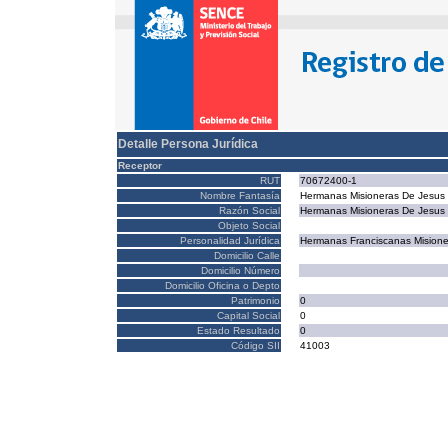
Detalle Persona Jurídica
Receptor
RUT
70672400-1
Nombre Fantasía
Hermanas Misioneras De Jesus
Razón Social
Hermanas Misioneras De Jesus
Objeto Social
Personalidad Jurídica
Hermanas Franciscanas Misione
Domicilio Calle
Domicilio Número
Domicilio Oficina o Depto
Patrimonio
0
Capital Social
0
Estado Resultado
0
Código SII
41003