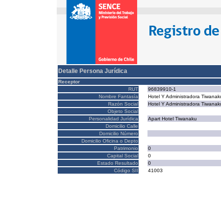
Detalle Persona Jurídica
Receptor
RUT
96839910-1
Nombre Fantasía
Hotel Y Administradora Tiwanak
Razón Social
Hotel Y Administradora Tiwanak
Objeto Social
Personalidad Jurídica
Apart Hotel Tiwanaku
Domicilio Calle
Domicilio Número
Domicilio Oficina o Depto
Patrimonio
0
Capital Social
0
Estado Resultado
0
Código SII
41003